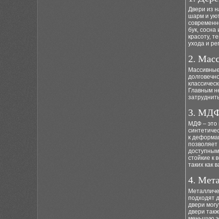
Двери из 
шарм и уют
современно
бук, сосна
красоту, 
ухода и ре
2. Мас
Массивные
долговечно
классическ
Главным не
затруднить
3. МД
МДФ – это
синтетичес
к деформац
позволяет
доступным
стойкие к 
таких как 
4. Мет
Металличе
подходят 
двери мог
двери такж
меньшую эс