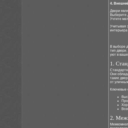
4. Внешни
Двери явл
Выберите д
Учтите мат
Учитывая 
интерьера 
В выборе д
тип двери.
уют в ваш
1. Ста
Стандартн
Они облад
такие двер
от уличных
Ключевые 
Выс
Про
Хор
Воз
2. Меж
Межкомнат