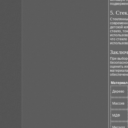
подвержен
5. Стек
Стеклянны
современны
детской ко
стекло, то
использов
что стекло
использов
Заключ
При выборе
безопасно
оценить и
материала,
обеспечени
Материал
Дерево
Массив
МДФ
Металл