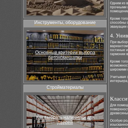
Одним из 
прочными 
помещении
Кроме того
Инструменты, оборудование
способны 
эвакуации
4. Уни
При выборе
вариантом 
гостиные 
Основные критерии выбора
гармонии в
бетономешалки
Кроме того
возможнос
широкими 
Учитывая 
интерьера,
Стройматериалы
Класси
Для помеще
поверхнос
древесины
Как выбрать наличники для
Особую рол
дверей
изысканно