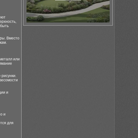
еют
ерхность,
 быть
ры. Вместо
кам.
 металл или
нимание
 рисунки.
евесомости
ции и
о и
тся для