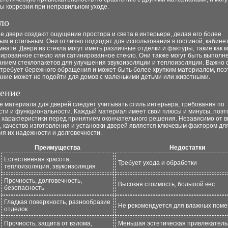
ы коррозии при неправильном уходе.
ло
е двери создают ощущение простора и света в интерьере, делая его более
м и стильным. Они отлично подходят для использования в гостиной, кабине
мнате. Двери из стекла могут иметь различные отделки и фактуры, такие как 
нированное стекло или сатинированное стекло. Они также могут быть выполн
анием стеклопакетов для улучшения звукоизоляции и теплоизоляции. Важно 
 требует бережного обращения и может быть более хрупким материалом, поэ
ание может не подойти для домов с маленькими детьми или животными.
ение
 материала для дверей следует учитывать стиль интерьера, требования по
сти и функциональности. Каждый материал имеет свои плюсы и минусы, поэт
х характеристики перед принятием окончательного решения. Независимо от 
 качество изготовления и установки дверей является ключевым фактором дл
я их надежности и долговечности.
Преимущества
Недостатки
Естественная красота,
Требует ухода и обработки
теплоизоляция, звукоизоляция
Прочность, долговечность,
Высокая стоимость, большой вес
безопасность
Гладкая поверхность, разнообразие
Не рекомендуется для влажных пом
отделок
Прочность, защита от взлома,
Меньшая эстетическая привлекатель