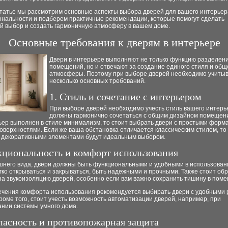
татье мы рассмотрим основные аспекты выбора дверей для вашего интерьера
ональности и подберем практичные рекомендации, которые помогут сделать
й выбор и создать гармоничную атмосферу в вашем доме.
Основные требования к дверям в интерьере
Двери в интерьере выполняют не только функцию разделен
помещений, но и отвечают за создание единого стиля и общ
атмосферы. Поэтому при выборе дверей необходимо учиты
несколько основных требований.
1. Стиль и сочетание с интерьером
При выборе дверей необходимо учесть стиль вашего интерь
должны гармонично сочетаться с общим дизайном помещени
ьер выполнен в стиле минимализм, то стоит выбрать двери с простыми форм
оверхностями. Если же ваша обстановка отличается классическим стилем, то 
 декоративными элементами будут идеальным выбором.
кциональность и комфорт использования
шнего вида, двери должны быть функциональными и удобными в использован
ко открываться и закрываться, быть надежными и прочными. Также стоит об
на звукоизоляцию дверей, особенно если вам важно сохранить тишину в пом
ечения комфорта использования рекомендуется выбирать двери с удобными 
роме того, стоит учесть возможность автоматизации дверей, например, при
ании системы умного дома.
опасность и противопожарная защита