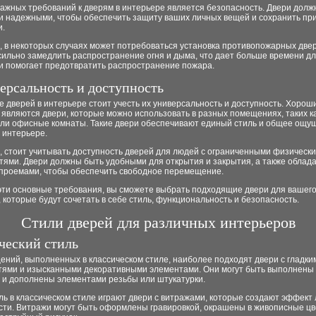
важных требований к дверям в интерьере является безопасность. Двери долж
и надежными, чтобы обеспечить защиту ваших личных вещей и сохранить при
.
, в некоторых случаях может потребоваться установка противопожарных две
сильно замедлить распространение огня и дыма, что дает больше времени д
 и помогает предотвратить распространение пожара.
версальность и доступность
 дверей в интерьере стоит учесть их универсальность и доступность. Хорош
являются двери, которые можно использовать в разных помещениях, таких ка
или офисные комнаты. Такие двери обеспечивают единый стиль и общее ощу
 интерьере.
, стоит учитывать доступность дверей для людей с ограниченными физическ
тями. Двери должны быть удобными для открытия и закрытия, а также облад
проемами, чтобы обеспечить свободное перемещение.
эти основные требования, вы сможете выбрать подходящие двери для вашег
 которые будут сочетать в себе стиль, функциональность и безопасность.
Стили дверей для различных интерьеров
ческий стиль
ний, выполненных в классическом стиле, наиболее подходят двери с гладки
тями и изысканными декоративными элементами. Они могут быть выполнены 
 и дополнены элементами резьбы или штукатурки.
ь в классическом стиле играют двери с витражами, которые создают эффект 
сти. Витражи могут быть оформлены гравировкой, окрашены в живописные цв