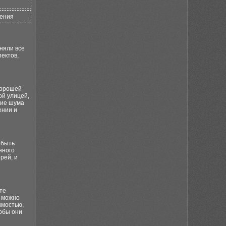
щения
няли все
ектов,
хорошей
ой улицей,
ние шума
ении и
 быть
нного
рей, и
те
 можно
имостью,
тобы они