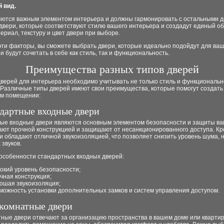
й вид.
яются важным элементом интерьера и должны гармонировать с остальными д
вери, которые соответствуют стилю вашего интерьера и создадут единый об
ериал, текстуру и цвет двери при выборе.
эти факторы, вы сможете выбрать двери, которые идеально подойдут для ва
и будут сочетать в себе как стиль, так и функциональность.
Преимущества разных типов дверей
верей для интерьера необходимо учитывать не только стиль и функционально
 Различные типы дверей имеют свои преимущества, которые помогут создать
ем помещении:
ндартные входные двери
ые входные двери являются основным элементом безопасности и защиты ва
ают прочной конструкцией и защищают от несанкционированного доступа. Кро
и обладают отличной звукоизоляцией, что позволяет снизить уровень шума, 
 звуков.
особенности стандартных входных дверей:
окий уровень безопасности;
чная конструкция;
ошая звукоизоляция;
можность установки дополнительных замков и систем управления доступом.
комнатные двери
ные двери отвечают за организацию пространства в вашем доме или квартир