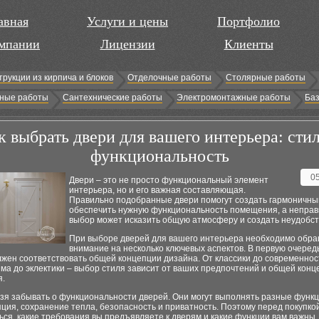
авная
Услуги и цены
Портфолио
мпании
Лицензии
Клиенты
трукции из кирпича и блоков
Отделочные работы
Столярные работы
ные работы
Сантехнические работы
Электромонтажные работы
Баз
к выбрать двери для вашего интерьера: стил
функциональность
0
Двери – это не просто функциональный элемент
интерьера, но и его важная составляющая.
Правильно подобранные двери помогут создать гармоничный
обеспечить нужную функциональность помещения, а непра
выбор может исказить общую атмосферу и создать неудобст
При выборе дверей для вашего интерьера необходимо обр
внимание на несколько ключевых аспектов. В первую очередь
жен соответствовать общей концепции дизайна. От классики до современност
ма до эклектики – выбор стиля зависит от ваших предпочтений и общей конц
.
зя забывать о функциональности дверей. Они могут выполнять разные функц
ия, сохранение тепла, безопасность и приватность. Поэтому перед покупко
ся, какие требования вы предъявляете к дверям и какие функции вам важны.