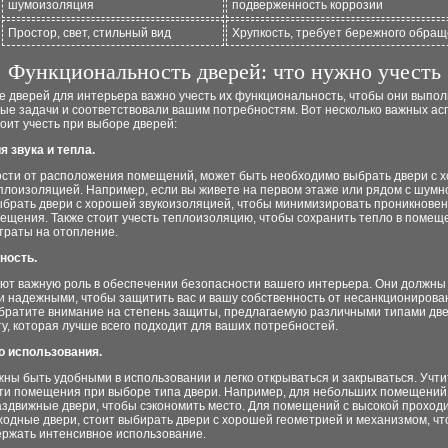
шумоизоляция
подверженность коррозии
Простор, свет, стильный вид
Хрупкость, требует бережного обра
Функциональность дверей: что нужно учесть
 дверей для интерьера важно учесть их функциональность, чтобы они выпол
е задачи и соответствовали вашим потребностям. Вот несколько важных асп
оит учесть при выборе дверей:
я звука и тепла.
ости от расположения помещений, может быть необходимо выбрать двери с 
еплоизоляцией. Например, если вы живете на первом этаже или рядом с шумн
выбрать двери с хорошей звукоизоляцией, чтобы минимизировать проникнове
ещения. Также стоит учесть теплоизоляцию, чтобы сохранить тепло в помещ
траты на отопление.
ность.
ают важную роль в обеспечении безопасности вашего интерьера. Они должны
и надежными, чтобы защитить вас и вашу собственность от несанкционирова
Обратите внимание на степень защиты, предлагаемую различными типами две
у, которая лучше всего подходит для ваших потребностей.
во использования.
ны быть удобными в использовании и легко открываться и закрываться. Учти
ти помещения при выборе типа двери. Например, для небольших помещений
аздвижные двери, чтобы сэкономить место. Для помещений с высокой проход
входные двери, стоит выбирать двери с хорошей геометрией и механизмом, ч
ержать интенсивное использование.