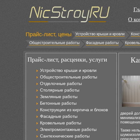
Гл
О ко
Прайс-лист, цены
Устройство крыши и кровли
Конс
Общестроительные работы
Фасадные работы
Кровель
Прайс-лист, расценки, услуги
Ка
Устройство крыши и кровли
Общестроительные работы
Отделочные работы
Столярные работы
Земляные работы
Бетонные работы
Конструкции из кирпича и блоков
дверей дол
Фасадные работы
минимализ
помещения
Кровельные работы
Электромонтажные работы
Также нель
шумоизоляц
Сантехнические работы
определить