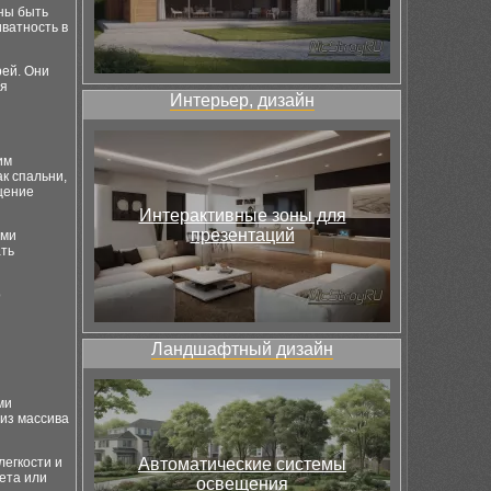
ны быть
ватность в
рей. Они
ля
Интерьер, дизайн
им
к спальни,
щение
Интерактивные зоны для
презентаций
ими
ать
о
Ландшафтный дизайн
ми
из массива
легкости и
Автоматические системы
ета или
освещения