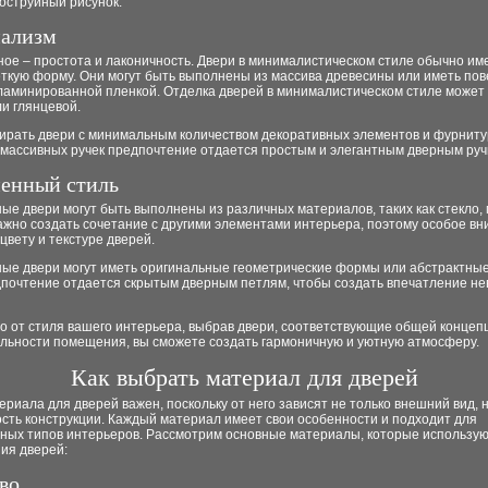
оструйный рисунок.
ализм
ное – простота и лаконичность. Двери в минималистическом стиле обычно им
еткую форму. Они могут быть выполнены из массива древесины или иметь пов
ламинированной пленкой. Отделка дверей в минималистическом стиле может
и глянцевой.
ирать двери с минимальным количеством декоративных элементов и фурниту
 массивных ручек предпочтение отдается простым и элегантным дверным руч
енный стиль
е двери могут быть выполнены из различных материалов, таких как стекло,
ажно создать сочетание с другими элементами интерьера, поэтому особое в
цвету и текстуре дверей.
ые двери могут иметь оригинальные геометрические формы или абстрактные
дпочтение отдается скрытым дверным петлям, чтобы создать впечатление н
о от стиля вашего интерьера, выбрав двери, соответствующие общей концеп
льности помещения, вы сможете создать гармоничную и уютную атмосферу.
Как выбрать материал для дверей
риала для дверей важен, поскольку от него зависят не только внешний вид, н
сть конструкции. Каждый материал имеет свои особенности и подходит для
ных типов интерьеров. Рассмотрим основные материалы, которые использую
ия дверей:
во