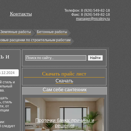
Телефон: 8 (
926
) 549-82-18
Контакты
Факс: 8 (926) 549-82-18
manager@nicstroy.ru
Земляные работы
Бетонные работы
овые расценки по строительным работам
ь и
5.12.2024
Скачать прайс лист
Скачать
 стиль и
вильный
Сам себе сантехник
ва.
ащать
, стиль
и, от
епции
Протечки бачка: причины и
ии:
решения
й следует