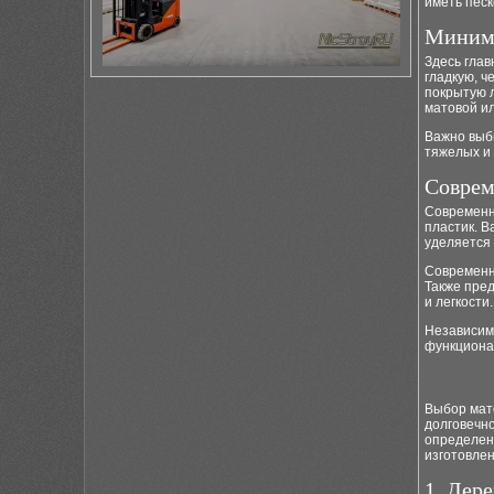
иметь песк
Миним
Здесь глав
гладкую, ч
покрытую 
матовой ил
Важно выб
тяжелых и
Соврем
Современны
пластик. В
уделяется 
Современн
Также пре
и легкости.
Независим
функциона
Выбор мате
долговечно
определен
изготовлен
1. Дере