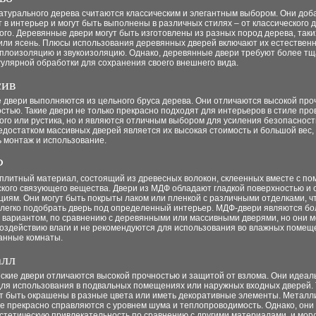
натурального дерева считаются классическим и элегантным выбором. Они до
 в интерьер и могут быть выполнены в различных стилях – от классического 
го. Деревянные двери могут быть изготовлены из разных пород дерева, таких
 или ясень. Плюсы использования деревянных дверей включают их естествен
теплоизоляцию и звукоизоляцию. Однако, деревянные двери требуют более т
гулярной обработки для сохранения своего внешнего вида.
сив
 двери выполняются из цельного бруса дерева. Они отличаются высокой про
стью. Такие двери не только прекрасно подходят для интерьеров в стиле про
ого или рустика, но и являются отличным выбором для усиления безопасност
достатком массивных дверей является их высокая стоимость и большой вес,
 монтаж и использование.
Ф
 плитный материал, состоящий из древесных волокон, склеенных вместе с п
кого связующего вещества. Двери из МДФ обладают гладкой поверхностью и 
иям. Они могут быть покрыты лаком или пленкой с различными отделками, ч
 легко подобрать дверь под определенный интерьер. МДФ-двери являются бо
 вариантом, по сравнению с деревянными или массивными дверями, но они 
воздействию влаги и не рекомендуются для использования во влажных помещ
ванные комнаты.
алл
ские двери отличаются высокой прочностью и защитой от взлома. Они идеал
для использования в подвальных помещениях или наружных входных дверей. 
ут быть окрашены в разные цвета или иметь декоративные элементы. Металл
е прекрасно справляются с уровнем шума и теплопроводимость. Однако, они
тетическую привлекательность по сравнению с другими материалами, и могу