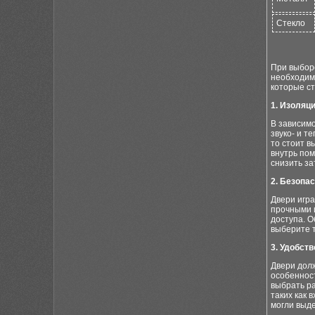
Стекло
При выборе
необходимы
которые ст
1. Изоляци
В зависим
звуко- и т
то стоит 
внутрь пом
снизить за
2. Безопас
Двери игр
прочными 
доступа. 
выберите т
3. Удобст
Двери долж
особеннос
выбрать р
таких как 
могли выд