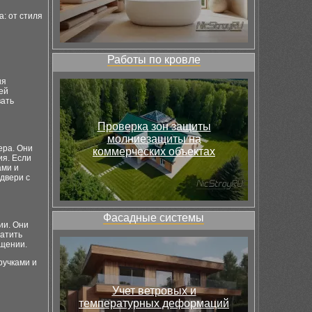
: от стиля
Работы по кровле
ия
ей
вать
Проверка зон защиты
молниезащиты на
ера. Они
коммерческих объектах
я. Если
ами и
двери с
Фасадные системы
ии. Они
ратить
ещении.
ручками и
Учет ветровых и
температурных деформаций