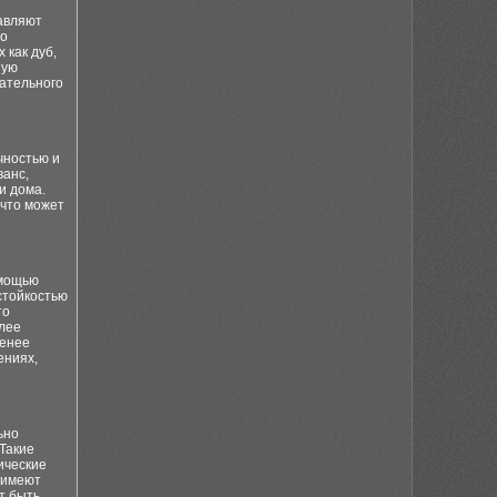
бавляют
до
 как дуб,
ную
щательного
чностью и
ванс,
и дома.
 что может
омощью
стойкостью
то
лее
менее
ениях,
ьно
Такие
ические
 имеют
т быть