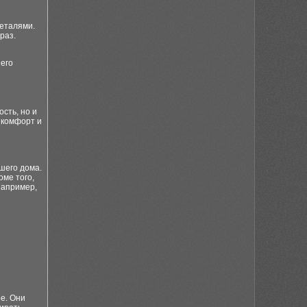
еталями.
раз.
шего
сть, но и
 комфорт и
шего дома.
ме того,
например,
е. Они