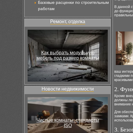
Базовые расценки по строительным
В данной с
работам
до функци
правильны
Ремонт, отделка
Как выбрать модульную
мебель под размер комнаты
ваш интер
гладкими п
красивыми
2. Фун
Новости недвижимости
Кроме вне
должны лег
внимание 
Для обесп
замками. К
Чистые комнаты: стандарты
использов
ISO
3. Без