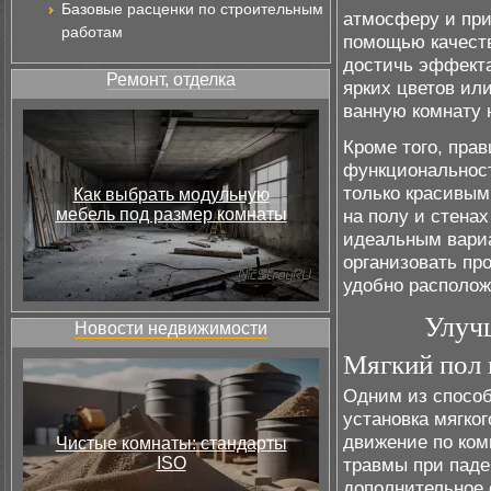
Базовые расценки по строительным
атмосферу и пр
работам
помощью качеств
достичь эффекта
Ремонт, отделка
ярких цветов ил
ванную комнату
Кроме того, пра
функциональност
только красивым
Как выбрать модульную
мебель под размер комнаты
на полу и стенах
идеальным вариа
организовать пр
удобно располож
Улуч
Новости недвижимости
Мягкий пол 
Одним из способ
установка мягког
движение по ком
Чистые комнаты: стандарты
ISO
травмы при паде
дополнительное 