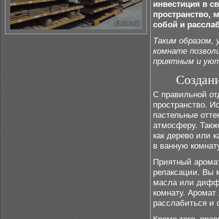
инвестиция в с
пространство, 
собой и рассл
Таким образом, 
комнате позвол
приятным и ую
Создан
С правильной от
пространство. Ис
пастельные отте
атмосферу. Такж
как дерево или 
в ванную комнату
Приятный аромат
релаксации. Вы 
масла или диффу
комнату. Аромат
расслабиться и с