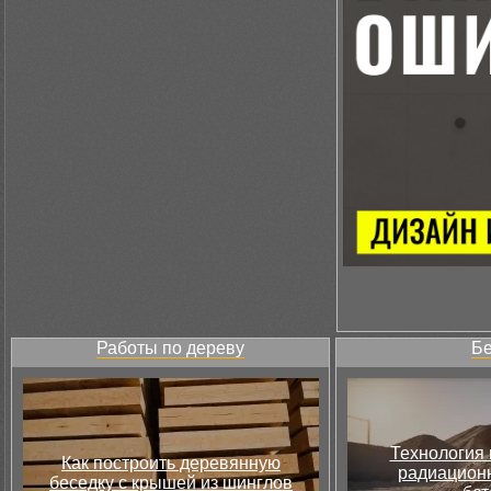
Работы по дереву
Бе
Технология 
Как построить деревянную
радиацион
беседку с крышей из шинглов