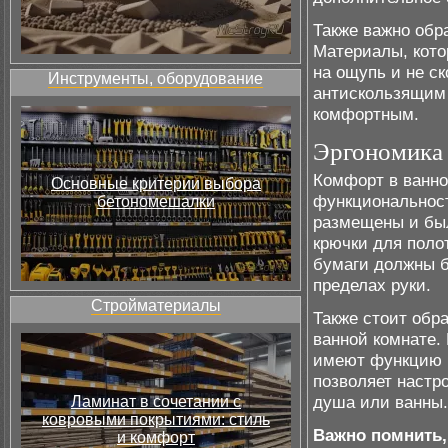
Также важно обр
Материалы, кото
на ощупь и не с
Инструменты, оборудование
антискользящим
комфортным.
Эргономика 
Комфорт в ванно
Основные критерии выбора
функциональност
бетономешалки
размещены и был
крючки для поло
бумаги должны б
пределах руки.
Стройматериалы
Также стоит обр
ванной комнате.
имеют функцию р
позволяет настр
душа или ванны.
Ламинат в сочетании с
ковровыми покрытиями: стиль
Важно помнить,
и комфорт