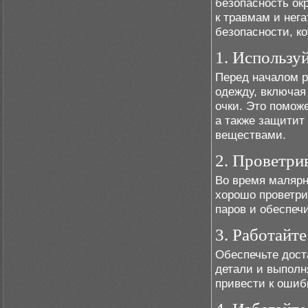
безопасность ок
к травмам и нег
безопасности, к
1. Использу
Перед началом 
одежду, включая
очки. Это помож
а также защитит
веществами.
2. Проветри
Во время малярн
хорошо проветри
паров и обеспеч
3. Работайт
Обеспечьте дост
детали и выполн
привести к ошиб