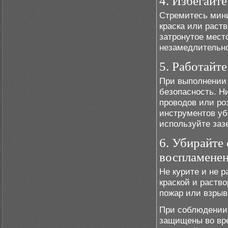
4. Избегайте
Стремитесь мини
краска или раст
затронутое мест
незамедлительно
5. Работайт
При выполнении 
безопасность. Н
проводов или ро
инструментов уб
используйте заз
6. Убирайте
воспламене
Не курите и не 
краской и раств
пожар или взрыв
При соблюдении 
защищены во вр