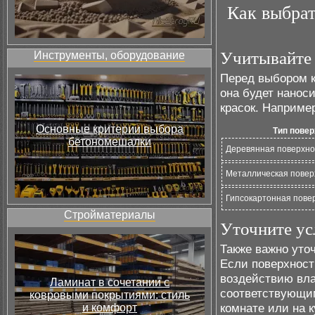
Как выбра
Учитывайте 
Инструменты, оборудование
Перед выбором к
она будет нанос
красок. Наприме
Основные критерии выбора
Тип повер
бетономешалки
Деревянная поверхно
Металлическая повер
Гипсокартонная пове
Стройматериалы
Уточните ус
Также важно уто
Если поверхност
воздействию вла
Ламинат в сочетании с
соответствующим
ковровыми покрытиями: стиль
комнате или на к
и комфорт