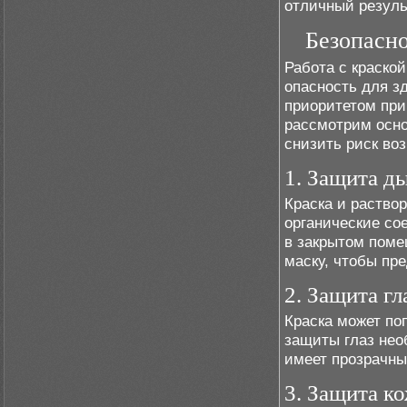
отличный резуль
Безопасн
Работа с краско
опасность для з
приоритетом при
рассмотрим осно
снизить риск во
1. Защита д
Краска и раство
органические сое
в закрытом поме
маску, чтобы пр
2. Защита гл
Краска может по
защиты глаз нео
имеет прозрачны
3. Защита к