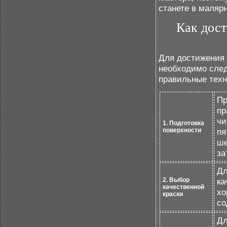
станете в маляр
Как дост
Для достижения 
необходимо след
правильные техн
Пр
пр
чи
1. Подготовка
поверхности
пя
ше
за
Дл
2. Выбор
ка
качественной
хо
краски
со
Дл