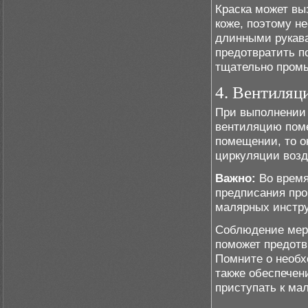
Краска может вы
коже, поэтому н
длинными рукава
предотвратить по
тщательно промы
4. Вентиляц
При выполнении
вентиляцию поме
помещении, то о
циркуляции возд
Важно:
Во время
предписания про
малярных инстр
Соблюдение мер
поможет предотв
Помните о необх
также обеспечен
приступать к ма