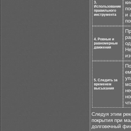
ки
3.
Использование
по
правильного
и 
инструмента
по
Пр
ра
4. Ровные и
од
равномерные
движения
Не
из
По
ем
уп
5. Следить за
мо
временем
высыхания
не
но
чт
Следуя этим рек
покрытия при ма
долговечный фи