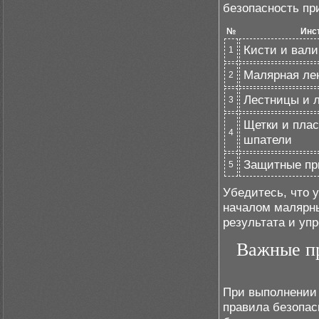
безопасность при
№
Инс
Кисти и вали
1
Малярная лен
2
Лестницы и 
3
Щетки и пла
4
шпатели
Защитные пр
5
Убедитесь, что 
началом малярны
результата и уп
Важные пр
При выполнении
правила безопас