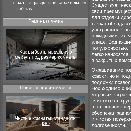
Базовые расценки по строительным
Существует неск
работам
свои преимущест
для отделки дер
Ремонт, отделка
так как обладаю
ультрафиолетовы
алкидными, их м
улице. Водно-ди
популярностью, т
Как выбрать модульную
легко наносятся
мебель под размер комнаты
в закрытых поме
Окрашивание пов
краски, но и под
подложки позвол
Новости недвижимости
Необходимо очис
жировых загрязн
очистители, гру
шпатлевание нер
обеспечат равно
Чистые комнаты: стандарты
и чистая поверх
ISO
долговечности.