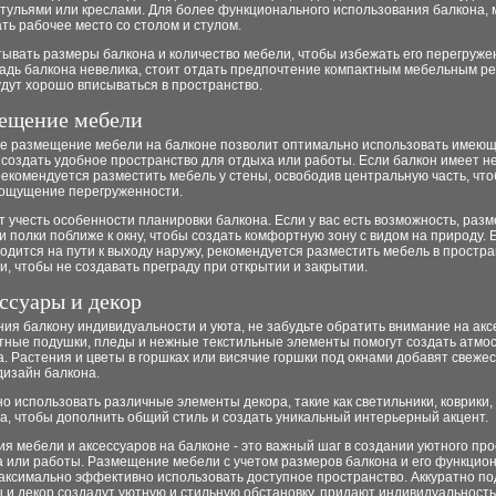
стульями или креслами. Для более функционального использования балкона,
ть рабочее место со столом и стулом.
ывать размеры балкона и количество мебели, чтобы избежать его перегруже
адь балкона невелика, стоит отдать предпочтение компактным мебельным р
дут хорошо вписываться в пространство.
мещение мебели
е размещение мебели на балконе позволит оптимально использовать имею
 создать удобное пространство для отдыха или работы. Если балкон имеет 
екомендуется разместить мебель у стены, освободив центральную часть, что
 ощущение перегруженности.
т учесть особенности планировки балкона. Если у вас есть возможность, раз
и полки поближе к окну, чтобы создать комфортную зону с видом на природу. 
одится на пути к выходу наружу, рекомендуется разместить мебель в простр
и, чтобы не создавать преграду при открытии и закрытии.
ессуары и декор
ия балкону индивидуальности и уюта, не забудьте обратить внимание на акс
етные подушки, пледы и нежные текстильные элементы помогут создать атмо
. Растения и цветы в горшках или висячие горшки под окнами добавят свежес
дизайн балкона.
о использовать различные элементы декора, такие как светильники, коврики,
а, чтобы дополнить общий стиль и создать уникальный интерьерный акцент.
я мебели и аксессуаров на балконе - это важный шаг в создании уютного пр
а или работы. Размещение мебели с учетом размеров балкона и его функцио
аксимально эффективно использовать доступное пространство. Аккуратно п
 и декор создадут уютную и стильную обстановку, придают индивидуальност