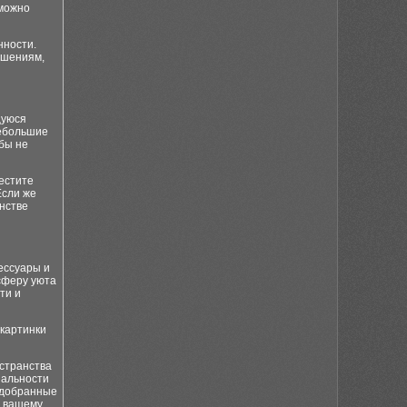
 можно
нности.
ешениям,
щуюся
небольшие
бы не
местите
Если же
анстве
ессуары и
сферу уюта
ти и
 картинки
остранства
нальности
одобранные
ь вашему