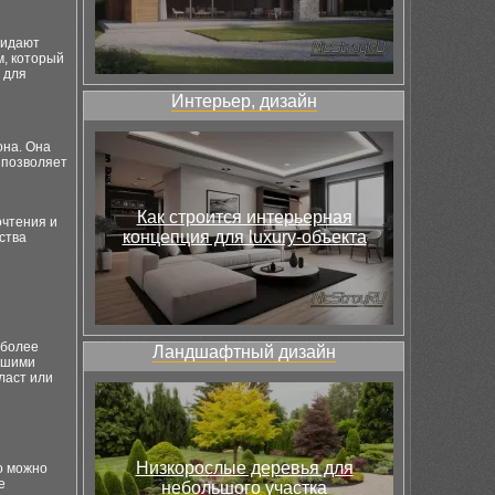
ридают
м, который
 для
Интерьер, дизайн
она. Она
 позволяет
Как строится интерьерная
очтения и
концепция для luxury-объекта
ства
:
иболее
Ландшафтный дизайн
ошими
ласт или
Низкорослые деревья для
о можно
е
небольшого участка