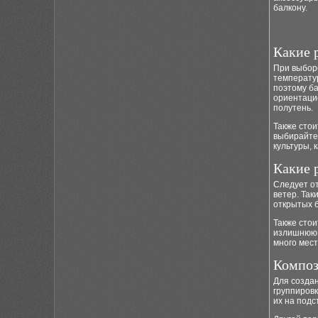
балкону.
Какие 
При выборе
температу
поэтому ба
ориентаци
полутень.
Также стои
выбирайте 
культуры, 
Какие 
Следует от
ветер. Так
открытых 
Также стои
излишнюю 
много мест
Композ
Для созда
группировк
их на подс