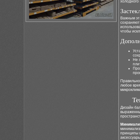
холодного 
Застек
Важным эт
сохраняют
использова
чтобы искл
Дополн
Уст
сох
Не 
пли
Про
про
Правильно
любое врем
микроклима
Те
Дизайн бал
выраженны
пространс
Минимализ
минимализ
принципы 
аксессуары