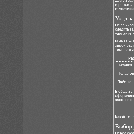
Другой ва
горшков с 
композици
Уход з
Не забывай
следить за
удаляйте у
И не забыв
зимой раст
температур
Ра
Петуния
Пеларго
Лобелия
В общей сл
оформления
заполните 
Какой-то т
Выбор 
Перед соз