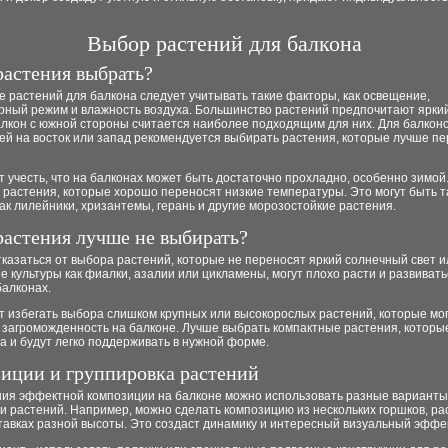
Выбор растений для балкона
растения выбрать?
 растений для балкона следует учитывать такие факторы, как освещение,
рный режим и влажность воздуха. Большинство растений предпочитают яркий
лкон с южной стороны считается наиболее подходящим для них. Для балконо
ей на восток или запад рекомендуется выбирать растения, которые лучше п
т учесть, что на балконах может быть достаточно прохладно, особенно зимой
растения, которые хорошо переносят низкие температуры. Это могут быть т
как лилейники, хризантемы, герань и другие морозостойкие растения.
растения лучше не выбирать?
казаться от выбора растений, которые не переносят яркий солнечный свет 
ие культуры как фиалки, азалии или цикламены, могут плохо расти и развивать
балконах.
т избегать выбора слишком крупных или высокорослых растений, которые мог
загроможденность на балконе. Лучше выбрать компактные растения, которы
а и будут легко поддерживать в нужной форме.
иции и группировка растений
ния эффектной композиции на балконе можно использовать разные варианты
и растений. Например, можно сделать композицию из нескольких горшков, р
тавках разной высоты. Это создаст динамику и интересный визуальный эффек