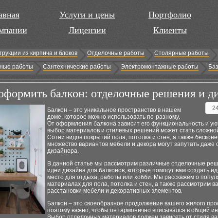
авная
Услуги и цены
Портфолио
мпании
Лицензии
Клиенты
трукции из кирпича и блоков
Отделочные работы
Столярные работы
ные работы
Сантехнические работы
Электромонтажные работы
Баз
оформить балкон: отделочные решения и д
2
Балкон – это уникальное пространство в нашем
доме, которое можно использовать по-разному.
От оформления балкона зависит его функциональность и ую
выбор материалов и стилевых решений может стать сложной
Сотни видов покрытий пола, потолка и стен, а также бескон
множество вариантов мебели и декора могут запутать даже 
дизайнера.
В данной статье мы рассмотрим различные отделочные реш
идеи дизайна для балконов, которые помогут вам создать и
место для отдыха, работы или хобби. Мы расскажем о попу
материалах для пола, потолка и стен, а также рассмотрим 
расстановки мебели и декоративных элементов.
Балкон – это своеобразное продолжение вашего жилого про
поэтому важно, чтобы он гармонично вписывался в общий ин
Выбор отделочных материалов должен зависеть от стиля в