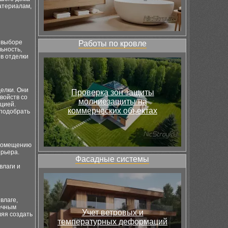
атериалам,
 выборе
Работы по кровле
ьность,
в отделки
елки. Они
Проверка зон защиты
войств со
молниезащиты на
цией.
коммерческих объектах
 подобрать
 помещению
ерьера.
Фасадные системы
влаги и
влаге,
вечным
Учет ветровых и
ляя создать
температурных деформаций