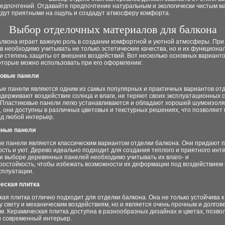
редпочтений. Отдавайте предпочтение натуральным и экологически чистым м
удут приятными на ощупь и создадут атмосферу комфорта.
Выбор отделочных материалов для балкона
алкона играет важную роль в создании комфортной и уютной атмосферы. При
 необходимо учитывать не только эстетические качества, но и их функционал
и степень защиты от внешних воздействий. Вот несколько основных варианто
которые можно использовать при его оформлении:
ковые панели
ые панели являются одним из самых популярных и практичных вариантов отд
держивают воздействие солнца и влаги, не теряют своих эксплуатационных с
 Пластиковые панели легко устанавливаются и обладают хорошей шумоизоля
, они доступны в различных цветовых и текстурных решениях, что позволяет
од любой интерьер.
нные панели
е панели являются классическим вариантом отделки балкона. Они придают
сть и уют. Дерево идеально подходит для создания теплого и приятного инт
и выборе деревянных панелей необходимо учитывать их влаго- и
ростойкость, чтобы избежать возможности их деформации под воздействием 
сплуатации.
ческая плитка
ая плитка отлично подходит для отделки балкона. Она не только устойчива к 
 свету и механическим воздействиям, но и является очень прочным и долго
. Керамическая плитка доступна в разнообразных дизайнах и цветах, позво
и современный интерьер.