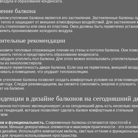
воздуха и образование конденсата.
ление балкона
апом утепления балкона является его застекление. Застекленные балконы л
 тепло и защищают от внешних атмосферных воздействий. Для застекления
ть стеклопакеты или окна из пластика. Окна должны быть герметично устано
ючить проникновение холодного воздуха.
ительные рекомендации
ановите тепловые отражающие пленки на стены и потолок балкона. Они помо
ранить тепло и предотвратить образование конденсата.
забудьте утеплить пол балкона. Для этого можно использовать утеплительны
ты из пенополистирола.
верьте герметичность двери балкона. Если она не герметична, внешний возду
никать в помещение, что ухудшит теплоизоляцию.
е утепление балкона позволит создать комфортные условия на этом помеще
я года. Следуя рекомендациям, вы сможете сэкономить энергию и улучшить
т на балконе.
нденции в дизайне балконов на сегодняшний д
конов постоянно эволюционирует, и на сегодняшний день есть несколько ярк
х тенденций, которые позволяют сделать балкон комфортным и стильным
твом.
м и функциональность.
Современные балконы отличаются простотой и
мом. Меньше декоративных элементов и максимум практичности - это основ
в дизайне. Используйте компактную мебель, светлые оттенки и функциональ
 для лучшего использования пространства.