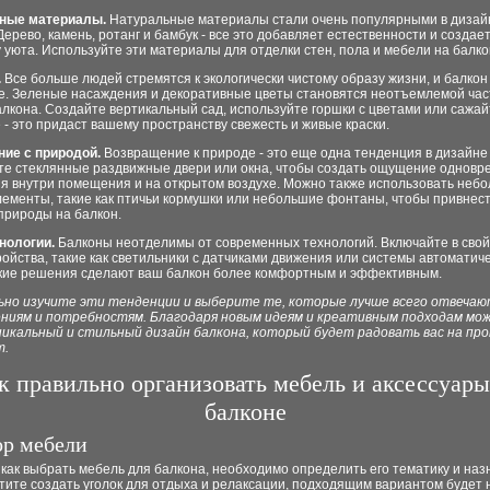
ные материалы.
Натуральные материалы стали очень популярными в дизай
Дерево, камень, ротанг и бамбук - все это добавляет естественности и создае
уюта. Используйте эти материалы для отделки стен, пола и мебели на балко
.
Все больше людей стремятся к экологически чистому образу жизни, и балкон
е. Зеленые насаждения и декоративные цветы становятся неотъемлемой ча
лкона. Создайте вертикальный сад, используйте горшки с цветами или сажа
 - это придаст вашему пространству свежесть и живые краски.
ие с природой.
Возвращение к природе - это еще одна тенденция в дизайне
те стеклянные раздвижные двери или окна, чтобы создать ощущение одновр
я внутри помещения и на открытом воздухе. Можно также использовать неб
лементы, такие как птичьи кормушки или небольшие фонтаны, чтобы привнес
природы на балкон.
нологии.
Балконы неотделимы от современных технологий. Включайте в свой
ойства, такие как светильники с датчиками движения или системы автоматич
акие решения сделают ваш балкон более комфортным и эффективным.
но изучите эти тенденции и выберите те, которые лучше всего отвеча
ниям и потребностям. Благодаря новым идеям и креативным подходам мо
никальный и стильный дизайн балкона, который будет радовать вас на пр
т.
к правильно организовать мебель и аксессуары
балконе
ор мебели
как выбрать мебель для балкона, необходимо определить его тематику и наз
тите создать уголок для отдыха и релаксации, подходящим вариантом будет