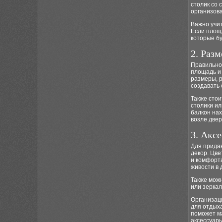
столик со 
организова
Важно учит
Если площ
которые бу
2. Раз
Правильно
площадь и
размеры, р
создавать
Также стои
столики ил
балкон нах
возле двер
3. Акс
Для придан
декор. Цв
и комфорта
живости в 
Также можн
или зеркал
Организаци
для отдых
поможет м
аксессуары