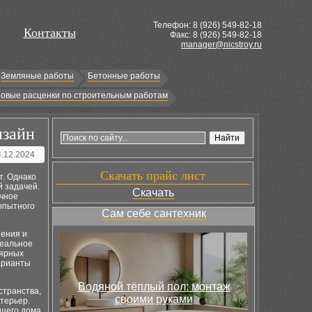
Телефон: 8 (
926
) 549-82-18
Контакты
Факс: 8 (926) 549-82-18
manager@nicstroy.ru
Земляные работы
Бетонные работы
овые расценки по строительным работам
изайн
4.12.2024
Скачать прайс лист
т. Однако
 задачей.
Скачать
ечное
опытного
Сам себе сантехник
ения и
деальное
лярных
варианты
Водяной тёплый пол: монтаж
странства,
своими руками
терьер.
ашего дома