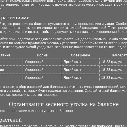
риант - использовать полочки или специальные подвесные конструкции для 
растениями. Такая группировка позволяет экономить место и создавать ориг
и.
а растениями
те, что растения на балконе нуждаются в регулярном поливе и уходе. Особе
 состоянием почвы, ее влажностью и питательной составляющей. Также регу
вядшие листья и цветы, чтобы не допустить их загнивание и появление боле
айте при недостатке осадков поливать растения дополнительно. Важно помн
ения на балконе нуждаются в особых условиях - оберегайте их от ветра и пе
, и не забудьте зимой убедиться, что снег не накапливается на крыше над ба
стение
Полив
Освещение
Температ
Умеренный
Яркий свет
18-23 градуса
ния
Умеренный
Яркий свет
18-23 градуса
Умеренный
Яркий свет
18-23 градуса
ожности, выбор растений для балкона зависит от личных предпочтений, сти
 и условий, в которых будут находиться растения. Сделайте свой балкон у
его свежестью и красотой природы.
Организация зеленого уголка на балконе
екст организации зеленого уголка на балконе.
растений
данием зеленого уголка на балконе необходимо тщательно подобрать растен