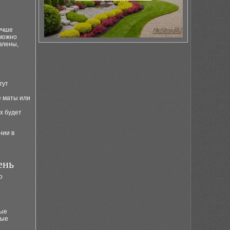
учше
 можно
влены,
гут
е маты или
х будет
нии в
ень
о
ные
ные