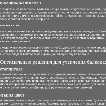
ые облицовочные материалы
облицовочные материалы, такие как натуральный и искусственный камень, п
егантность и уникальность. Камень является экологически чистым материало
раняет тепло и имеет высокую износостойкость. Каменная отделка подходит
лассического и стильного интерьера.
ическая сетка
ская сетка является практичным и функциональным вариантом отделки балк
 защищает от насекомых и птиц, обеспечивает безопасность и одновременно
ся свежим воздухом. Металлическая сетка доступна в различных вариантах
я и цветовых решений.
е отделочных материалов для балкона необходимо учитывать личные предп
рьера. Важно также обратить внимание на качество и эксплуатационные свой
в, чтобы создать комфортную и функциональную зону на балконе.
Оптимальные решения для утепления балкона
утеплителя
плением балкона необходимо выбрать подходящий утеплитель. Одним из на
х материалов для утепления является минеральная вата. Она обладает хор
яционными свойствами и проста в монтаже. Также можно использовать пеноп
ирол, которые отличаются низкой ценой и легкостью в установке. Для более
ого утепления можно комбинировать различные виды утеплителей.
изация швов
новки утеплителя следует обеспечить герметизацию швов и стыков. Для этог
ать монтажную пену или герметик. Герметизация предотвратит проникновени