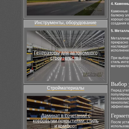
4. Каменн
Каменные 
балкону эл
хорошо сох
Инструменты, оборудование
создания к
5. Металл
Металличе
прекрасно
наслаждать
исполнени
Генераторы для автономного
строительства
При выбор
стиль инте
материало
Выбор 
Стройматериалы
Перед уте
популярны
теплоизол
пенополист
эффективн
Гермет
Ламинат в сочетании с
ковровыми покрытиями: стиль
После уста
и комфорт
использов