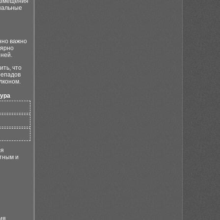
размещения
инальные
нно важно
лярно
зней.
ить, что
репадов
лконом.
ура
ля
ютным и
ия,