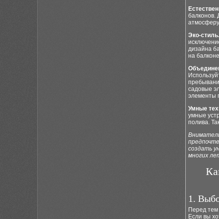
Естествен
балконов. 
атмосферу 
Эко-стиль
исключени
дизайна ба
на балконе
Объединен
Используй
пребывани
садовые э
элементы 
Умные тех
умные устр
полива. Т
Вниматель
предпочте
создать у
многих ле
Ка
1. Выб
Перед тем 
Если вы хо