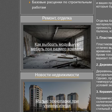
Базовые расценки по строительным
и ваших п
которые б
работам
Ремонт, отделка
Отделка б
материалов
прочность 
балкона, 
1. Пласти
Как выбрать модульную
Пластиков
отлично вы
мебель под размер комнаты
временем.
Кроме того
вариант п
2. Деревя
Деревянны
Новости недвижимости
натурально
Однако, пр
температу
условий эк
3. Керами
Керамическ
Малые технопарки при
солнечному
университетах
материалом
стильный 