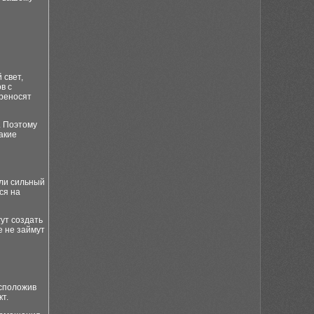
 свет,
в с
ереносят
. Поэтому
акие
или сильный
ся на
ут создать
е не займут
асположив
т.