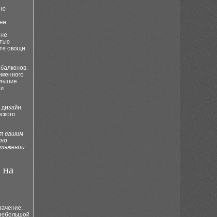
не
т
не.
 не
стью
йте овощи
 балконов.
еменного
ольшие
ти
 дизайн
еского
ют вашим
жно
отяжении
 на
начение.
 небольшой