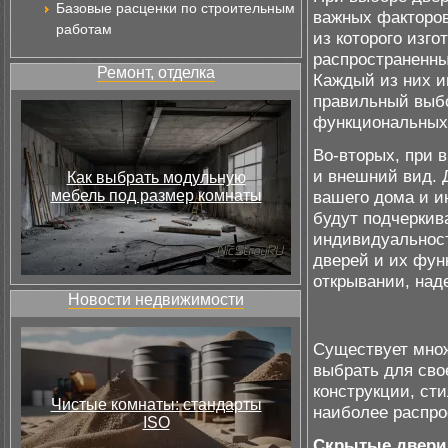
Базовые расценки по строительным
важных факторов
работам
из которого изго
распространенны
Ремонт, отделка
Каждый из них и
правильный выбо
функциональных
Во-вторых, при 
и внешний вид. 
Как выбрать модульную
мебель под размер комнаты
вашего дома и и
будут подчеркив
индивидуальност
дверей и их фун
открывании, над
Новости недвижимости
Существует множ
выбрать для сво
конструкции, ст
Чистые комнаты: стандарты
наиболее распро
ISO
Скрытые двери