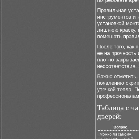
потребовать вре
Правильная уста
инструментов и 
установкой монт
лишнюю краску, 
помешать прави
После того, как
ее на прочность
плотно закрывае
несоответствия,
Важно отметить,
появлению скрип
утечкой тепла. 
профессионалам 
Таблица с ч
дверей:
Вопрос
Можно ли самому
установить дверь?