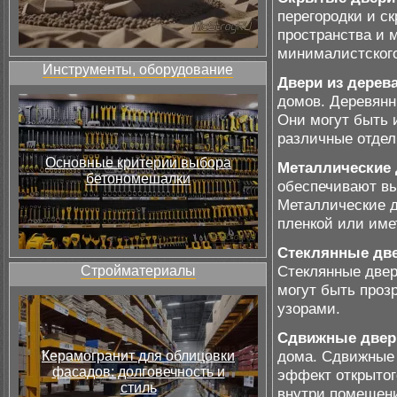
перегородки и с
пространства и 
минималистского
Инструменты, оборудование
Двери из дерев
домов. Деревянн
Они могут быть 
различные отдел
Основные критерии выбора
Металлические 
бетономешалки
обеспечивают вы
Металлические д
пленкой или име
Стеклянные дв
Стеклянные двер
Стройматериалы
могут быть проз
узорами.
Сдвижные двер
дома. Сдвижные 
Керамогранит для облицовки
фасадов: долговечность и
эффект открытог
стиль
внутри помещени