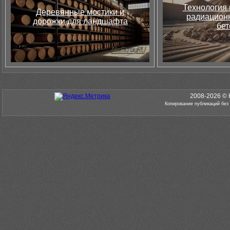
Технология 
Деревянные мостики и
радиацион
дорожки для ландшафта
бет
2008-2026 © 
Копирование публикаций без