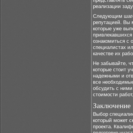
представлять се
реализации заду
Следующим шаго
репутацией. Вы 
которые уже вып
привлекавшихся 
ознакомиться с 
специалистах ил
качестве их рабо
Не забывайте, ч
которые стоит у
надежными и отв
все необходимые
обсудить с ними
стоимости работ
Заключение
Выбор специалис
который может с
проекта. Квалиф
подготовке учас