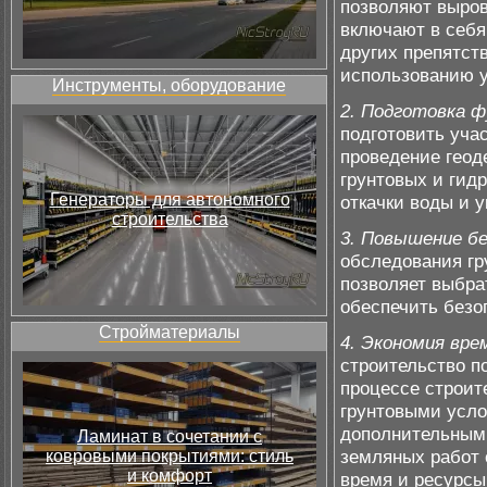
позволяют выров
включают в себя 
других препятст
использованию у
Инструменты, оборудование
2. Подготовка 
подготовить уча
проведение геод
грунтовых и гид
Генераторы для автономного
откачки воды и у
строительства
3. Повышение б
обследования гр
позволяет выбра
обеспечить безо
Стройматериалы
4. Экономия вре
строительство п
процессе строит
грунтовыми усло
дополнительным 
Ламинат в сочетании с
земляных работ 
ковровыми покрытиями: стиль
и комфорт
время и ресурсы