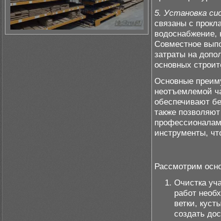
5. Установка си
связаны с прокл
водоснабжение, 
Совместное выпо
затраты на допо
основных строит
Основные преиму
неотъемлемой ча
обеспечивают бе
также позволяют
профессионалам 
инструменты, чт
Рассмотрим осно
Очистка уча
работ необх
ветки, куст
создать дос