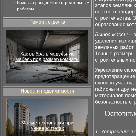
Базовые расценки по строительным
этапов земляных
работам
верхнего плодоро
строительства. 
Ремонт, отделка
образование кот
Вынос массы
– э
удаления излишк
земляных работ 
Точные размеры 
Как выбрать модульную
мебель под размер комнаты
строительных но
Укрепление скло
предотвращение 
склонов участка.
габионы и други
Новости недвижимости
материалов помо
безопасность ст
Основные
Малые технопарки при
университетах
1. Устранение н