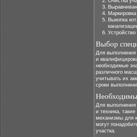
Очистка уча
Выравниван
Маркировка 
Выкопка ко
канализаци
Устройство
Выбор спец
Для выполнения 
и квалифициров
необходимые зна
различного масш
учитывать их ак
сроки выполнени
Необходимы
Для выполнения
и техника, такие
механизмы для к
могут понадобит
участка.