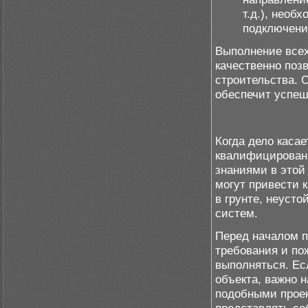
т.д.), необ
подключени
Выполнение всех
качественно поз
строительства. 
обеспечит успеш
Когда дело каса
квалифицирован
знаниями в этой
могут привести 
в грунте, неуст
систем.
Перед началом п
требования и по
выполняться. Ес
объекта, важно 
подобными проек