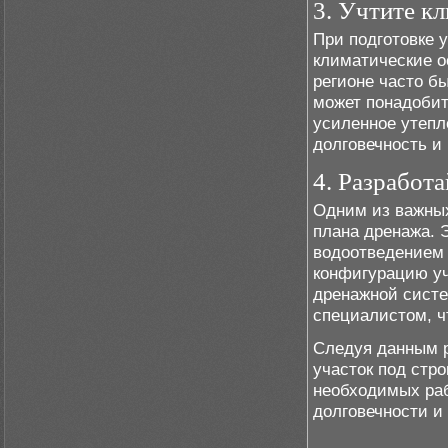
3. Учтите к
При подготовке 
климатические о
регионе часто б
может понадобит
усиленное утепл
долговечность и
4. Разработ
Одним из важных
плана дренажа. 
водоотведением 
конфигурацию уч
дренажной систе
специалистом, ч
Следуя данным р
участок под стр
необходимых рабо
долговечности и