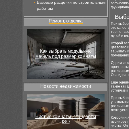
Базовые расценки по строительным
эргономики
функциона
работам
Выбо
Ремонт, отделка
При выборе
это качест
теряют сво
лучей и вла
Второй асп
цветовую 
Как выбрать модульную
забывать 
помещения
мебель под размер комнаты
Одним из 
прочность
различным
Она идеаль
Еще одним
Новости недвижимости
такие как 
устойчив к
При выборе
уникальный
различных 
легко уста
Чистые комнаты: стандарты
Ковролин я
ISO
изолирует 
чистке. Он