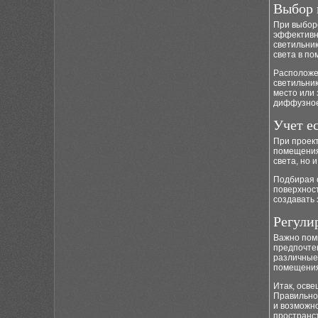
Выбор 
При выборе
эффективн
светильни
света в п
Расположе
светильни
место или 
диффузное
Учет е
При проек
помещения
света, но 
Подбирая о
поверхност
создавать 
Регули
Важно помн
предпочте
различные
помещения
Итак, осве
Правильно
и возможно
пространс