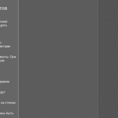
тов
еская
здать
о
дметами
менты. Они
дом.
идимом
удут
 на стенах.
жны быть