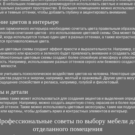
. В небольших помещениях рекомендуется использовать светлые и нежные о
изуально расширят пространство. В больших помещениях можно использоват
 и темные оттенки, чтобы добавить глубину и акцентировать внимание.
ние цветов в интерьере
ния гармоничного интерьера необходимо сочетать цвета правильным образом
пособов сочетания цветов - это использование цветовой схемы. Она может б
, когда используется только один цвет в разных оттенках, а также контрастно
тся противоположные цвета.
ые цветовые схемы создают эффект яркости и выразительности. Например, 
ранжевого или красного и зеленого будет привлекать внимание и создавать э
. Монотонные цветовые схемы создают более спокойную атмосферу и обесп
сть. Например, использование разных оттенков серого или бежевого создас
 мягкости.
е учитывать психологическое воздействие цветов на человека. Некоторые цв
увства радости и энергии, например, желтый и оранжевый. Другие цвета могу
ощущение спокойствия и релакса, например, голубой и фиолетовый.
ы и детали
гамма также может использоваться для создания акцентов и выделения опре
интерьере. Например, можно создать акцентную стену, окрасив ее в более яр
 оттенок. Также можно использовать цветовые аксессуары, такие как подуш
или картины, чтобы добавить ярких и контрастных элементов в интерьер.
рофессиональные советы по выбору мебели д
отделанного помещения