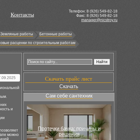
Телефон: 8 (
926
) 549-82-18
Контакты
Факс: 8 (926) 549-82-18
manager@nicstroy.ru
Земляные работы
Бетонные работы
овые расценки по строительным работам
7.09.2025
Скачать прайс лист
Скачать
циональной
Сам себе сантехник
ным.
 них
ность и
о
ции
Протечки бачка: причины и
позволяет
решения
тапе можно
учшей