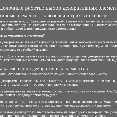
делочные работы: выбор декоративных элемен
тивные элементы – ключевой штрих в интерьере
ные элементы могут быть самыми разнообразными – это может быть классич
екоративная подушка, статуэтка или цветочная композиция. Они помогают со
 и добавить нотку индивидуальности в помещение.
ть декоративные элементы?
е декоративных элементов для отделки помещения необходимо учитывать ег
у и цветовую гамму. Важно, чтобы они гармонировали с уже имеющимися пре
и вписывались в общий дизайн.
ует обратить внимание на материал, из которого сделаны декоративные эле
ть качественными и прочными, чтобы долго радовать глаз своим внешним ви
а размещения декоративных элементов
ние декоративных элементов в помещении имеет свои особенности.
 декоративные элементы, такие как картины, можно разместить на стене в в
 станут акцентом в интерьере и привлекут внимание.
ие декоративные элементы можно разместить на полках или столиках. Они б
крашением и создадут атмосферу уюта.
ивные элементы также можно использовать в качестве акцента на мебели или
 интересные картины могут стать украшением над кроватью или диваном.
ри размещении декоративных элементов – не перегружать интерьер. Они дол
алансированы и гармонировать с остальными предметами в помещении.