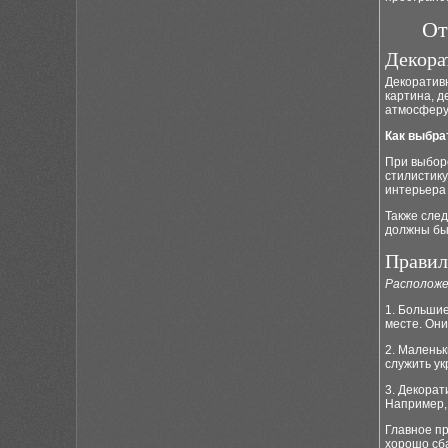
От
Декора
Декоратив
картина, д
атмосферу
Как выбра
При выбор
стилистик
интерьера 
Также след
должны бы
Правил
Расположе
1. Большие
месте. Они
2. Маленьк
служить у
3. Декорат
Например,
Главное п
хорошо сб