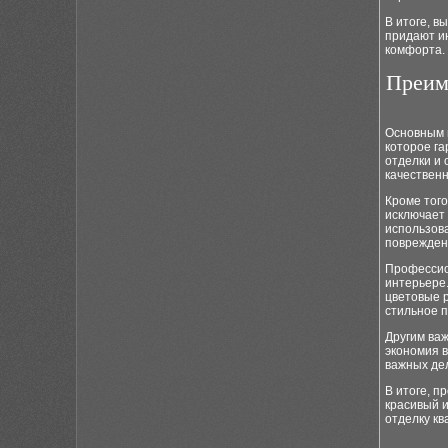
В итоге, в
придают и
комфорта.
Преим
Основным 
которое г
отделки и
качествен
Кроме тог
исключает
использов
поврежден
Профессио
интерьере
цветовые р
стильное п
Другим ва
экономия в
важных дел
В итоге, 
красивый и
отделку к