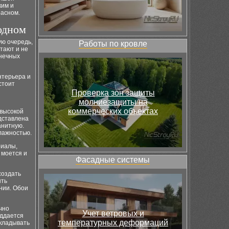
ким и
расном.
 одном
ую очередь,
Работы по кровле
тают и не
лнечных
нтерьера и
стоит
Проверка зон защиты
молниезащиты на
коммерческих объектах
 высокой
дставлена
анитную.
лажностью.
риалы,
 моется и
Фасадные системы
создать
ыть
нии. Обои
чно
Учет ветровых и
оддается
температурных деформаций
укладывать