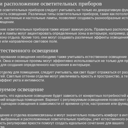
и расположение осветительных приборов
 осветительных приборов следует учитывать не только их декоративную фун
ость освещения. Различные типы осветительных приборов, такие как потол
ки, настенные и настольные лампы, позволяют создавать разнообразные ист
омещении.
ние осветительных приборов также играет важную роль. Правильно распол
ки и лампы могут акцентировать определенные зоны в интерьере, например, 
зону отдыха. Кроме того, они могут создавать различные эффекты освещения,
 или направленное световое поле.
стественного освещения
тировании освещения необходимо также учитывать естественное освещение
. Окна и оконные проемы могут эффективно использоваться не только для п
и для создания определенного настроения в интерьере.
тделку для помещения, следует учитывать, как свет будет отражаться от ра
ей. Светлые оттенки отделки могут увеличивать яркость и пространство, а т
эффект уюта и интимности.
руемое освещение
ить, что идеальное освещение будет зависеть от конкретных потребностей 
ний владельца помещения. Вариант с регулируемым освещением позволяет 
 сценарии освещения в зависимости от времени суток, настроения или функ
.
щение и отделка взаимосвязаны и могут значительно повысить комфорт в инт
 выбранные и расположенные осветительные приборы, учет естественного 
сть регулировки яркости помогут создать идеальное сочетание для вашего
тва.