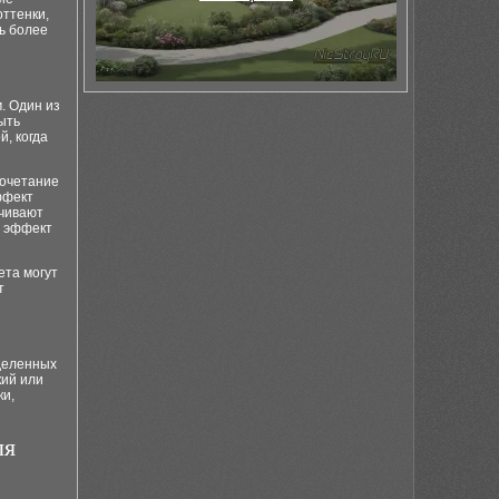
ттенки,
ь более
. Один из
ыть
й, когда
сочетание
ффект
ечивают
т эффект
ета могут
т
деленных
кий или
ки,
ля