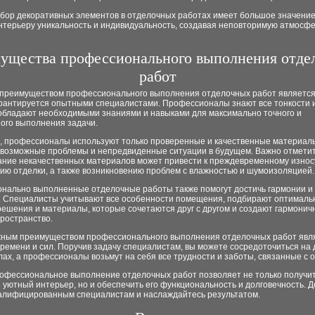
ыбор декоративных элементов в отделочных работах имеет большое значение
нтерьеру уникальность и индивидуальность, создавая неповторимую атмосфе
ущества профессионального выполнения отде
работ
преимуществом профессионального выполнения отделочных работ является 
арантируется опытными специалистами. Профессионалы знают все тонкости 
 обладают необходимыми знаниями и навыками для максимально точного и
ного выполнения задачи.
о, профессионалы используют только проверенные и качественные материалы
 возможные проблемы и непредвиденные ситуации в будущем. Важно отметит
ание некачественных материалов может привести к преждевременному износ
ию отделки, а также возникновению проблем с влажностью и шумоизоляцией.
нально выполненные отделочные работы также помогут достичь гармонии и 
. Специалисты учитывают все особенности помещения, подбирают оптимал
ешения и материалы, которые сочетаются друг с другом и создают гармонич
ространство.
жным преимуществом профессионального выполнения отделочных работ явл
ремени и сил. Поручив задачу специалистам, вы можете сосредоточиться на 
ах, а профессионалы возьмут на себя все трудности и заботы, связанные с о
профессиональное выполнение отделочных работ позволяет не только получи
 уютный интерьер, но и обеспечить его функциональность и долговечность. Д
валифицированным специалистам и наслаждайтесь результатом.