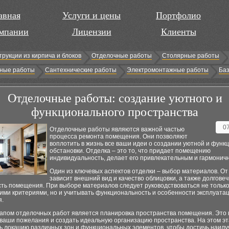
авная
Услуги и цены
Портфолио
мпании
Лицензии
Клиенты
трукции из кирпича и блоков
Отделочные работы
Столярные работы
ные работы
Сантехнические работы
Электромонтажные работы
Баз
Отделочные работы: создание уютного и
функционального пространства
0
Отделочные работы являются важной частью
процесса ремонта помещения. Они позволяют
воплотить в жизнь все ваши идеи о создании уютной и функ
обстановки. Отделка – это то, что придает помещению
индивидуальность, делает его привлекательным и гармонич
Один из ключевых аспектов отделки – выбор материалов. От
зависит внешний вид и качество облицовки, а также долговеч
сть помещения. При выборе материалов следует руководствоваться не тольк
ими критериями, но и учитывать функциональность и особенности эксплуата
.
апом отделочных работ является планировка пространства помещения. Это 
 ваши пожелания и создать идеальную организацию пространства. На этом э
ь локацию различных зон и функциональных элементов, чтобы достичь наил