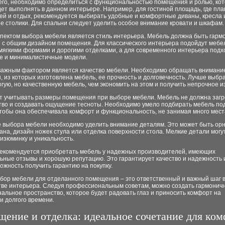
его, необходимо определиться с функциональностью помещения и ролью, ко
ет выполнять в данном интерьере. Например, для гостиной площадь, где пл
ей и отдых, рекомендуется выбирать удобные и комфортные диваны, кресла 
 столики. Для спальни следует уделить особое внимание кровати и шкафам.
пектом выбора мебели является стиль интерьера. Мебель должна быть гарм
я с общим дизайном помещения. Для классического интерьера подойдут меб
мягкими формами и дорогими отделками, а для современного интерьера подх
е и минималистичные модели.
важным фактором является качество мебели. Необходимо обращать внимани
 из которых изготовлена мебель, ее прочность и долговечность. Лучше выбр
гую, но качественную мебель, чем экономить на этом и получить непрочное и
ит учитывать размеры помещения при выборе мебели. Мебель не должна заг
тво и создавать ощущение тесноты. Необходимо умело подбирать мебель по
тобы она обеспечивала комфорт и функциональность, не занимая много мест
е выбора мебели необходимо уделить внимание деталям. Это может быть ор
ана, дизайн ножек стула или отделка поверхности стола. Мелкие детали могу
изюминку и уникальность.
рекомендуется приобретать мебель у надежных производителей, имеющих
ьные отзывы и хорошую репутацию. Это гарантирует качество и надежность 
ожность получить гарантию на покупку.
ыбор мебели для отделанного помещения – это ответственный и важный шаг 
тве интерьера. Следуя профессиональным советам, можно создать гармонич
альное пространство, которое будет радовать глаз и приносить комфорт на
и долгого времени.
щение и отделка: идеальное сочетание для ком