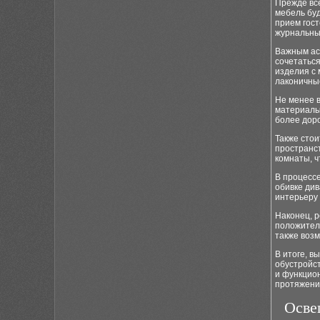
Прежде вс
мебель буд
прием гост
журнальные
Важным ас
сочетатьс
изделия с 
лаконичны
Не менее 
материалы,
более доро
Также сто
пространс
комнаты, ч
В процесс
обивке див
интерьеру 
Наконец, 
положител
также возм
В итоге, в
обустройс
и функцион
протяжени
Осве