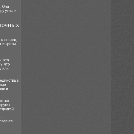
. Они
ру уюта и
лочных
качество,
и секреты
, что
ь, что
у или
единства в
ьные
ное и
яется
других
тделкой.
ть
оверьте