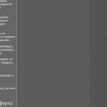
торую
анируется
и
онично
ельные
одят
е на
ать немного
зделие.
ромождать
д размеры
а.
намент на
т придать
изделий, а
в
ное, уютное
форта