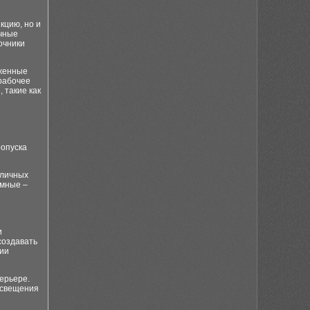
кцию, но и
очные
очники
оженные
рабочее
 такие как
ропуска
зличных
емные –
и
создавать
ции
ерьере.
освещения