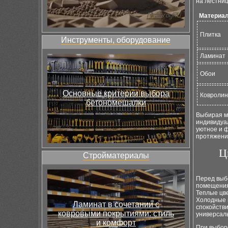
на лестниц
Материа
Плитка
Инструменты, оборудование
Ламинат
Обои
Основные критерии выбора
Ковролин
бетономешалки
Выбирая м
индивидуа
уютное и ф
протяжении
Ц
Стройматериалы
Перед выб
помещения
Теплые цве
Холодные 
Ламинат в сочетании с
спокойстви
ковровыми покрытиями: стиль
универсаль
и комфорт
При выбор