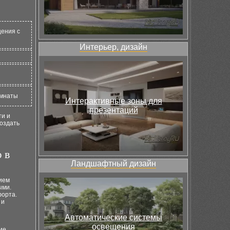
щения с
Интерьер, дизайн
омнаты
Интерактивные зоны для
презентаций
ти и
оздать
 в
Ландшафтный дизайн
ием
ыми.
форта.
 и
Автоматические системы
освещения
ие