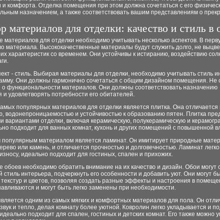
 и комфорта. Отделка помещения при этом должна сочетаться с его физичес
льным назначением, а также соответствовать вашим представлениям о прек
р материалов для отделки: качество и стиль в
 материалов для отделки необходимо учитывать несколько аспектов. В перв
во материала. Высококачественные материалы будут служить долго, не выцве
их характеристик со временем. Они устойчивы к истиранию, воздействию со
ги.
ект - стиль. Выбирая материалы для отделки, необходимо учитывать стиль и
гамму. Они должны гармонично сочетаться с общим дизайном помещения. Не 
и о функциональности материалов. Они должны соответствовать назначению
 и удовлетворять потребности его обитателей.
самых популярных материалов для отделки является плитка. Она отличается
ю, водонепроницаемостью и устойчивостью к образованию пятен. Плитка пре
и вариантами отделки, включая керамическую, полукерамическую и керамогр
но подходит для ванных комнат, кухонь и других помещений с повышенной в
 популярным материалом является ламинат. Он имитирует природные мате
дерево или камень, и отличается прочностью и долговечностью. Ламинат легко
 износу, идеально подходит для гостиных, спален и прихожих.
 обоев необходимо обратить внимание на их качество и дизайн. Обои могут 
 стиль интерьера, подчеркнуть его особенности и добавить уют. Они могут б
текстур и цветов, позволяя создать разные эффекты и настроения в помеще
навливаются и могут быть легко заменены при необходимости.
вляется одним из самых мягких и комфортных материалов для пола. Он отли
звук и тепло, делая комнату более уютной. Ковролин легко укладывается и п
 идеально подходит для спален, гостиных и детских комнат. Его также можно 