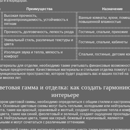
ы и в коридорах.
л
Преимущества
Назначение
Высокая прочность,
Ванные комнаты, кухни, поме
водонепроницаемость, устойчивость к
повышенной влажностью
пятнам
Прочность, долговечность, легкость ухода
Гостиные, спальни, прихожие
Уникальный стиль, различные текстуры и
Гостиные, спальни, кабинеты
цвета
Изоляция звука и тепла, мягкость и
Спальни, гостиные, детские к
комфорт
атериалы для отделки, необходимо также учитывать финансовые возможнос
льные предпочтения. Качественные материалы и стильная отделка помогут с
ункциональное пространство, которое будет радовать вас и ваших гостей на
 многих лет.
ветовая гамма и отделка: как создать гармонию
интерьере
ором цветовой гаммы, необходимо определиться с общим стилем и настроен
. Основные цветовые схемы могут быть теплыми, холодными или нейтральн
та, такие как красный, оранжевый и желтый, создают ощущение тепла и ком
цвета, такие как синий, фиолетовый и зеленый, создают ощущение прохлады
я. Нейтральные цвета, такие как серый, бежевый и коричневый, являются
ными и могут сочетаться с различными оттенками.
е цветовой гаммы для интерьера необходимо учесть также размер и освещен