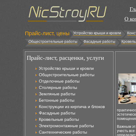
Гл
О ко
Прайс-лист, цены
Устройство крыши и кровли
Конс
Общестроительные работы
Фасадные работы
Кровель
Прайс-лист, расценки, услуги
Устройство крыши и кровли
Общестроительные работы
Отделочные работы
Столярные работы
Земляные работы
Бетонные работы
Конструкции из кирпича и блоков
практично
Фасадные работы
эстетическ
помещения
Кровельные работы
Электромонтажные работы
Важным эт
учесть все
Сантехнические работы
определит