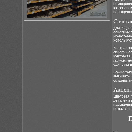
помещения
которые в
насыщенные
Сочета
Для созда
основных с
монотонной
использую
Контрастн
синего и о
контраста
гармонично
единства и
Важно такж
вызывать ч
создавать 
Акцент
Цветовая 
деталей в 
насыщенный
покрывала 
П