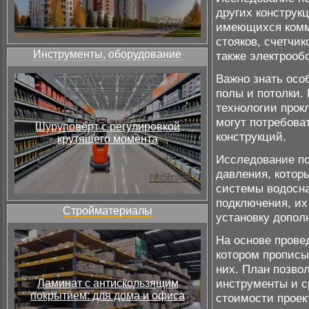
других конструк
имеющихся комм
стояков, счетчи
Инструменты, оборудование
также электрооб
Важно знать осо
полы и потолки.
технологии прокл
могут потребова
Шуруповёрт с регулировкой
конструкций.
крутящего момента
Исследование по
давления, котор
системы водосна
подключения, их
Стройматериалы
установку допол
На основе прове
котором прописы
них. План позво
инструменты и с
Ламинат с антискользящим
покрытием: для дома и офиса
стоимости проек