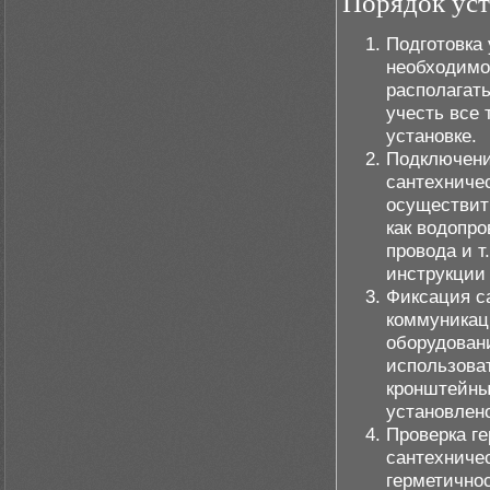
Порядок уст
Подготовка
необходимо 
располагат
учесть все
установке.
Подключени
сантехниче
осуществит
как водопр
провода и т
инструкции
Фиксация с
коммуникац
оборудовани
использова
кронштейны
установлено
Проверка ге
сантехниче
герметичнос