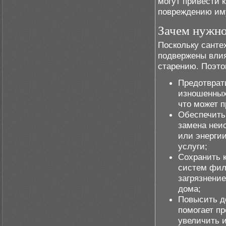
могут привести 
повреждению им
Зачем нужно
Поскольку санте
подвержены влия
старению. Поэто
Предотврат
изношенных
что может п
Обеспечить
замена неи
или энерги
услуги;
Сохранить 
систем фил
загрязнение
дома;
Повысить д
помогает п
увеличить 