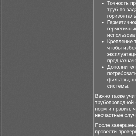
Точность п
труб по за
горизонтал
Герметично
герметичны
использова
Крепление 
чтобы избе
эксплуатац
предназначе
Дополнител
потребовать
фильтры, шт
системы.
Важно также учи
трубопроводной 
норм и правил, 
несчастные случ
После завершен
провести провер