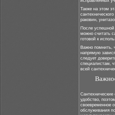
исправленных уч
Также на этом э
сантехнического
раковин, унитаз
После успешной 
можно считать с
готовой к испол
Важно помнить, 
напрямую завися
следует доверит
специалистам, ч
всей сантехниче
Важнос
Сантехнические 
удобство, поэто
своевременное о
обслуживания по