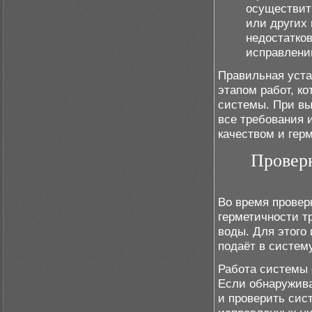
осуществит
или других
недостатко
исправлени
Правильная уста
этапом работ, к
системы. При вы
все требования 
качеством и гер
Провер
Во время провер
герметичности т
воды. Для этого
подаёт в систем
Работа системы 
Если обнаружива
и проверить сис