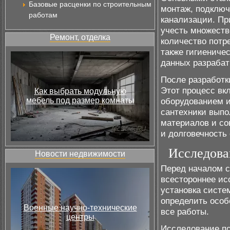
Базовые расценки по строительным
монтаж, подключ
работам
канализации. Пр
учесть множеств
Ремонт, отделка
количество потр
также гигиениче
данных разрабат
После разработк
Этот процесс вк
Как выбрать модульную
мебель под размер комнаты
оборудованием и
сантехники выпо
материалов и со
и долговечность
Исследова
Новости недвижимости
Перед началом с
всестороннее ис
установка систе
определить особ
Военные научно-технические
все работы.
центры
Исследование по