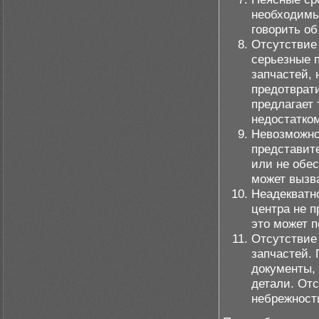
необходимы
говорить об
Отсутствие
серьезные 
запчастей, 
предотврат
предлагает 
недостатко
Невозможно
представит
или не обес
может вызв
Неадекватн
центра не п
это может п
Отсутствие
запчастей.
документы,
детали. Отс
небрежност