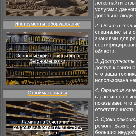
легко найти отз
услугами данног
довольны люди к
Инструменты, оборудование
2. Опыт и квали
специалисты в с
знаниями для ре
сертифицированы
области.
Основные критерии выбора
3. Доступность
бетономешалки
доступ к оригин
что ваша техник
использована не
4. Гарантия кач
Стройматериалы
гарантию на вып
показывает, что 
ответственность 
5. Сроки ремонт
Ламинат в сочетании с
ремонт. Важно, 
ковровыми покрытиями: стиль
больших неудобс
и комфорт