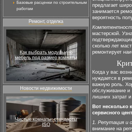
Базовые расценки по строительным
предлагает широ
работам
занимается ремо
вероятность пол
Ремонт, отделка
Компетентност
мастерской. Узн
подтверждающие 
сколько лет маст
ремонтирует наи
Как выбрать модульную
мебель под размер комнаты
Крит
Когда у вас возн
нуждается в рем
важную роль. Хо
Новости недвижимости
обслуживание и 
лишних затрат и
Вот несколько 
сервисного цент
Чистые комнаты: стандарты
1. Репутация и
ISO
внимание на реп