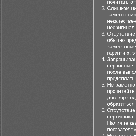
почитать от
Слишком низ
заметно ниж
некачестве
неоригинал
Отсутствие
обычно пре
замененные
гарантию, э
Запрашиван
сервисные 
после выпол
предоплаты
Неграмотно 
прочитайте
договор со
обратиться 
Отсутствие
сертификат
Наличие кв
показателем
Неясные ср