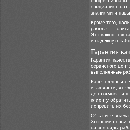
профессионализ
специалист, в о
знаниями и нав
Кроме того, нал
работает с ориг
Это важно, так 
и надежную рабо
Гарантия ка
Гарантия качест
сервисного цент
выполненные раб
Качественный се
и запчасти, чтоб
долговечности п
клиенту обратит
исправить их бе
Обратите вниман
Хороший сервисн
на все виды раб