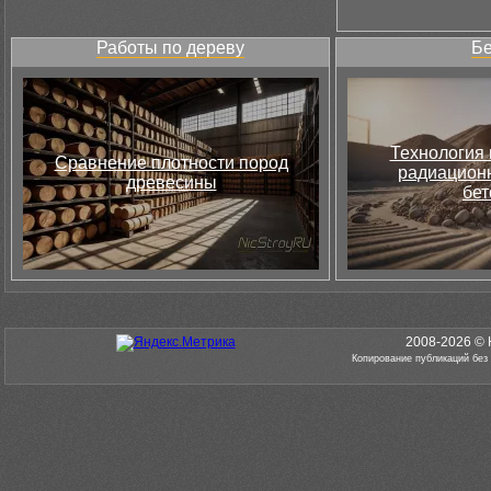
Работы по дереву
Бе
Технология 
Сравнение плотности пород
радиацион
древесины
бет
2008-2026 © 
Копирование публикаций без