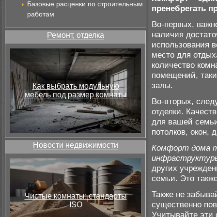
Базовые расценки по строительным
пренебрегать п
работам
Во-первых, важн
наличия достато
Ремонт, отделка
использования в
место для отдых
количество комн
помещений, таки
залы.
Как выбрать модульную
мебель под размер комнаты
Во-вторых, след
отделки. Качест
для вашей семьи
потолков, окон, 
Новости недвижимости
Комфорт дома т
инфраструктур
других учрежден
семьи. Это такж
Также не забыва
Чистые комнаты: стандарты
существенно пов
ISO
Учитывайте эти 