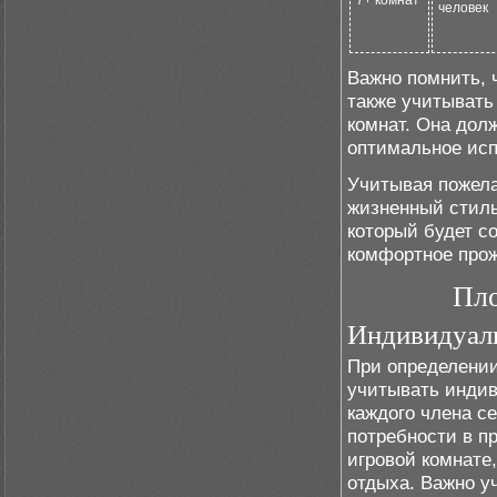
7+ комнат
человек
Важно помнить, 
также учитывать
комнат. Она дол
оптимальное исп
Учитывая пожела
жизненный стиль
который будет с
комфортное прож
Пло
Индивидуал
При определени
учитывать индив
каждого члена с
потребности в п
игровой комнате
отдыха. Важно у