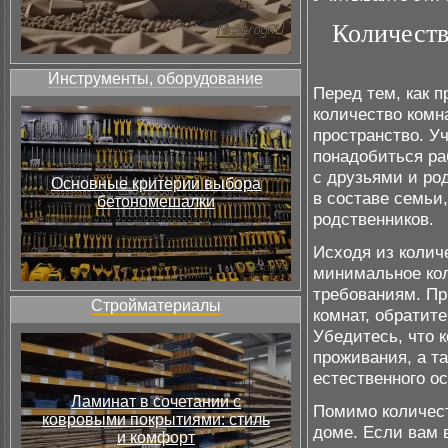
Количеств
Инструменты, оборудование
Перед тем, как 
количество комн
пространство. У
понадобиться ра
с друзьями и ро
Основные критерии выбора
в составе семьи
бетономешалки
родственников.
Исходя из колич
минимальное кол
требованиям. Пр
Стройматериалы
комнат, обратит
Убедитесь, что 
проживания, а т
естественного о
Ламинат в сочетании с
Помимо количест
ковровыми покрытиями: стиль
доме. Если вам 
и комфорт