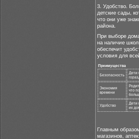
3. Удобство. Бо
детские сады, ко
что они уже зна
района.
При выборе дом
на наличие школ 
обеспечит удобс
условия для все
Преимущества
Дети 
Безопасность
гораз
Родит
Экономия
что п
времени
больш
Дети 
Удобство
их до
Главным образом
магазинов, апте