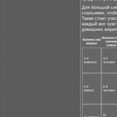
Для большой сем
спальнями, чтоб
Также стоит учес
каждый мог чувс
домашних меропр
Количест
Количество
членов
комнат
семьи
3-4
4-5
комнаты
человек
5-6
6-8
комнат
человек
8+