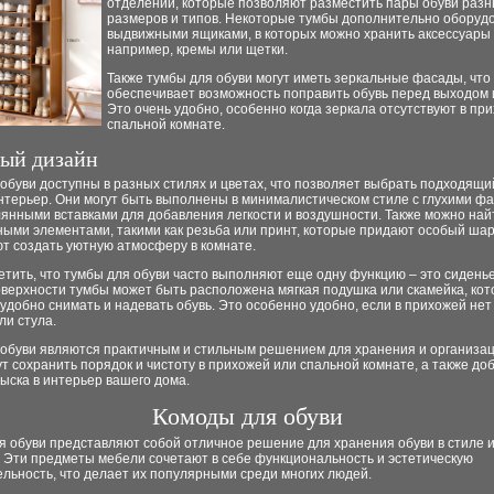
отделений, которые позволяют разместить пары обуви раз
размеров и типов. Некоторые тумбы дополнительно оборуд
выдвижными ящиками, в которых можно хранить аксессуары 
например, кремы или щетки.
Также тумбы для обуви могут иметь зеркальные фасады, что
обеспечивает возможность поправить обувь перед выходом 
Это очень удобно, особенно когда зеркала отсутствуют в пр
спальной комнате.
ый дизайн
обуви доступны в разных стилях и цветах, что позволяет выбрать подходящи
нтерьер. Они могут быть выполнены в минималистическом стиле с глухими ф
лянными вставками для добавления легкости и воздушности. Также можно най
ными элементами, такими как резьба или принт, которые придают особый ша
т создать уютную атмосферу в комнате.
тить, что тумбы для обуви часто выполняют еще одну функцию – это сиденье
оверхности тумбы может быть расположена мягкая подушка или скамейка, кот
удобно снимать и надевать обувь. Это особенно удобно, если в прихожей не
ли стула.
 обуви являются практичным и стильным решением для хранения и организац
т сохранить порядок и чистоту в прихожей или спальной комнате, а также до
ыска в интерьер вашего дома.
Комоды для обуви
 обуви представляют собой отличное решение для хранения обуви в стиле и
. Эти предметы мебели сочетают в себе функциональность и эстетическую
льность, что делает их популярными среди многих людей.