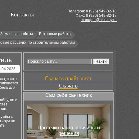
Телефон: 8 (
926
) 549-82-18
Контакты
Факс: 8 (926) 549-82-18
manager@nicstroy.ru
Земляные работы
Бетонные работы
овые расценки по строительным работам
тиль
8.04.2025
Скачать прайс лист
ако, часто
апливается
Скачать
бель для
Сам себе сантехник
айну, но и
ляет
нии.
тумбы с
тируя по
ать
Протечки бачка: причины и
решения