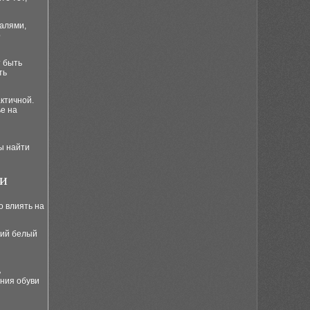
талями,
р
т быть
ть
ктичной.
е на
ы найти
ви
о влиять на
кий белый
ь
ния обуви