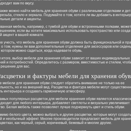
дходит вам по вкусу.
также можно найти мебель для хранения обуви с различными отделками и де
 резьба, стекло и зеркала. Подумайте о том, хотите ли вы добавить в интерье
льные детали и акценты.
ванная мебель, например, с тумбой для обуви и встроенными полками, може
ешением, если вы хотите максимально использовать пространство или созда
 акцент в вашей комнате.
е учесть, что мебель для хранения обуви должна быть функциональной и пра
 о том, нужны ли вам дополнительные отделения для аксессуаров или сидень
 котором можно садиться, когда надеваете обувь.
 итоге, выбор мебели для хранения обуви зависит от ваших индивидуальных
ий и потребностей. Определитесь с размером, вместимостью и стилем, чтоб
 решение для вас.
Расцветки и фактуры мебели для хранения обу
 мебели для хранения обуви следует обратить внимание не только на ее
ьность, но и на внешний вид. Расцветка и фактура мебели могут существенн
ль интерьера и создавать гармоничную атмосферу.
самых популярных расцветок для мебели хранения обуви является классичес
одходит для любого интерьера, добавляет светлоты и визуально увеличивает
во. Белая мебель также позволяет лучше подчеркнуть цвет и стиль обуви.
мимо белого цвета, можно выбрать и другие расцветки, которые могут создат
й и необычный эффект. Многие производители предлагают мебель для хране
сцветках, как черный, серый, коричневый, бежевый и многие другие.