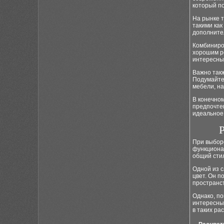
который по
На рынке 
такими как
дополните
Комбиниро
хорошим р
интересный
Важно такж
Подумайте
мебели, на
В конечном
предпочтен
идеальное
При выборе
функционал
общий сти
Одной из 
цвет. Он п
пространст
Однако, по
интересны
в таких ра