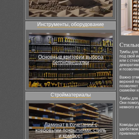
Инструменты, оборудование
Стильн
Тумбы для 
под свой и
Основные критерии выбора
или с стек
бетономешалки
декоратив
и позволяю
Важно отме
верхней п
позволяет 
скамейки и
Стройматериалы
Тумбы для
Они помогу
немного из
Ламинат в сочетании с
Комоды для
удобством
ковровыми покрытиями: стиль
привлекате
и комфорт