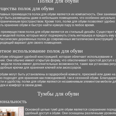
Полки для обуви
щества полок для обуви
лавных преимуществ полок для обуви является их компактность. Они занима
огут быть размещены даже в небольших помещениях, что особенно актуально
ограниченным пространством. Кроме того, полки для обуви позволяют удобно
ть хранение обуви и быстро найти нужную пару в любое время.
 преимуществом полок для обуви является их стильный дизайн. Существует
и моделей полок, которые могут подчеркнуть стиль интерьера и придать ему
лассических деревянных полок до современных металлических конструкций -
дходящий вариант для своего помещения.
тное использование полок для обуви
обуви обладают удобной конструкцией, которая облегчает использование и
ие. Они обычно имеют открытую форму, что обеспечивает простой доступ к о
 модели полок имеют дополнительные возможности, такие как установка рег
удобные крючки для хранения ключей или аксессуаров.
обуви могут быть установлены в гардеробной комнате, прихожей или даже на
о подходят для хранения как повседневной, так и сезонной обуви. Благодаря
ти и удобству, полки для обуви являются незаменимым элементом мебели для
док и комфорт в своем доме.
Тумбы для обуви
ональность
Основной целью тумб для обуви является сохранение поряд
удобный доступ к обуви. Они оснащены различными уровням