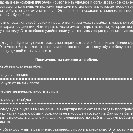
азначение комодов для обуви - обеспечить удобное и организованное хранен
 оснащены различными полками, ящиками и отделениями, которые позволяют
ить обувь по своему усмотрению. Это позволяет сохранить привлекательнос
вашей обувной зоне.
сти от ваших потребностей и предпочтений, вы можете выбрать комод для об
и характеристиками. Некоторые комоды имеют открытые полки, которые поз
увь на виду. Это особенно удобно, если у вас есть коллекция красивых и уник
оды для обуви могут иметь закрытые ящики, которые обеспечивают более ск
Это может быть полезно, если вам хочется сохранить вашу обувь в безупреч
 защищенной от пыли и света.
Преимущества комодов для обуви:
ой объем хранения обуви
изация и порядок
 обуви от пыли и света
ическая привлекательность и стиль
во доступа к обуви
комода для обуви в вашем доме или квартире поможет вам создать пространст
гко найти нужную обувь и сохранять ее в хорошем состоянии. Они могут быть
ны в прихожей, спальне или других помещениях, где удобный доступ к обуви
остью.
 обуви доступны в различных размерах, стилях и материалах. Это позволяе