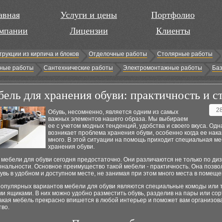
авная
Услуги и цены
Портфолио
мпании
Лицензии
Клиенты
трукции из кирпича и блоков
Отделочные работы
Столярные работы
ные работы
Сантехнические работы
Электромонтажные работы
Баз
ель для хранения обуви: практичность и с
2
Обувь, несомненно, является одним из самых
важных элементов нашего образа. Мы выбираем
ее с учетом модных тенденций, удобства и своего вкуса. Одн
возникает проблема хранения обуви, особенно когда ее нак
много. В этой ситуации на помощь приходит специальная ме
хранения обуви.
мебели для обуви сегодня предостаточно. Они различаются не только по диз
нальности. Основное преимущество такой мебели - практичность. Она позво
увь в удобном и доступном месте, не занимая при этом много места в помеще
популярных вариантов мебели для обуви являются специальные комоды или 
 ящиками. В них можно удобно разместить обувь, разделив на пары или сор
акая мебель прекрасно впишется в любой интерьер и поможет вам организов
тво.