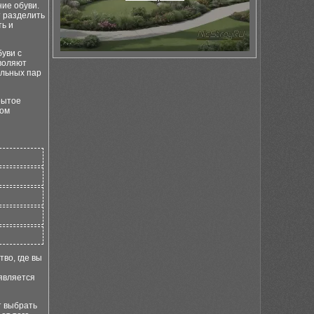
ие обуви.
 разделить
ть и
уви с
воляют
альных пар
рытое
ном
во, где вы
 является
т выбрать