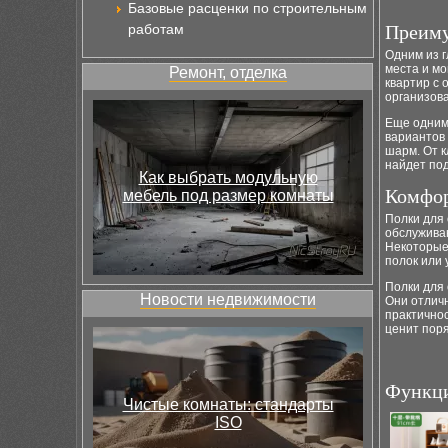
Базовые расценки по строительным
работам
Преиму
Одним из г
места и м
Ремонт, отделка
квартир с 
организова
Еще одним
вариантов 
шарм. От к
найдет по
Как выбрать модульную
Комфор
мебель под размер комнаты
Полки для 
обслуживан
Некоторые
полок или 
Полки для 
Новости недвижимости
Они отличн
практичнос
ценит поря
Функци
Чистые комнаты: стандарты
ISO