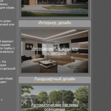
ных
ованы
для обуви,
из дома.
Интерьер, дизайн
ихожей или
й вариант
асадами
ти тумбы с
Интерактивные зоны для
рм мебели
презентаций
. На
орая
т отдельной
ии обуви.
Ландшафтный дизайн
бавят
 с
Автоматические системы
освещения