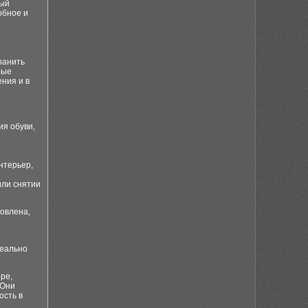
ный
обное и
ранить
рые
ения и в
ия обуви,
нтерьер,
или снятии
товлена,
деально
ре,
 Они
ость в