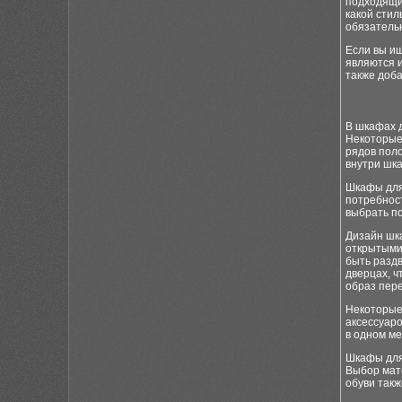
подходящий
какой стил
обязатель
Если вы ищ
являются 
также доба
В шкафах д
Некоторые 
рядов поло
внутри шк
Шкафы для 
потребност
выбрать п
Дизайн шк
открытыми
быть разд
дверцах, 
образ пер
Некоторые
аксессуаро
в одном ме
Шкафы для 
Выбор мат
обуви так