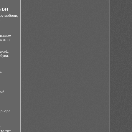
уви
ру мебели,
.
в вашем
должна
 шкаф,
буви.
ь.
щей
ерьера.
т
те тот,