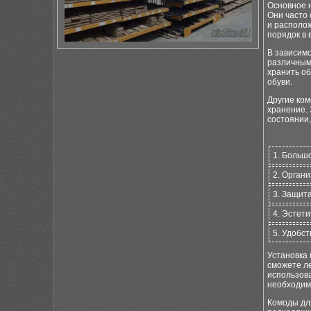
Основное н
Они часто
и располож
порядок в 
В зависимо
различным
хранить об
обуви.
Другие ком
хранение. 
состоянии,
1. Больш
2. Орган
3. Защита
4. Эстет
5. Удобст
Установка 
сможете ле
использова
необходим
Комоды для