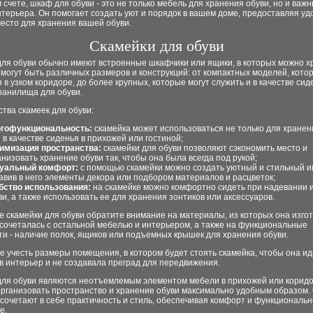
 счете, шкаф для обуви - это не только мебель для хранения обуви, но и важ
терьера. Он помогает создать уют и порядок в вашем доме, предоставляя уд
есто для хранения вашей обуви.
Скамейки для обуви
для обуви обычно имеют встроенные шкафчики или ящики, в которых можно х
 могут быть различных размеров и конструкций: от компактных моделей, кото
в узком коридоре, до более крупных, которые могут служить и в качестве сид
ранилища для обуви.
тва скамеек для обуви:
гофункциональность:
скамейка может использоваться не только для хранен
и в качестве сиденья в прихожей или гостиной;
имизация пространства:
скамейки для обуви позволяют сэкономить место и
анизовать хранение обуви так, чтобы она была всегда под рукой;
уальный комфорт:
с помощью скамейки можно создать уютный и стильный и
авив в него элементы декора или подбором материалов и расцветок;
бство использования:
на скамейке можно комфортно сидеть при надевании 
ви, а также использовать ее для хранения зонтиков или аксессуаров.
 скамейки для обуви обратите внимание на материалы, из которых она изго
сочеталась с остальной мебелью и интерьером, а также на функциональные
и - наличие полок, ящиков или подъемных крышек для хранения обуви.
е учесть размеры помещения, в котором будет стоять скамейка, чтобы она и
в интерьер и не создавала преград для передвижения.
для обуви являются неотъемлемым элементом мебели в прихожей или коридо
организовать пространство и хранение обуви максимально удобным образом.
сочетают в себе практичность и стиль, обеспечивая комфорт и функциональн
е.