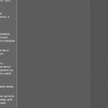
от того,
ви
зоне, а
азмера.
колько
ить порядок
ству и
яет
ыть
ви могут
еркала на
ять свой
димые вещи
к, металл.
кафы для
ению.