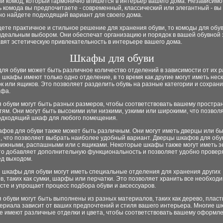
 комод, который гармонично впишется в интерьер вашего дома. Независимо 
ь комода вы предпочитаете - современный, классический или элегантный - вы
но найдете подходящий вариант для своего дома.
ете практичное и стильное решение для хранения обуви, то комоды для обу
идеальным выбором. Они обеспечат организацию и порядок в вашей обувной 
вят эстетическую привлекательность в интерьере вашего дома.
Шкафы для обуви
ля обуви может быть различное количество отделений в зависимости от их р
шкафы имеют только одно отделение, в то время как другие могут иметь нес
к или ящиков. Это позволяет разделить обувь на разные категории и сохран
афа.
обуви могут быть разных размеров, чтобы соответствовать вашему простран
ям. Они могут быть высокими или низкими, узкими или широкими, что позвол
одходящий шкаф для любого помещения.
афов для обуви также может быть различным. Они могут иметь дверцы или б
, что позволяет выбрать наиболее удобный вариант. Дверцы шкафов для обу
вижными, распашными или с ящиками. Некоторые шкафы также могут иметь з
что добавляет дополнительную функциональность и позволяет удобно провер
ед выходом.
 шкафы для обуви могут иметь специальные отделения для хранения других
в, таких как сумки, шарфы или перчатки. Это позволяет хранить все необхо
сте и упрощает процесс подбора обуви и аксессуаров.
обуви могут быть выполнены из разных материалов, таких как дерево, пласти
ериала зависит от ваших предпочтений и стиля вашего интерьера. Многие ш
же имеют различные отделки и цвета, чтобы соответствовать вашему оформл