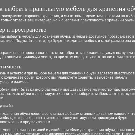
к выбрать правильную мебель для хранения об
 заслуживает хорошего хранения, и мы готовы поделиться советами по выбо
 только украсит ваш интерьер, но и обеспечит практичность в хранении обуви
мер и пространство
как выбрать мебель для хранения обуви, измерьте доступное пространство 
вартире. Подумайте о том, где будет находиться мебель и какой размер она 
 ограниченное пространство, то стоит обратить внимание на узкую полку или
дет занимать минимум места, но при этом вмещать достаточное количество о
стимость
жным аспектом при выборе мебели для хранения обуви является вместимост
о количестве обуви, которую вы планируете хранить, и выберите мебель
вующего размера.
обуви могут быть разного размера и вмещать разное количество пар, поэтому
сь, сколько обуви вы планируете хранить, и выберите мебель соответствую
ти.
 дизайн
я хранения обуви должна сочетаться с общим стилем и дизайном вашего инт
мебель, которая хорошо впишется в вашу гостиную или прихожую и будет
вовать вашим предпочтениям.
 много различных стилей и дизайнов мебели для хранения обуви, начиная о
х и минималистичных, и заканчивая классическими и ретро-стилями. Выбери