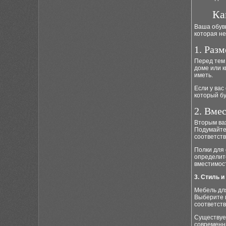
Ка
Ваша обувь
которая не
1. Раз
Перед тем 
доме или к
иметь.
Если у вас
который бу
2. Вме
Вторым ва
Подумайте 
соответст
Полки для 
определите
вместимос
3. Стиль и
Мебель дл
Выберите 
соответст
Существует
современны