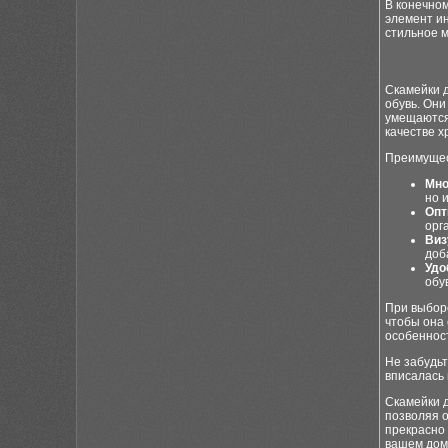
В конечном
элемент ин
стильное м
Скамейки 
обувь. Они
умещаются 
качестве х
Преимущес
Мно
но 
Опт
орг
Виз
доб
Удо
обу
При выборе
чтобы она 
особенност
Не забудьт
вписалась 
Скамейки 
позволяя 
прекрасно 
вашем дом