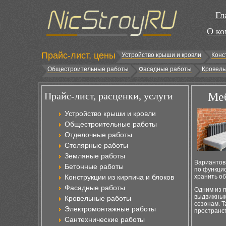
Гл
О ко
Прайс-лист, цены
Устройство крыши и кровли
Конс
Общестроительные работы
Фасадные работы
Кровель
Прайс-лист, расценки, услуги
Меб
Устройство крыши и кровли
Общестроительные работы
Отделочные работы
Столярные работы
Земляные работы
Вариантов 
Бетонные работы
по функцио
Конструкции из кирпича и блоков
хранить об
Фасадные работы
Одним из 
выдвижными
Кровельные работы
сезонам. Т
Электромонтажные работы
пространс
Сантехнические работы