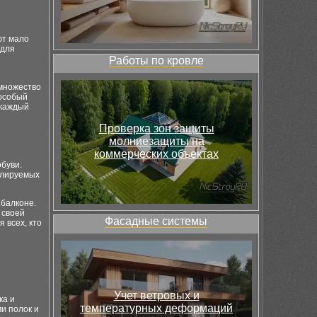
ют мало
 для
Работы по кровле
 множество
 особый
 каждый
Проверка зон защиты
молниезащиты на
коммерческих объектах
буви.
улируемых
 балконе.
 своей
Фасадные системы
 всех, кто
Учет ветровых и
ка и
температурных деформаций
и полок и