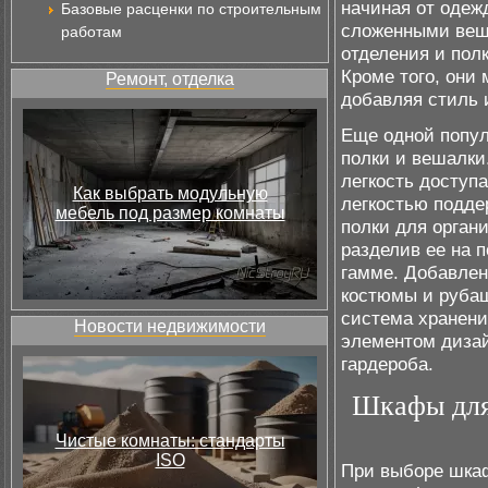
начиная от одеж
Базовые расценки по строительным
сложенными вещ
работам
отделения и пол
Кроме того, они
Ремонт, отделка
добавляя стиль 
Еще одной попу
полки и вешалки
легкость доступ
Как выбрать модульную
легкостью подде
мебель под размер комнаты
полки для орган
разделив ее на 
гамме. Добавлен
костюмы и рубаш
система хранени
Новости недвижимости
элементом дизай
гардероба.
Шкафы для 
Чистые комнаты: стандарты
ISO
При выборе шка