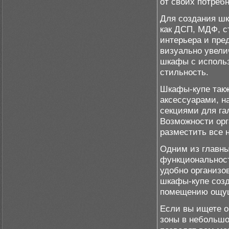
от своих потреб
Для создания шк
как ДСП, МДФ, с
интерьера и пре
визуально увели
шкафы с использ
стильность.
Шкафы-купе так
аксессуарами, н
секциями для га
Возможности орг
разместить все 
Одним из главны
функциональност
удобно организов
шкафы-купе созд
помещению ощущ
Если вы ищете о
зоны в небольшо