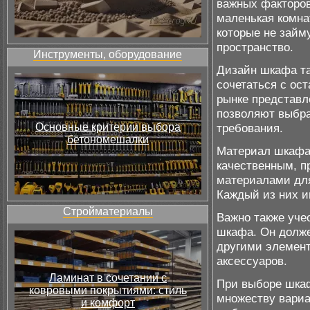
важных факторов
маленькая комна
которые не займ
пространство.
Инструменты, оборудование
Дизайн шкафа та
сочетаться с ос
рынке представл
позволяют выбр
Основные критерии выбора
требования.
бетономешалки
Материал шкафа 
качественным, 
материалами дл
Каждый из них и
Стройматериалы
Важно также уче
шкафа. Он долже
другими элемент
аксессуаров.
Ламинат в сочетании с
При выборе шкаф
ковровыми покрытиями: стиль
множеству вариа
и комфорт