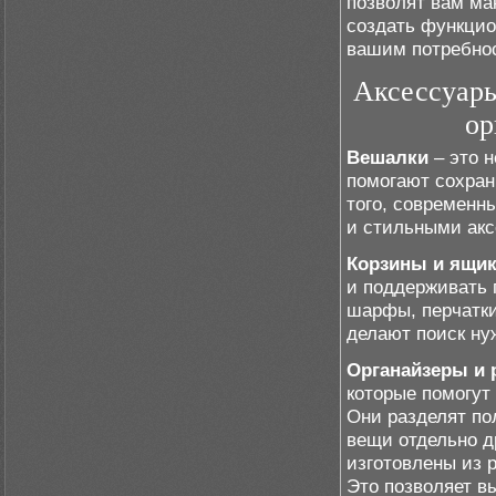
позволят вам ма
создать функцио
вашим потребнос
Аксессуары
ор
Вешалки
– это 
помогают сохран
того, современн
и стильными акс
Корзины и ящик
и поддерживать 
шарфы, перчатки
делают поиск ну
Органайзеры и 
которые помогут
Они разделят по
вещи отдельно д
изготовлены из 
Это позволяет в