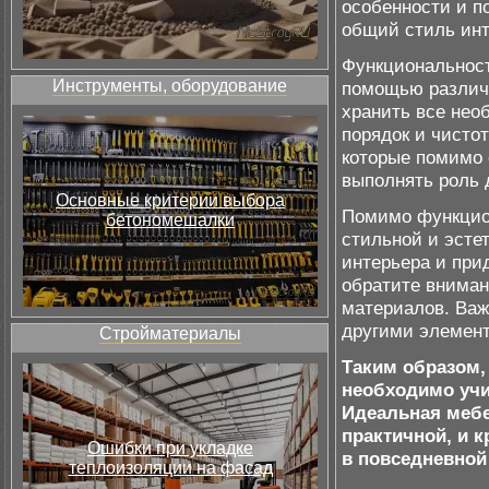
особенности и п
общий стиль инт
Функциональност
Инструменты, оборудование
помощью различн
хранить все нео
порядок и чистот
которые помимо 
выполнять роль 
Основные критерии выбора
Помимо функцио
бетономешалки
стильной и эсте
интерьера и при
обратите внимани
материалов. Важ
другими элемент
Стройматериалы
Таким образом,
необходимо учи
Идеальная мебе
практичной, и к
Ошибки при укладке
в повседневной
теплоизоляции на фасад