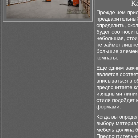
К
Прежде чем прис
предварительный
определить, скол
будет соотносит
небольшая, стои
не займет лишне
большие элемент
комнаты.
Еще одним важны
является соотве
вписываться в о
предпочитаете к
изящными линия
стиля подойдет
формами.
Когда вы опреде
выбору материал
мебель должна б
Предпочтительны