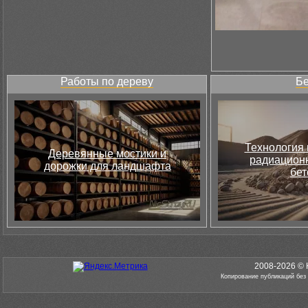
Работы по дереву
Бе
Технология 
Деревянные мостики и
радиацион
дорожки для ландшафта
бет
2008-2026 © 
Копирование публикаций без