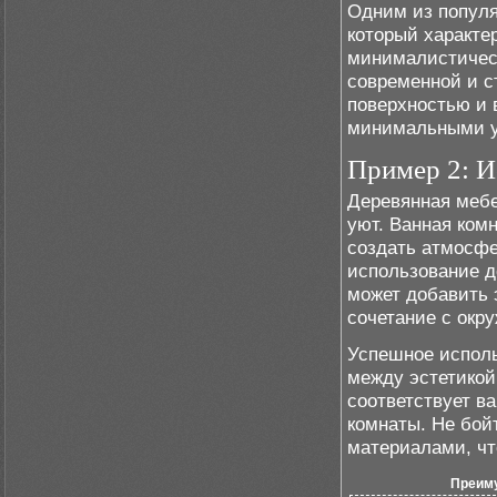
Одним из популя
который характе
минималистическ
современной и с
поверхностью и 
минимальными ук
Пример 2: И
Деревянная мебе
уют. Ванная ком
создать атмосфе
использование д
может добавить 
сочетание с окр
Успешное исполь
между эстетикой
соответствует в
комнаты. Не бой
материалами, чт
Преим