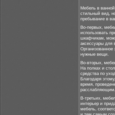
Мебель в ванной
стильный вид, н
пребывание в ва
Во-первых, мебе
использовать пр
шкафчикам, можн
аксессуары для 
Организованное 
нужные вещи.
Во-вторых, мебе
На полках и сто
средства по уход
Благодаря этому
время, проведен
расслабляющим
В-третьих, мебе
интерьер и прид
мебель, соответ
и тем самым соз