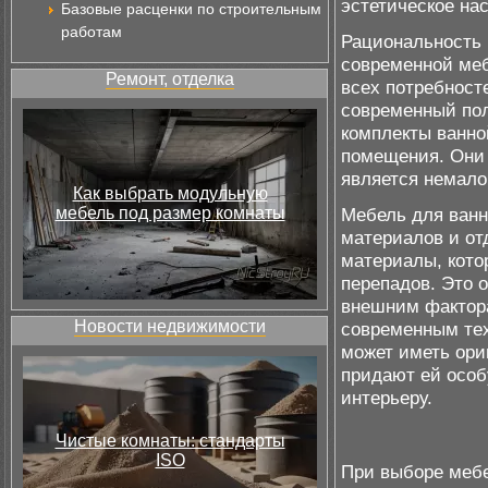
эстетическое на
Базовые расценки по строительным
работам
Рациональность и
современной меб
Ремонт, отделка
всех потребност
современный пол
комплекты ванно
помещения. Они 
является немал
Как выбрать модульную
мебель под размер комнаты
Мебель для ванн
материалов и от
материалы, кото
перепадов. Это 
внешним фактора
Новости недвижимости
современным тех
может иметь ори
придают ей особ
интерьеру.
Чистые комнаты: стандарты
ISO
При выборе мебе