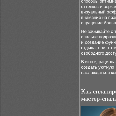
способы оптимиз
оттенков и зерк
визуальный эффе
внимание на пра
ощущение больш
Не забывайте о 
спальне подразу
и создание функ
отдыха, при это
свободного дост
В итоге, рацион
создать уютную 
наслаждаться ко
Как спланир
мастер-спал