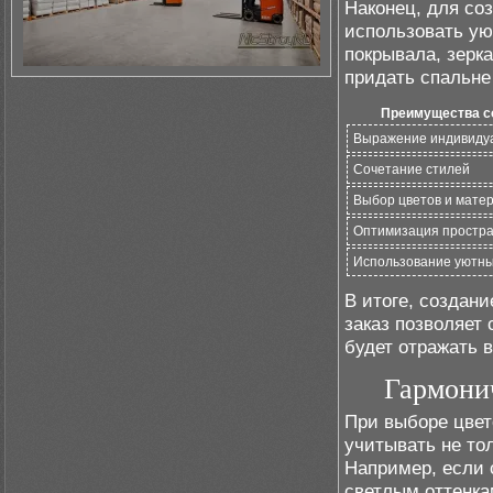
Наконец, для со
использовать ую
покрывала, зерк
придать спальне
Преимущества со
Выражение индивиду
Сочетание стилей
Выбор цветов и мате
Оптимизация простра
Использование уютны
В итоге, создан
заказ позволяет
будет отражать 
Гармонич
При выборе цвет
учитывать не то
Например, если 
светлым оттенка