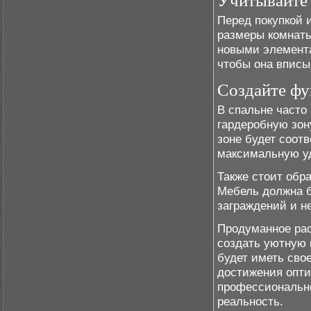
Учитывайте 
Перед покупкой 
размеры комнаты
новыми элемента
чтобы она вписы
Создайте ф
В спальне часто
гардеробную зон
зоне будет соот
максимальную уд
Также стоит обр
Мебель должна б
заграждений и н
Продуманное рас
создать уютную 
будет иметь сво
достижения опти
профессионально
реальность.