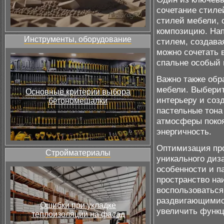
сочетание стиле
стилей мебели, 
композицию. Нап
Инструменты, оборудование
стилем, создава
можно сочетать 
спальне особый
Важно также обр
мебели. Выберит
Основные критерии выбора
интерьеру и соз
бетономешалки
пастельные тона
атмосферы покоя
энергичность.
Оптимизация про
Стройматериалы
уникального диз
особенности и п
пространство на
воспользоваться
раздвигающимис
Ошибки при укладке
увеличить функц
теплоизоляции на фасад