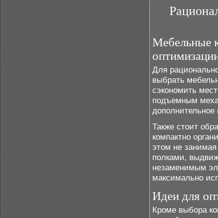
Рационал
Мебельные 
оптимизации
Для рационально
выбрать мебельн
сэкономить мест
подъемным меха
дополнительное 
Также стоит обр
компактно орган
этом не занимая
полками, выдви
незаменимым эле
максимально исп
Идеи для оп
Кроме выбора ко