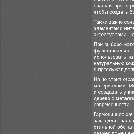
спальня простор
чтобы создать б
Также важно соч
элементами инте
аксессуарами. Э
При выборе мате
функциональност
использовать на
натуральную кож
и прослужат дол
Но не стоит огр
материалами. Ме
и создавать уни
дерево с металл
современности.
Гармоничное соч
заказ для спаль
стильной обстан
размер помещени