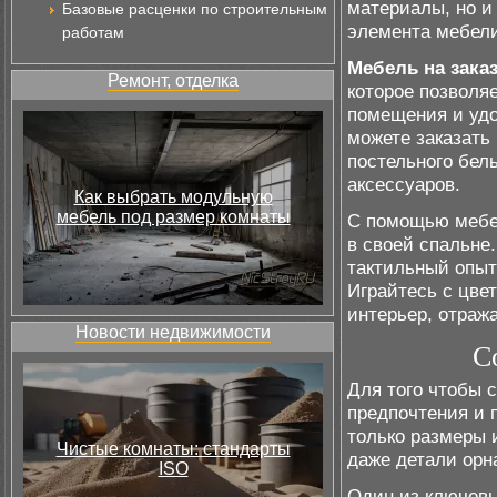
материалы, но и
Базовые расценки по строительным
элемента мебели
работам
Мебель на зака
Ремонт, отделка
которое позволя
помещения и удо
можете заказать
постельного бе
аксессуаров.
Как выбрать модульную
мебель под размер комнаты
С помощью мебел
в своей спальне
тактильный опыт
Играйтесь с цве
интерьер, отра
Новости недвижимости
С
Для того чтобы 
предпочтения и 
только размеры 
Чистые комнаты: стандарты
даже детали орн
ISO
Один из ключевы