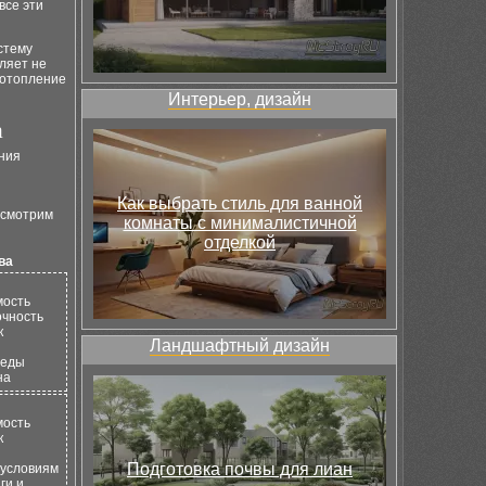
все эти
стему
ляет не
 отопление
Интерьер, дизайн
а
ния
Как выбрать стиль для ванной
ссмотрим
комнаты с минималистичной
отделкой
ва
мость
очность
к
Ландшафтный дизайн
реды
на
мость
к
Подготовка почвы для лиан
 условиям
ги и