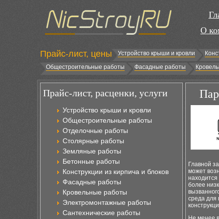
Гл
О ко
Прайс-лист, цены
Устройство крыши и кровли
Конс
Общестроительные работы
Фасадные работы
Кровель
Прайс-лист, расценки, услуги
Пар
Устройство крыши и кровли
Общестроительные работы
Отделочные работы
Столярные работы
Земляные работы
Бетонные работы
Главной з
Конструкции из кирпича и блоков
может возн
находится 
Фасадные работы
более низ
Кровельные работы
вызванного
среда для 
Электромонтажные работы
конструкци
Сантехнические работы
Не менее 