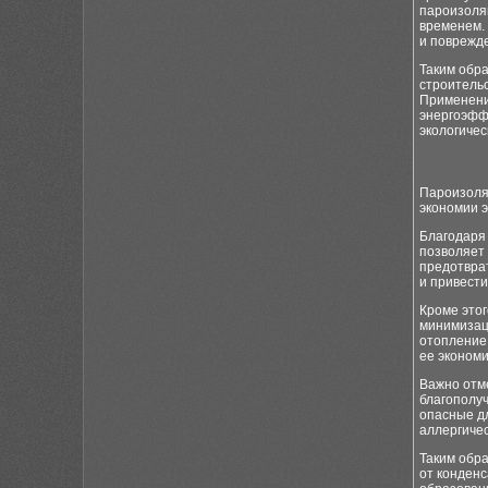
пароизоля
временем.
и поврежд
Таким обр
строитель
Применени
энергоэффе
экологичес
Пароизоля
экономии э
Благодаря 
позволяет
предотврат
и привести
Кроме этог
минимизац
отопление
ее эконом
Важно отм
благополу
опасные д
аллергичес
Таким обр
от конденс