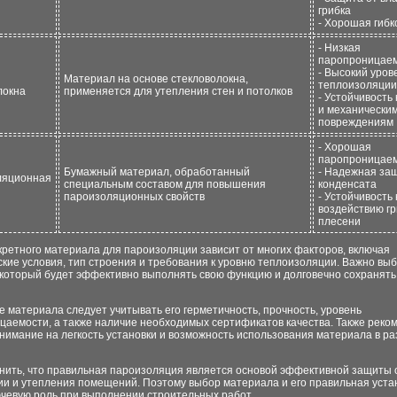
грибка
- Хорошая гибк
- Низкая
паропроницае
- Высокий уров
Материал на основе стекловолокна,
теплоизоляции
локна
применяется для утепления стен и потолков
- Устойчивость
и механически
повреждениям
- Хорошая
паропроницае
Бумажный материал, обработанный
- Надежная за
ляционная
специальным составом для повышения
конденсата
пароизоляционных свойств
- Устойчивость 
воздействию гр
плесени
ретного материала для пароизоляции зависит от многих факторов, включая
кие условия, тип строения и требования к уровню теплоизоляции. Важно вы
 который будет эффективно выполнять свою функцию и долговечно сохранять
 материала следует учитывать его герметичность, прочность, уровень
цаемости, а также наличие необходимых сертификатов качества. Также реко
нимание на легкость установки и возможность использования материала в р
нить, что правильная пароизоляция является основой эффективной защиты 
ии и утепления помещений. Поэтому выбор материала и его правильная уста
ючевую роль при выполнении строительных работ.