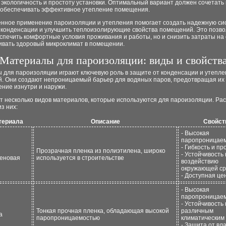
 экологичность и простоту установки. Оптимальный вариант должен сочетать 
и обеспечивать эффективное утепление помещения.
нное применение пароизоляции и утепления помогает создать надежную си
 конденсации и улучшить теплоизолирующие свойства помещений. Это позво
спечить комфортные условия проживания и работы, но и снизить затраты на
ивать здоровый микроклимат в помещении.
Материалы для пароизоляции: виды и свойств
 для пароизоляции играют ключевую роль в защите от конденсации и утепле
. Они создают непроницаемый барьер для водяных паров, предотвращая их
ние изнутри и наружи.
т несколько видов материалов, которые используются для пароизоляции. Ра
з них:
териала
Описание
Свойст
- Высокая
паропроницае
- Гибкость и пр
Прозрачная пленка из полиэтилена, широко
- Устойчивость 
еновая
используется в строительстве
воздействию
окружающей с
- Доступная це
- Высокая
паропроницае
- Устойчивость 
Тонкая прочная пленка, обладающая высокой
различным
а
паропроницаемостью
климатическим
- Защита от вла