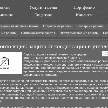
авная
Услуги и цены
Портфолио
мпании
Лицензии
Клиенты
трукции из кирпича и блоков
Отделочные работы
Столярные работы
ные работы
Сантехнические работы
Электромонтажные работы
Баз
оизоляция: защита от конденсации и утепл
1
Пароизоляция – важный элемент конструкции
строительства, обеспечивающий защиту от
конденсации и утепления. Она играет немаловажную роль в
поддержании комфортного внутреннего климата и сохранени
помещении. Пароизоляция необходима для предотвращени
проникновения влаги изнаружи, а также ее накопления и ра
материалов конструкции.
адачей пароизоляции является минимизация риска образования конденсата,
икать при переходе тепла с более теплого поверхности на холодную, на кот
пылевлага. Конденсация – это процесс образования водяного пара на поверх
кой температурой. При нарушении естественного теплоизоляционного барьер
 неправильной укладкой пароизоляции или ее отсутствием, создается благо
появления грибка, плесени и, как результат, разрушения материалов строит
й.
важной функцией пароизоляции является предотвращение утечки тепла из п