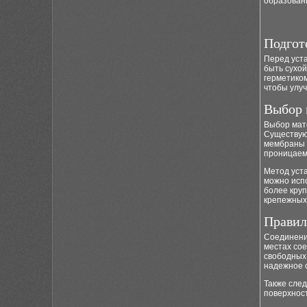
образовани
Подгот
Перед уст
быть сухой
герметиком
чтобы улу
Выбор 
Выбор мат
Существую
мембраны и
проницаемо
Метод уст
можно испо
более кру
крепежных
Правил
Соединени
местах сое
свободных 
надежное 
Также след
поверхност