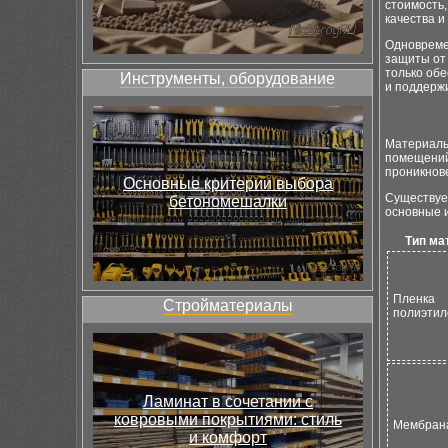
стоимость,
качества 
Одновреме
защиты от
только обе
Инструменты, оборудование
и поддерж
Материалы
помещений
проникнове
Основные критерии выбора
Существуе
бетономешалки
основные и
Тип ма
Пленка
Стройматериалы
полиэтил
Ламинат в сочетании с
ковровыми покрытиями: стиль
Мембран
и комфорт