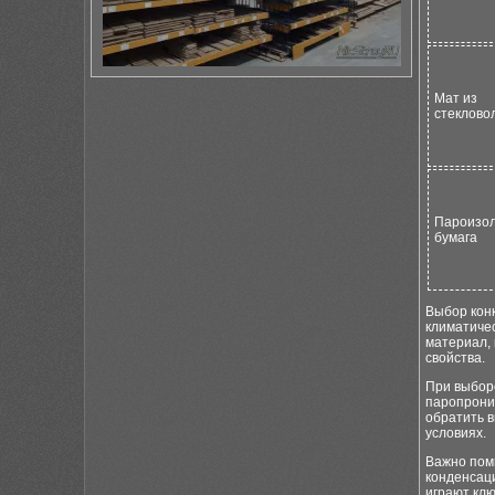
Мат из
стеклово
Пароизо
бумага
Выбор конк
климатичес
материал,
свойства.
При выборе
паропрони
обратить в
условиях.
Важно пом
конденсац
играют кл