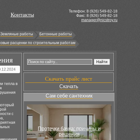
Телефон: 8 (
926
) 549-82-18
Контакты
Факс: 8 (926) 549-82-18
manager@nicstroy.ru
Земляные работы
Бетонные работы
овые расценки по строительным работам
ения
0.12.2024
Скачать прайс лист
и тепла в
Скачать
я
зрушения
Сам себе сантехник
 который
орой
ности с
а,
приятная
ельных
Протечки бачка: причины и
решения
омещения.