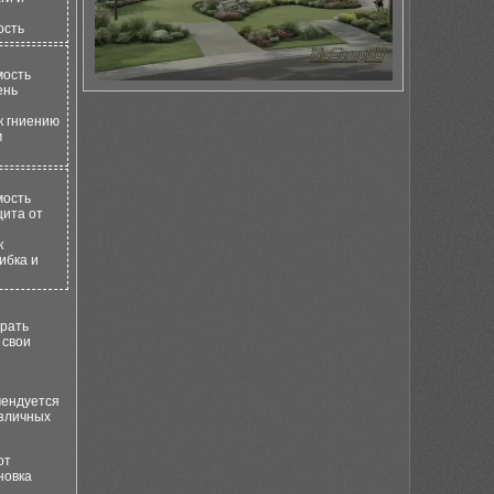
ость
мость
ень
 к гниению
м
мость
щита от
к
ибка и
брать
 свои
мендуется
азличных
от
новка