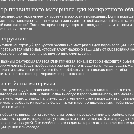
ор правильного материала для конкретного объ
основных факторов является уровень влажности в помещении. Если в помещ
ажность, например, ванная комната или кухня, то необходимо выбирать мат
й влагозащитой. Такие материалы предотвратят попадание влаги в стены и 
появления плесени.
нструкции
х типов конструкций требуются различные материалы для пароизоляции. На
 потребуется материал, который будет надежно защищать от образования к
вать его проникновению во внутренние слои кровли.
важным фактором является климатическая зона, в которой находится объект
ких условиях будет требоваться разная степень защиты от конденсации. На
климатических зонах требуется более эффективная пароизоляция, чтобы
ить возникновение промерзания и прогрева стен.
 и свойства материала
е материала для пароизоляции необходимо обратить внимание на его состав
 Некоторые материалы имеют более высокую паропроницаемость, что может 
о в некоторых случаях. Например, для утепления стен в помещении с повыш
ю можно выбрать материал с более низкой паропроницаемостью, чтобы пред
влаги в стены.
т обратить внимание на стойкость материала к воздействию ультрафиолетов
к как некоторые материалы могут выгорать и терять свои свойства при длите
ии солнечных лучей. Это особенно важно для материалов, использованных д
ции крыши или фасада.