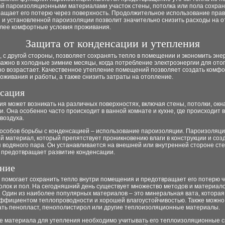
й пароизоляционными материалами участок стены, потолка или пола сохран
ращает его потерю через поверхность. Продолжительное использование пра
 и установленной пароизоляции позволит значительно снизить расходы на о
олее комфортные условия проживания.
Защита от конденсации и утепления
 с другой стороны, позволяет сохранять тепло в помещении и экономить эне
важно в холодные зимние месяцы, когда потребление электроэнергии для от
но возрастает. Качественное утепление помещений позволяет создать комф
оживания и работы, а также снизить затраты на отопление.
сация
я может возникать на различных поверхностях, включая стены, потолки, окн
и. Она особенно часто происходит в ванной комнате и кухне, где происходит 
воздуха.
пособов борьбы с конденсацией – использование пароизоляции. Пароизоляци
й материал, который препятствует проникновению влаги в конструкции и соз
 водяного пара. Он устанавливается на внешней или внутренней стороне сте
и предотвращает развитие конденсации.
ние
 помогает сохранить тепло внутри помещения и предотвращает его потерю 
олок и пол. На сегодняшний день существует множество методов и материал
 Один из наиболее популярных материалов – это минеральная вата, которая
эффициентом теплопроводности и хорошей влагоустойчивостью. Также можно
ать пенопласт, пенополистирол или другие теплоизоляционные материалы.
е материала для утепления необходимо учитывать его теплоизоляционные с