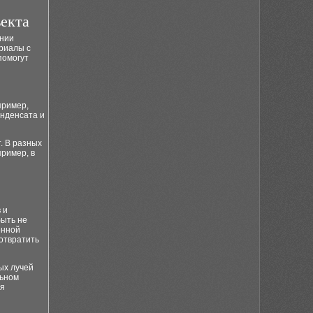
екта
ении
ериалы с
помогут
пример,
онденсата и
. В разных
пример, в
 и
быть не
енной
отвратить
ых лучей
льном
ля