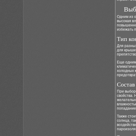
Выб
Одним из 
высокая вл
повышенно
избежать 
Тип ко
Для разны
для крыши
препятство
Еще одним 
климатичес
холодных 
предотврат
Состав
При выбор
свойства.
желательн
влажность
попадание 
Также стои
солнца, та
воздейств
пароизоля