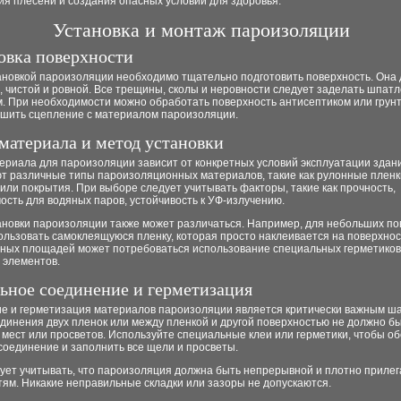
я плесени и создания опасных условий для здоровья.
Установка и монтаж пароизоляции
овка поверхности
ановкой пароизоляции необходимо тщательно подготовить поверхность. Она
, чистой и ровной. Все трещины, сколы и неровности следует заделать шпатл
. При необходимости можно обработать поверхность антисептиком или грунт
чшить сцепление с материалом пароизоляции.
материала и метод установки
ериала для пароизоляции зависит от конкретных условий эксплуатации здан
т различные типы пароизоляционных материалов, такие как рулонные пленк
ли покрытия. При выборе следует учитывать факторы, такие как прочность,
сть для водяных паров, устойчивость к УФ-излучению.
ановки пароизоляции также может различаться. Например, для небольших п
льзовать самоклеящуюся пленку, которая просто наклеивается на поверхнос
пных площадей может потребоваться использование специальных герметиков
 элементов.
ьное соединение и герметизация
е и герметизация материалов пароизоляции является критически важным ша
динения двух пленок или между пленкой и другой поверхностью не должно бы
мест или просветов. Используйте специальные клеи или герметики, чтобы о
соединение и заполнить все щели и просветы.
ует учитывать, что пароизоляция должна быть непрерывной и плотно прилега
ям. Никакие неправильные складки или зазоры не допускаются.