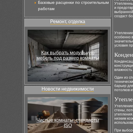
Базовые расценки по строительным
Утепленны
и предотв
работам
выбранной
создаст б
Ремонт, отделка
Утепление,
особенно 
значитель
условия пр
Как выбрать модульную
Конден
мебель под размер комнаты
Конденсаци
конструкци
влажность 
Один из с
технически
барьер для
Новости недвижимости
потолков 
Утепле
Утепление
стены, пот
утепления.
низким ко
Чистые комнаты: стандарты
использов
ISO
При выбор