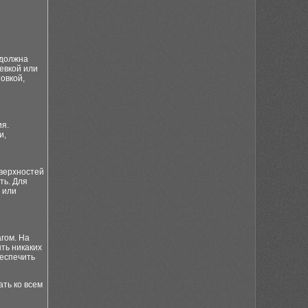
 должна
евкой или
овкой,
ия.
и,
оверхностей
ть. Для
 или
гом. На
ть никаких
беспечить
ть ко всем