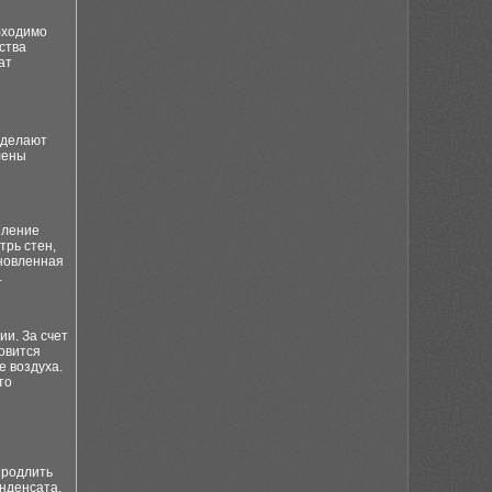
бходимо
ства
ат
 делают
лены
пление
трь стен,
ановленная
.
и. За счет
овится
 воздуха.
то
продлить
нденсата,