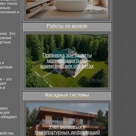
яет тепло
вильно
топление и
Работы по кровле
ргию. Это
опления
ортные
Проверка зон защиты
молниезащиты на
а и
коммерческих объектах
высокая
я – это
дает
н и
Фасадные системы
через
ов для
 обладает
Учет ветровых и
температурных деформаций
войства,