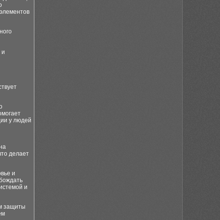
о
 элементов
ного
 и
ствует
о
омогает
ции у людей
на
что делает
вье и
обождать
истемой и
ом защиты
ем