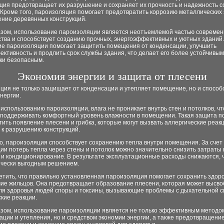
ция предотвращает их разрушение и сохраняет их прочность и надежность с
 Кроме того, пароизоляция помогает предотвратить коррозию металлических
ение деревянных конструкций.
азом, использование пароизоляции является неотъемлемой частью современ
ства и способствует созданию прочных, энергоэффективных и уютных зданий.
е пароизоляции помогает защитить помещения от конденсации, улучшить
ктивность и продлить срок службы здания, что делает его более устойчивым
ки безопасным.
Экономия энергии и защита от плесени
ция не только защищает от конденсации и утепляет помещение, но и способ
нергии.
использованию пароизоляции, влага не проникает внутрь стен и потолков, чт
 поддерживать комфортный уровень влажности в помещении. Такая защита п
ить появление плесени и грибка, которые могут вызвать аллергические реак
 к разрушению конструкций.
о, пароизоляция способствует сохранению тепла внутри помещения. За счет
ии потерь тепла через стены и потолок можно значительно снизить затраты 
 и кондиционирование. В результате эксплуатационные расходы снижаются, 
ически выгодным решением.
етить, что правильно установленная пароизоляция помогает сохранить здоро
чие жильцов. Она предотвращает образование плесени, которая может высв
ля здоровья людей споры и токсины, вызывающие проблемы с дыхательной с
кие реакции.
азом, использование пароизоляции является не только эффективным метод
ации и утепления, но и средством экономии энергии, а также предотвращени