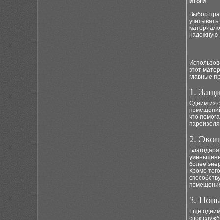
Итоги
Выбор пра
учитывать 
материало
надежную 
Использов
этот мате
главные п
1. Защ
Одним из 
помещений
что помога
пароизоля
2. Эко
Благодаря
уменьшения
более эне
Кроме того
способству
помещения
3. Пов
Еще одним
срок служб