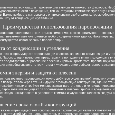
вильного материала для пароизоляции зависит от множества факторов. Нео
уровень влажности в помещении, тип конструкции, климатическую зону и свой
в. Важно выбирать материалы с оптимальными свойствами, которые обеспеч
защиту от конденсации и утепление.
Преимущества использования пароизоляции
ание пароизоляции в строительстве имеет множество преимуществ, которые
риал незаменимым компонентом любого современного здания. Ниже перечис
реимущества использования пароизоляции:
ита от конденсации и утепления
основных преимуществ пароизоляции является защита от конденсации и уте
. Пароизоляция позволяет предотвратить попадание влаги и конденсата вну
ет предотвратить образование плесени и грибка. Кроме того, правильно уст
ция способна снизить потери тепла и улучшить энергоэффективность здания
номия энергии и защита от плесени
 использованию пароизоляции можно добиться существенной экономии энерги
 потерь тепла через стены и другие ограждающие конструкции, здание стан
ргоэффективным и требует меньше затрат на отопление и кондиционирование
, пароизоляция защищает от проникновения плесени, грибка и вредителей, ч
ет созданию здорового внутреннего климата и улучшению качества воздуха в
х.
ышение срока службы конструкций
 важным преимуществом использования пароизоляции является позволяет 
ы конструкций здания. Защищая стены и перекрытия от попадания влаги и ко