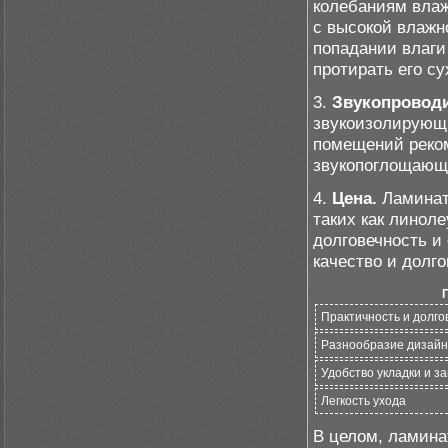
колебаниям влаж
с высокой влажн
попадании влаги
протирать его су
3.
Звукопровод
звукоизолирующ
помещений реком
звукопоглощающ
4.
Цена.
Ламинат
таких как линоле
долговечность и
качество и долго
Практичность и долго
Разнообразие дизай
Удобство укладки и з
Легкость ухода
В целом, ламина