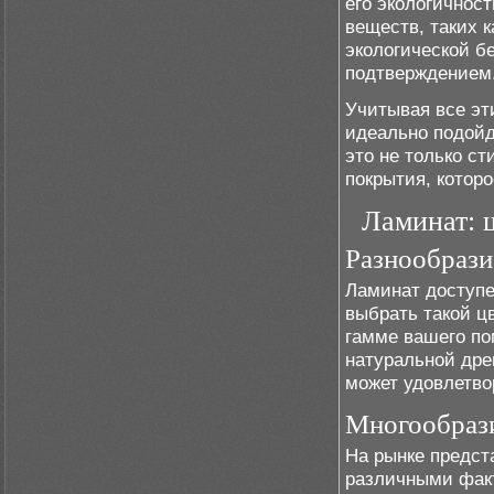
его экологичнос
веществ, таких 
экологической б
подтверждением
Учитывая все эт
идеально подойд
это не только ст
покрытия, котор
Ламинат: 
Разнообрази
Ламинат доступе
выбрать такой ц
гамме вашего по
натуральной дре
может удовлетво
Многообраз
На рынке предст
различными факт