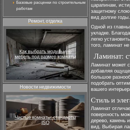
Базовые расценки по строительным
царапинам, исти
работам
защитному слою,
вид долгие годы.
Ремонт, отделка
Одной из главны
укладке. Благод
легко установит
того, ламинат не
Как выбрать модульную
Ламинат: 
мебель под размер комнаты
Ламинат может с
добавляя ощущен
большое разнооб
подобрать оптим
Новости недвижимости
вашего интерьер
Стиль и эле
Ламинат отличае
поверхность мож
Чистые комнаты: стандарты
дерево, камень 
ISO
вид. Выбирая ла