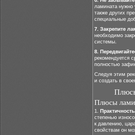
6. Не забывайт
ламината нужно 
также других пр
специальные до
7. Закрепите ла
необходимо закр
системы.
8. Передвигайт
рекомендуется с
полностью зафик
Следуя этим рек
и создать в сво
Плюсы
Плюсы ламин
1.
Практичность
степенью износо
к давлению, цар
свойствам он мо