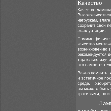
Качество
Качество ламинат
Высококачествен
нагрузкам, влаг
сохранит свой п
эксплуатации.
Помимо физическ
качество монтаж
возникновению з
рекомендуется д
тщательно изучи
это самостоятел
Важно помнить, 
и эстетичное по
среде. Приобрет
вы можете быть 
красивыми, но и
Лами
Но чтобы ламина