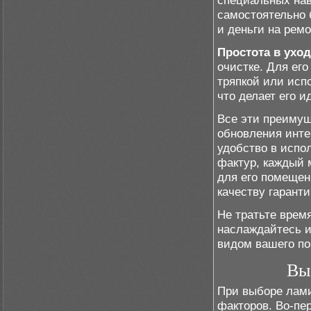
специальных нав
самостоятельно 
и деньги на ремо
Простота в уход
очистке. Для ег
тряпкой или испо
что делает его 
Все эти преиму
обновления интер
удобство в испо
фактур, каждый 
для его помещен
качеству гаранти
Не тратьте врем
наслаждайтесь 
видом вашего п
Вы
При выборе лами
факторов. Во-пе