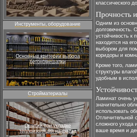
классического д
Прочность и
Одним из основн
Инструменты, оборудование
долговечность. 
устойчивость к 
находится на ег
выбором для пом
коридоры и ком
Основные критерии выбора
бетономешалки
Кроме того, лами
структуры влаго
удобным в испол
Устойчивост
Стройматериалы
Ламинат очень у
значительно обл
использовать об
Отличительной о
сложного ухода 
Ошибки при укладке
ваше время и де
теплоизоляции на фасад