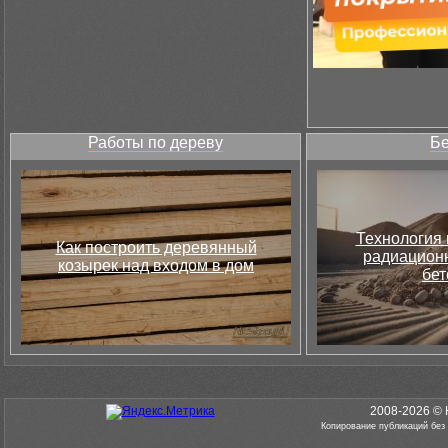
Работы по дереву
Бе
Технология 
Как построить деревянный
радиацион
козырек над входом в дом
бет
2008-2026 © 
Копирование публикаций без