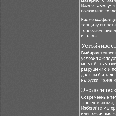
материал справл
Важно также учи
показатели тепл
Кроме коэффицие
толщину и плотн
теплоизоляции 
и тепла.
Устойчивост
Выбирая теплои
условия эксплуа
могут быть уязв
разрушению и по
должны быть дос
нагрузки, такие 
Экологическ
Современные те
эффективными, н
Избегайте мате
или токсичные к