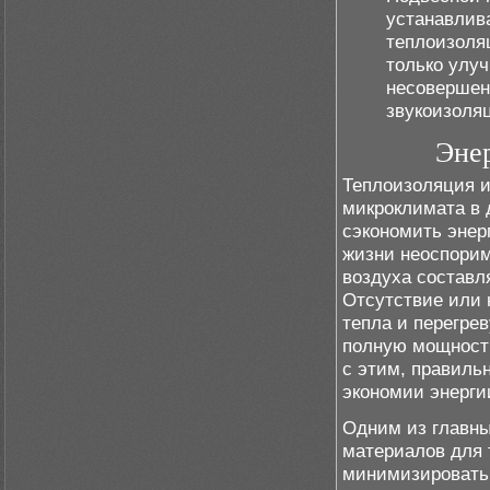
устанавлив
теплоизоля
только улу
несовершен
звукоизоля
Эне
Теплоизоляция и
микроклимата в 
сэкономить энер
жизни неоспорим
воздуха составл
Отсутствие или 
тепла и перегре
полную мощность
с этим, правиль
экономии энерги
Одним из главн
материалов для 
минимизировать 