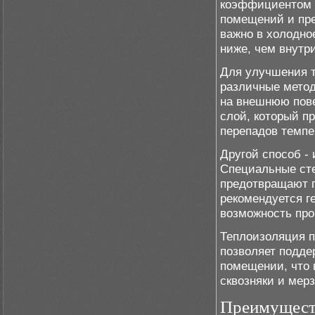
коэффициентом т
помещений и пре
важно в холодно
ниже, чем внутр
Для улучшения т
различные метод
на внешнюю пове
слой, который п
перепадов темпе
Другой способ - 
Специальные ст
предотвращают п
рекомендуется г
возможность про
Теплоизоляция п
позволяет подде
помещении, что 
сквозняки и мер
Преимуществ