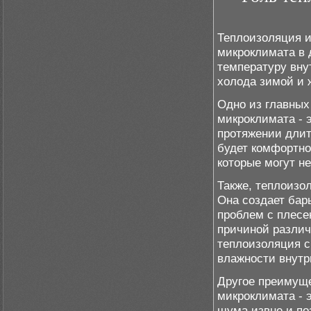
Теплоизоляция и
микроклимата в 
температуру вну
холода зимой и 
Одно из главных
микроклимата - 
протяжении длит
будет комфортно
которые могут не
Также, теплоизо
Она создает бар
проблем с плесе
причиной различ
теплоизоляция с
влажности внутр
Другое преимуще
микроклимата - 
шума извне и по