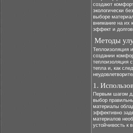
создают комфор
экологически бе
выборе материал
внимание на их 
эффект и долгов
Методы улу
Теплоизоляция и
создании комфор
теплоизоляция с
тепла и, как сле
неудовлетворите
1. Использо
Первым шагом дл
выбор правильн
материалы облад
эффективно зад
материалов необ
устойчивость к 