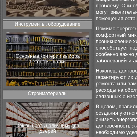
проблему. Они о
могут значитель
помещения остаю
Инструменты, оборудование
Помимо энергосб
комфортный микр
проникновение хо
способствует по
особенно важно 
Основные критерии выбора
заболеваний и а
бетономешалки
Наконец, долгов
гарантируют их 
ремонта или зам
расходы на обсл
Стройматериалы
связанных с изо
В целом, правил
создания уютног
снизить энергоп
долговечность ж
Как выбрать наличники для
дверей
необходимо удел