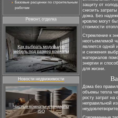
Базовые расценки по строительным
защиту от холод
работам
снизить затраты
дома. Без надеж
Ремонт, отделка
кровлю могут бы
стоимости отопл
Стремление к эн
неотъемлемой ч
является одной 
Как выбрать модульную
мебель под размер комнаты
и снижения выбр
материалов помо
энергии и спосо
для жизни.
Ва
Новости недвижимости
Дома без правил
объемы тепла че
росту затрат на
неправильной из
Чистые комнаты: стандарты
неудовлетворите
ISO
Современные те