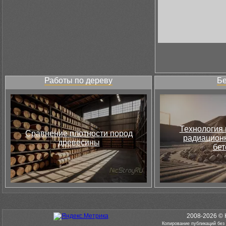
Работы по дереву
Бе
Технология 
Сравнение плотности пород
радиацион
древесины
бет
2008-2026 © 
Копирование публикаций без