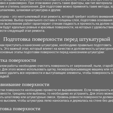
вно и равномерно. При этом важно учесть такие факторы, как тип материала
ние и степень загрязнения. Для подготовки можно применять такие методы, к
 шпаклевка, шлаковая штукатурка и другие.
атурка – это неотъемлемый этап ремонта, который требует особого внимания
нализма. Выбор правильного состава и толщины слоя, подготовка основания
ое выполнение работ гарантируют стенам гладкость и прочность на долгие г
м будут идеально ровные и красивые поверхности, на которых с удовольств
вести следующий этап ремонта.
Подготовка поверхности перед штукатуркой
как приступить к нанесению штукатурки, необходимо правильно подготовить
ь. Это важный этап, который влияет на качество и долговечность штукатурног
основные этапы подготовки поверхности перед нанесением штукатурки:
стка поверхности
лом работы необходимо очистить поверхность от загрязнений, пыли, старой 
и. Для этого можно использовать щетку, пескоразбрасывающую машину или с
Важно удалить все неровности и выступающие элементы, чтобы поверхность 
ладкой.
авнивание поверхности
стки поверхности необходимо провести ее выравнивание. Если поверхность 
вности, трещины или выбоины, то необходимо их устранить. Для этого можн
ать шпатлевку или штукатурные смеси. Уровень ровности поверхности долже
о высоким, чтобы штукатурка легко наносилась и держалась на стене без д
нтовка поверхности