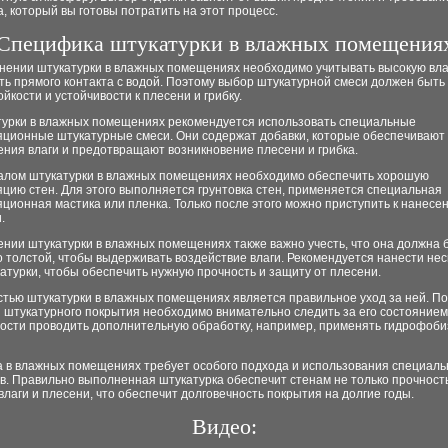
, который вы готовы потратить на этот процесс.
Специфика штукатурки в влажных помещения
нении штукатурки в влажных помещениях необходимо учитывать высокую вла
ь прямого контакта с водой. Поэтому выбор штукатурной смеси должен быть
ойкости и устойчивости к плесени и грибку.
турки в влажных помещениях рекомендуется использовать специальные
яционные штукатурные смеси. Они содержат добавки, которые обеспечивают
ния влаги и предотвращают возникновение плесени и грибка.
алом штукатурки в влажных помещениях необходимо обеспечить хорошую
цию стен. Для этого выполняется грунтовка стен, применяется специальная
ционная мастика или пленка. Только после этого можно приступить к нанесе
.
нии штукатурки в влажных помещениях также важно учесть, что она должна 
 толстой, чтобы выдерживать воздействие влаги. Рекомендуется нанести нес
атурки, чтобы обеспечить нужную прочность и защиту от плесени.
стью штукатурки в влажных помещениях является правильное уход за ней. П
 штукатурного покрытия необходимо внимательно следить за его состоянием
ости проводить дополнительную обработку, например, применять гидрофоб
а в влажных помещениях требует особого подхода и использования специал
. Правильно выполненная штукатурка обеспечит стенам не только прочность
влаги и плесени, что обеспечит долговечность покрытия на долгие годы.
Видео: