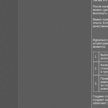
так как эт
После нане
можно сде
высохнуть
Важно пом
опыта. Есл
качественн
Идеально 
штукатурк
моменты:
Выбо
1.
испо
Каче
2.
стены
и тре
Прав
равн
3.
за т
ровн
Гладкие ст
создают ид
облегчает 