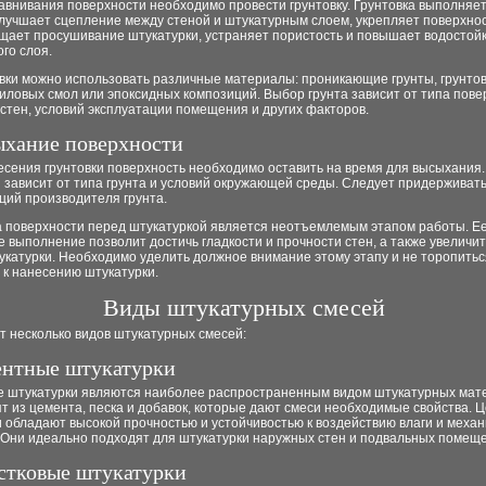
внивания поверхности необходимо провести грунтовку. Грунтовка выполняет
лучшает сцепление между стеной и штукатурным слоем, укрепляет поверхнос
щает просушивание штукатурки, устраняет пористость и повышает водостой
го слоя.
вки можно использовать различные материалы: проникающие грунты, грунтов
иловых смол или эпоксидных композиций. Выбор грунта зависит от типа пове
стен, условий эксплуатации помещения и других факторов.
ыхание поверхности
есения грунтовки поверхность необходимо оставить на время для высыхания
 зависит от типа грунта и условий окружающей среды. Следует придерживат
ций производителя грунта.
а поверхности перед штукатуркой является неотъемлемым этапом работы. Е
 выполнение позволит достичь гладкости и прочности стен, а также увеличит
катурки. Необходимо уделить должное внимание этому этапу и не торопитьс
 к нанесению штукатурки.
Виды штукатурных смесей
т несколько видов штукатурных смесей:
ентные штукатурки
 штукатурки являются наиболее распространенным видом штукатурных мат
т из цемента, песка и добавок, которые дают смеси необходимые свойства.
 обладают высокой прочностью и устойчивостью к воздействию влаги и меха
. Они идеально подходят для штукатурки наружных стен и подвальных помещ
естковые штукатурки