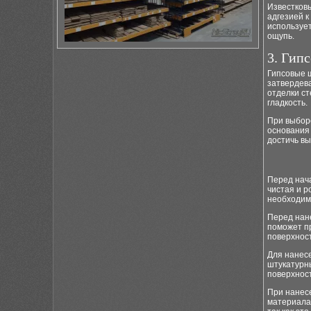
Известков
адгезией 
использует
ощупь.
3. Гип
Гипсовые ш
затвердев
отделки ст
гладкость.
При выбор
основания 
достичь вы
Перед нач
чистая и р
необходимо
Перед нане
поможет п
поверхнос
Для нанес
штукатурн
поверхност
При нанесе
материала.