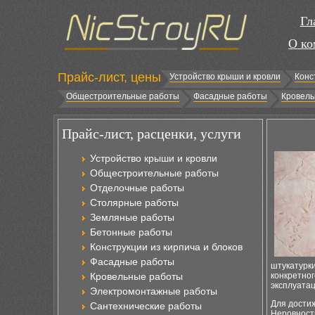
Гл
О ко
Прайс-лист, цены
Устройство крыши и кровли
Конс
Общестроительные работы
Фасадные работы
Кровель
Прайс-лист, расценки, услуги
Устройство крыши и кровли
Общестроительные работы
Отделочные работы
Столярные работы
Земляные работы
Бетонные работы
Конструкции из кирпича и блоков
Фасадные работы
штукатурки
Кровельные работы
конкретног
эксплуатац
Электромонтажные работы
Для достиж
Сантехнические работы
Неровност