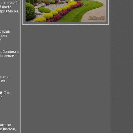
т отличной
й часто
 приятен на
ыстрым
 для
и
собенности
 позволит
то она
 их
й. Это
 с
аковке
е нельзя,