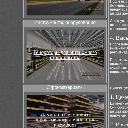
После выра
функций: у
предотвра
штукатурно
Для грунто
Инструменты, оборудование
основе акр
состояния 
4. Выс
После нан
высыхания
Генераторы для автономного
рекоменда
строительства
Подготовк
правильное
службы шту
переходом
Стройматериалы
Существуе
1. Цем
Цементные
Они состоя
штукатурки
Ламинат в сочетании с
нагрузкам
ковровыми покрытиями: стиль
2. Изв
и комфорт