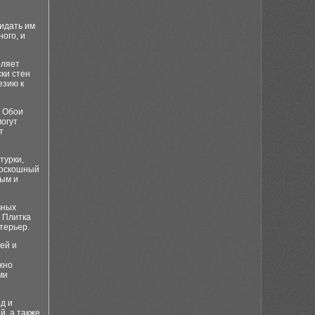
идать им
ого, и
оляет
ки стен
езию к
. Обои
могут
т
турки,
роскошный
ным и
вных
. Плитка
терьер.
ей и
жно
ми
д и
й, а также