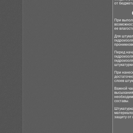
от бюджета
При выпол
возможност
ее влагост
Для штука
гидроизол
проникнове
Перед нач
гидроизоля
гидроизоля
штукатурки
При нанесе
достаточно
слоев штук
Важной ча
высыхания
необходим
составы.
Штукатурк
материалов
защиту от 