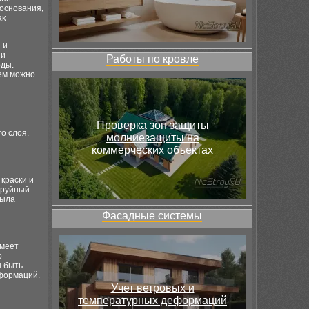
 основания,
ак
 и
 и
Работы по кровле
оды.
ием можно
Проверка зон защиты
о слоя.
молниезащиты на
коммерческих объектах
краски и
труйный
была
Фасадные системы
имеет
о
н быть
еформаций.
Учет ветровых и
температурных деформаций