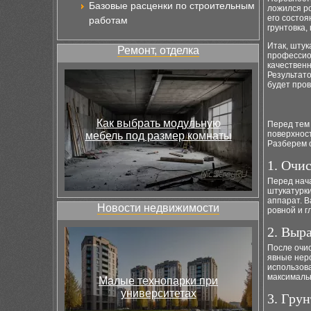
Базовые расценки по строительным
ложился ро
его состоя
работам
грунтовка,
Итак, штук
Ремонт, отделка
профессио
качественн
Результато
будет про
Как выбрать модульную
Перед тем 
поверхност
мебель под размер комнаты
Разберем 
1. Очи
Перед нача
штукатурк
аппарат. 
Новости недвижимости
ровной и г
2. Выр
После очи
явные неро
использов
максимальн
Малые технопарки при
университетах
3. Гру