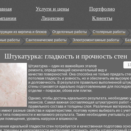
авная
Услуги и цены
Портфолио
мпании
Лицензии
Клиенты
трукции из кирпича и блоков
Отделочные работы
Столярные работы
ные работы
Сантехнические работы
Электромонтажные работы
Баз
Штукатурка: гладкость и прочность стен
1
Штукатурка – один из важнейших этапов
ремонта, определяющий окончательный вид и
качество поверхностей. Она способна не только придать сте
потолкам гладкость и ровность, но и обеспечить им высокую
и долговечность. В результате правильно выполненной штук
стены становятся идеально подготовленными для последу
отделки – покраски, обоев или плитки.
Однако, чтобы достичь идеального результата, необходимо 
нюансов. Самая важная составляющая штукатурного работ 
правильного состава и толщины слоя. Различные материал
 имеют разные свойства и характеристики, поэтому нужно выбирать их с уче
о типа поверхности и желаемого результата. Также необходимо учитывать ус
ии помещения, уровень нагрузок и влажности.
ения идеальной гладкости стен потребуется и качественная подготовка осно
и, трещины и шероховатости необходимо устранить, чтобы штукатурочный с