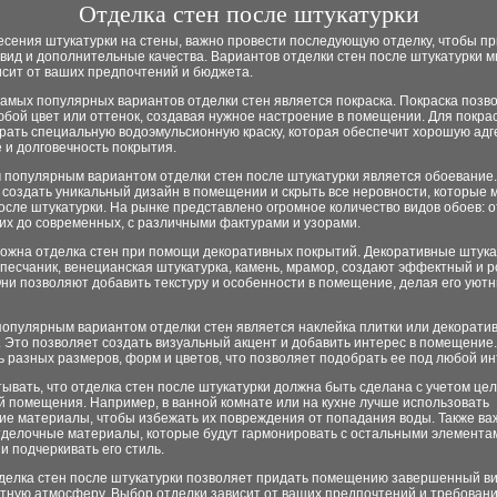
Отделка стен после штукатурки
есения штукатурки на стены, важно провести последующую отделку, чтобы пр
ид и дополнительные качества. Вариантов отделки стен после штукатурки мн
исит от ваших предпочтений и бюджета.
амых популярных вариантов отделки стен является покраска. Покраска позв
бой цвет или оттенок, создавая нужное настроение в помещении. Для покрас
рать специальную водоэмульсионную краску, которая обеспечит хорошую адг
 и долговечность покрытия.
 популярным вариантом отделки стен после штукатурки является обоевание
создать уникальный дизайн в помещении и скрыть все неровности, которые 
осле штукатурки. На рынке представлено огромное количество видов обоев: о
их до современных, с различными фактурами и узорами.
можна отделка стен при помощи декоративных покрытий. Декоративные штука
песчаник, венецианская штукатурка, камень, мрамор, создают эффектный и 
Они позволяют добавить текстуру и особенности в помещение, делая его уют
популярным вариантом отделки стен является наклейка плитки или декорати
 Это позволяет создать визуальный акцент и добавить интерес в помещение
 разных размеров, форм и цветов, что позволяет подобрать ее под любой ин
ывать, что отделка стен после штукатурки должна быть сделана с учетом цел
 помещения. Например, в ванной комнате или на кухне лучше использовать
ие материалы, чтобы избежать их повреждения от попадания воды. Также ва
тделочные материалы, которые будут гармонировать с остальными элемента
и подчеркивать его стиль.
тделка стен после штукатурки позволяет придать помещению завершенный ви
тную атмосферу. Выбор отделки зависит от ваших предпочтений и требовани