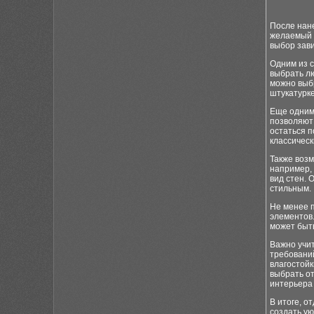
После нан
желаемый в
выбор зав
Одним из с
выбрать лю
можно выб
штукатурке
Еще одним
позволяют 
остаться п
классическ
Также воз
например, 
вид стен. 
стильным.
Не менее 
элементов.
может быть
Важно учит
требований
влагостойк
выбрать о
интерьера 
В итоге, о
создать ую