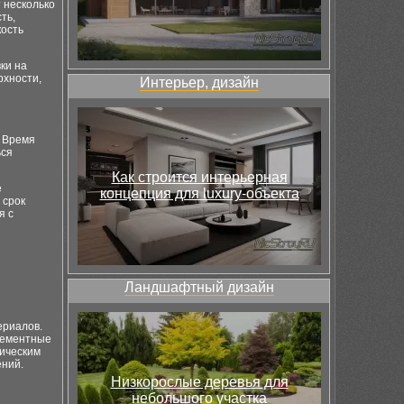
 несколько
ть,
кость
ки на
рхности,
Интерьер, дизайн
. Время
ься
Как строится интерьерная
е
концепция для luxury-объекта
 срок
я с
Ландшафтный дизайн
ериалов.
 Цементные
ническим
ений.
Низкорослые деревья для
небольшого участка