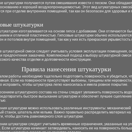
ые штукатурки получаются путем смешивания извести с песком. Они обладаю
к основанию и хорошей воздухопроницаемостью. Этот вид штукатурных смесе
ся при отделке внутренних помещений, так как он безопасен для здоровья и
совые штукатурки
тукатурки изготавливаются на основе гипса с добавками. Они отличаются б
анием и отличной пластичностью. Гипсовые штукатурки обычно используются
ен и потолков внутри помещений, так как у них есть прекрасная укрывистость 
е штукатурной смеси следует учитывать условия эксплуатации помещения, о
и предпочтения заказчика. Комплексный подход к выбору штукатурной смеси
сокого качества отделки и долговечности конструкции.
Правила нанесения штукатурки
алом работы необходимо тщательно подготовить поверхность и убедиться, ч
овная. Если на поверхности присутствуют выбоины, трещины или неровности,
 исправить, чтобы штукатурка легко наносилась и имела ровное покрытие.
сением штукатурного состава на стены следует увлажнить поверхность водо
редотвратить быстрое высыхание штукатурки и обеспечит лучшее сцепление
тью.
ения штукатурки можно использовать различные инструменты: механический
ый станок, шпатель или кельма. Важно правильно распределить материал на
и, чтобы достичь равномерного слоя штукатурки.
нии штукатурки следует учитывать временные ограничения, указанные на уп
 Если штукатурка начинает затвердевать, наносить ее на поверхность больш