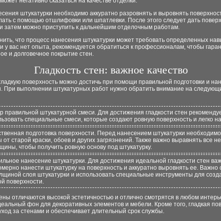
о может негативно сказаться на качестве отделки.
сения штукатурки необходимо аккуратно разровнять и выровнять поверхност
лать с помощью отшлифовки или шпатлевки. После этого следует дать повер
 и затем можно приступить к дальнейшим отделочным работам.
нить, что процесс нанесения штукатурки может требовать определенных нав
и у вас нет опыта, рекомендуется обратиться к профессионалам, чтобы гара
ое и долговечное покрытие стен.
Гладкость стен: важное качество
гладкую поверхность можно достичь при помощи правильной подготовки и на
и. При выполнении штукатурных работ нужно обратить внимание на следующ
р правильной штукатурной смеси. Для достижения гладкости стен рекоменду
льзовать специальные смеси, которые создают ровную поверхность и легко н
ственная подготовка поверхности. Перед нанесением штукатурки необходимо
 от старой краски, обоев и других загрязнений. Также важно выравнять все н
щины, чтобы получить ровную основу под штукатурку.
ильное нанесение штукатурки. Для достижения идеальной гладкости стен ва
омерно нанести штукатурку на поверхность и аккуратно выровнять ее. Важно 
олщиной слоя штукатурки и использовать специальные инструменты для созд
ой поверхности.
ены отличаются высокой эстетичностью и отлично смотрятся в любом интерь
еальный фон для декоративных элементов и мебели. Кроме того, гладкая по
уход за стенами и обеспечивает длительный срок службы.