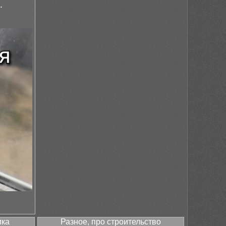
.
ика
Разное, про строительство