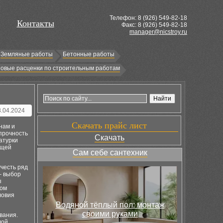
Телефон: 8 (
926
) 549-82-18
Контакты
Факс: 8 (926) 549-82-18
manager@nicstroy.ru
Земляные работы
Бетонные работы
овые расценки по строительным работам
3.04.2024
Скачать прайс лист
нам и
 прочность
Скачать
атурки
ющей
Сам себе сантехник
учесть ряд
– выбор
ы
том
ловия
Водяной тёплый пол: монтаж
своими руками
вания.
лой