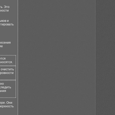
ь. Это
хности
ыков и
нтировать
несения
ие
ется
аносятся.
 очистить
еровности
жно
следить
ания
ере. Они
верхность