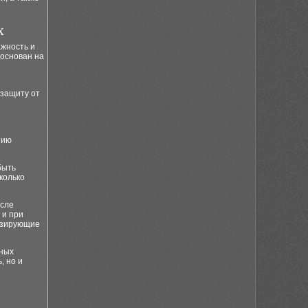
х
жность и
 основан на
 защиту от
нию
быть
колько
осле
 и при
изирующие
ьных
, но и