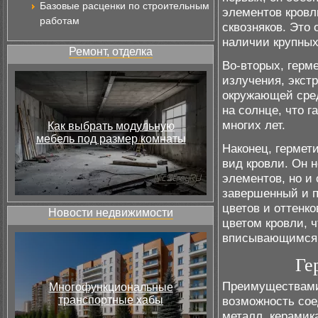
Базовые расценки по строительным
элементов кровл
работам
сквозняков. Это
наличии крупных
Ремонт, отделка
Во-вторых, герм
излучения, экст
окружающей сред
на солнце, что г
многих лет.
Как выбрать модульную
мебель под размер комнаты
Наконец, гермет
вид кровли. Он 
элементов, но и
завершенный и 
цветов и оттенко
Новости недвижимости
цветом кровли, 
вписывающимся 
Ге
Преимуществами 
Многофункциональные
транспортные хабы
возможность сое
металл, керамика