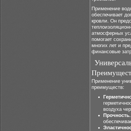
Применение водо
обеспечивает до
кровли. Он пред
теплоизоляционн
атмосферных усл
помогает сохран
многих лет и пр
финансовые зат
Универсал
Преимуществ
Применение унив
преимуществ:
Герметично
герметичнос
воздуха че
Прочность.
обеспечивае
Эластичнос