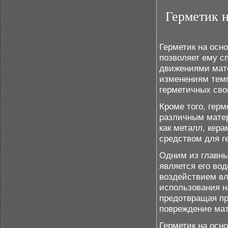
Герметик н
Герметик на осн
позволяет ему с
движениями мате
изменениям темп
герметичных сво
Кроме того, гер
различным матер
как металл, кера
средством для г
Одним из главны
является его вод
воздействием вл
использования н
предотвращая пр
повреждение мат
Герметик на осн