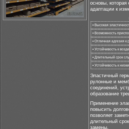
основы, которая 
адаптации к изм
• Высокая эластичнос
• Возможность присп
• Отличная адгезия к
• Устойчивость к воз
• Длительный срок сл
• Устойчивость к низ
Эластичный герме
рулонные и мемб
соединений, уст
образование тре
Применение элас
повысить долгов
позволяет замет
длительный срок
замены.