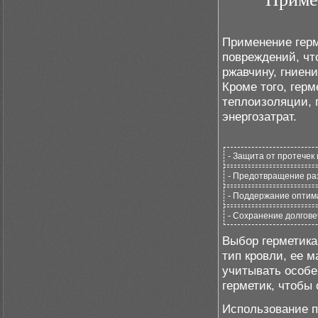
Применение герм
повреждений, чт
ржавчину, гниен
Кроме того, гер
теплоизоляции, 
энергозатрат.
- Защита от протечек
- Предотвращение ра
- Поддержание оптим
- Сохранение долгове
Выбор герметика
тип кровли, ее 
учитывать особе
герметик, чтобы
Использование п