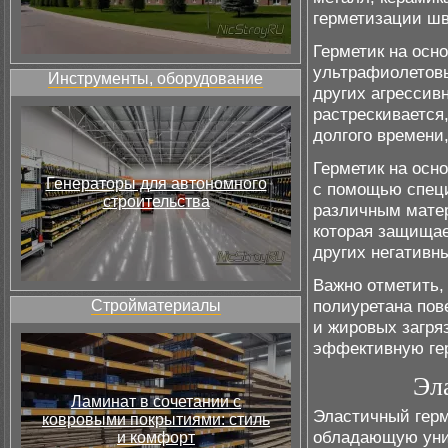
герметизации шв
Герметик на осн
ультрафиолетовы
Инструменты, оборудование
других агрессив
растрескивается,
долгого времени
Герметик на осн
Генераторы для автономного
с помощью специ
строительства
различным матер
которая защищае
других негативн
Важно отметить,
полиуретана пов
Стройматериалы
и жировых загря
эффективную гер
Эл
Ламинат в сочетании с
Эластичный герм
ковровыми покрытиями: стиль
обладающую уни
и комфорт