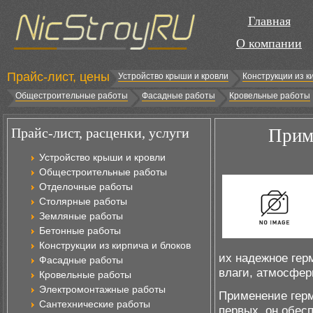
Главная
О компании
Прайс-лист, цены
Устройство крыши и кровли
Конструкции из к
Общестроительные работы
Фасадные работы
Кровельные работы
Прайс-лист, расценки, услуги
Прим
Устройство крыши и кровли
Общестроительные работы
Отделочные работы
Столярные работы
Земляные работы
Бетонные работы
Конструкции из кирпича и блоков
их надежное гер
Фасадные работы
влаги, атмосфер
Кровельные работы
Электромонтажные работы
Применение герм
Сантехнические работы
первых, он обес