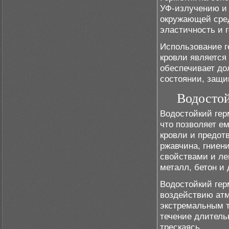
УФ-излучению и 
окружающей сред
эластичность и 
Использование г
кровли являетс
обеспечивает до
состоянии, защи
Водостой
Водостойкий гер
что позволяет е
кровли и предот
ржавчина, гниен
свойствами и ле
металл, бетон и 
Водостойкий гер
воздействию ат
экстремальным т
течение длитель
трескаясь.