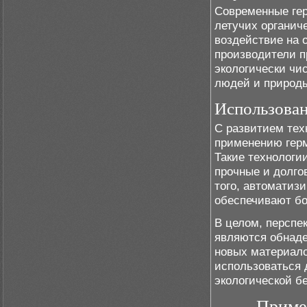
Современные гер
летучих органич
воздействие на 
производители п
экологически чи
людей и природ
Использован
С развитием тех
применению герм
Такие технологи
прочные и долг
того, автоматиз
обеспечивают бо
В целом, перспе
являются обнад
новых материало
использоваться 
экологической б
Приме