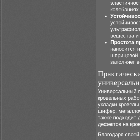
эластичност
колебаниях
Устойчивос
устойчивос
ультрафиол
вещества и
Простота п
наносится 
шприцевой 
заполняет в
Практически
универсальн
Универсальный г
кровельных рабо
укладки кровель
шифер, металлоч
также подходит 
дефектов на кро
Благодаря своей