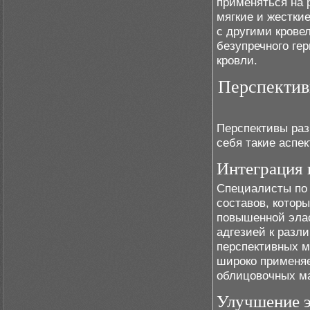
применяться на 
мягкие и жестки
с другими крове
безупречного ге
кровли.
Перспектив
Перспективы раз
себя такие аспек
Интеграция 
Специалисты по 
составов, котор
повышенной элас
адгезией к разл
перспективных м
широко применяе
облицовочных ма
Улучшение э