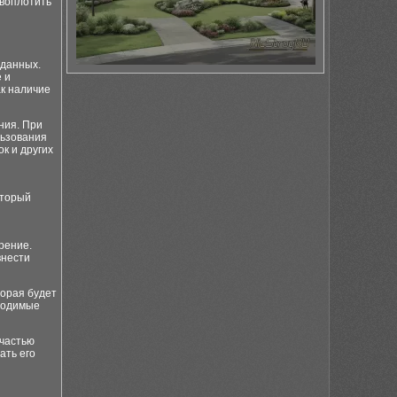
 воплотить
 данных.
 и
ак наличие
ния. При
льзования
к и других
оторый
рение.
внести
торая будет
бходимые
 частью
ать его