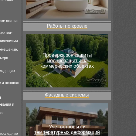
кже анализ
Работы по кровле
ие как:
аничениями
помещение,
Проверка зон защиты
рьера
молниезащиты на
коммерческих объектах
дходящие
 и основах
Фасадные системы
а
ования и
ное
Учет ветровых и
температурных деформаций
 последние