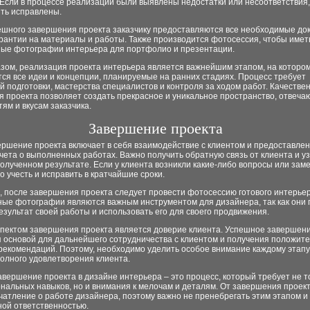
 Если в процессе реализации были выявлены недостатки или несоответствия,
ть исправлены.
ешного завершения проекта заказчику предоставляются все необходимые до
рантии на материалы и работы. Также производится фотосессия, чтобы имет
ные фотографии интерьера для портфолио и презентации.
азом, реализация проекта интерьера является важнейшим этапом, на которо
ся все идеи и концепции, планируемые на ранних стадиях. Процесс требует
 подготовки, мастерства специалистов и контроля за ходом работ. Качестве
я проекта позволяет создать прекрасное и уникальное пространство, отвеч
ям и вкусам заказчика.
Завершение проекта
ершение проекта включает в себя взаимодействие с клиентом и предоставле
чета о выполненных работах. Важно получить обратную связь от клиента и уз
олученном результате. Если у клиента возникли какие-либо вопросы или заме
 учесть и исправить в кратчайшие сроки.
, после завершения проекта следует провести фотосессию готового интерьер
ные фотографии являются важным инструментом для дизайнера, так как они
езультат своей работы и использовать его для своего продвижения.
пектом завершения проекта является доверие клиента. Успешное завершени
я основой для дальнейшего сотрудничества с клиентом и получения положит
рекомендаций. Поэтому, необходимо уделить особое внимание каждому этапу
олного удовлетворения клиента.
авершение проекта в дизайне интерьера – это процесс, который требует не т
альных навыков, но и внимания к мелочам и деталям. От завершения проект
атление о работе дизайнера, поэтому важно не пренебрегать этим этапом и
ной ответственностью.