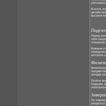
учитывала 
В итоге, 
дизайн-про
высокое ка
Подгот
Перед нач
себя закуп
специалист
Важным эт
определен
контроль 
Физиче
Физическая
предметов
укладку на
Особое вн
подушки, к
электропр
Заверш
По заверше
убедиться,