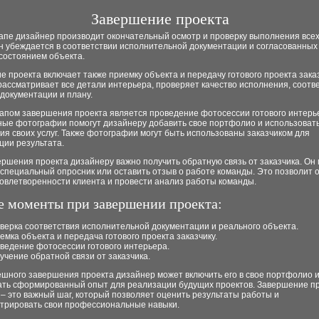
Завершение проекта
апе дизайнер производит окончательный осмотр и проверку выполнения всех
н убеждается в соответствии исполнительной документации и согласованных
состоянием объекта.
 проекта включает также приемку объекта и передачу готового проекта заказ
ассматривает все детали интерьера, проверяет качество исполнения, соотв
документации и плану.
апом завершения проекта является проведение фотосессии готового интерь
ные фотографии помогут дизайнеру добавить свое портфолио и использовать
я своих услуг. Также фотографии могут быть использованы заказчиком для
ции результата.
ршения проекта дизайнеру важно получить обратную связь от заказчика. Он
специальный опросник или оставить отзыв о работе команды. Это позволит 
довлетворенности клиента и провести анализ работы команды.
 моменты при завершении проекта:
верка соответствия исполнительной документации и реального объекта.
емка объекта и передача готового проекта заказчику.
ведение фотосессии готового интерьера.
учение обратной связи от заказчика.
ешного завершения проекта дизайнер может включить его в свое портфолио 
ать сформированный опыт для реализации будущих проектов. Завершение п
– это важный шаг, который позволяет оценить результаты работы и
трировать свои профессиональные навыки.