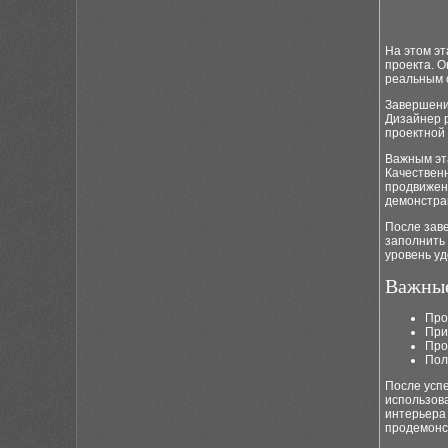
На этом эт
проекта. О
реальным 
Завершение
Дизайнер р
проектной 
Важным эт
Качествен
продвижени
демонстра
После заве
заполнить 
уровень у
Важные
Про
При
Про
Пол
После усп
использов
интерьера 
продемонс