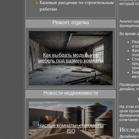
Базовые расценки по строительным
который по
работам
Анализ иде
Ремонт, отделка
функциона
Во время а
Раз
и о
Фун
Как выбрать модульную
что
Сти
мебель под размер комнаты
пре
про
Бюд
мат
Проведени
дизайна, ч
Новости недвижимости
На этом э
цели прое
функционал
сочетание
Чистые комнаты: стандарты
Исслед
ISO
Дизайнер 