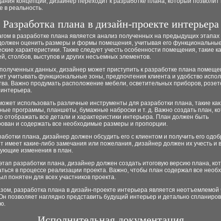
ания концепции, дизайнер переходит к разработке плана, который позволит
 в реальность.
Разработка плана в дизайн-проекте интерьера
гом в разработке плана является анализ полученных на предыдущих этапах
должен оценить размеры и формы помещения, учитывая его функциональные
ские характеристики. Также следует учесть особенности помещения, такие к
ей, столбов, выступов и других несъемных элементов.
 полученных данных, дизайнер может приступить к разработке плана помеще
ует учитывать функциональные зоны, предпочтения клиента и удобство испо
ва. Важно продумать расположение мебели, осветительных приборов, розето
 интерьера.
ожет использовать различные инструменты для разработки плана, такие как
ые программы, планшеты, бумажные наброски и т. д. Важно создать план, к
о отображать все детали и характеристики интерьера. План должен быть
ован и содержать все необходимые размеры и пропорции.
аботки плана, дизайнер должен обсудить его с клиентом и получить его одоб
т имеет какие-либо замечания или пожелания, дизайнер должен их учесть и 
вующие изменения в план.
тап разработки плана, дизайнер должен создать итоговую версию плана, ко
аться в процессе реализации проекта. Важно, чтобы план содержал все нео
ыл понятен для всех участников проекта.
азом, разработка плана в дизайн-проекте интерьера является неотъемлемой
Он позволяет наглядно представить будущий интерьер и детально спланиров
ю.
Исполнительная документация