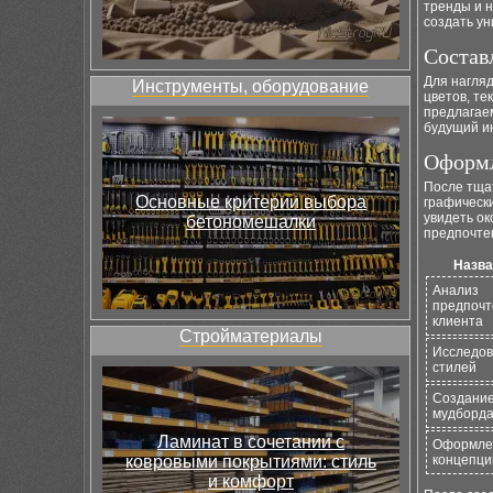
тренды и н
создать у
Состав
Для нагля
Инструменты, оборудование
цветов, те
предлагаем
будущий ин
Оформл
После тща
Основные критерии выбора
графическ
увидеть ок
бетономешалки
предпочте
Назва
Анализ
предпочт
клиента
Стройматериалы
Исследо
стилей
Создани
мудборд
Ламинат в сочетании с
Оформле
ковровыми покрытиями: стиль
концепци
и комфорт