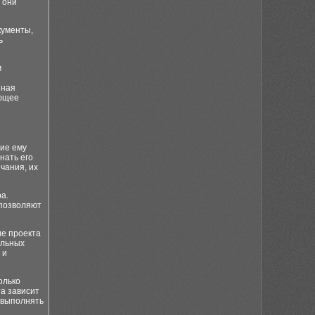
 они
кументы,
ь
м
нная
ающее
ние ему
нать его
чания, их
а.
 позволяют
е проекта
ельных
 и
олько
а зависит
 выполнять