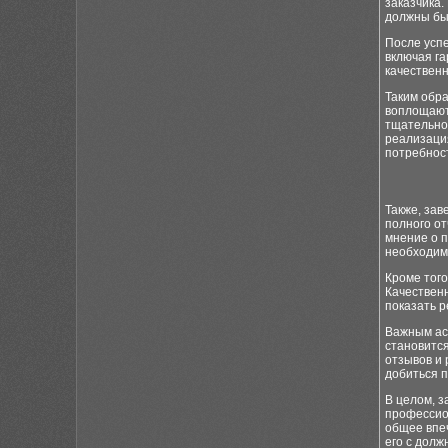
заказчика.
должны бы
После усп
включая га
качествен
Таким обр
воплощают
тщательной
реализаци
потребност
Также, зав
полного от
мнение о п
необходимо
Кроме того
Качествен
показать р
Важным ас
становитс
отзывов и 
добиться п
В целом, з
профессион
общее впеч
его с долж