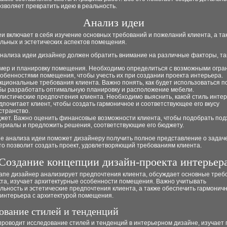
зволяет превратить идею в реальность.
Анализ идеи
и включает в себя изучение основных требований и пожеланий клиента, а та
льных и эстетических аспектов помещения.
нализа идеи дизайнер должен обратить внимание на различные факторы, так
мер и планировку помещения. Необходимо определиться с возможными огр
собенностями помещения, чтобы учесть их при создании проекта интерьера.
кциональные требования клиента. Важно понять, как будет использоваться 
бы разработать оптимальную планировку и расположение мебели.
листические предпочтения клиента. Необходимо выяснить, какой стиль инте
дпочитает клиент, чтобы создать гармоничное и соответствующее его вкусу
странство.
жет. Важно оценить финансовые возможности клиента, чтобы подобрать по
ериалы и предложить решения, соответствующие его бюджету.
е анализа идеи поможет дизайнеру получить полное представление о задаче
то позволит создать проект, удовлетворяющий требованиям клиента.
Создание концепции дизайн-проекта интерьер
тапе дизайнер анализирует предпочтения клиента, обсуждает основные треб
кта, изучает архитектурные особенности помещения. Важно учитывать
ьность и эстетические предпочтения клиента, а также обеспечить гармонич
 интерьера с архитектурой помещения.
ование стилей и тенденций
проводит исследование стилей и тенденций в интерьерном дизайне, изучает