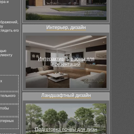
ера и
ображений,
ру
Интерьер, дизайн
глядеть его
ощью
клиенту
Интерактивные зоны для
презентаций
ых
Ландшафтный дизайн
ительного
чтобы
ьютерных
Подготовка почвы для лиан