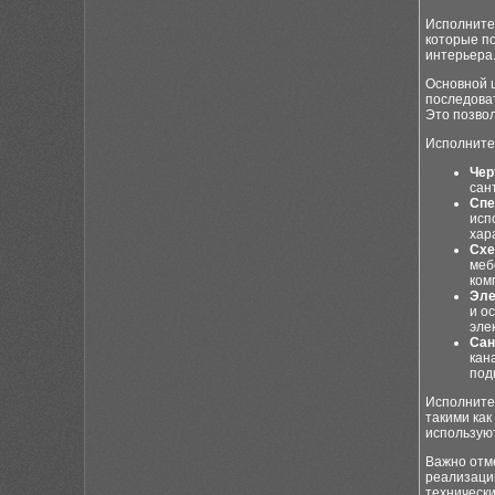
Исполните
которые п
интерьера
Основной 
последова
Это позво
Исполните
Чер
сан
Спе
исп
хар
Схе
меб
ком
Эле
и о
эле
Сан
кан
под
Исполните
такими как
используют
Важно отм
реализации
технически