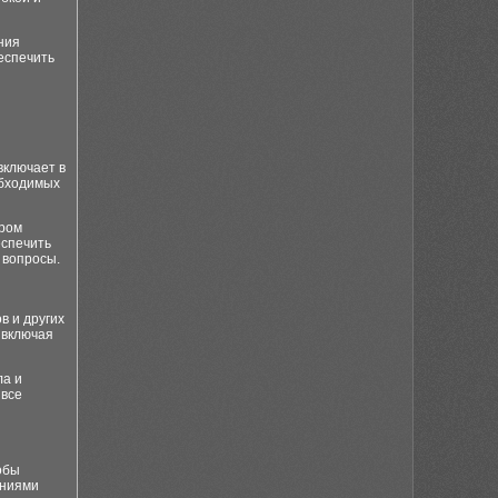
ния
еспечить
включает в
обходимых
ором
еспечить
 вопросы.
в и других
 включая
ла и
 все
обы
аниями