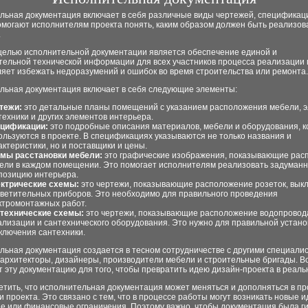
льная документация включает в себя различные виды чертежей, спецификаци
омогают исполнителям проекта понять, каким образом должен быть реализов
.
целью исполнительной документации является обеспечение единой и
тельной технической информации для всех участников процесса реализации 
ляет избежать недоразумений и ошибок во время строительства или ремонта.
льная документация включает в себя следующие элементы:
тежи:
это детальные планы помещений с указанием расположения мебели, э
техники и других элементов интерьера.
цификации:
это подробные описания материалов, мебели и оборудования, 
ользуются в проекте. В спецификациях указываются не только названия и
актеристики, но и поставщики и цены.
мы расстановки мебели:
это графические изображения, показывающие рас
ели в каждом помещении. Это помогает исполнителям реализовать задуман
позицию интерьера.
ктрические схемы:
это чертежи, показывающие расположение розеток, вык
светительных приборов. Это необходимо для правильного проведения
ктромонтажных работ.
технические схемы:
это чертежи, показывающие расположение водопровод
ализации и сантехнического оборудования. Это нужно для правильной устано
ключения сантехники.
льная документация создается в тесном сотрудничестве с другими специали
 архитекторы, дизайнеры, производители мебели и строительные бригады. В
 эту документацию для того, чтобы превратить идею дизайн-проекта в реаль
етить, что исполнительная документация может меняться и дополняться в п
 проекта. Это связано с тем, что в процессе работы могут возникать новые и
е или финансовые ограничения. Поэтому важно, чтобы документация была ги