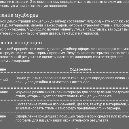
овинки в отрасли. Это помогает ему определиться с основным стилем интерь
никальную и привлекательную концепцию.
ление мудборда
дной демонстрации концепции дизайнер составляет мудборд – это коллаж из
кстур, материалов, мебели и аксессуаров, которые отражают стиль и атмосфе
ого интерьера. Мудборд позволяет клиенту лучше представить, как будет вы
терьер и оценить сочетание цветов, текстур и материалов.
ение концепции
тельной проработки и исследования дизайнер оформляет концепцию с пом
их средств или компьютерных программ. Визуализация интерьера позволяет 
ончательный результат и оценить, насколько концепция соответствует его
ниям и ожиданиям.
ние
Содержание
Важно узнать требования и цели клиента для определения основн
ений
принципов дизайна и атмосферы интерьера.
вание
Изучение различных стилей интерьера для определения предпочт
стиля, который будет соответствовать концепции проекта.
е
Составление коллажа изображений, цветов, текстур и материалов, 
а
визуализировать стиль и атмосферу предлагаемого интерьера.
ние
Оформление концепции с помощью графических средств или комп
и
программ для визуализации окончательного результата.