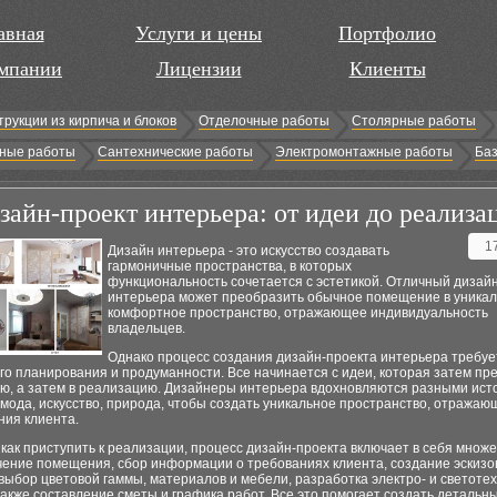
авная
Услуги и цены
Портфолио
мпании
Лицензии
Клиенты
трукции из кирпича и блоков
Отделочные работы
Столярные работы
ные работы
Сантехнические работы
Электромонтажные работы
Баз
зайн-проект интерьера: от идеи до реализа
1
Дизайн интерьера - это искусство создавать
гармоничные пространства, в которых
функциональность сочетается с эстетикой. Отличный дизай
интерьера может преобразить обычное помещение в уникал
комфортное пространство, отражающее индивидуальность
владельцев.
Однако процесс создания дизайн-проекта интерьера требуе
го планирования и продуманности. Все начинается с идеи, которая затем п
ию, а затем в реализацию. Дизайнеры интерьера вдохновляются разными ист
 мода, искусство, природа, чтобы создать уникальное пространство, отражаю
ния клиента.
как приступить к реализации, процесс дизайн-проекта включает в себя множ
чение помещения, сбор информации о требованиях клиента, создание эскизо
выбор цветовой гаммы, материалов и мебели, разработка электро- и светоте
также составление сметы и графика работ. Все это помогает создать детальн