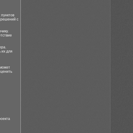
 пунктов
 решений с
чику.
етствие
ера.
 их для
 может
оценить
и
роекта