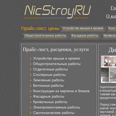
Гл
О ко
Прайс-лист, цены
Устройство крыши и кровли
Конс
Общестроительные работы
Фасадные работы
Кровель
Прайс-лист, расценки, услуги
Ди
Устройство крыши и кровли
Общестроительные работы
Отделочные работы
Столярные работы
Земляные работы
Бетонные работы
тщательно
Конструкции из кирпича и блоков
в концепц
такими как
Фасадные работы
предпочте
Кровельные работы
Перед тем 
Электромонтажные работы
шагов: изу
чертежей, 
Сантехнические работы
планов, а 