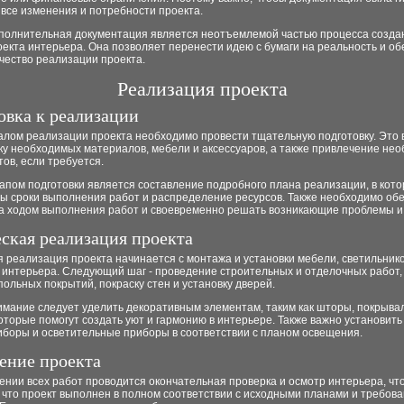
все изменения и потребности проекта.
исполнительная документация является неотъемлемой частью процесса созда
екта интерьера. Она позволяет перенести идею с бумаги на реальность и об
чество реализации проекта.
Реализация проекта
овка к реализации
алом реализации проекта необходимо провести тщательную подготовку. Это 
ку необходимых материалов, мебели и аксессуаров, а также привлечение не
ов, если требуется.
апом подготовки является составление подробного плана реализации, в кот
ы сроки выполнения работ и распределение ресурсов. Также необходимо об
за ходом выполнения работ и своевременно решать возникающие проблемы и
ская реализация проекта
 реализация проекта начинается с монтажа и установки мебели, светильнико
 интерьера. Следующий шаг - проведение строительных и отделочных работ,
польных покрытий, покраску стен и установку дверей.
имание следует уделить декоративным элементам, таким как шторы, покрыва
оторые помогут создать уют и гармонию в интерьере. Также важно установить
иборы и осветительные приборы в соответствии с планом освещения.
ение проекта
нии всех работ проводится окончательная проверка и осмотр интерьера, чт
 что проект выполнен в полном соответствии с исходными планами и требов