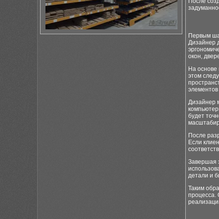
После созд
задуманное
Первым ша
Дизайнер 
эргономиче
окон, двер
На основе
этом след
пространст
элементов
Дизайнер м
компьютерн
будет точн
масштабир
После разр
Если клиен
соответст
Завершая э
использов
детали и б
Таким обр
процесса. 
реализаци