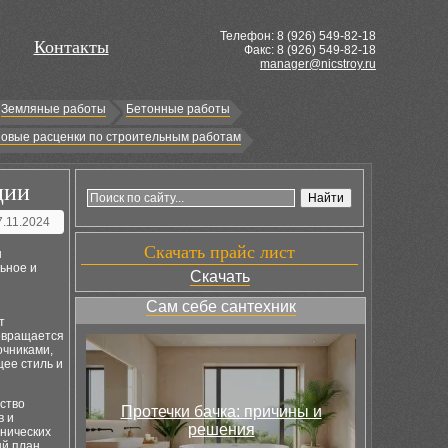
Телефон: 8 (
926
) 549-82-18
Контакты
Факс: 8 (926) 549-82-18
manager@nicstroy.ru
Земляные работы
Бетонные работы
овые расценки по строительным работам
ции
7.11.2024
Скачать прайс лист
н
ьное и
Скачать
Сам себе сантехник
т
ревращается
очниками,
щее стиль и
ество
Протечки бачка: причины и
в и
решения
хнических
ый план,