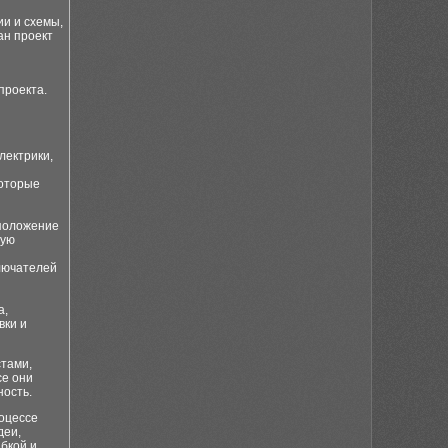
и и схемы,
ан проект
проекта.
лектрики,
которые
положение
ную
лючателей
а,
вки и
стами,
се они
ность.
роцессе
деи,
бкой и