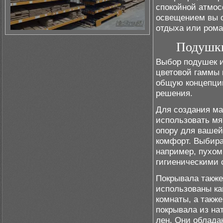
спокойной атмос
освещением вы с
отдыха или рома
Подушки
Выбор подушек и
цветовой гаммы 
общую концепцию
решения.
Для создания м
использовать мя
опору для вашей
комфорт. Выбира
например, пухом
гигиеническими 
Покрывала также
использованы ка
комнаты, а также
покрывала из на
лен. Они облада