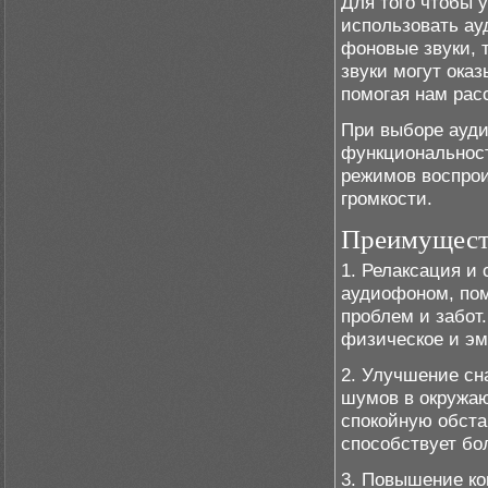
Для того чтобы 
использовать ау
фоновые звуки, 
звуки могут ока
помогая нам рас
При выборе ауди
функциональност
режимов воспрои
громкости.
Преимущест
1. Релаксация и
аудиофоном, пом
проблем и забот
физическое и эм
2. Улучшение сн
шумов в окружа
спокойную обста
способствует бо
3. Повышение ко