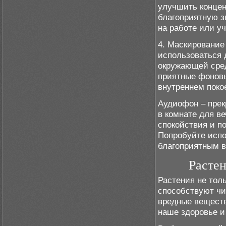
улучшить концен
благоприятную з
на работе или уч
4. Маскирование
использоваться 
окружающей сред
приятные фоновы
внутреннем поко
Аудиофон – прек
в комнате для в
спокойствия и по
Попробуйте испо
благоприятным в
Растен
Растения не толь
способствуют чи
вредные веществ
наше здоровье и