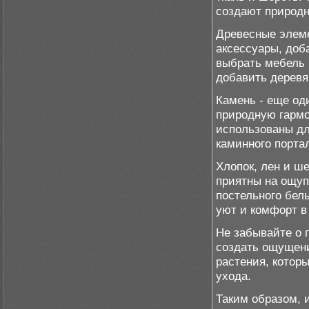
создают природн
Древесные элеме
аксессуары, доб
выбрать мебель 
добавить деревя
Камень - еще од
природную гармо
использованы дл
каминного порта
Хлопок, лен и ш
приятны на ощуп
постельного бел
уют и комфорт в
Не забывайте о 
создать ощущени
растения, котор
ухода.
Таким образом, 