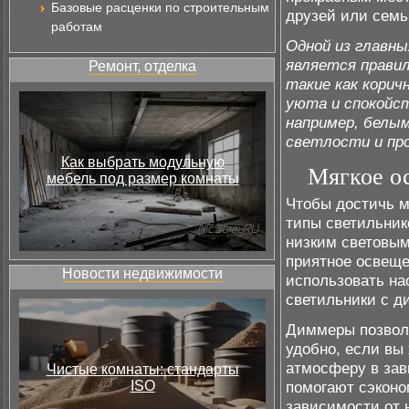
Базовые расценки по строительным
друзей или семь
работам
Одной из главны
является прави
Ремонт, отделка
такие как кори
уюта и спокойс
например, белы
светлости и пр
Как выбрать модульную
Мягкое о
мебель под размер комнаты
Чтобы достичь м
типы светильник
низким световым
приятное освеще
Новости недвижимости
использовать на
светильники с д
Диммеры позволя
удобно, если вы
атмосферу в зав
Чистые комнаты: стандарты
ISO
помогают сэконо
зависимости от 