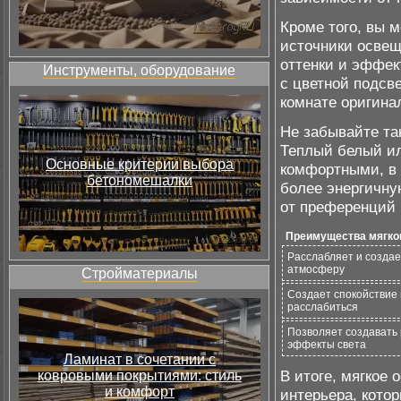
Кроме того, вы 
источники освещ
оттенки и эффек
Инструменты, оборудование
с цветной подсв
комнате оригина
Не забывайте та
Теплый белый и
Основные критерии выбора
комфортными, в 
бетономешалки
более энергичну
от преференций 
Преимущества мягко
Расслабляет и созда
атмосферу
Стройматериалы
Создает спокойствие 
расслабиться
Позволяет создавать
эффекты света
Ламинат в сочетании с
В итоге, мягкое
ковровыми покрытиями: стиль
и комфорт
интерьера, кото