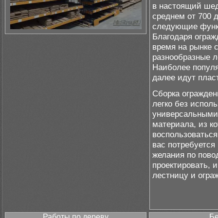
в настоящий ше
среднем от 700 
следующие функц
Благодаря ограж
время на рынке 
разнообразные л
Наиболее популя
далее идут плас
Сборка огражден
легко без испол
универсальными:
материала, из к
воспользоваться
вас потребуется
желания по пово
проектировать, 
лестницу и огра
Работы по дереву
Бе