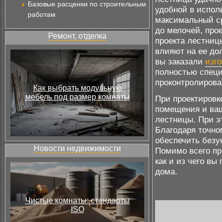
Базовые расценки по строительным
удобной в испол
работам
максимальный ср
до мелочей, про
Ремонт, отделка
проекта лестниц
влияют на ее дол
вы заказали
изг
полностью специ
проконтролирова
Как выбрать модульную
мебель под размер комнаты
При проектировк
помещения и ва
лестницы. При э
Благодаря точно
обеспечить безу
Новости недвижимости
Помимо всего про
как и из чего вы
дома.
Чистые комнаты: стандарты
ISO