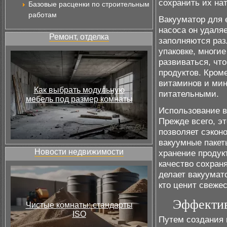
сохранить их на
Базовые расценки по строительным
работам
Вакууматор для 
насоса он удаля
Ремонт, отделка
заполняются раз
упаковке, многие
развиваться, что
продуктов. Кром
витаминов и мин
Как выбрать модульную
питательными.
мебель под размер комнаты
Использование в
Прежде всего, эт
позволяет сэкон
вакуумные пакет
Новости недвижимости
хранение продук
качество сохран
делает вакуумат
кто ценит свеже
Эффектив
Чистые комнаты: стандарты
ISO
Путем создания 