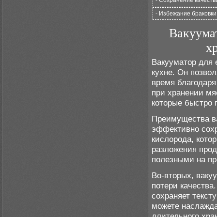
- Сохранение качеств
- Избежание браковки
Вакуумат
х
Вакууматор для
кухне. Он позвол
время благодаря
при хранении мя
которые быстро 
Преимущества ва
эффективно сохр
кислорода, кото
разложения прод
полезными на пр
Во-вторых, ваку
потери качества
сохраняет тексту
можете наслажда
длительного хра