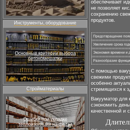
обеспечивает ид
не позволяет кис
сохранению свеж
продуктов.
Инструменты, оборудование
Предотвращение появ
Увеличение срока год
Экономия времени и 
Основные критерии выбора
бетономешалки
Разнообразие функци
С помощью ваку
свежими продукт
особенно актуал
Стройматериалы
стремящихся к з
Вакууматор для 
сэкономить день
качественной и 
Ошибки при укладке
Длител
теплоизоляции на фасад