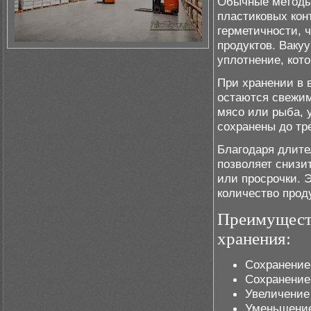
Обычные методы 
пластиковых кон
герметичности, 
продуктов. Ваку
уплотнение, кот
При хранении в 
остаются свежим
мясо или рыба, 
сохранены до тр
Благодаря длите
позволяет снизи
или просрочки. 
количество проду
Преимуществ
хранения:
Сохранение
Сохранение
Увеличение
Уменьшение