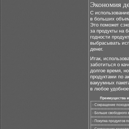
Экономия д
С использование
в больших объем
Это поможет сэк
за продукты на 
годности продук
выбрасывать исп
денег.
Итак, использов
заботиться о кач
долгое время, но
продуктами по а
вакуумных пакет
в любое удобное
Преимущества ис
- Сокращение походов
- Больше свободного
- Покупка продуктов 