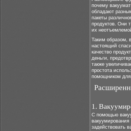
почему вакуумат
обладают разны
пакеты различно
продуктов. Они 
их неотъемлемой
Таким образом, в
настоящий спаси
качество продук
деньги, предотв
также увеличива
простота исполь
помощником для 
Расширенн
1. Вакуумир
С помощью ваку
вакуумирования 
задействовать в