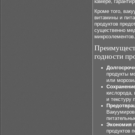
камере, гарантир
Кроме того, вак
витамины и пита
продуктов предо
существенно мед
микроэлементов
Преимуществ
годности пр
Долгосрочн
продукты мо
или морози
Сохранение
кислорода, 
и текстуру 
Предотвращ
Вакуумиров
питательны
Экономия п
продуктов 