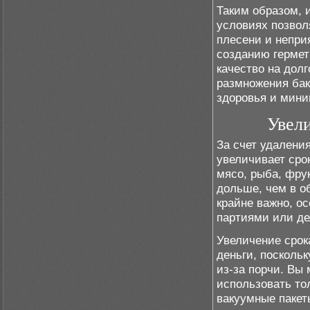
Таким образом, 
условиях позвол
плесени и непри
созданию гермет
качество на дол
размножения бак
здоровья и мини
Увели
За счет удалени
увеличивает сро
мясо, рыба, фру
дольше, чем в о
крайне важно, о
партиями или де
Увеличение срок
деньги, посколь
из-за порчи. Вы
использовать тол
вакуумные пакет