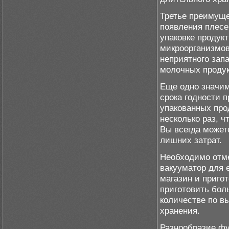
Третье преимуще
появления плесе
упаковке продук
микроорганизмов
неприятного зап
молочных продук
Еще одно значим
срока годности 
упакованных про
несколько раз, ч
Вы всегда может
лишних затрат.
Необходимо отме
вакууматор для 
магазин и приго
приготовить бол
количестве по в
хранения.
Разнообразие фу