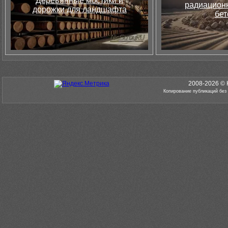
Деревянные мостики и
радиацион
дорожки для ландшафта
бет
2008-2026 © 
Копирование публикаций без