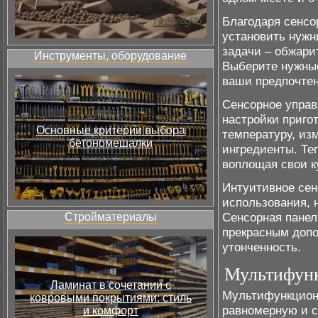
Благодаря сенсо
установить нужн
задачи – обжарит
Инструменты, оборудование
Выберите нужные
ваши предпочтен
Сенсорное управ
настройки приго
Основные критерии выбора
температуру, из
бетономешалки
ингредиенты. Те
воплощая свои к
Интуитивное сен
использования, 
Сенсорная панел
Стройматериалы
прекрасным допо
утонченность.
Мультифунк
Ламинат в сочетании с
Мультифункцион
ковровыми покрытиями: стиль
равномерную и с
и комфорт