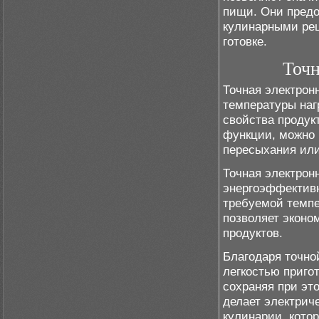
пищи. Они предо
кулинарными рец
готовке.
Точн
Точная электрон
температуры наг
свойства продук
функции, можно 
пересыхания или 
Точная электрон
энергоэффективн
требуемой темпе
позволяет эконо
продуктов.
Благодаря точно
легкостью приго
сохраняя при эт
делает электрич
кулинарии, кото