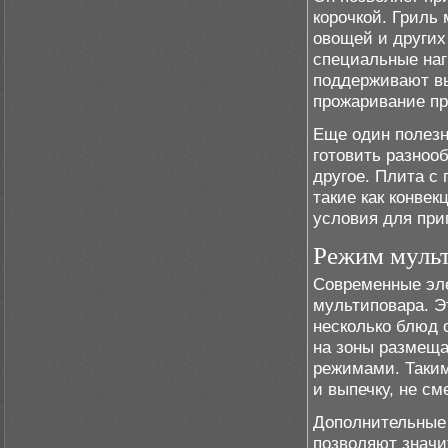
корочкой. Гриль
овощей и других
специальные наг
поддерживают в
прожаривание пр
Еще один полезн
готовить разнооб
другое. Плита с
такие как конве
условия для при
Режим муль
Современные эл
мультиповара. Э
несколько блюд 
на зоны размещ
режимами. Таким
и выпечку, не с
Дополнительные 
позволяют значи