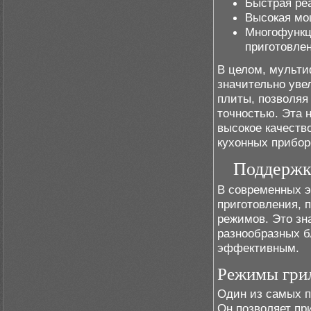
Быстрая ре
Высокая мо
Многофункц
приготовле
В целом, мульт
значительно уве
плиты, позволяя
точностью. Эта 
высокое качеств
кухонных прибор
Поддержк
В современных э
приготовления, 
режимов. Это зн
разнообразных б
эффективным.
Режимы грил
Один из самых п
Он позволяет пр