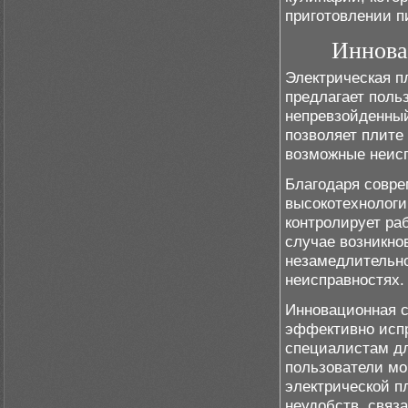
приготовлении п
Иннова
Электрическая п
предлагает поль
непревзойденный
позволяет плите
возможные неисп
Благодаря совр
высокотехнологи
контролирует ра
случае возникно
незамедлительно
неисправностях.
Инновационная с
эффективно испр
специалистам дл
пользователи мо
электрической п
неудобств, связа