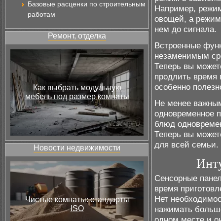
Базовые расценки по строительным
Например, режим
работам
овощей, а режим
нем до сигнала.
Ремонт, отделка
Встроенные функ
незаменимым ср
Теперь вы может
продлить время 
особенно полезно
Как выбрать модульную
мебель под размер комнаты
Не менее важным
одновременное п
блюд одновремен
Теперь вы может
для всей семьи.
Новости недвижимости
Инт
Сенсорные панел
время приготовл
Нет необходимос
Чистые комнаты: стандарты
ISO
нажимать большо
одном месте и о