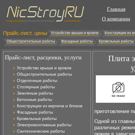
Главная
О компании
Прайс-лист, цены
Устройство крыши и кровли
Конструкции из к
Общестроительные работы
Фасадные работы
Кровельные работы
Прайс-лист, расценки, услуги
Плита э
у
Устройство крыши и кровли
Общестроительные работы
Отделочные работы
Столярные работы
Земляные работы
Бетонные работы
Конструкции из кирпича и блоков
приготовление п
Фасадные работы
Кровельные работы
Одной из главны
Электромонтажные работы
различных режим
Сантехнические работы
режим в зависим