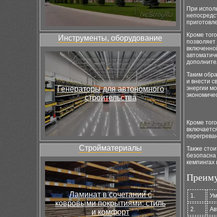
При исполь
непосредс
приготовле
Кроме того
Инструменты, оборудование
позволяет 
включенной
автоматич
дополните
Таким обр
и внести с
Генераторы для автономного
энергии м
экономиче
строительства
Кроме того
включаетс
перегрева
Стройматериалы
Также стои
безопасна 
кемпингах
Преиму
Ламинат в сочетании с
1.
Ум
ковровыми покрытиями: стиль
2.
Ав
и комфорт