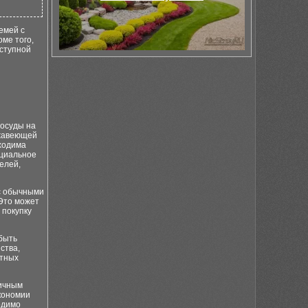
емей с
оме того,
оступной
посуды на
ржавеющей
бходима
ециальное
елей,
 с обычными
 Это может
 покупку
быть
ства,
итных
личным
кономии
одимо