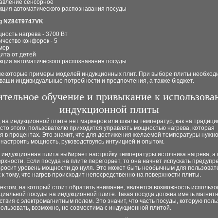
авление сенсорное
кция автоматического распознавания посуды
g NZ84T9747VK
ность нагрева - 3700 Вт
ичество конфорок - 5
мер
ита от детей
кция автоматического распознавания посуды
некоторые примеры моделей индукционных плит. При выборе плиты необход
 ваши индивидуальные потребности и предпочтения, а также бюджет.
ительное обучение и привыкание к использов
индукционной плиты
 на индукционной плите нет маркеров или шкалы температур, как на традиц
сто этого, пользователю приходится управлять мощностью нагрева, которая
я в процентах. Это значит, что для достижения желаемой температуры нужн
настроить мощность, руководствуясь интуицией и опытом.
 индукционная плита выбирает настройку температуры источника нагрева, а 
рхности. Если посуда на плите перегорает, то она начнет испускать преду
бросит уровень мощности до нуля. Это может быть необычным для пользоват
к тому, что нагрев происходит непосредственно на поверхности плиты.
ектом, на который стоит обратить внимание, является возможность использ
циальной посуды на индукционной плите. Такая посуда должна иметь магнит
твия с электромагнитным полем. Это значит, что часть посуды, которую пол
ользовать, возможно, не совместима с индукционной плитой.