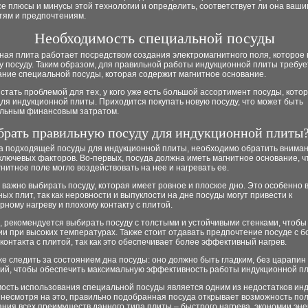
се плюсы и минусы этой технологии и определить, соответствует ли она ваши
тям и предпочтениям.
Необходимость специальной посуды
ая плита работает посредством создания электромагнитного поля, которое 
у посуду. Таким образом, для правильной работы индукционной плиты требуе
ание специальной посуды, которая содержит магнитное основание.
стать проблемой для тех, у кого уже есть большой ассортимент посуды, кото
ля индукционной плиты. Приходится покупать новую посуду, что может быть
льным финансовым затратом.
брать правильную посуду для индукционной плиты
а подходящей посуды для индукционной плиты, необходимо обратить вниман
ключевых факторов. Во-первых, посуда должна иметь магнитное основание, 
нитное поле могло воздействовать на нее и нагревать ее.
 важно выбирать посуду, которая имеет ровное и плоское дно. Это особенно 
ых плит, так как неровности и выпуклости на дне посуды могут привести к
ному нагреву и плохому контакту с плитой.
, рекомендуется выбирать посуду с толстыми и устойчивыми стенками, чтобы
и при высоких температурах. Также стоит отдавать предпочтение посуде с 
онтакта с плитой, так как это обеспечивает более эффективный нагрев.
е следить за состоянием дна посуды: оно должно быть гладким, без царапин
ий, чтобы обеспечить максимальную эффективность работы индукционной п
ость использования специальной посуды является одним из недостатков ин
 несмотря на это, правильно подобранная посуда открывает возможность по
ния всех преимуществ данного типа плиты – быстрого нагрева, экономии эне