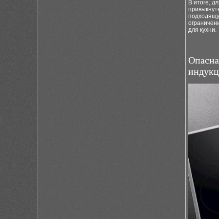
В итоге, д
привыкнуть
подходящу
ограничени
для кухни.
Опасна
индукц