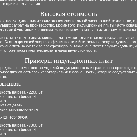
сти при использовании.
Высокая стоимость
но с необходимостью использования специальной электронной технологии, к
льших затрат на производство. Кроме того, индукционные плиты часто осна
ьными функциями и опциями, которые могут влиять на их итоговую стоимост
оит отметить, что индукционная плита может окупить свою высокую цену в до
е. Благодаря своей энергоэффективности и быстрому нагреву, индукционная
сэкономить на счетах за электроэнергию. Также, она может служить дольше, 
 что тоже может компенсировать начальную стоимость.
Примеры индукционных плит
представлено множество моделей индукционных плит различных производите
оизводителя есть свои характеристики и особенности, которые следует учит
иты.
PUE611BB1E
ность нагрева - 2200 Вт
ичество конфорок - 4
мер
ита от детей
кция автовыключения
olux EHH6540FOK
ность нагрева - 7300 Вт
ичество конфорок - 4
мер