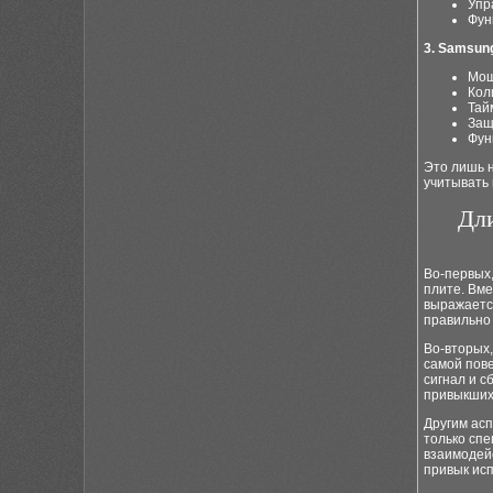
Упр
Фун
3. Samsun
Мощ
Кол
Тай
Защ
Фун
Это лишь 
учитывать
Дл
Во-первых,
плите. Вме
выражаетс
правильно 
Во-вторых,
самой пове
сигнал и с
привыкших 
Другим асп
только спе
взаимодейс
привык исп