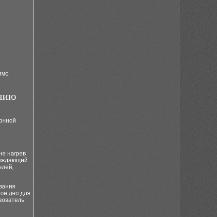
имо
анию
ионной
о
не нагрев
преждающий
елей,
ования
ное дно для
ьзователь