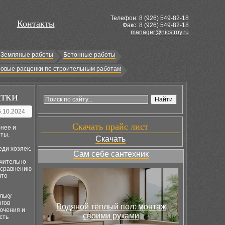
Телефон: 8 (
926
) 549-82-18
Контакты
Факс: 8 (926) 549-82-18
manager@nicstroy.ru
Земляные работы
Бетонные работы
овые расценки по строительным работам
атки
6.10.2024
Скачать прайс лист
бнее и
иты.
Скачать
ди хозяек.
Сам себе сантехник
ючительно
 сравнению
что
льку
огов
Водяной тёплый пол: монтаж
лючения и
своими руками
сть