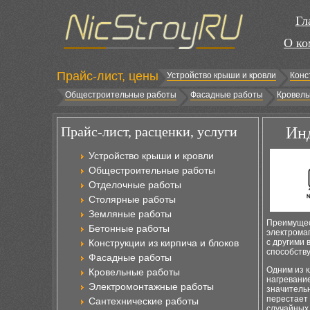
Гл
О ко
Прайс-лист, цены
Устройство крыши и кровли
Конс
Общестроительные работы
Фасадные работы
Кровель
Прайс-лист, расценки, услуги
Инд
Устройство крыши и кровли
Общестроительные работы
Отделочные работы
Столярные работы
Земляные работы
Преимущес
Бетонные работы
электрома
Конструкции из кирпича и блоков
с другими 
способств
Фасадные работы
Одним из 
Кровельные работы
нагревание
Электромонтажные работы
значительн
перестает 
Сантехнические работы
случайных