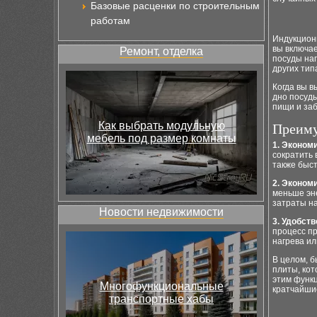
Базовые расценки по строительным
работам
Индукционн
вы включае
Ремонт, отделка
посуды наг
других тип
Когда вы в
дно посуды
пищи и заб
Как выбрать модульную
Преиму
мебель под размер комнаты
1. Эконом
сократить 
также быст
2. Эконом
меньше эне
затраты на
Новости недвижимости
3. Удобст
процесс п
нагрева и
В целом, 
плиты, кот
этим функ
Многофункциональные
кратчайшие
транспортные хабы