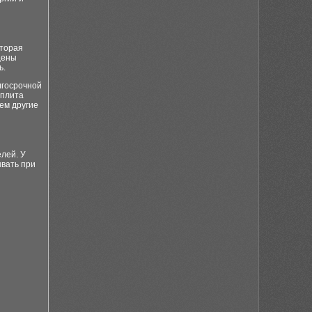
оторая
щены
ь.
лгосрочной
 плита
чем другие
лей. У
ывать при