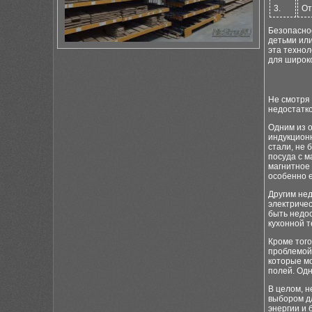
3.
От
Безопасно
детьми или
эта технол
для широко
Не смотря
недостатко
Одним из 
индукцион
стали, не 
посуда с м
магнитное
особенно 
Другим не
электриче
быть недос
кухонной т
Кроме тог
проблемой 
которые м
полей. Одн
В целом, 
выбором д
энергии и 