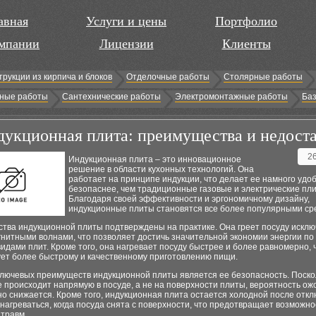
авная
Услуги и цены
Портфолио
мпании
Лицензии
Клиенты
трукции из кирпича и блоков
Отделочные работы
Столярные работы
ные работы
Сантехнические работы
Электромонтажные работы
Баз
укционная плита: преимущества и недост
2
Индукционная плита – это инновационное
решение в области кухонных технологий. Она
работает на принципе индукции, что делает ее намного удо
безопаснее, чем традиционные газовые и электрические пл
Благодаря своей эффективности и эргономичному дизайну,
индукционные плиты становятся все более популярными сре
тва индукционной плиты подтверждены на практике. Она греет посуду искл
гнитными волнами, что позволяет достичь значительной экономии энергии по
видами плит. Кроме того, она нагревает посуду быстрее и более равномерно, 
ует более быстрому и качественному приготовлению пищи.
ключевых преимуществ индукционной плиты является ее безопасность. Поско
 происходит напрямую в посуде, а не на поверхности плиты, вероятность ож
о снижается. Кроме того, индукционная плита остается холодной после отк
нагреваться, когда посуда снята с поверхности, что предотвращает возможно
 травм.