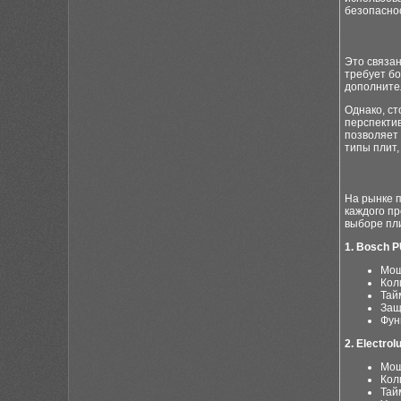
безопасно
Это связа
требует бо
дополнител
Однако, ст
перспектив
позволяет 
типы плит,
На рынке 
каждого пр
выборе пл
1. Bosch 
Мощ
Кол
Тай
Защ
Фун
2. Electr
Мощ
Кол
Тай