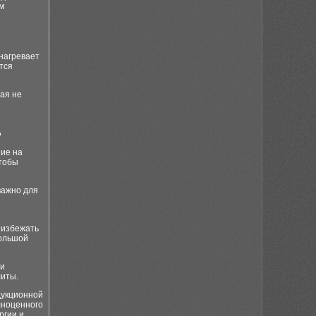
м
нагревает
тся
рая не
?
ие на
чтобы
важно для
 избежать
большой
 и
литы.
дукционной
лноценного
ргии и