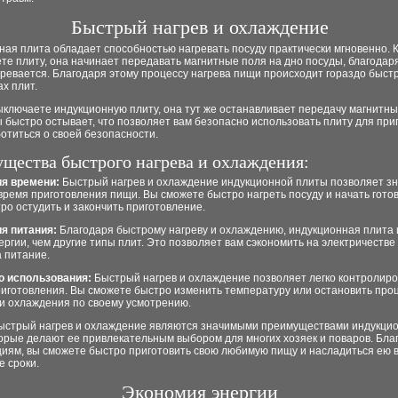
Быстрый нагрев и охлаждение
ая плита обладает способностью нагревать посуду практически мгновенно. К
те плиту, она начинает передавать магнитные поля на дно посуды, благодар
ревается. Благодаря этому процессу нагрева пищи происходит гораздо быстр
ах плит.
ыключаете индукционную плиту, она тут же останавливает передачу магнитны
 быстро остывает, что позволяет вам безопасно использовать плиту для при
отиться о своей безопасности.
щества быстрого нагрева и охлаждения:
ия времени:
Быстрый нагрев и охлаждение индукционной плиты позволяет з
время приготовления пищи. Вы сможете быстро нагреть посуду и начать готов
ро остудить и закончить приготовление.
ия питания:
Благодаря быстрому нагреву и охлаждению, индукционная плита 
ргии, чем другие типы плит. Это позволяет вам сэкономить на электричестве
 питание.
во использования:
Быстрый нагрев и охлаждение позволяет легко контролиро
риготовления. Вы сможете быстро изменить температуру или остановить про
ли охлаждения по своему усмотрению.
быстрый нагрев и охлаждение являются значимыми преимуществами индукци
орые делают ее привлекательным выбором для многих хозяек и поваров. Бла
циям, вы сможете быстро приготовить свою любимую пищу и насладиться ею 
 сроки.
Экономия энергии