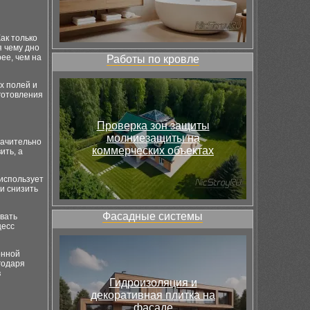
ак только
я чему дно
ее, чем на
Работы по кровле
х полей и
готовления
Проверка зон защиты
молниезащиты на
начительно
коммерческих объектах
ить, а
использует
 и снизить
Фасадные системы
вать
цесс
онной
годаря
в
Гидроизоляция и
декоративная плитка на
фасаде