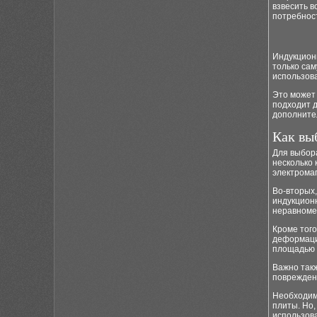
взвесить в
потребнос
Индукционн
только сам
использов
Это может 
подходит д
дополните
Как вы
Для выбор
несколько 
электромаг
Во-вторых,
индукционн
неравномер
Кроме того
деформаци
площадью к
Важно такж
поврежден
Необходим
плиты. Но,
использова