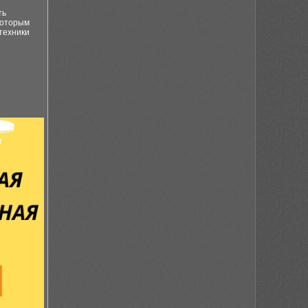
ть
которым
техники