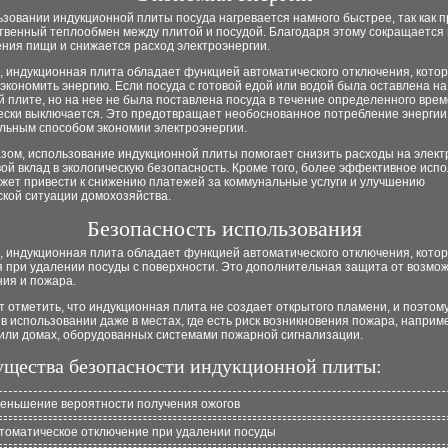
зовании индукционной плиты посуда нагревается намного быстрее, так как 
твенный теплообмен между плитой и посудой. Благодаря этому сокращается
ния пищи и снижается расход электроэнергии.
, индукционная плита обладает функцией автоматического отключения, кото
экономить энергию. Если посуда с готовой едой или водой была оставлена на
 плите, но на нее не была поставлена посуда в течение определенного врем
ески выключается. Это предотвращает необоснованное потребление энергии
льным способом экономии электроэнергии.
азом, использование индукционной плиты помогает снизить расходы на элек
вой вклад в экологическую безопасность. Кроме того, более эффективное исп
ожет привести к снижению платежей за коммунальные услуги и улучшению
ской ситуации домохозяйства.
Безопасность использования
, индукционная плита обладает функцией автоматического отключения, кото
я при удалении посуды с поверхности. Это дополнительная защита от возмо
ния и пожара.
т отметить, что индукционная плита не создает открытого пламени, и поэтом
в использовании даже в местах, где есть риск возникновения пожара, наприме
 или домах, оборудованных системами пожарной сигнализации.
щества безопасности индукционной плиты:
еньшение вероятности получения ожогов
томатическое отключение при удалении посуды