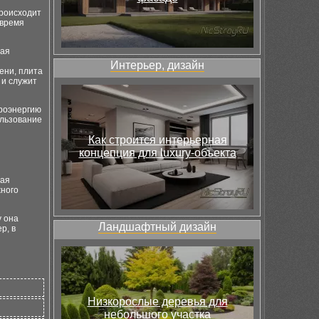
происходит
 время
рая
Интерьер, дизайн
ени, плита
 и служит
троэнергию
ользование
Как строится интерьерная
концепция для luxury-объекта
рая
жного
у она
Ландшафтный дизайн
р, в
Низкорослые деревья для
небольшого участка