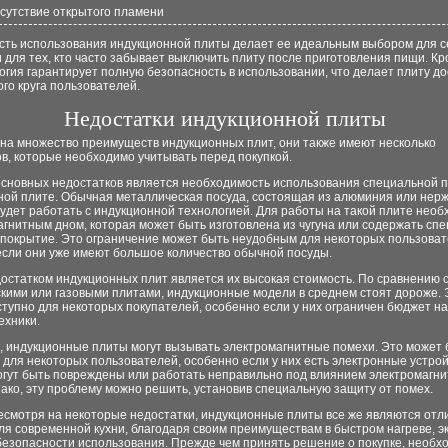
сутствие открытого пламени
сть использования индукционной плиты делает ее идеальным выбором для с
 для тех, кто часто забывает выключить плиту после приготовления пищи. Кр
огия гарантирует полную безопасность в использовании, что делает плиту д
го круга пользователей.
Недостатки индукционной плиты
 на множество преимуществ индукционных плит, они также имеют несколько
в, которые необходимо учитывать перед покупкой.
основных недостатков является необходимость использования специальной 
ной плите. Обычная металлическая посуда, состоящая из алюминия или не
будет работать с индукционной технологией. Для работы на такой плите нео
агнитным дном, которая может быть изготовлена из чугуна или содержать сп
 покрытие. Это ограничение может быть неудобным для некоторых пользоват
если они уже имеют большое количество обычной посуды.
достатком индукционных плит является их высокая стоимость. По сравнению
скими или газовыми плитами, индукционные модели в среднем стоят дороже.
тупно для некоторых покупателей, особенно если у них ограничен бюджет на
ехники.
о, индукционные плиты могут вызывать электромагнитные помехи. Это может 
для некоторых пользователей, особенно если у них есть электронные устрой
огут быть повреждены или работать неправильно под влиянием электромагн
ако, эту проблему можно решить, установив специальную защиту от помех.
несмотря на некоторые недостатки, индукционные плиты все же являются от
ля современной кухни, благодаря своим преимуществам в быстром нагреве, э
безопасности использования. Прежде чем принять решение о покупке, необх