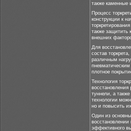
также каменные 
Процесс торкрет
конструкции к н
торкретирования
также защитить 
внешних факторо
Для восстановле
состав торкрета
различным нагру
пневматическим 
плотное покрыти
Технология торк
восстановления 
туннели, а такж
технологии можн
но и повысить и
Один из основны
восстановлении 
эффективного вы