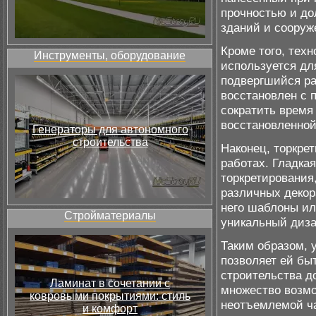
прочностью и до
зданий и сооруж
Кроме того, тех
Инструменты, оборудование
используется дл
подвергшийся ра
восстановлен с 
сократить время
восстановленной
Генераторы для автономного
строительства
Наконец, торкре
работах. Гладка
торкретирования
различных декор
него шаблоны ил
Стройматериалы
уникальный диз
Таким образом, 
позволяет ей бы
строительства д
Ламинат в сочетании с
множество возмо
ковровыми покрытиями: стиль
неотъемлемой ча
и комфорт