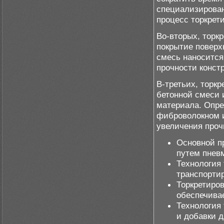
специализирован
процесс торкрет
Во-вторых, торк
покрытие поверх
смесь наносится
прочности конст
В-третьих, торк
бетонной смеси 
материала. Опре
фиброволокном 
увеличения проч
Основной п
путем пнев
Технология 
транспортир
Торкретиров
обеспечива
Технология
и добавки 