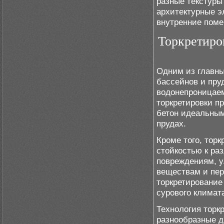
разные текстуры
архитектурные э
внутренние пом
Торкретиро
Одним из главны
бассейнов и пру
водонепроницае
торкретировки п
бетон идеальным
прудах.
Кроме того, тор
стойкостью к ра
повреждениям, 
веществам и пер
торкретирование
сурового климат
Технология торк
разнообразные д