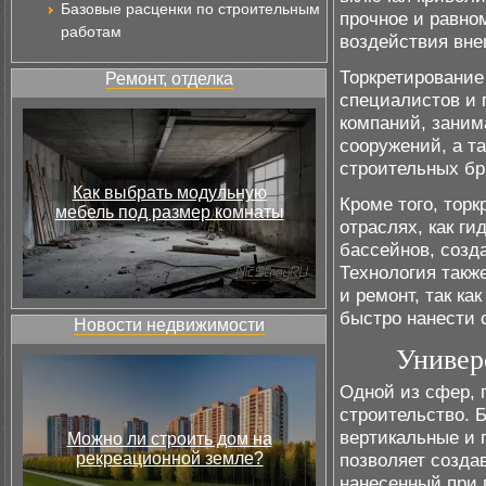
Базовые расценки по строительным
прочное и равно
работам
воздействия вне
Торкретирование
Ремонт, отделка
специалистов и 
компаний, зани
сооружений, а т
строительных бр
Как выбрать модульную
Кроме того, тор
мебель под размер комнаты
отраслях, как г
бассейнов, созд
Технология такж
и ремонт, так ка
быстро нанести 
Новости недвижимости
Универ
Одной из сфер, 
строительство. 
вертикальные и 
Можно ли строить дом на
рекреационной земле?
позволяет созда
нанесенный при 