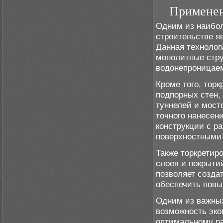
Применен
Одним из наибол
строительстве я
Данная технолог
монолитные стру
водонепроницае
Кроме того, тор
подпорных стен,
туннелей и мост
точного нанесен
конструкции с 
поверхностными 
Также торкретир
слоев и покрыти
позволяет созда
обеспечить повы
Одним из важных
возможность эко
оптимальному ра