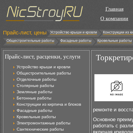
Главная
О компании
Прайс-лист, цены
Устройство крыши и кровли
Конструкции из к
Общестроительные работы
Фасадные работы
Кровельные работы
Прайс-лист, расценки, услуги
Торкретир
Устройство крыши и кровли
Общестроительные работы
Отделочные работы
Столярные работы
Земляные работы
Бетонные работы
Конструкции из кирпича и блоков
ремонте и восст
Фасадные работы
Кровельные работы
Основное преиму
Электромонтажные работы
работать с разл
Сантехнические работы
включая криволи