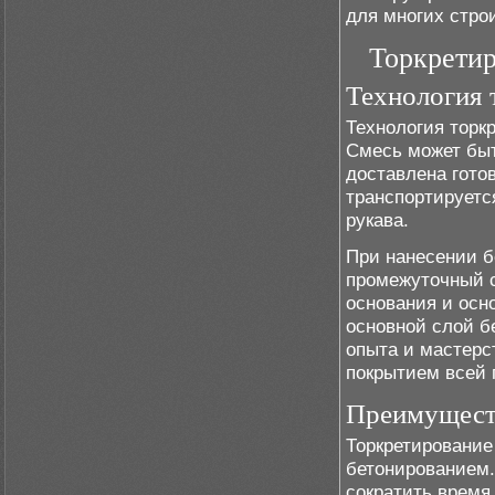
для многих стро
Торкретир
Технология 
Технология торк
Смесь может быт
доставлена гото
транспортируетс
рукава.
При нанесении б
промежуточный с
основания и осн
основной слой бе
опыта и мастерс
покрытием всей 
Преимуществ
Торкретирование
бетонированием.
сократить время