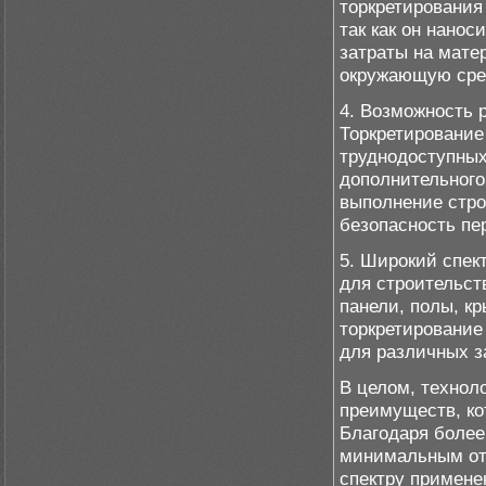
торкретирования
так как он нанос
затраты на мате
окружающую сре
4. Возможность 
Торкретирование
труднодоступных
дополнительного
выполнение стро
безопасность пе
5. Широкий спек
для строительст
панели, полы, к
торкретирование
для различных з
В целом, технол
преимуществ, ко
Благодаря более
минимальным от
спектру примене