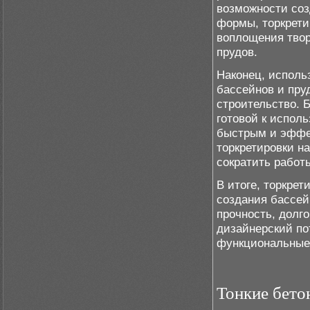
возможности соз
формы, торкрети
воплощения твор
прудов.
Наконец, исполь
бассейнов и пру
строительство. 
готовой к испол
быстрым и эффек
торкретировки н
сократить работ
В итоге, торкре
создания бассейн
прочность, долг
дизайнерский по
функциональные
Тонкие бето