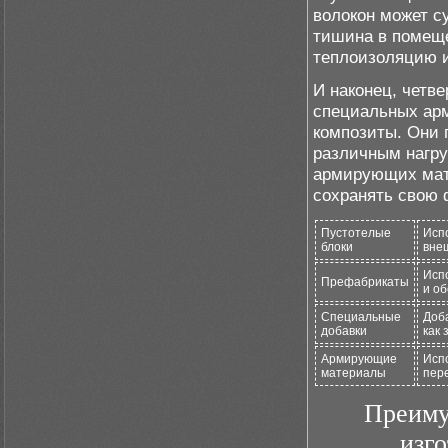
волокон может с
тишина в помеще
теплоизоляцию и
И наконец, четв
специальных арм
композиты. Они 
различным нагру
армирующих мате
сохранять свою 
Пустотелые
Исп
блоки
вне
Исп
Префабрикаты
и об
Специальные
Доба
добавки
как 
Армирующие
Исп
материалы
пере
Преиму
изг