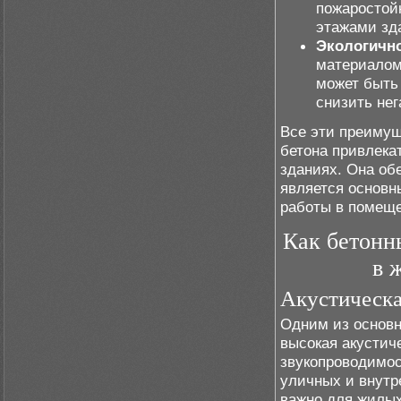
пожаростой
этажами зд
Экологично
материалом
может быть 
снизить не
Все эти преимущ
бетона привлека
зданиях. Она об
является основн
работы в помещ
Как бетонн
в 
Акустическа
Одним из основн
высокая акустич
звукопроводимос
уличных и внутр
важно для жилых