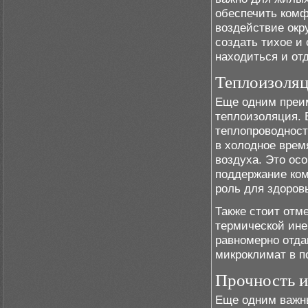
обеспечить комф
воздействие окр
создать тихое и 
находиться и от
Теплоизоля
Еще одним преим
теплоизоляция. 
теплопроводност
в холодное врем
воздуха. Это ос
поддержание ко
роль для здоров
Также стоит отм
термической ине
равномерно отда
микроклимат в п
Прочность и
Еще одним важн