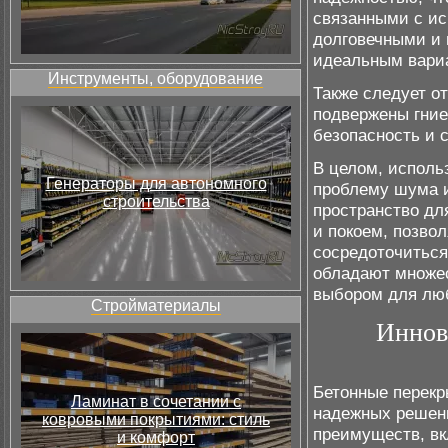
связанными с ис
долговечными и 
идеальным вариа
Инструменты, оборудование
Также следует от
подвержены гние
безопасность и 
В целом, исполь
Генераторы для автономного
проблему шума и
строительства
пространство дл
и покоем, позво
сосредоточиться
обладают множес
выбором для люб
Стройматериалы
Иннов
Бетонные перекр
Ламинат в сочетании с
надежных решени
ковровыми покрытиями: стиль
преимуществ, вк
и комфорт