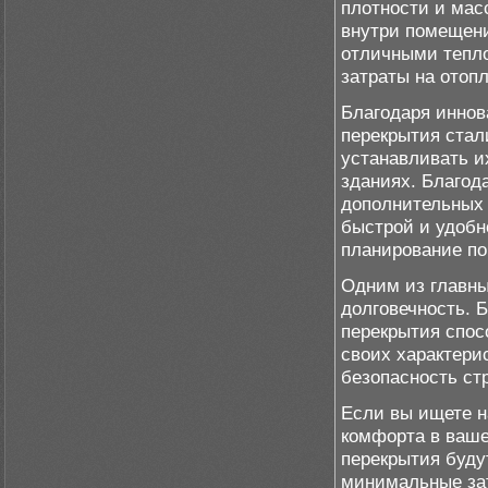
плотности и мас
внутри помещени
отличными тепло
затраты на отоп
Благодаря иннов
перекрытия стал
устанавливать и
зданиях. Благод
дополнительных 
быстрой и удобн
планирование п
Одним из главны
долговечность. 
перекрытия спос
своих характери
безопасность ст
Если вы ищете 
комфорта в ваш
перекрытия буду
минимальные зат