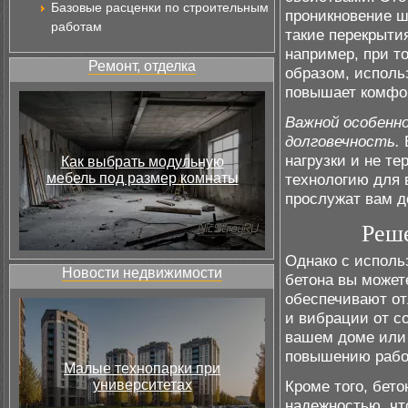
Базовые расценки по строительным
проникновение ш
работам
такие перекрыти
например, при т
Ремонт, отделка
образом, исполь
повышает комфор
Важной особенн
долговечность.
нагрузки и не те
Как выбрать модульную
мебель под размер комнаты
технологию для 
прослужат вам д
Реше
Однако с исполь
Новости недвижимости
бетона вы может
обеспечивают от
и вибрации от с
вашем доме или 
повышению рабо
Малые технопарки при
университетах
Кроме того, бет
надежностью, чт