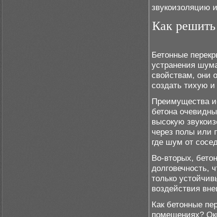
звукоизоляцию 
Как решить
Бетонные перек
устранения шума
свойствам, они 
создать тихую и
Преимущества ис
бетона очевидны
высокую звукоиз
через полы или 
где шум от сосе
Во-вторых, бето
долговечность, ч
только устойчив
воздействия вне
Как бетонные пе
помещениях? Окр