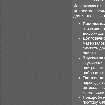
Использование т
множество преим
для использован
Прочность:
что позволя
деформаци
Долговечно
материалов,
служить до
работы.
Звукоизол
звукоизоля
внутрь поме
вибрации о
Теплоизол
перепады т
оптимальны
кондициони
Пожаробез
поэтому бе