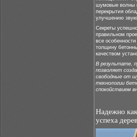
шумовые волны и
перекрытия обла
улучшению звук
Секреты успешно
правильном прое
все особенности
толщину бетонны
качеством устан
В результате, 
позволяет созд
свободные от шу
технологии бет
спокойствием вн
Надежно как
успеха дере