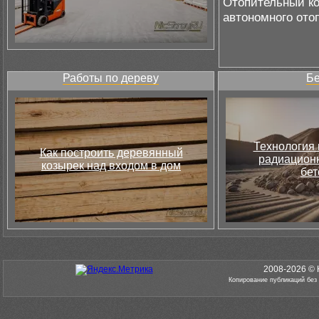
Отопительный ко
автономного ото
Работы по дереву
Бе
Технология 
Как построить деревянный
радиацион
козырек над входом в дом
бет
2008-2026 © 
Копирование публикаций без