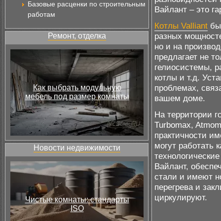
Базовые расценки по строительным
Вайлант – это г
работам
Котлы Valliant
быв
разных мощносте
Ремонт, отделка
но и на произво
предлагает не т
гелиосистемы, р
котлы и т.д. Уст
проблемах, связ
Как выбрать модульную
мебель под размер комнаты
вашем доме.
На территории г
Turbomax, Atmom
практичности им
могут работать к
Новости недвижимости
технологические
Вайлант, обеспе
стали и имеют н
перегрева и зак
циркулируют.
Чистые комнаты: стандарты
ISO