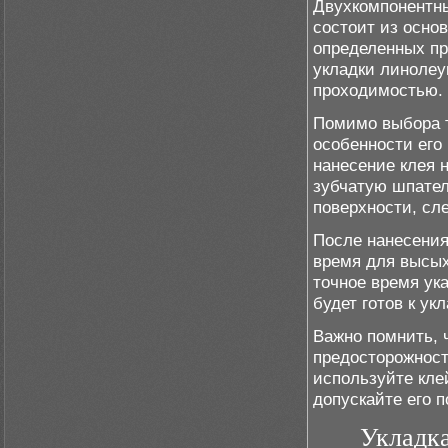
Двухкомпонентн
состоит из осно
определенных пр
укладки линолеу
проходимостью.
Помимо выбора т
особенности его
нанесение клея 
зубчатую шпател
поверхности, сл
После нанесения
время для высых
точное время ук
будет готов к ук
Важно помнить, 
предосторожност
используйте кле
допускайте его 
Укладка