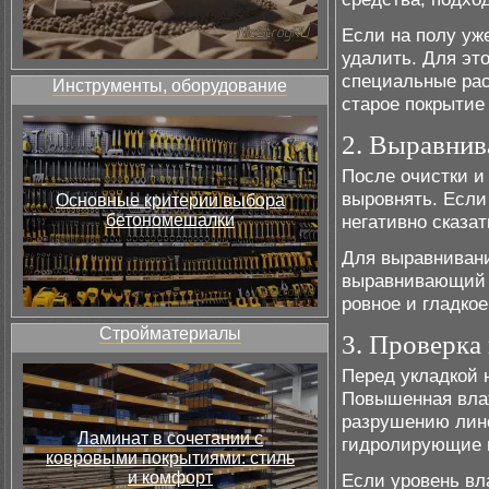
Если на полу уж
удалить. Для эт
специальные рас
Инструменты, оборудование
старое покрытие
2. Выравнив
После очистки и
выровнять. Если
Основные критерии выбора
бетономешалки
негативно сказа
Для выравниван
выравнивающий с
ровное и гладко
Стройматериалы
3. Проверка
Перед укладкой 
Повышенная вла
разрушению лино
Ламинат в сочетании с
гидролирующие 
ковровыми покрытиями: стиль
и комфорт
Если уровень в