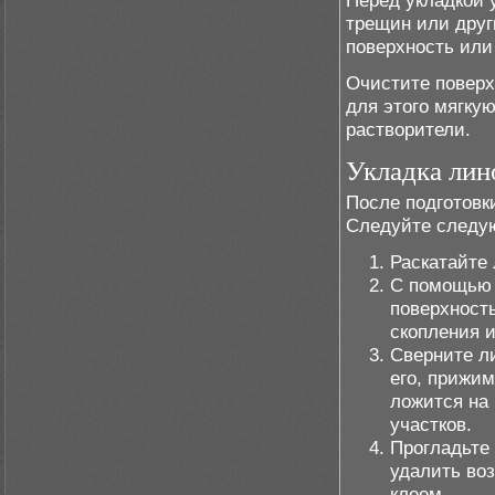
Перед укладкой 
трещин или друг
поверхность или
Очистите поверх
для этого мягку
растворители.
Укладка лин
После подготовк
Следуйте следу
Раскатайте 
С помощью 
поверхность
скопления и
Сверните л
его, прижим
ложится на 
участков.
Прогладьте
удалить во
клеем.