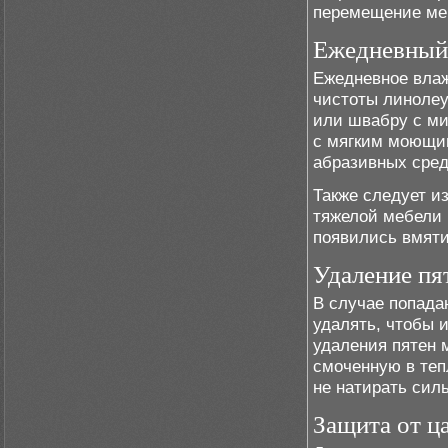
перемещение меб
Ежедневный
Ежедневное влаж
чистоты линолеу
или швабру с ми
с мягким моющим
абразивных сред
Также следует и
тяжелой мебели 
появились вмят
Удаление пя
В случае попада
удалять, чтобы 
удаления пятен 
смоченную в теп
не натирать сил
Защита от ц