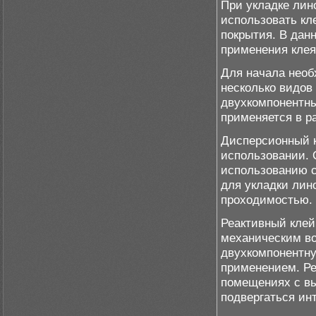
При укладке лин
использовать кле
покрытия. В дан
применения клея
Для начала необ
несколько видов
двухкомпонентны
применяется в р
Дисперсионный к
использовании. 
использованию с
для укладки лин
проходимостью.
Реактивный клей
механическим во
двухкомпонентну
применением. Ре
помещениях с вы
подвергаться ин