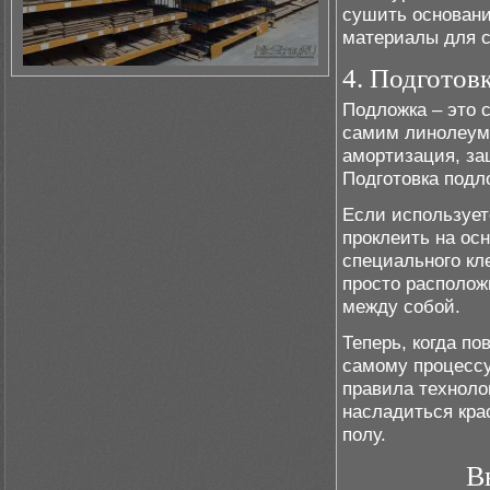
сушить основани
материалы для с
4. Подготов
Подложка – это 
самим линолеумо
амортизация, за
Подготовка подло
Если использует
проклеить на ос
специального кл
просто располож
между собой.
Теперь, когда по
самому процессу
правила техноло
насладиться кра
полу.
В