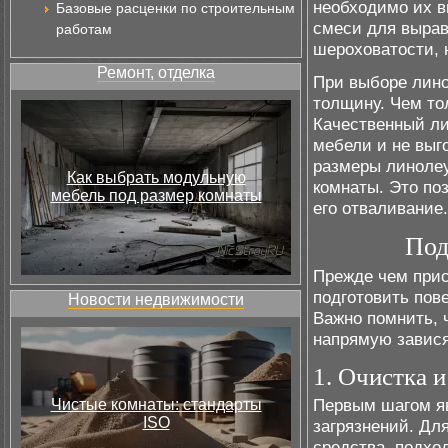
необходимо их в
Базовые расценки по строительным
смеси для вырав
работам
шероховатости, 
Ремонт, отделка
При выборе лино
толщину. Чем то
Качественный л
мебели и не выг
размеры линоле
Как выбрать модульную
комнаты. Это по
мебель под размер комнаты
его отваливание.
Под
Прежде чем прис
подготовить пов
Новости недвижимости
Важно помнить, 
напрямую завися
1. Очистка 
Первым шагом яв
Чистые комнаты: стандарты
ISO
загрязнений. Дл
средства, подхо