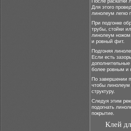
После раскатки 
Для этого прове
линолеум легко 
При подгонке об
трубы, стойки и
линолеум ножом 
и ровный фит.
Подгоняя линолеу
Если есть зазор
дополнительные 
более ровным и 
По завершении п
чтобы линолеум 
структуру.
Следуя этим рек
подогнать линол
покрытие.
Клей дл