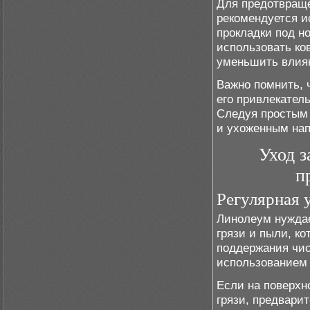
Для предотвраще
рекомендуется и
прокладки под н
использовать ко
уменьшить влиян
Важно помнить, 
его привлекател
Следуя простым
и ухоженным нап
Уход з
п
Регулярная 
Линолеум нуждае
грязи и пыли, ко
поддержания чис
использованием 
Если на поверхн
грязи, предвари