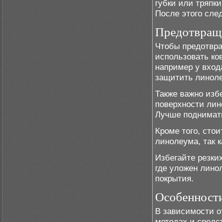
губки или тряпк
После этого сле
Предотвращ
Чтобы предотвра
использовать ко
например у вход
защитить линоле
Также важно изб
поверхности лин
Лучше поднимать
Кроме того, сто
линолеума, так к
Избегайте резки
где уложен лино
покрытия.
Особенности
В зависимости о
методах и средс