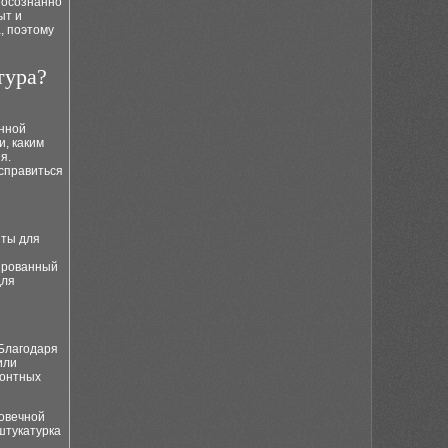
 осознанно
ыт и
, поэтому
тура?
нной
и, каким
я.
справиться
нты для
цированный
для
Благодаря
или
монтных
говечной
 штукатурка