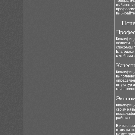
Теперь, б
выбирать и
профессио
выбирайте
Поче
Профес
Квалифици
области. О
способом п
Благодаря
с любыми с
Качест
Квалифици
выполнения
определенн
штукатур 
качествен
Эконом
Квалифици
своим навы
неквалифи
работах.
В итоге, в
отделки ст
может при