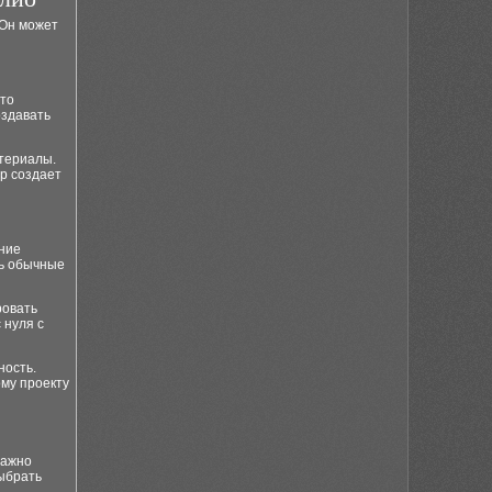
 Он может
это
оздавать
атериалы.
р создает
ние
ть обычные
ровать
 нуля с
ность.
му проекту
важно
ыбрать