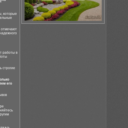
ы, которые
тельные
ы отмечают
 надежного
т работы в
аботы
ь строгие
олько
лем его
ывов
оре
сняйтесь
ругим
олио