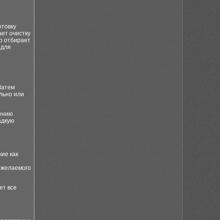
отовку
ает очистку
ур отбирает
 для
Затем
льно или
сению
адкую
ие как
 желаемого
ет все