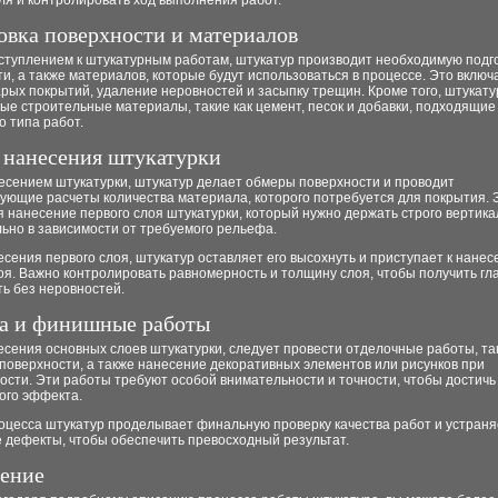
ля и контролировать ход выполнения работ.
овка поверхности и материалов
ступлением к штукатурным работам, штукатур производит необходимую подг
и, а также материалов, которые будут использоваться в процессе. Это включ
арых покрытий, удаление неровностей и засыпку трещин. Кроме того, штукат
е строительные материалы, такие как цемент, песок и добавки, подходящие
о типа работ.
 нанесения штукатурки
есением штукатурки, штукатур делает обмеры поверхности и проводит
ующие расчеты количества материала, которого потребуется для покрытия. 
 нанесение первого слоя штукатурки, который нужно держать строго вертика
ьно в зависимости от требуемого рельефа.
сения первого слоя, штукатур оставляет его высохнуть и приступает к нане
оя. Важно контролировать равномерность и толщину слоя, чтобы получить гл
ь без неровностей.
а и финишные работы
сения основных слоев штукатурки, следует провести отделочные работы, так
поверхности, а также нанесение декоративных элементов или рисунков при
ости. Эти работы требуют особой внимательности и точности, чтобы достичь
ого эффекта.
оцесса штукатур проделывает финальную проверку качества работ и устраня
 дефекты, чтобы обеспечить превосходный результат.
ение