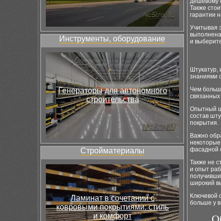
дешевому с
Также стои
гарантии н
Учитывая э
выполнена
Инструменты, оборудование
и выберит
Штукатур,
знаниями о
Чем больше
Генераторы для автономного
связанных 
строительства
Опытный ш
состав шту
покрытия.
Важно обр
некоторые
фасадной 
Стройматериалы
Также не 
и опыт раб
получивши
широкий в
Ключевой ф
Ламинат в сочетании с
больше у в
ковровыми покрытиями: стиль
и комфорт
О