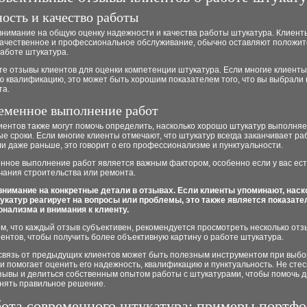
ость и качество работы
внимание на общую оценку надежности и качества работы штукатура. Клиент
качественное и профессиональное обслуживание, обычно оставляют положи
аботе штукатура.
те отзывы клиентов для оценки компетенции штукатура. Если многие клиент
ю квалификацию, это может быть хорошим показателем того, что вы выбрали
та.
еменное выполнение работ
ентов также могут помочь определить, насколько хорошо штукатур выполняе
е сроки. Если многие клиенты отмечают, что штукатур всегда заканчивает р
и даже раньше, это говорит о его профессионализме и пунктуальности.
нное выполнение работ является важным фактором, особенно если у вас ест
чания строительства или ремонта.
внимание на конкретные детали в отзывах. Если клиенты упоминают, наск
укатур реагирует на вопросы или проблемы, это также является показате
нализма и внимания к клиенту.
м, что каждый отзыв субъективен, рекомендуется просмотреть несколько отз
ентов, чтобы получить более объективную картину о работе штукатура.
связь от предыдущих клиентов может быть полезным инструментом при выб
и помогает оценить его надежность, квалификацию и пунктуальность. Не сте
тзывы и делиться собственным опытом работы с штукатурами, чтобы помочь д
нять правильное решение.
бота современного штукатура: примеры портф