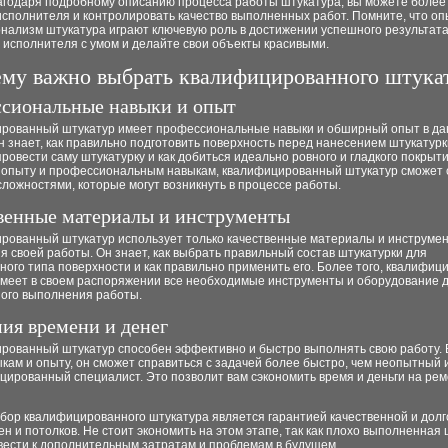
лагодаря подробному описанию процесса работы штукатура, вы можете более
сполнителя и контролировать качество выполненных работ. Помните, что оп
нализм штукатура играют ключевую роль в достижении успешного результата
 исполнителя с умом и делайте свои объекты красивыми.
му важно выбрать квалифицированного штука
сиональные навыки и опыт
рованный штукатур имеет профессиональные навыки и обширный опыт в да
н знает, как правильно подготовить поверхность перед нанесением штукатурк
ровести саму штукатурку и как добиться идеально ровного и гладкого покрыти
 опыту и профессиональным навыкам, квалифицированный штукатур сможет 
ложностями, которые могут возникнуть в процессе работы.
венные материалы и инструменты
рованный штукатур использует только качественные материалы и инструме
 своей работы. Он знает, как выбрать правильный состав штукатурки для
ого типа поверхности и как правильно применить его. Более того, квалифи
имеет в своем распоряжении все необходимые инструменты и оборудование 
ного выполнения работы.
ия времени и денег
рованный штукатур способен эффективно и быстро выполнять свою работу. 
кам и опыту, он сможет справиться с задачей более быстро, чем неопытный 
цированный специалист. Это позволит вам сэкономить время и деньги на ре
ыбор квалифицированного штукатура является гарантией качественной и дол
ен и потолков. Не стоит экономить на этом этапе, так как плохо выполненная
вести к дополнительным затратам и проблемам в будущем.