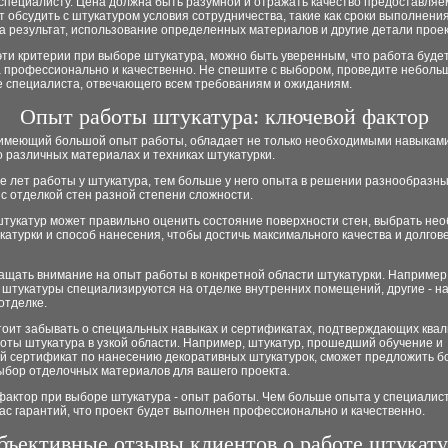
пециалисту. Цена должна быть разумной и отражать качество предоставляем
т обсудить с штукатуром условия сотрудничества, такие как сроки выполнения
а результат, использование определенных материалов и другие детали проек
ти критерии при выборе штукатура, можно быть уверенным, что работа буде
 профессионально и качественно. Не спешите с выбором, проведите неболь
е специалиста, отвечающего всем требованиям и ожиданиям.
Опыт работы штукатура: ключевой фактор
 имеющий большой опыт работы, обладает не только необходимыми навыками
 различных материалах и техниках штукатурки.
 лет работы у штукатура, тем больше у него опыта в решении разнообразны
с отделкой стен разной степени сложности.
тукатур может правильно оценить состояние поверхности стен, выбрать не
катурки и способ нанесения, чтобы достичь максимального качества и долгов
ащать внимание на опыт работы в конкретной области штукатурки. Например
 штукатуры специализируются на отделке внутренних помещений, другие - н
отделке.
стоит забывать о специальных навыках и сертификатах, подтверждающих кв
оты штукатура в узкой области. Например, штукатур, прошедший обучение и
й сертификат по нанесению декоративных штукатурок, сможет предложить б
ыбор отделочных материалов для вашего проекта.
актор при выборе штукатура - опыт работы. Чем больше опыта у специалист
ас гарантий, что проект будет выполнен профессионально и качественно.
бъективные отзывы клиентов о работе штукату