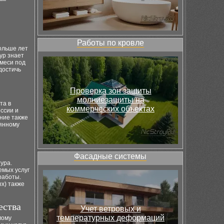
Работы по кровле
ольше лет
ур знает
смеси под
достичь
Проверка зон защиты
молниезащиты на
та в
коммерческих объектах
ссии и
ние также
оянному
Фасадные системы
ура.
емых услуг
работы.
х) также
ества
Учет ветровых и
температурных деформаций
мому