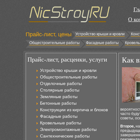
Гл
О ко
Прайс-лист, цены
Устройство крыши и кровли
Конс
Общестроительные работы
Фасадные работы
Кровель
Прайс-лист, расценки, услуги
Как в
Устройство крыши и кровли
Общестроительные работы
Отделочные работы
Столярные работы
Земляные работы
Бетонные работы
Конструкции из кирпича и блоков
вероятнос
часто буду
Фасадные работы
советы, ос
Кровельные работы
Второе,
на
Электромонтажные работы
предыдущих
завершенны
Сантехнические работы
рекомендац