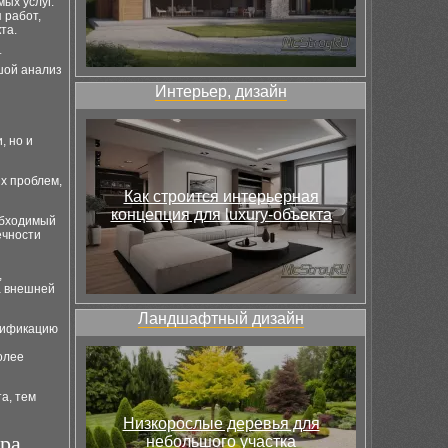
ых услуг.
 работ,
та.
т
шой анализ
Интерьер, дизайн
, но и
х проблем,
Как строится интерьерная
концепция для luxury-объекта
обходимый
ечности
,
а внешней
Ландшафтный дизайн
алификацию
олее
а, тем
Низкорослые деревья для
ра
небольшого участка