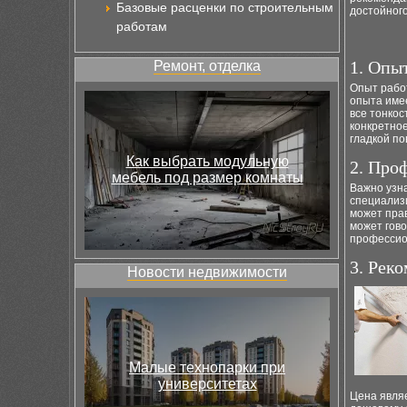
Базовые расценки по строительным
достойног
работам
1. Опы
Ремонт, отделка
Опыт рабо
опыта име
все тонко
конкретное
гладкой по
Как выбрать модульную
2. Про
мебель под размер комнаты
Важно узн
специализи
может пра
может гово
профессио
3. Рек
Новости недвижимости
Малые технопарки при
университетах
Цена являе