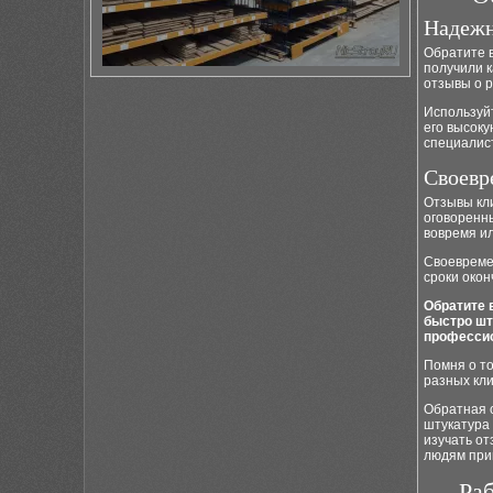
Надежн
Обратите 
получили 
отзывы о р
Используй
его высоку
специалис
Своевр
Отзывы кли
оговоренны
вовремя ил
Своевреме
сроки окон
Обратите 
быстро шт
профессио
Помня о то
разных кли
Обратная 
штукатура 
изучать о
людям при
Ра