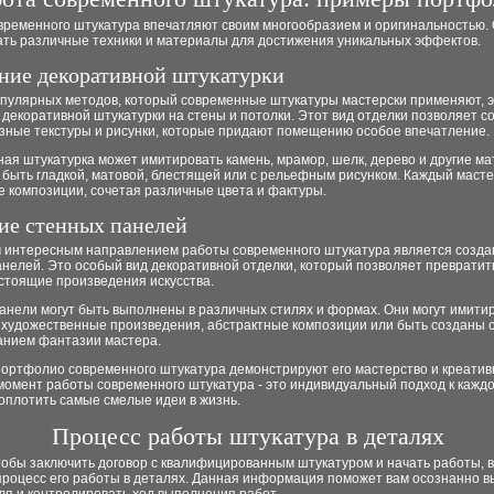
временного штукатура впечатляют своим многообразием и оригинальностью.
ать различные техники и материалы для достижения уникальных эффектов.
ние декоративной штукатурки
опулярных методов, который современные штукатуры мастерски применяют, 
декоративной штукатурки на стены и потолки. Этот вид отделки позволяет с
зные текстуры и рисунки, которые придают помещению особое впечатление.
ая штукатурка может имитировать камень, мрамор, шелк, дерево и другие м
быть гладкой, матовой, блестящей или с рельефным рисунком. Каждый масте
 композиции, сочетая различные цвета и фактуры.
ие стенных панелей
 интересным направлением работы современного штукатура является созда
анелей. Это особый вид декоративной отделки, который позволяет преврати
стоящие произведения искусства.
анели могут быть выполнены в различных стилях и формах. Они могут имити
 художественные произведения, абстрактные композиции или быть созданы с
анием фантазии мастера.
ортфолио современного штукатура демонстрируют его мастерство и креатив
момент работы современного штукатура - это индивидуальный подход к каждо
оплотить самые смелые идеи в жизнь.
Процесс работы штукатура в деталях
тобы заключить договор с квалифицированным штукатуром и начать работы, 
процесс его работы в деталях. Данная информация поможет вам осознанно в