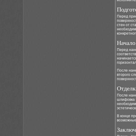
исполните
Подгот
Перед при
поверхност
стен от ст
необходимы
конкретног
Начало
Перед нан
соответств
начинается
горизонтал
После нане
второго сл
поверхност
Отделк
После нане
шлифовка 
необходим
эстетическ
В конце пр
возможные
Заключ