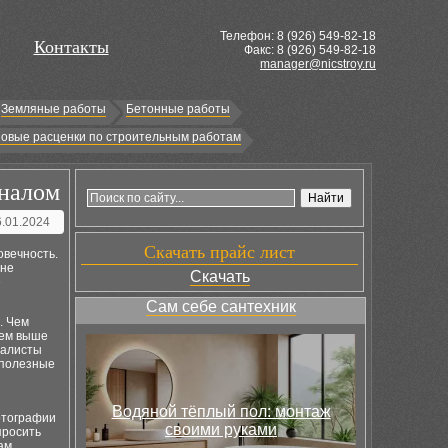
Телефон: 8 (
926
) 549-82-18
Контакты
Факс: 8 (926) 549-82-18
manager@nicstroy.ru
Земляные работы
Бетонные работы
овые расценки по строительным работам
оналом
6.01.2024
Скачать прайс лист
овечность.
 не
Скачать
е
Сам себе сантехник
. Чем
тем выше
иалисты
 полезные
Водяной тёплый пол: монтаж
отографии
своими руками
просить
ам