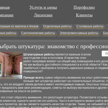
авная
Услуги и цены
Портфолио
мпании
Лицензии
Клиенты
трукции из кирпича и блоков
Отделочные работы
Столярные работы
ные работы
Сантехнические работы
Электромонтажные работы
Баз
ыбрать штукатура: знакомство с професси
0
Штукатурные работы
являются важным этапом
при отделке стен и потолков. И качество этих
работ напрямую влияет на общий вид помещения и его долг
Но как выбрать достойного специалиста в этой области? Как
ошибиться с выбором и получить идеально ровные и гладки
поверхности?
Прежде всего,
нужно обратить внимание на опыт работника
больше лет штукатур работает на строительных объектах, 
ть, что он владеет своим делом и имеет необходимые навыки. Опытные спец
т предлагать вам свои рекомендации, советы по выбору материалов и другие
нованные на опыте их работы.
 что стоит обратить внимание, это репутация штукатура. Посмотрите отзывы
 клиентов, оцените качество его работы. Часто в интернете можно найти ф
х проектов, где вы сможете оценить качество отделки. Также, не забывайте 
ии у своих знакомых, которые уже делали ремонт - они могут посоветовать в