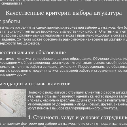
о специалиста.
Качественные критерии выбора штукатура
т работы
ты является одним из самых важных критериев при выборе штукатура. Чем б
ет специалист, тем выше вероятность качественной работы. Опытный штукат
сти работы с различными материалами и может правильно подобрать состав 
 задание. Он также может обеспечить равномерное нанесение штукатурки и 
верхности без дефектов.
фессиональное образование
ать, имеет ли штукатур профессиональное образование. Обучение специалис
рованном учебном заведении гарантирует, что он знает основы своей профе
вильно выполнять работы согласно технологии. Профессиональное образова
рить о серьезном отношении штукатура к своей работе и стремлении к пост
нальному росту.
омендации и отзывы клиентов
Полезно ознакомиться с отзывами клиентов о работе штукат
Реальные отзывы позволяют оценить качество предоставля
и узнать, насколько довольны другие клиенты результатами 
Рекомендации от доверенных людей (семьи, друзей, знакомы
могут помочь в выборе квалифицированного штукатура.
4. Стоимость услуг и условия сотруднич
тся важным фактором при выборе штукатура, но не стоит отправляться к са