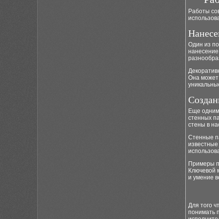
Работы со
использов
Нанесе
Один из п
нанесение 
разнообра
Декоративн
Она может 
уникальные
Создан
Еще одним
стенных п
стены в на
Стенные п
известные
использов
Примеры п
Ключевой 
и умение в
Для того ч
понимать 