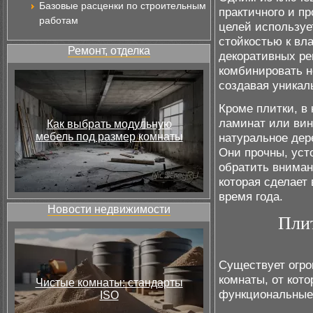
Базовые расценки по строительным
практичного и пр
работам
целей используе
стойкостью к вл
Ремонт, отделка
декоративных ре
комбинировать н
создавая уникал
Кроме плитки, в
ламинат или вин
Как выбрать модульную
мебель под размер комнаты
натуральное дер
Они прочны, уст
обратить вниман
которая сделает
время года.
Новости недвижимости
Плит
Существует огро
комнаты, от кото
Чистые комнаты: стандарты
функциональные 
ISO