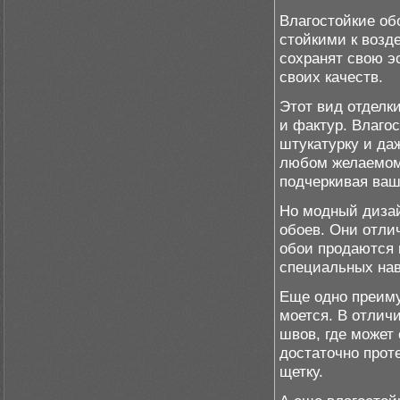
Влагостойкие об
стойкими к возде
сохранят свою э
своих качеств.
Этот вид отделк
и фактур. Влаго
штукатурку и да
любом желаемом 
подчеркивая ваш
Но модный дизай
обоев. Они отли
обои продаются в
специальных нав
Еще одно преиму
моется. В отлич
швов, где может 
достаточно прот
щетку.