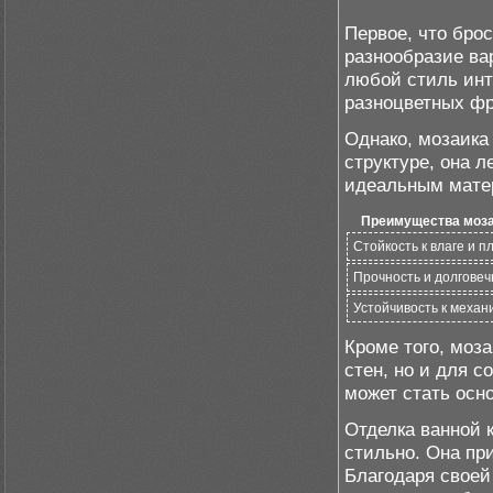
Первое, что брос
разнообразие ва
любой стиль инт
разноцветных фр
Однако, мозаика 
структуре, она л
идеальным матер
Преимущества моза
Стойкость к влаге и п
Прочность и долговеч
Устойчивость к меха
Кроме того, моз
стен, но и для с
может стать осн
Отделка ванной к
стильно. Она пр
Благодаря своей