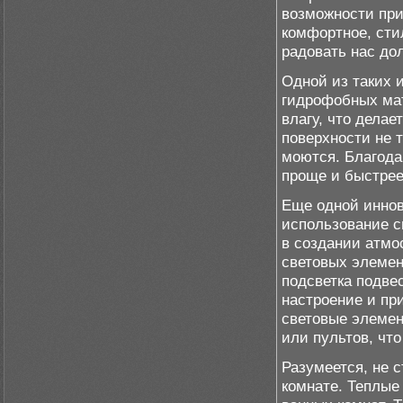
возможности при
комфортное, сти
радовать нас дол
Одной из таких 
гидрофобных мат
влагу, что дела
поверхности не т
моются. Благода
проще и быстрее
Еще одной иннов
использование с
в создании атмо
световых элемент
подсветка подве
настроение и при
световые элеме
или пультов, чт
Разумеется, не 
комнате. Теплые