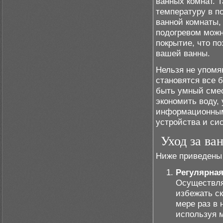
ванных комнат. 
температуру в п
ванной комнаты,
подогревом можн
покрытие, что п
вашей ванны.
Нельзя не упомя
становятся все 
быть умный смес
экономить воду,
информационным
устройства и си
Уход за ва
Ниже приведены 
Регулярная
Осуществля
избежать ск
мере раз в 
используя м