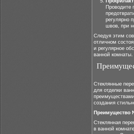
Профилакт
Проводите 
предотврат
регулярно 
швов, при 
Следуя этим сов
отличном состоя
и регулярное об
ванной комнаты.
Преимущес
Стеклянные пере
для отделки ван
преимуществами
создания стильн
Преимущество №
Стеклянная пере
в ванной комнат