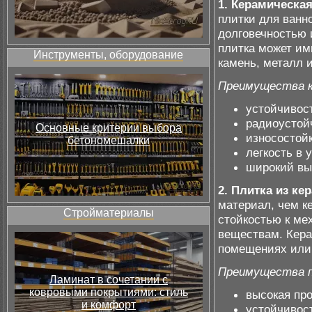
1. Керамическа
плитки для ванн
долговечностью 
плитка может им
Инструменты, оборудование
камень, металл и
Преимущества к
устойчивост
радиоустой
Основные критерии выбора
износостойк
бетономешалки
легкость в 
широкий выб
2. Плитка из ке
материал, чем к
Стройматериалы
стойкостью к ме
веществам. Кера
помещениях или 
Преимущества п
Ламинат в сочетании с
ковровыми покрытиями: стиль
высокая про
и комфорт
устойчивос