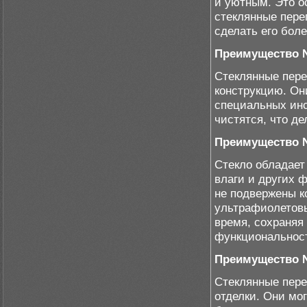
и уютным. Это о
стеклянные пере
сделать его бол
Преимущество №
Стеклянные пере
конструкцию. Он
специальных инс
чистятся, что д
Преимущество №
Стекло обладает
влаги и других 
не подвержены к
ультрафиолетовы
время, сохраняя
функциональнос
Преимущество №
Стеклянные пере
отделки. Они мо