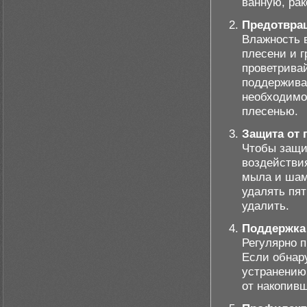
ванную, рак
Предотвращ
Влажность в
плесени и г
проветрива
поддержива
необходимо
плесенью.
Защита от 
Чтобы защи
воздействи
мыла и шамп
удалять пят
удалить.
Поддержка 
Регулярно п
Если обнар
устранению
от накопив