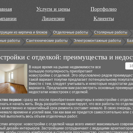
авная
Услуги и цены
Портфолио
мпании
Лицензии
Клиенты
трукции из кирпича и блоков
Отделочные работы
Столярные работы
ные работы
Сантехнические работы
Электромонтажные работы
Баз
стройки с отделкой: преимущества и недос
1
В наше время на рынке недвижимости все
большую популярность приобретают
новостройки с отделкой. Это обусловлено рядом преимущес
такой вариант покупки предлагает потенциальному покупат
Вместе с тем, следует учитывать и некоторые недостатки да
варианта. Предлагаем вам рассмотреть основные преимуще
недостатки новостроек с отделкой.
тво первое:
сразу же после приобретения квартиры в новостройке с отделко
хать и начать жить. Ведь разработчик гарантирует, что все работы по отделк
качественно и гарантийный срок ремонта составит немало. В свою очередь, 
немало времени и усилий вам, так как вам не придется самостоятельно или 
лей выполнять весь объем отделочных работ.
тво второе:
новостройки с отделкой чаще всего имеют максимально соврем
ный дизайн интерьеров. Застройщики сотрудничают с ведущими архитектора
ми, чтобы создать комфортное и стильное пространство, соответствующее п