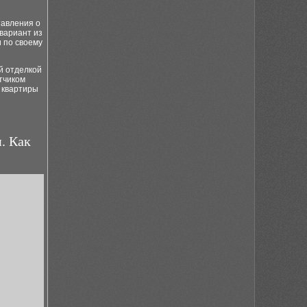
тавления о
 вариант из
 по своему
ой отделкой
тчиком
 квартиры
. Как