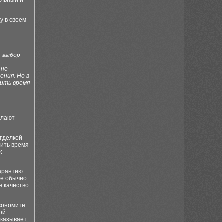
альный и
у в своем
, выбор
о
 не
ния. Но в
тить время
елают
тделкой -
тить время
к
гарантию
ие обычно
е качество
экономите
ой
оказывает