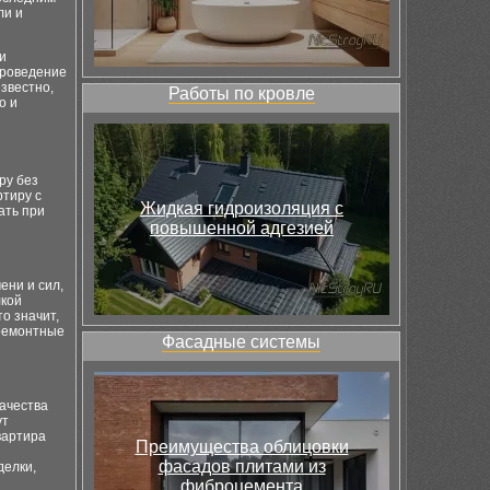
ли и
и
проведение
звестно,
Работы по кровле
о и
ру без
ртиру с
Жидкая гидроизоляция с
ать при
повышенной адгезией
ени и сил,
лкой
о значит,
 ремонтные
Фасадные системы
ачества
ут
вартира
Преимущества облицовки
фасадов плитами из
делки,
фиброцемента