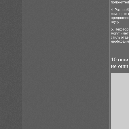
положител
4. Разнооб
комфорте и
предложенн
вкусу.
5. Некотор
могут имет
стиль отде
необходимо
10 оши
не оши