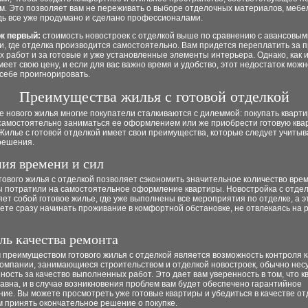
м. Это позволяет вам не переживать о выборе отделочных материалов, мебе
дь все уже продумано и сделано профессионалами.
к первый:
стоимость новостроек с отделкой выше по сравнению с авансовым
, где отделка производится самостоятельно. Вам придется переплатить за 
 работ и за готовые и уже установленные элементы интерьера. Однако, как и
меет свою цену, и если для вас важно время и удобство, этот недостаток можн
себе проигнорировать.
Преимущества жилья с готовой отделкой
 нового жилья многие покупатели сталкиваются с дилеммой: покупать кварти
 самостоятельно заниматься ее оформлением или же приобрести готовую ква
Жилье с готовой отделкой имеет свои преимущества, которые следует учитыв
решения.
ия времени и сил
тового жилья с отделкой позволяет сэкономить значительное количество врем
ы потратили на самостоятельное оформление квартиры. Новостройка с отде
ет собой готовое жилье, где уже выполнены все мероприятия по отделке, а эт
ете сразу начинать проживание в комфортной обстановке, не отвлекаясь на
ль качества ремонта
 преимуществом готового жилья с отделкой является возможность контроля к
Компании, занимающиеся строительством и отделкой новостроек, обычно нес
ность за качество выполненных работ. Это дает вам уверенность в том, что к
авна, и в случае возникновения проблем вам будет обеспечено гарантийное
ие. Вы можете просмотреть уже готовые квартиры и убедиться в качестве от
 принять окончательное решение о покупке.