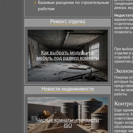
Базовые расценки по строительным
тенденция
декора, ве
работам
Недостато
вариантами
Ремонт, отделка
отделочных
качество и
позволить 
При выборе
Как выбрать модульную
отделки и
отделкой. 
мебель под размер комнаты
принятии 
Эконом
Покупка го
которые б
представля
Новости недвижимости
что вы мож
работы.
Контро
Еще одним
ремонта. 
ответствен
Чистые комнаты: стандарты
будет испр
ISO
обслуживан
прежде чем