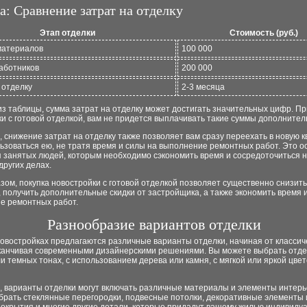
а: Сравнение затрат на отделку
Этап отделки
Стоимость (руб.)
материалов
100 000
аботников
200 000
 отделку
2-3 месяца
из таблицы, сумма затрат на отделку может достигать значительных цифр. Пр
и с готовой отделкой, вам не придется выплачивать такие суммы дополнител
, снижение затрат на отделку также позволяет вам сразу переехать в новую к
ьзоваться ею, не тратя время и силы на выполнение ремонтных работ. Это 
 занятых людей, которым необходимо сэкономить время и сосредоточиться н
других делах.
зом, покупка новостройки с готовой отделкой позволяет существенно снизит
, получить дополнительные скидки от застройщика, а также экономить время 
е ремонтных работ.
Разнообразие вариантов отделки
овостройках предлагаются различные варианты отделки, начиная от классич
аканчивая современными дизайнерскими решениями. Вы можете выбрать отде
и темных тонах, с использованием дерева или камня, с мягкой или яркой цве
, варианты отделки могут включать различные материалы и элементы интерь
рать стеклянные перегородки, подвесные потолки, декоративные элементы и