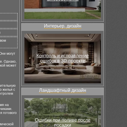
Интерьер, дизайн
я
рвом
 Они могут
Контроль и исправление
ошибок в 3D-проекте
е. Однако,
лкой может
оительную
о жилья с
Ландшафтный дизайн
онтролем
емя на
чиками.
я готового
Ошибки при поливе после
мической
посадки