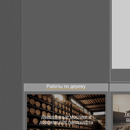
Работы по дереву
Те
Деревянные мостики и
р
дорожки для ландшафта