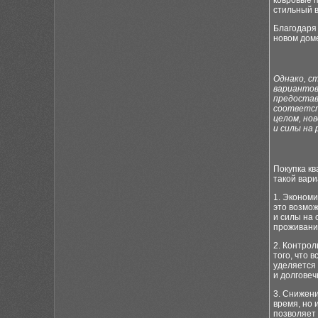
ковровые 
стильный в
Благодаря 
новом доме
Однако, с
вариантов
предостав
соответст
целом, но
и силы на
Покупка кв
такой вари
1. Экономи
это возмож
и силы на 
проживани
2. Контрол
того, что
уделяется 
и долговеч
3. Снижени
время, но 
позволяет