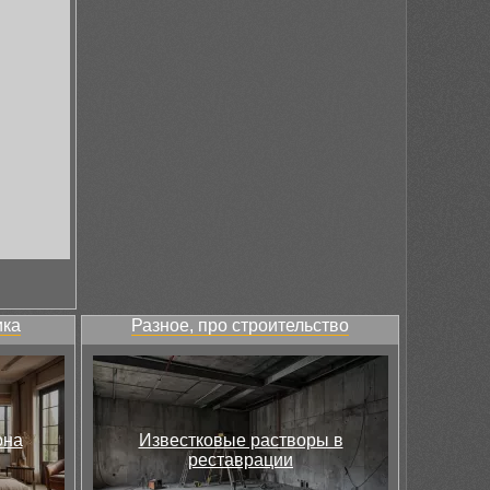
ика
Разное, про строительство
она
Известковые растворы в
реставрации