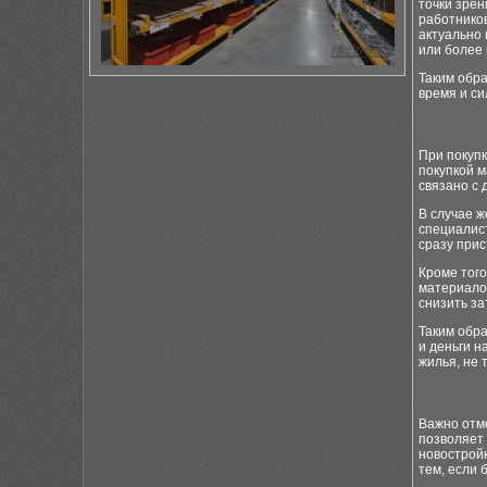
точки зрен
работников
актуально 
или более 
Таким обра
время и си
При покупк
покупкой м
связано с
В случае ж
специалис
сразу прис
Кроме того
материалов
снизить за
Таким обра
и деньги н
жилья, не 
Важно отме
позволяет
новостройк
тем, если 