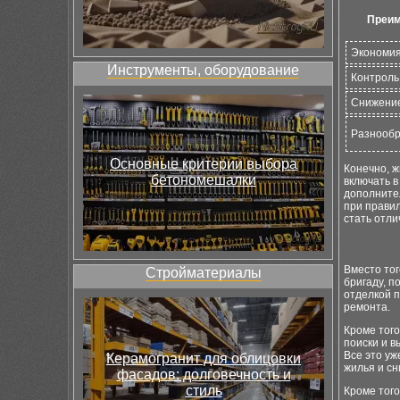
Преим
Экономия
Инструменты, оборудование
Контроль
Снижение
Разнообр
Основные критерии выбора
Конечно, ж
бетономешалки
включать в
дополните
при прави
стать отли
Вместо то
Стройматериалы
бригаду, п
отделкой п
ремонта.
Кроме того
поиски и в
Все это уж
Керамогранит для облицовки
жилья и сн
фасадов: долговечность и
стиль
Кроме того