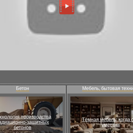
Бетон
Мебель, бытовая техн
хнология производства
Тёмная мебель: когда 
адиационно-защитных
уместна
бетонов