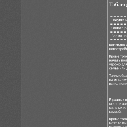
Таблиц
Покупка 
Оплата р
Время на
Как видно 
новостройк
Кроме того
начать пол
удобно для
семье или 
Таким обра
на отделку
выполнени
В разных н
стиля и з
светлых ил
гаммой.
Кроме того
можете выб