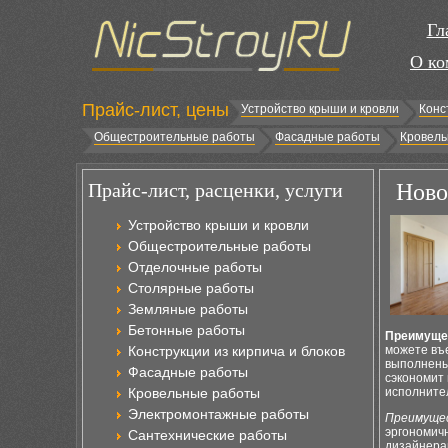
Гл
О ко
Прайс-лист, цены
Устройство крыши и кровли
Конс
Общестроительные работы
Фасадные работы
Кровель
Прайс-лист, расценки, услуги
Ново
Устройство крыши и кровли
Общестроительные работы
Отделочные работы
Столярные работы
Земляные работы
Бетонные работы
Преимущес
Конструкции из кирпича и блоков
можете въе
выполнены 
Фасадные работы
сэкономит 
Кровельные работы
исполните
Электромонтажные работы
Преимущес
эргономич
Сантехнические работы
дизайнера