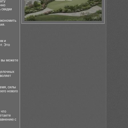
лату
енно
 скидки
сэкономить
ия.
ом и
т. Это
и вы можете
тделочных
зволяет
ремя, силы
оего нового
 что
ретаете
равнению с