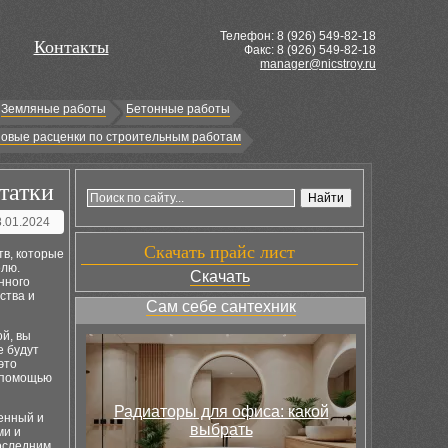
Телефон: 8 (
926
) 549-82-18
Контакты
Факс: 8 (926) 549-82-18
manager@nicstroy.ru
Земляные работы
Бетонные работы
овые расценки по строительным работам
татки
8.01.2024
Скачать прайс лист
тв, которые
елю.
Скачать
нного
ства и
Сам себе сантехник
й, вы
е будут
это
с помощью
Радиаторы для офиса: какой
енный и
выбрать
ми и
оследним