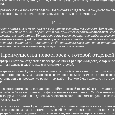
покрытия и многие другие детали, которые придадут вашему жилью индивиду
ид.
разнообразию вариантов отделки, вы сможете создать уникальную обстановк
, которая будет отвечать всем вашим желаниям и потребностям.
Итог
тоит учитывать и некоторые недостатки готовых новостроек. Во-первых
 отделки может быть ограничен, и вам придется ограничиваться тем, чт
ляется застройщиком. Во-вторых, есть вероятность, что отделка может
вовать вашим предпочтениям и придется вносить дополнительные измене
востройки с отделкой – это отличный вариант для тех, кто не хочет тра
 ремонт и предпочитает сразу получить готовое жилье.
Преимущества новостроек с готовой отделкой
артиры с готовой отделкой в новостройке имеет ряд преимуществ, которые д
ант выгодным и удобным для многих покупателей.
я времени и сил. Один из главных плюсов приобретения квартиры с готовой о
ность переехать туда практически сразу после покупки. Вам не придется тра
организацию и проведение ремонтных работ. Все уже будет сделано и готово 
ю.
ь качества ремонта. Выбирая новостройку с готовой отделкой, вы получаете 
 все работы были выполнены профессионально и качественно. Особое вниман
выбору материалов и отделочных элементов, что позволяет получить высоко
ность отделки.
е затрат на отделку. При покупке квартиры с готовой отделкой вы не только 
и сокращаете затраты на ремонт. Высокий объем продаж новостроек с отделк
 разработчикам закупать строительные и отделочные материалы оптом, что 