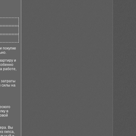
и покупке
ьно.
вартиру и
особенно
а работе,
ь затраты
и силы на
еского
лку в
товой
ера. Вы
з гипса,