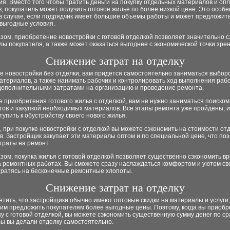
ия. Вместо того чтобы тратить деньги на покупку отдельных материалов и оп
, покупатель может получить готовое жилье по более низкой цене. Это особ
в случае, если подрядчик имеет большие объемы работы и может предложить
выгодные условия.
зом, приобретение новостройки с готовой отделкой позволяет значительно 
лы покупателя, а также может оказаться выгоднее с экономической точки зрен
Снижение затрат на отделку
е новостройки без отделки, вам придется самостоятельно заниматься выбор
атериалов, а также нанимать рабочих и контролировать ход выполнения рабо
 дополнительными затратами на организацию и проведение ремонта.
е приобретения готового жилья с отделкой, вам не нужно заниматься поиском
тов и закупкой необходимых материалов. Все этапы ремонта уже пройдены, 
тупить к обустройству своего нового жилья.
, при покупке новостройки с отделкой вы можете сэкономить на стоимости о
. Застройщик закупает эти материалы оптом и по специальной цене, что по
траты на ремонт.
зом, покупка жилья с готовой отделкой позволяет существенно сэкономить в
а ремонтных работах. Вы сможете сразу наслаждаться комфортом и уютом св
тратясь на бесконечные ремонтные хлопоты.
Снижение затрат на отделку
тить, что застройщики обычно имеют оптовые скидки на материалы и услуги,
 им предложить покупателям более выгодные цены. Поэтому, когда вы приоб
у с готовой отделкой, вы можете сэкономить существенную сумму денег по с
бы вы делали отделку самостоятельно.