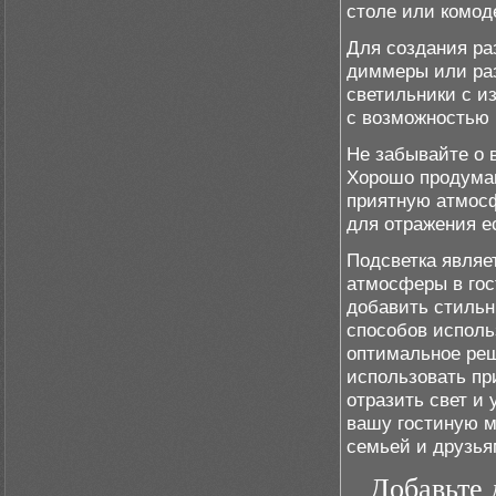
столе или комод
Для создания ра
диммеры или раз
светильники с и
с возможностью 
Не забывайте о 
Хорошо продуман
приятную атмосф
для отражения е
Подсветка являе
атмосферы в гос
добавить стильн
способов исполь
оптимальное реш
использовать пр
отразить свет и
вашу гостиную м
семьей и друзья
Добавьте 