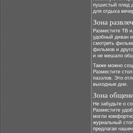
пушистый плед д
для отдыха вече
Зона развле
Разместите ТВ и
удобный диван и
смотреть фильмы
фильмов и друго
и не мешало общ
Также можно соз
Разместите стол 
паззлов. Это от
выходные дни.
Зона общен
Не забудьте о с
Разместите удоб
могли комфортно
журнальный стол
предлагая чашеч