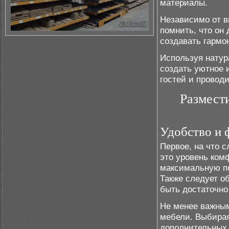
материалы.
Независимо от в
помнить, что он
создавать гармо
Используя натур
создать уютное 
гостей и провод
Размест
Удобство и 
Первое, на что 
это уровень ком
максимальную по
Также следует о
быть достаточно
Не менее важным
мебели. Выбирая
дополнительных 