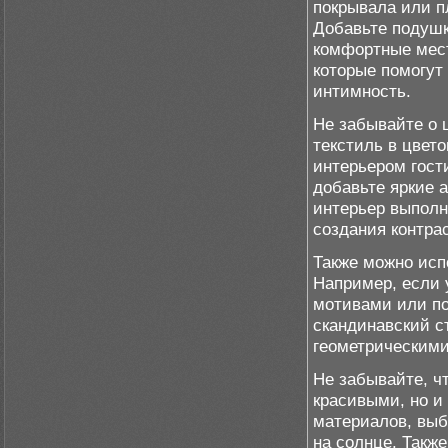
покрывала или п
Добавьте подушк
комфортные мест
которые помогут
интимность.
Не забывайте о 
текстиль в цвет
интерьером гости
добавьте яркие 
интерьер выполн
создания контрас
Также можно исп
Например, если 
мотивами или по
скандинавский с
геометрическими
Не забывайте, ч
красивыми, но и
материалов, выб
на солнце. Такж