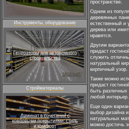
пространстве.
Одним из популя
деревянных пане
Инструменты, оборудование
естественный и 
дерева или имит
нравятся.
Другим варианто
придаст гостино
Генераторы для автономного
служить отличны
строительства
натуральный кир
кирпичный узор.
Также можно исп
придаст гостино
Стройматериалы
быть различных о
любой интерьер.
Еще один вариан
выбор дизайна и
Ламинат в сочетании с
натуральных мат
ковровыми покрытиями: стиль
можно достичь э
и комфорт