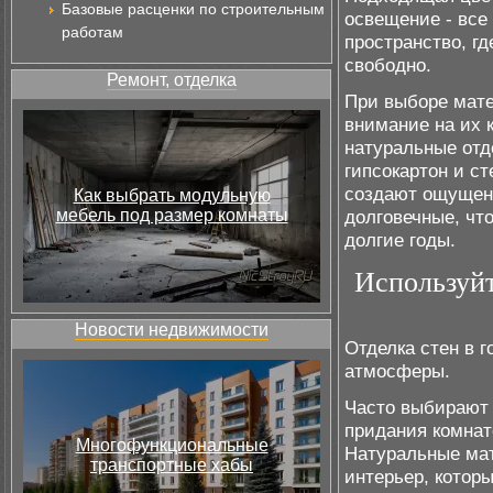
Базовые расценки по строительным
освещение - все
работам
пространство, г
свободно.
Ремонт, отделка
При выборе мате
внимание на их 
натуральные отд
гипсокартон и с
создают ощущени
Как выбрать модульную
мебель под размер комнаты
долговечные, что
долгие годы.
Используйт
Новости недвижимости
Отделка стен в 
атмосферы.
Часто выбирают 
придания комнат
Многофункциональные
Натуральные ма
транспортные хабы
интерьер, которы