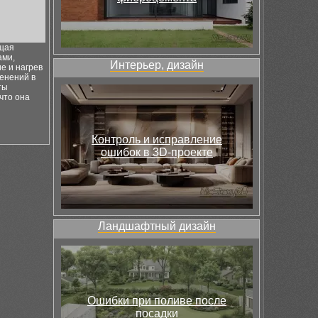
ющая
ами,
Интерьер, дизайн
е и нагрев
менений в
ты
что она
Контроль и исправление
ошибок в 3D-проекте
Ландшафтный дизайн
Ошибки при поливе после
посадки