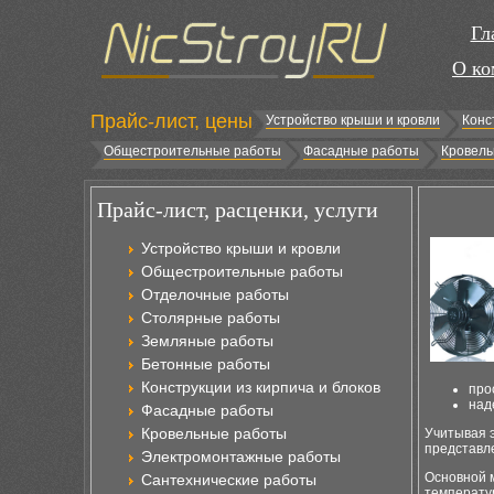
Гл
О ко
Прайс-лист, цены
Устройство крыши и кровли
Конс
Общестроительные работы
Фасадные работы
Кровель
Прайс-лист, расценки, услуги
Устройство крыши и кровли
Общестроительные работы
Отделочные работы
Столярные работы
Земляные работы
Бетонные работы
Конструкции из кирпича и блоков
про
над
Фасадные работы
Кровельные работы
Учитывая 
представле
Электромонтажные работы
Основной 
Сантехнические работы
температу