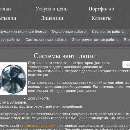
авная
Услуги и цены
Портфолио
мпании
Лицензии
Клиенты
трукции из кирпича и блоков
Отделочные работы
Столярные работы
ные работы
Сантехнические работы
Электромонтажные работы
Баз
Системы вентиляции
Под влиянием естественных факторов (разность
0
температур воздуха, колебания давления от
высотных изменений, ветровое давление) создается естест
вентиляция.
При возникновении вышеуказанных условий можно обойтись
использования электрооборудования. Естественные систем
вентиляции обладают рядом достоинств:
доступность;
стота установки;
ежность вследствие отсутствия электроприборов.
эти преимущества, естественные системы популярны в строительстве жилых 
нные в виде вентиляционных коробов. Размещение стандартно - на кухне и 
минус такой
системы вентиляции
- постоянная зависимость от прородных усл
ры, направления и скорости ветра, др. При неблагоприятных факторах эффе