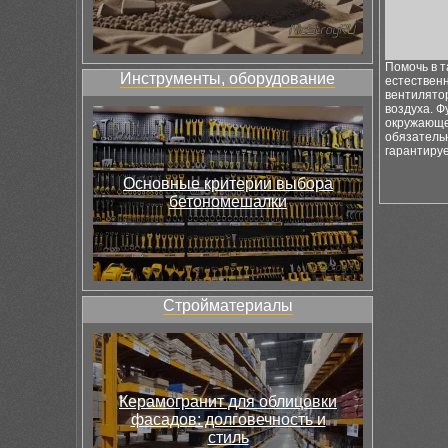
Помочь в т
Инструменты, оборудование
естествен
вентилято
воздуха. Ф
окружающе
обязательн
гарантиру
Основные критерии выбора
бетономешалки
Стройматериалы
Керамогранит для облицовки
фасадов: долговечность и
стиль