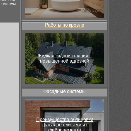
й системы,
Работы по кровле
Жидкая гидроизоляция с
повышенной адгезией
Фасадные системы
Преимущества облицовки
фасадов плитами из
фиброцемента