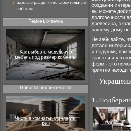
Базовые расценки по строительным
создании интерь
работам
вы можете добит
долговечности в
Ремонт, отделка
древесина, эколо
вашему дому осо
Не забывайте, чт
детали интерьер
и подушки, помо
Как выбрать модульную
мебель под размер комнаты
красоты и уютно
форм - это помо
приятно находит
Украшение
Новости недвижимости
1. Подберит
Чистые комнаты: стандарты
ISO