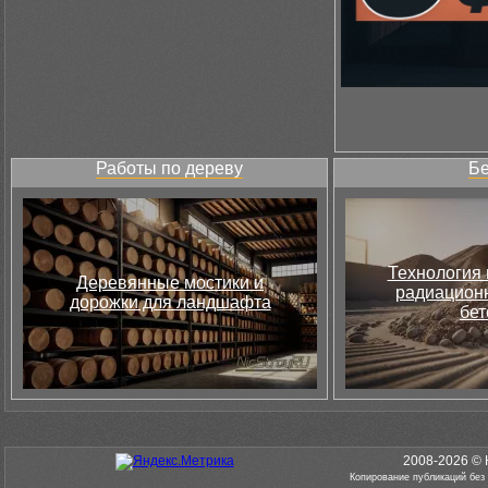
Работы по дереву
Бе
Технология 
Деревянные мостики и
радиацион
дорожки для ландшафта
бет
2008-2026 © 
Копирование публикаций без