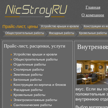
Главная
О компании
Прайс-лист, цены
Устройство крыши и кровли
Конструкции из к
Общестроительные работы
Фасадные работы
Кровельные работы
Прайс-лист, расценки, услуги
Внутренняя
Устройство крыши и кровли
Общестроительные работы
Отделочные работы
Столярные работы
Земляные работы
Бетонные работы
Конструкции из кирпича и блоков
вкус. Если вы х
Фасадные работы
положительные э
Кровельные работы
внутреннюю отде
Электромонтажные работы
Сантехнические работы
Выбор материало