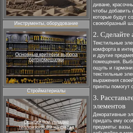
диване, красочн
чтобы добавить 
которые будут с
своеобразный ш
Инструменты, оборудование
2. Сделайте 
Текстильные эле
комфорта в инте
Основные критерии выбора
и другие предме
бетономешалки
помещения. Выби
ощупь и гармони
текстильные эле
выражения своей
принты помогут 
Стройматериалы
3. Расставь
элементов
Декоративные эл
придать ему осо
Ошибки при укладке
предметы: вазы, 
теплоизоляции на фасад