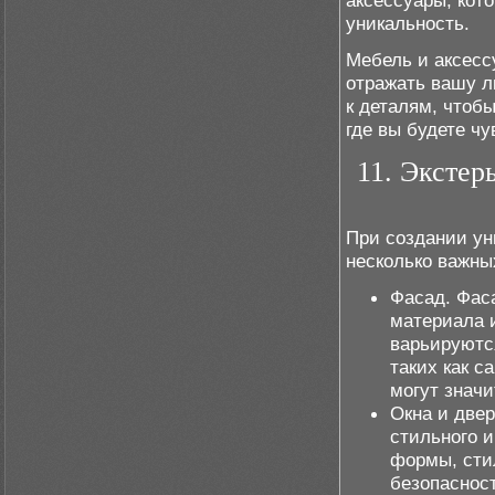
аксессуары, кот
уникальность.
Мебель и аксесс
отражать вашу л
к деталям, чтоб
где вы будете ч
11. Экстер
При создании ун
несколько важны
Фасад. Фас
материала 
варьируютс
таких как с
могут значи
Окна и двер
стильного и
формы, стил
безопасност