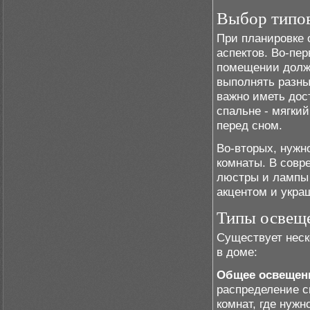
Выбор типо
При планировке 
аспектов. Во-пе
помещении должн
выполнять разны
важно иметь дос
спальне - мягки
перед сном.
Во-вторых, нужн
комнаты. В совр
люстры и лампы 
акцентом и укра
Типы освеще
Существует неск
в доме:
Общее освещен
распределение с
комнат, где нуж