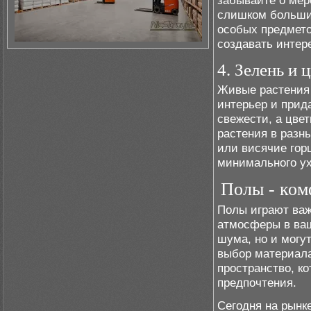
забывайте о мер
слишком большим
особых предмето
создавать интер
4. Зелень и 
Живые растения 
интерьер и прид
свежести, а цвет
растения в разн
или висячие гор
минимального ух
Полы - ком
Полы играют важ
атмосферы в ваш
шума, но и могу
выбор материала
пространство, к
предпочтения.
Сегодня на рынк