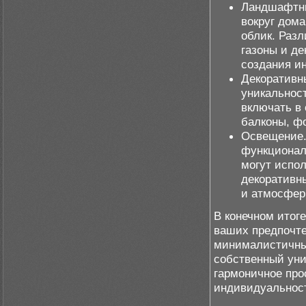
Ландшафтны
вокруг дом
облик. Разл
газоны и д
создания и
Декоративн
уникальнос
включать в 
балконы, ф
Освещение.
функционал
могут испол
декоративн
и атмосфер
В конечном итоге
ваших предпочте
минималистичным
собственный уни
гармоничное про
индивидуальнос