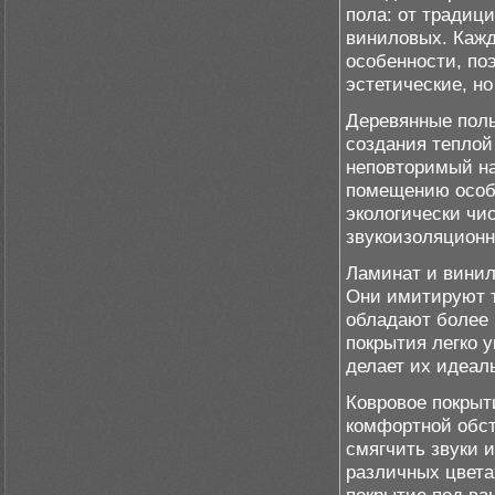
пола: от традиц
виниловых. Каж
особенности, по
эстетические, но
Деревянные полы
создания теплой
неповторимый на
помещению особу
экологически чи
звукоизоляцион
Ламинат и винил
Они имитируют т
обладают более 
покрытия легко 
делает их идеал
Ковровое покрыт
комфортной обст
смягчить звуки 
различных цвета