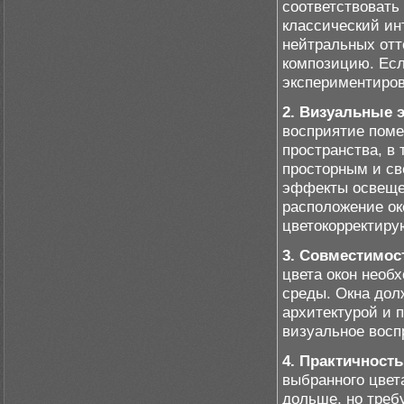
соответствовать
классический ин
нейтральных отт
композицию. Есл
экспериментиров
2. Визуальные 
восприятие пом
пространства, в 
просторным и св
эффекты освеще
расположение ок
цветокорректир
3. Совместимос
цвета окон необ
среды. Окна дол
архитектурой и 
визуальное восп
4. Практичность
выбранного цвет
дольше, но требу