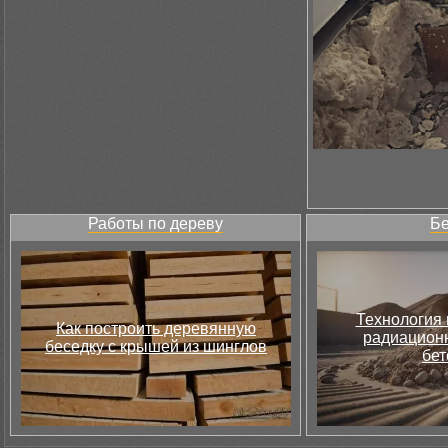
Работы по дереву
Бе
Технология 
Как построить деревянную
радиацион
беседку с крышей из шинглов
бет