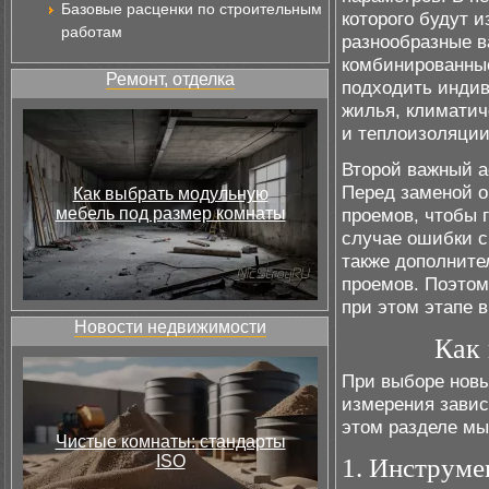
Базовые расценки по строительным
которого будут 
работам
разнообразные в
комбинированные
Ремонт, отделка
подходить индив
жилья, климатич
и теплоизоляции
Второй важный а
Перед заменой о
Как выбрать модульную
мебель под размер комнаты
проемов, чтобы 
случае ошибки с
также дополните
проемов. Поэтом
при этом этапе в
Новости недвижимости
Как 
При выборе новы
измерения завис
этом разделе мы
Чистые комнаты: стандарты
ISO
1. Инструме