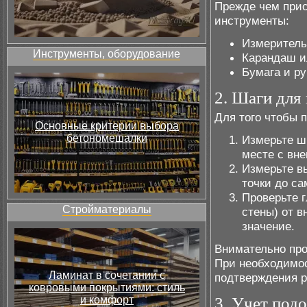
Прежде чем прис
инструменты:
Измеритель
Инструменты, оборудование
Карандаш и
Бумага и ру
2. Шаги для
Для того чтобы 
Основные критерии выбора
бетономешалки
Измерьте ш
месте с вн
Измерьте в
точки до са
Проверьте г
Стройматериалы
стены) от 
значение.
Внимательно про
При необходимо
Ламинат в сочетании с
подтверждения р
ковровыми покрытиями: стиль
и комфорт
3. Учет под