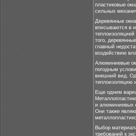
пластиковые окн
сильных механич
Деревянные окна
вписываются в и
теплоизоляцией
того, деревянны
главный недоста
воздействию вла
Алюминиевые ок
погодным услов
внешний вид. О
теплоизоляцию и
Еще одним вариа
Металлопластико
и алюминиевых о
Они также являю
металлопластико
Выбор материала
требований к эк