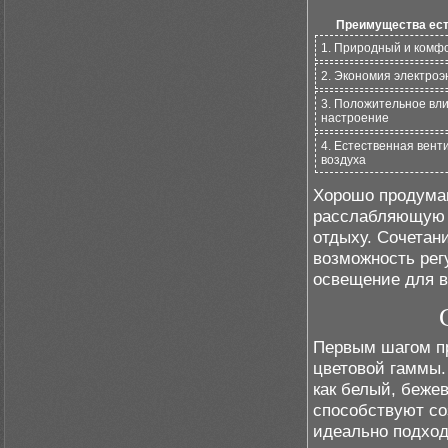
Преимущества ест
1. Природный и комф
2. Экономия электроэ
3. Положительное вли
настроение
4. Естественная вент
воздуха
Хорошо продуман
расслабляющую 
отдыху. Сочетани
возможность рег
освещение для в
Первым шагом пр
цветовой гаммы.
как белый, беже
способствуют с
идеально подход