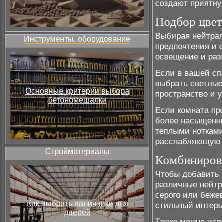
создают приятну
Подбор цве
Выбирая нейтрал
Инструменты, оборудование
предпочтения и 
освещение и раз
Если в вашей сп
выбрать светлые
Основные критерии выбора
пространство и 
бетономешалки
Если комната пр
более насыщенны
теплыми нотками
расслабляющую 
Стройматериалы
Комбинирова
Чтобы добавить 
различные нейтр
серого или беже
Как выбрать наличники для
стильный интерь
дверей
Также можно исп