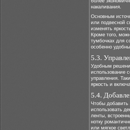
более экономич
накаливания.
Основным источн
или подвесной 
изменять яркост
Кроме того, мож
тумбочках для с
особенно удобны
5.3. Управл
Удобным решени
использование с
управления. Так
яркость и включа
5.4. Добавле
Чтобы добавить 
использовать де
ленты, встроенн
нотку романтичн
или мягкое свет