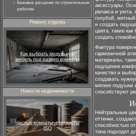
Базовые расценки по строительным
аксессуары. Осн
работам
релакса и уюта, 
голубой, мятный
Ремонт, отделка
и создать ощуще
цвета, такие ка
создать спокойн
Фактура поверхн
гармоничной атм
Как выбрать модульную
мебель под размер комнаты
материалы, такие
ощущение комфор
качество и выбо
создавать нужну
мягкие подушки 
Новости недвижимости
способствуют ре
И
Нейтральные цве
оттенки, создаю
Чистые комнаты: стандарты
способностью от
ISO
тона подходят д