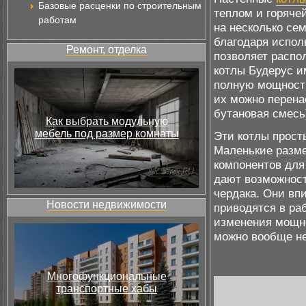
Базовые расценки по строительным
теплом и горяче
работам
на несколько се
благодаря испол
Ремонт, отделка
позволяет распо
котлы Будерус и
полную мощность
их можно перена
бутановая смесь
Как выбрать модульную
мебель под размер комнаты
Эти котлы просты
Маленькие разм
компонентов для
дают возможност
чердака. Они вп
Новости недвижимости
приводятся в ра
изменения мощно
можно вообще не
Многофункциональные
транспортные хабы