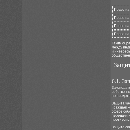
Право на
Право на
Право на
Право на
Таким обра
между инд
и интерес
обществен
Защит
6.1. З
Законодат
собственно
по предот
Защита час
Гражданск
сфере соб
передачи и
противопр
Защита со