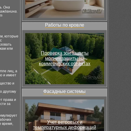
ь. Она
ражданина.
ют
Работы по кровле
м, которые
с
ьзовать
икам или
Проверка зон защиты
молниезащиты на
коммерческих объектах
ппе лиц, а
во и имеет
щество и
Фасадные системы
о другому
т права и
сти за
тимулирует
абочих
Учет ветровых и
е время,
температурных деформаций