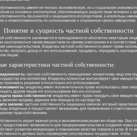
обственность имеет не только экономическую, но и социальную значимост
одним из основных институтов, обеспечивающих защиту прав человека и г
собственность признается и защищается государством, а владельцы име
ти и ответственность по использованию и сохранению своего имущества.
Понятие и сущность частной собственности
ной собственности заключается в принадлежности абсолютно некоторым лица
во распоряжаться своим имуществом по своему усмотрению и в соответствии 
им законодательством. Владелец частной собственности имеет право испол
ство, получать доход от его использования, продавать, передавать наследн
гим лицам.
ые характеристики частной собственности:
надлежность:
частная собственность принадлежит конкретному лицу или гру
государству или коллективу. Владелец полностью контролирует свое имущест
во принимать решения относительно его использования.
клюзивность:
владелец имеет исключительное право использовать свое иму
рещать другим лицам его использование без его согласия.
едача права собственности:
владелец имеет право передать свое имуществ
у, включая продажу, дарение или передачу по наследству.
ита законом:
частная собственность защищена законом, который гарантируе
боды владельца и предоставляет механизмы для привлечения к ответственно
ушение прав собственника.
бственность играет важную роль в экономическом развитии общества. Она с
и, предоставляет возможности для предпринимательства и создания новых р
обствует развитию конкуренции и повышению качества товаров и услуг. В то ж
бственность должна быть справедливо регулирована государством, чтобы