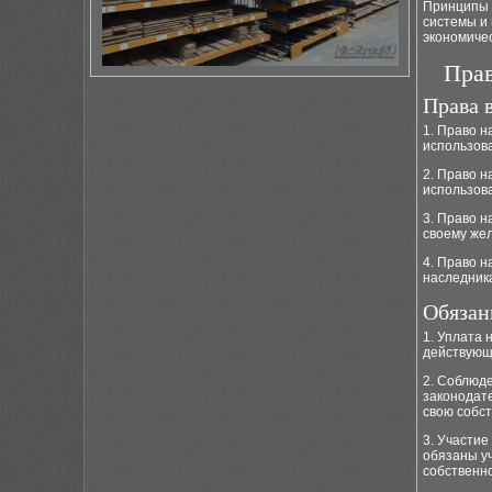
Принципы 
системы и
экономиче
Прав
Права 
1. Право н
использова
2. Право н
использова
3. Право н
своему жел
4. Право н
наследника
Обязан
1. Уплата 
действующ
2. Соблюд
законодате
свою собс
3. Участие
обязаны уч
собственно