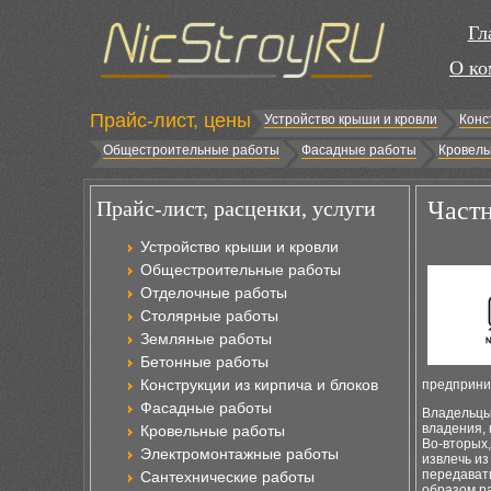
Гл
О ко
Прайс-лист, цены
Устройство крыши и кровли
Конс
Общестроительные работы
Фасадные работы
Кровель
Прайс-лист, расценки, услуги
Частн
Устройство крыши и кровли
Общестроительные работы
Отделочные работы
Столярные работы
Земляные работы
Бетонные работы
Конструкции из кирпича и блоков
предприни
Фасадные работы
Владельцы 
владения, 
Кровельные работы
Во-вторых,
Электромонтажные работы
извлечь из
передавать
Сантехнические работы
образом р