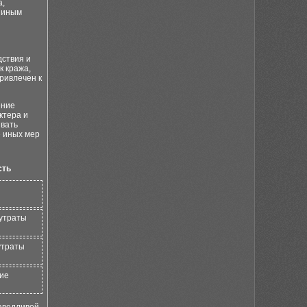
а,
 иным
дствия и
к кража,
ривлечен к
ение
ктера и
ивать
 иных мер
сть
утраты
утраты
ие