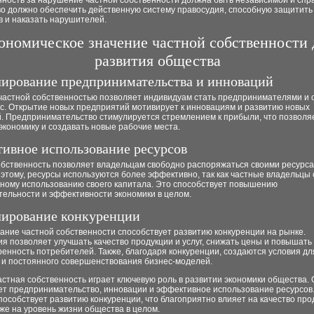
нность за нарушение частной собственности должна быть независимой и спр
во должно обеспечить действенную систему правосудия, способную защитить
в и наказать нарушителей.
ономическое значение частной собственности 
развития общества
ирование предпринимательства и инноваций
частной собственностью позволяет индивидуам стать предпринимателями и 
ес. Открытие новых предприятий мотивирует к инновациям и развитию новых
й. Предпринимательство стимулируется стремлением к прибыли, что позволя
экономику и создавать новые рабочие места.
ивное использование ресурсов
обственность позволяет владельцам свободно распоряжаться своими ресурса
этому, ресурсы используются более эффективно, так как частные владельцы
ьному использованию своего капитала. Это способствует повышению
тельности и эффективности экономики в целом.
ирование конкуренции
ание частной собственности способствует развитию конкуренции на рынке.
я позволяет улучшать качество продукции и услуг, снижать цены и повышать
енность потребителей. Также, благодаря конкуренции, создаются условия дл
 и постоянного совершенствования бизнес-моделей.
астная собственность играет ключевую роль в развитии экономики общества.
ет предпринимательство, инновации и эффективное использование ресурсов
способствует развитию конкуренции, что благоприятно влияет на качество про
акже на уровень жизни общества в целом.