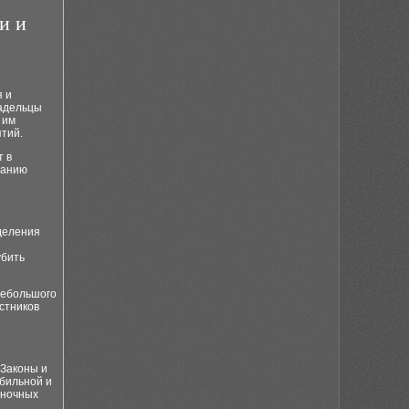
и и
я и
ладельцы
 им
тий.
т в
данию
деления
убить
небольшого
стников
 Законы и
бильной и
ыночных