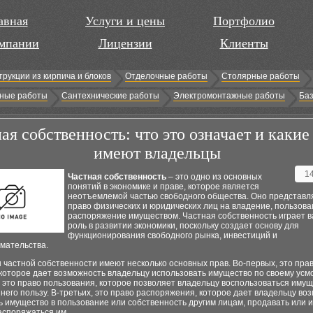
авная
Услуги и цены
Портфолио
мпании
Лицензии
Клиенты
трукции из кирпича и блоков
Отделочные работы
Столярные работы
ные работы
Сантехнические работы
Электромонтажные работы
Баз
ая собственность: что это означает и какие
имеют владельцы
1
Частная собственность
– это одно из основных
понятий в экономике и праве, которое является
неотъемлемой частью свободного общества. Оно представл
право физических и юридических лиц на владение, пользова
распоряжение имуществом. Частная собственность играет 
роль в развитии экономики, поскольку создает основу для
функционирования свободного рынка, инвестиций и
мательства.
частной собственности имеют несколько основных прав. Во-первых, это пра
которое дает возможность владельцу использовать имущество по своему усм
 это право пользования, которое позволяет владельцу воспользоваться иму
 него пользу. В-третьих, это право распоряжения, которое дает владельцу во
 имущество в пользование или собственность другим лицам, продавать или 
аспоряжаться им.