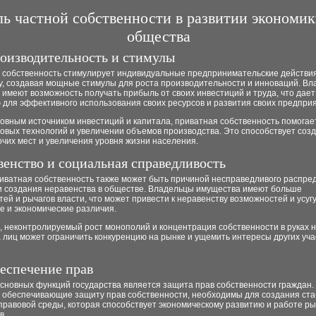
ль частной собственности в развитии экономик
общества
роизводительность и стимулы
 собственность стимулирует индивидуальные предпринимательские действи
у, создавая мощные стимулы для роста производительности и инноваций. В
имеют возможность получать прибыль от своих инвестиций и труда, что дает
 для эффективного использования своих ресурсов и развития своих предприя
овным источником инвестиций и капитала, приватная собственность помогае
овых технологий и увеличении объемов производства. Это способствует соз
чих мест и увеличения уровня жизни населения.
авенство и социальная справедливость
риватная собственность также может быть причиной несправедливого распре
 и создания неравенства в обществе. Владельцы имущества имеют больше
ей и рычагов власти, что может привести к неравенству возможностей и усуг
е и экономические различия.
, неконтролируемый рост монополий и концентрация собственности в руках 
 лиц может ограничить конкуренцию на рынке и ущемить интересы других уча
беспечение прав
сновных функций государства является защита прав собственности граждан.
, обеспечивающие защиту прав собственности, необходимы для создания ста
правовой среды, которая способствует экономическому развитию и работе р
в.