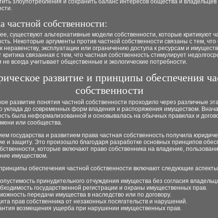
тить злоупотребления и сохранить баланс интересов общества и владельцев
сти.
а частной собственности:
ее, существуют альтернативные модели собственности, которые критикуют ч
сть. Некоторые аргументы против частной собственности связаны с тем, что
к неравенству, эксплуатации или ограничению доступа к ресурсам и имуществ
 критика связанная с тем, что частная собственность стимулирует недолгос
 не всегда учитывает общественные и экологические потребности.
рическое развитие и принципы обеспечения ча
собственности
ое развитие понятия частной собственности проходило через различные эта
о уклада до современных форм владения и распоряжения имуществом. Внача
ость была неформализованной и основывалась на обычных правилах и догов
емени или сообщества.
ием государства и развитием права частная собственность получила юридиче
е и защиту. Это произошло благодаря разработке основных принципов обес
бственности, которые включают право собственника на владение, пользовани
ние имуществом.
принципы обеспечения частной собственности включают следующие аспекты
опустимость принудительного отчуждения имущества без согласия владельц
бходимость государственной регистрации и охраны имущественных прав.
можность передачи имущества в наследство или по договору.
ита прав собственника от незаконных посягательств и нарушений.
антия возмещения ущерба при нарушении имущественных прав.