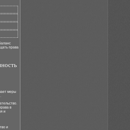
баланс
щать права
нность
вает меры
.
ательство.
права в
я и
тво и