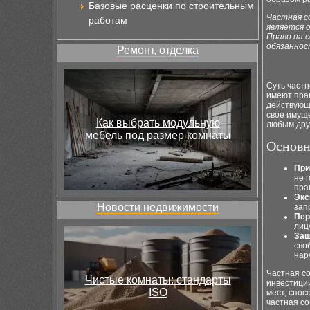
Базовые расценки по строительным
Частная с
работам
является 
Право на 
обязаннос
Ремонт, отделка
Суть част
имеют пра
действующ
свое имуще
Как выбрать модульную
любым дру
мебель под размер комнаты
Основн
При
не 
пра
Экс
Новости недвижимости
зап
Пер
лиц
Защ
сво
нар
Частная со
Чистые комнаты: стандарты
инвестици
ISO
мест, спос
частная со