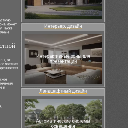
астную
 она может
Интерьер, дизайн
у. Также
рочные
стной
Интерактивные зоны для
пы, от
презентаций
ле частная
оренностях
ское
печения
е и
Ландшафтный дизайн
:
а.
Автоматические системы
освещения