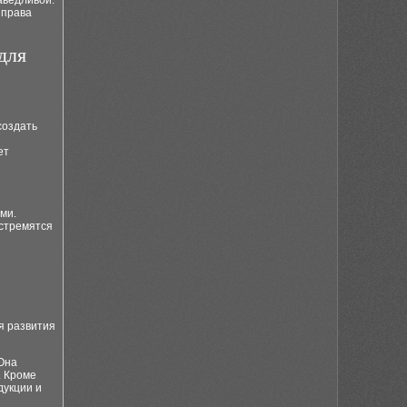
аведливой.
 права
для
создать
ет
ми.
 стремятся
я развития
 Она
. Кроме
дукции и