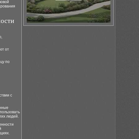
вовой
ирования
ности
ю,
ют от
ицу по
ствии с
енные
спользовать
гих людей.
венности
й
циях.