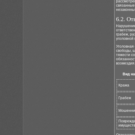
рассмотре
связанные
незаконны
6.2. О
Нарушение
ответствен
грабеж, р
уголовной 
Уголовная
свободы, 
тяжести с
обязаннос
возмездия
Вид н
Кража
Грабеж
Мошенни
Поврежд
имущест