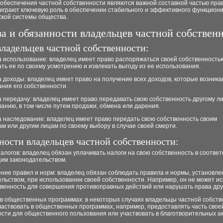
обеспечения частной собственности являются важной составной частью пра
 играют ключевую роль в обеспечении стабильного и эффективного функцион
ской системы общества.
а и обязанности владельцев частной собствен
владельцев частной собственности:
а использование: владелец имеет право распоряжаться своей собственность
ть ее по своему усмотрению и извлекать выгоду из ее использования.
а доходы: владелец имеет право на получение всех доходов, которые возника
ния его собственности.
а передачу: владелец имеет право передавать свою собственность другому л
анию, в том числе путем продажи, обмена или дарения.
а наследование: владелец имеет право передать свою собственность своим
м или другим лицам по своему выбору в случае своей смерти.
ности владельцев частной собственности:
налогов: владелец обязан уплачивать налоги на свою собственность в соответ
им законодательством.
ение правил и норм: владелец обязан соблюдать правила и нормы, установл
льством, при использовании своей собственности. Например, он не может и
твенность для совершения противоправных действий или нарушать права дру
 в общественных программах: в некоторых случаях владельцы частной собст
аствовать в общественных программах, например, предоставлять часть свое
сти для общественного пользования или участвовать в благотворительных ак