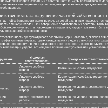
ние судебных споров, связанных с собственностью. Суды рассматривают дел
 с незаконным овладением имуществом, его присвоением, повреждением или
м обращением.
тветственность за нарушение частной собственности
 частной собственности может повлечь за собой различные правовые после
ность для нарушителей. При совершении противоправных действий, таких ка
азбой, мошенничество или повреждение имущества, нарушитель может быть п
или гражданской ответственности.
 ответственность предусматривает различные меры наказания, включая лиш
штрафы или иные меры, которые накладываются судом в зависимости от хара
овершенного преступления. Гражданская ответственность может предусматр
ть компенсации ущерба, возмещение причиненных убытков или установление
.
Уголовная
арушения
Гражданская ответственно
ответственность
Лишение свободы,
Возмещение утраты имущества
штраф
Лишение свободы,
Компенсация ущерба, возмещение 
штраф
имущества
Лишение свободы,
Возмещение ущерба, возмещение 
чество
штраф
имущества
ение
Штраф, обязательные
Возмещение ущерба, восстановлен
ва
работы
имущества