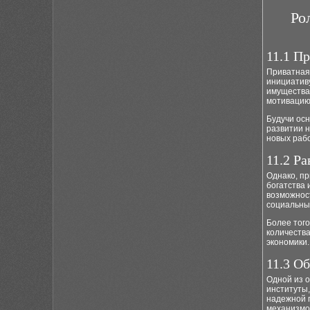
Ро
11.1 П
Приватная
инициатив
имущества 
мотивацию
Будучи осн
развитии н
новых рабо
11.2 Р
Однако, п
богатства
возможност
социальны
Более того
количества
экономики.
11.3 О
Одной из о
институты
надежной 
механизмо