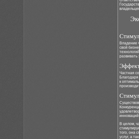
Ответстве
Государст
владельце
Эк
Стимул
Владение 
свой бизн
технологи
развивать 
Эффект
Частная с
Благодаря 
к оптимал
производи
Стимул
Существов
Конкуренци
удовлетвор
инноваций
В целом, ч
стимулиру
того, она 
услуг, а т