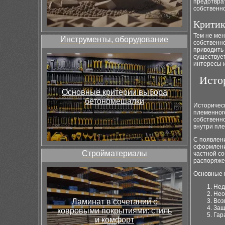
предотвра
собственно
Критик
Тем не мен
Инструменты, оборудование
собственно
приводить 
существует
интересы и
Исто
Основные критерии выбора
бетономешалки
Историческ
племенног
собственн
внутри пл
С появлен
оформлени
Стройматериалы
частной со
распоряже
Основные 
Нед
Нео
Ламинат в сочетании с
Воз
Защ
ковровыми покрытиями: стиль
Гар
и комфорт