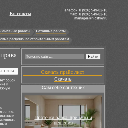
Телефон: 8 (
926
) 549-82-18
Контакты
Факс: 8 (926) 549-82-18
manager@nicstroy.ru
Земляные работы
Бетонные работы
овые расценки по строительным работам
 права
4.01.2024
Скачать прайс лист
Скачать
яет собой
ние и
Сам себе сантехник
важную
во
отрению.
ществом и
Протечки бачка: причины и
зможность
решения
иным