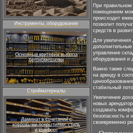
При правильном 
помещением мож
происходит ежем
Инструменты, оборудование
позволит получа
средств в разви
Для увеличения 
дополнительные у
управление скла
Основные критерии выбора
оборудования и 
бетономешалки
Важно также сле
на аренду в соо
ценообразование
стабильный пото
Стройматериалы
Увеличение дохо
новых арендатор
создавать комфо
безопасность и н
Ламинат в сочетании с
своевременно ре
ковровыми покрытиями: стиль
и комфорт