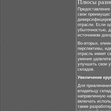
Плюсы разно
Предоставление 
свои преимущест
диверсифицирова
отрасли. Если о
убыточностью, д
источником дохо
Во-вторых, клие
перспективы, ид
отрасль имеет с
умение удовлетв
улучшить свои у
складов.
Увеличение кру
Для привлечения
владельцу склад
направленную на
включать исполь
также разработк