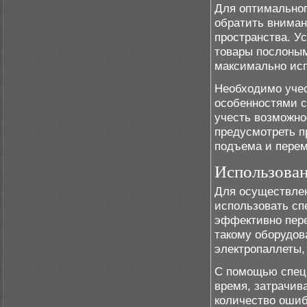
Для оптимальног
обратить вниман
пространства. У
товары послоным
максимально ис
Необходимо учес
особенностями с
учесть возможно
предусмотреть п
подъема и перем
Использован
Для осуществлен
использовать сп
эффективно пере
такому оборудов
электропаллеты,
С помощью специ
время, затрачив
количество ошиб