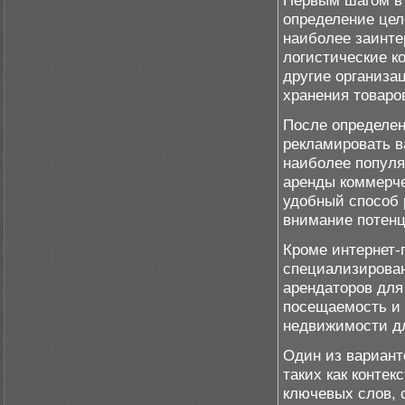
Первым шагом в 
определение цел
наиболее заинте
логистические к
другие организа
хранения товаро
После определен
рекламировать в
наиболее популя
аренды коммерч
удобный способ 
внимание потенц
Кроме интернет-
специализирован
арендаторов дл
посещаемость и 
недвижимости дл
Один из вариант
таких как конте
ключевых слов, 