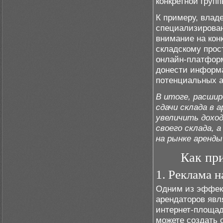
конкретной групп
К примеру, влад
специализирован
внимание на кон
складскому прос
онлайн-платформ
донести информа
потенциальных а
В итоге, расши
сдачи склада в 
увеличить дохо
своего склада, 
на рынке аренды
Как пр
1. Реклама 
Одним из эффек
арендаторов явл
интернет-площад
можете создать 