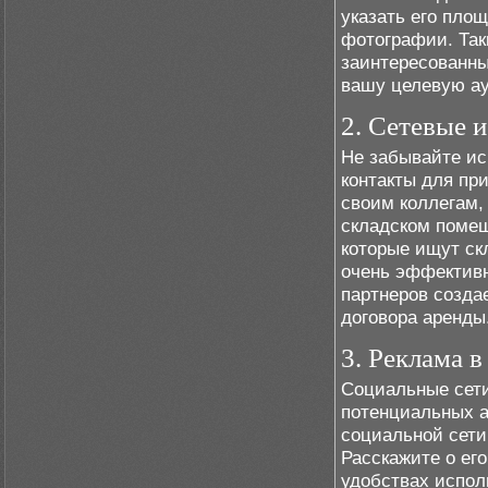
указать его пло
фотографии. Та
заинтересованны
вашу целевую а
2. Сетевые 
Не забывайте ис
контакты для пр
своим коллегам,
складском помещ
которые ищут ск
очень эффективн
партнеров созда
договора аренды
3. Реклама 
Социальные сети
потенциальных а
социальной сети
Расскажите о ег
удобствах испол