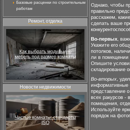
Базовые расценки по строительным
Однако, чтобы п
работам
правильно предс
расскажем, каки
Ремонт, отделка
сделать ваше пр
конкурентоспосо
Во-первых
, важ
Укажите его общ
потолков, наличи
Как выбрать модульную
мебель под размер комнаты
ли в помещении 
Опишите условия
складирование о
Во-вторых
, уде
информативные 
Новости недвижимости
представление о
всех ракурсов - 
помещения, отде
Используйте ярк
порядок на фото
Чистые комнаты: стандарты
ISO