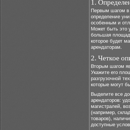
1. Определе
Первым шагом в 
определение уни
особенным и отл
Может быть это 
большая площадь
которое будет м
арендаторам.
2. Четкое о
Вторым шагом яв
Укажите его пло
разгрузочной те
которые могут б
Выделите все до
арендаторов: уд
магистралей, во
(например, скла
товаров), наличи
доступные услов