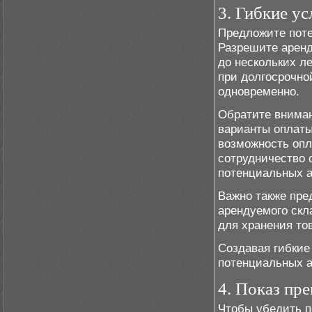
3. Гибкие у
Предложите поте
Разрешите аренд
до нескольких л
при долгосрочно
одновременно.
Обратите вниман
варианты оплаты
возможность опл
сотрудничество 
потенциальных а
Важно также пре
арендуемого скл
для хранения то
Создавая гибкие
потенциальных а
4. Показ пр
Чтобы убедить п