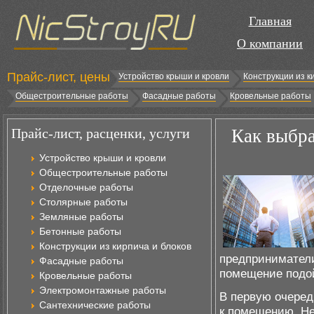
Главная
О компании
Прайс-лист, цены
Устройство крыши и кровли
Конструкции из к
Общестроительные работы
Фасадные работы
Кровельные работы
Прайс-лист, расценки, услуги
Как выбр
Устройство крыши и кровли
Общестроительные работы
Отделочные работы
Столярные работы
Земляные работы
Бетонные работы
Конструкции из кирпича и блоков
предприниматели
Фасадные работы
помещение подой
Кровельные работы
Электромонтажные работы
В первую очеред
Сантехнические работы
к помещению. Не