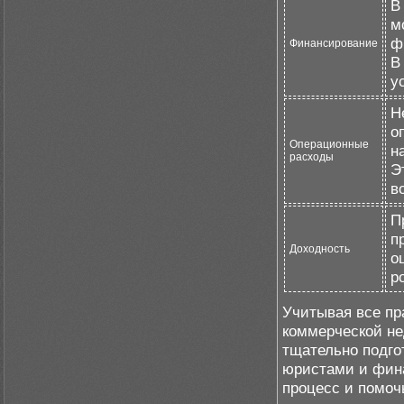
В
м
ф
Финансирование
В
у
Н
о
Операционные
н
расходы
Э
в
П
п
Доходность
о
р
Учитывая все пр
коммерческой н
тщательно подг
юристами и фина
процесс и помоч