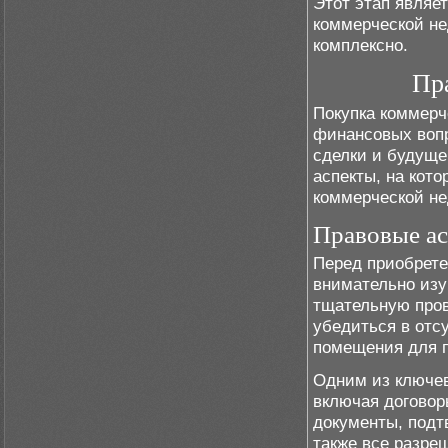
Этот этап являе
коммерческой не
комплексно.
Пр
Покупка коммерч
финансовых вопр
сделки и будуще
аспекты, на кот
коммерческой н
Правовые а
Перед приобрет
внимательно изу
тщательную пров
убедиться в отс
помещения для п
Одним из ключев
включая договор
документы, подт
также все разре