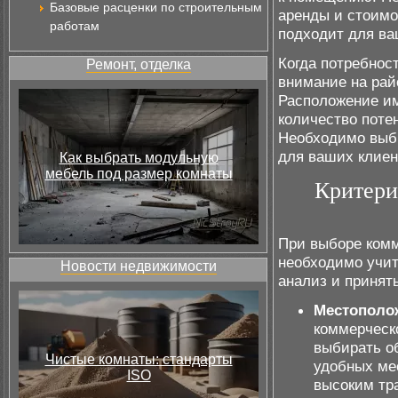
Базовые расценки по строительным
аренды и стоимо
работам
подходит для ва
Когда потребнос
Ремонт, отделка
внимание на рай
Расположение им
количество поте
Необходимо выби
для ваших клиент
Как выбрать модульную
мебель под размер комнаты
Критери
При выборе комм
необходимо учит
Новости недвижимости
анализ и принят
Местополо
коммерческ
выбирать о
Чистые комнаты: стандарты
удобных ме
ISO
высоким тр