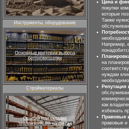
Цена и фи
покупки ко
которые по
Также нужн
Инструменты, оборудование
обслуживан
Потребност
необходимо
Например, е
понадобитс
Основные критерии выбора
Планировк
бетономешалки
на планиров
соответств
нуждам кли
необходимо
Репутация 
Стройматериалы
обслуживан
коммерческ
как владеле
избежать п
Правовые 
Ошибки при укладке
правовые и
теплоизоляции на фасад
недвижимос