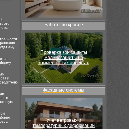
ый
ь это.
Работы по кровле
нете,
требности.
 решения.
будет ему
Проверка зон защиты
молниезащиты на
яется
коммерческих объектах
общему
ную
орта и
ководителю
Фасадные системы
удет
ель с
вляющую
том
абинет
Учет ветровых и
феру,
температурных деформаций