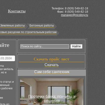
Телефон: 8 (
926
) 549-82-18
Контакты
Факс: 8 (926) 549-82-18
manager@nicstroy.ru
Земляные работы
Бетонные работы
овые расценки по строительным работам
айте
8.01.2024
Скачать прайс лист
Скачать
ета
ая мебель
Сам себе сантехник
 но и
о статус и
еменные
е рабочее
Протечки бачка: причины и
ние
решения
бель из