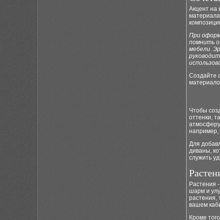
Акцент на
материалам
композиции
При оформ
помнить о
мебели. Э
руководит
использов
Создайте 
материалов
Чтобы созд
оттенки, т
атмосферу.
например, 
Для добавл
диваны, ко
служить уд
Растен
Растения 
шарм и ул
растения, 
вашем каб
Кроме того