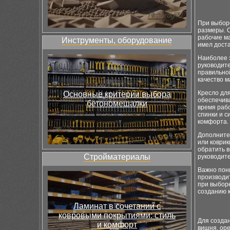
При выборе
размеры. 
рабочие ма
Инструменты, оборудование
имел дост
Наиболее 
руководите
правильной
качество м
Кресло дл
Основные критерии выбора
обеспечива
бетономешалки
время рабо
спинки и с
комфорта.
Дополните
или коврик
обратить 
Стройматериалы
руководит
Важно пони
производит
при выборе
созданию 
Ламинат в сочетании с
ковровыми покрытиями: стиль
Для создан
и комфорт
вишня, оре