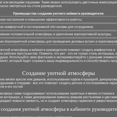
ле или висящими горшками. Также можно использовать цветочные композиции
расно смотреться на столе руководителя.
Преимущества создания уютного кабинета руководителя:
ение настроения и повышение эффективности работы;
ние комфортной и гостеприимной обстановки для сотрудников;
ржание положительной атмосферы и укрепление корпоративной культуры;
ние благоприятной атмосферы для проведения деловых встреч и переговоров
уютной атмосферы в кабинете руководителя поможет создать комфортное и
е рабочее пространство. Помните, что уют - это не только стиль интерьера, н
 души. Используйте свою фантазию и экспериментируйте с разными элемент
бинет, который будет отражать вашу индивидуальность и способствовать про
Создание уютной атмосферы
ие мягких кресле или диванов, использование пуфов и пушкарей, декориров
душками и пледами - все это помогает создать уютное и гостеприимное окру
ля и его гостей.
мосфера также подразумевает использование приятных и мягких оттенков в
и интерьера, а также декорирование комнаты живыми растениями и цветами
придают комнате свежесть, но и создают атмосферу гармонии и умиротворени
создания уютной атмосферы в кабинете руководите