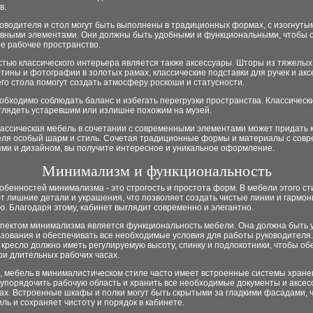
в.
ководителя и стол могут быть выполнены в традиционных формах, с изогнут
ивными элементами. Они должны быть удобными и функциональными, чтобы 
е рабочее пространство.
тью классического интерьера является также аксессуары. Шторы из тяжелых
ртины и фотографии в золотых рамах, классические подставки для ручек и ак
го стола помогут создать атмосферу роскоши и статусности.
обходимо соблюдать баланс и избегать перегрузки пространства. Классическ
глядеть устаревшим или излишне похожим на музей.
лассическая мебель в сочетании с современными элементами может придать 
еля особый шарм и стиль. Сочетая традиционные формы и материалы с сов
ями и дизайном, вы получите интересное и уникальное оформление.
Минимализм и функциональность
обенностей минимализма - это строгость и простота форм. В мебели этого ст
т лишние детали и украшения, что позволяет создать чистые линии и гармо
. Благодаря этому, кабинет выглядит современно и элегантно.
пектом минимализма является функциональность мебели. Она должна быть 
ьзования и обеспечивать все необходимые условия для работы руководителя.
кресло должно иметь регулируемую высоту, спинку и подлокотники, чтобы об
ри длительных рабочих часах.
, мебель в минималистическом стиле часто имеет встроенные системы хране
упорядочить рабочую область и хранить все необходимые документы и аксес
ах. Встроенные шкафы и полки могут быть скрытыми за гладкими фасадами, 
ль и сохраняет чистоту и порядок в кабинете.