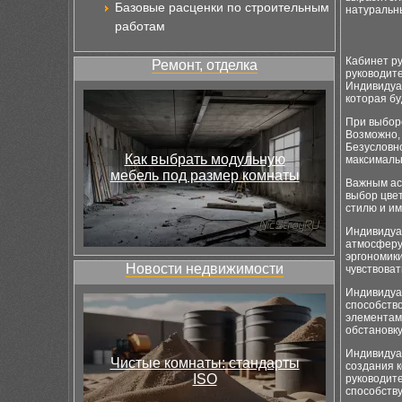
Базовые расценки по строительным
натуральн
работам
Кабинет р
Ремонт, отделка
руководите
Индивидуа
которая бу
При выборе
Возможно, 
Безусловно
Как выбрать модульную
максималь
мебель под размер комнаты
Важным ас
выбор цве
стилю и им
Индивидуа
атмосферу.
эргономики
Новости недвижимости
чувствоват
Индивидуа
способство
элементам
обстановку
Индивидуа
Чистые комнаты: стандарты
создания к
ISO
руководите
способств