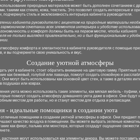
 использование природных материалов может быть дополнен сочетанием с д
и, такими как стекло, кожа, текстиль. Это позволит создать интересные и о
, подчеркнуть стиль и эксклюзивность интерьера кабинета руководителя.
лении кабинета руководителя с акцентом на природные материалы необ
 гармоничном сочетании всех элементов интерьера и удобстве использова
ргономичность и комфорт должны быть на первом месте, чтобы кабинет
еля не только выглядел привлекательно, но и был функциональным и удоб
ании.
атмосферу комфорта и элегантности в кабинете руководителя с помощью пр
, и вы подчеркнете свою уникальность и вкус.
Создание уютной атмосферы
ать уют в кабинете, стоит обратить внимание на цветовую гамму. Приятные 
акие как бежевый, голубой или лаванда, помогут создать спокойную и рассла
 Они могут быть использованы как основной цвет стен, а также в деталях инт
в подушках или коврах.
ения уюта можно использовать такие элементы, как мягкая мебель - пуфики, 
торые помогут создать атмосферу домашнего уюта даже в офисе. Они будут 
обным местом для работы, но и станут местом для отдыха и релаксации.
ия - идеальные помощники в создании уюта
- отличные помощники в создании уютной атмосферы в офисе. Они придают 
учшают качество воздуха в помещении. Вы можете выбрать зеленые комнатн
такие как фикус, пальма или монстера, которые создадут ощущение свежести 
инете.
, растения могут использоваться как элементы декора. Вы можете поставить 