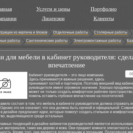
авная
Услуги и цены
Портфолио
мпании
Лицензии
Клиенты
трукции из кирпича и блоков
Отделочные работы
Столярные работы
ные работы
Сантехнические работы
Электромонтажные работы
Баз
и для мебели в кабинет руководителя: сдел
впечатление
0
Кабинет руководителя – это лицо компании.
Здесь принимаются важные решения, здесь
принимают гостей и партнеров. Поэтому внешний вид кабин
руководителя имеет огромное значение. Хорошо продуманн
может не только создать комфортное рабочее пространство,
помочь оставить глубокое впечатление на посетителей.
авило состоит в том, что мебель в кабинете руководителя должна отражать ег
 Однако это не означает, что она должна быть скучной и официальной. Совр
в дизайне предлагают идеи, которые помогут создать стильное и комфортно
тво, выделяющееся среди остальных.
главных тенденций в дизайне кабинетов руководителей является использова
х материалов, таких как дерево и кожа. Они придают комнате элегантность и
ьность. Кроме того, они являются долговечными и прочными. Подходящая ме