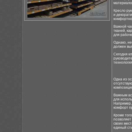
материало
Кресло ру
и декорат
комфортно
Важной час
тканей, ка
для рабоче
Однако, не
должен вы
Сегодня к
руководит
технологи
Одна из ос
отсутствую
композицию
Важным ас
для испол
Например, 
комфорт п
Кроме того
позволяет 
своих мест
единый сти