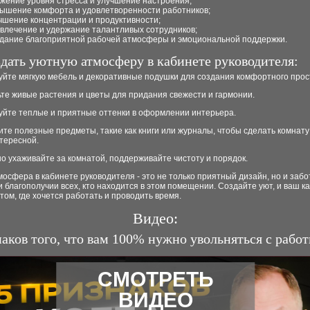
жение уровня стресса и улучшение настроения;
ышение комфорта и удовлетворенности работников;
чшение концентрации и продуктивности;
влечение и удержание талантливых сотрудников;
дание благоприятной рабочей атмосферы и эмоциональной поддержки.
здать уютную атмосферу в кабинете руководителя:
уйте мягкую мебель и декоративные подушки для создания комфортного прос
ьте живые растения и цветы для придания свежести и гармонии.
зуйте теплые и приятные оттенки в оформлении интерьера.
ите полезные предметы, такие как книги или журналы, чтобы сделать комнат
тересной.
но ухаживайте за комнатой, поддерживайте чистоту и порядок.
осфера в кабинете руководителя - это не только приятный дизайн, но и забо
 благополучии всех, кто находится в этом помещении. Создайте уют, и ваш к
том, где хочется работать и проводить время.
Видео:
наков того, что вам 100% нужно увольняться с рабо
СМОТРЕТЬ
ВИДЕО