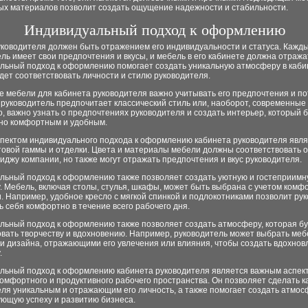
ых материалов позволит создать ощущение надежности и стабильности.
Индивидуальный подход к оформлению
уководителя должен быть отражением его индивидуальности и статуса. Кажд
ль имеет свои предпочтения и вкусы, и мебель в его кабинете должна отражат
льный подход к оформлению помогает создать уникальную атмосферу в каби
дет соответствовать личности и стилю руководителя.
 мебели для кабинета руководителя важно учитывать его предпочтения и по
руководитель предпочитает классический стиль или, наоборот, современные
, важно узнать о предпочтениях руководителя и создать интерьер, который 
но комфортным и удобным.
пектом индивидуального подхода к оформлению кабинета руководителя явл
товой гаммы и отделки. Цвета и материалы мебели должны соответствовать 
иджу компании, но также могут отражать предпочтения и вкус руководителя.
льный подход к оформлению также позволяет создать уютную и гостеприим
 Мебель, включая столы, стулья, шкафы, может быть выбрана с учетом комф
. Например, удобное кресло с мягкой спинкой и подлокотниками позволит ру
ь себя комфортно в течение всего рабочего дня.
льный подход к оформлению также позволяет создать атмосферу, которая б
вать творчеству и вдохновению. Например, руководитель может выбрать меб
и дизайна, отражающими его увлечения или влияния, чтобы создать вдохно
.
льный подход к оформлению кабинета руководителя является важным аспек
омфортного и продуктивного рабочего пространства. Он позволяет сделать к
ля уникальным и отражающим его личность, а также помогает создать атмос
ующую успеху и развитию бизнеса.