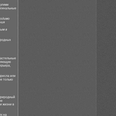
ругими
ригинальные
ходимо
ния
ным в
иродных
пастельные
бляющую
ерьера,
кресла или
не только
природный
ые
и жизни в
их на