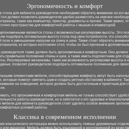
Эргономичность и комфорт
 стола для кабинета руководителя необходимо обратить внимание на его вы
Стол должен позволять руководителю удобно разместить на нем все необхо
териалы, такие как компьютер, принтер, документы и прочее. Также важно, ч
аточно пространства для комфортной работы с мышью и клавиатурой.
эргономичными являются столы с возможностью регулировки высоты. Это по
лю подобрать оптимальную высоту стола под свои потребности, что способс
 позе и уменьшению нагрузки на спину и шею. Также стоит обратить внимани
атериалов, из которых изготовлен стол, чтобы он был прочным и долговечным
я руководителя также должно быть эргономичным и комфортным. Оно должно
ть правильное положение спины и шеи, а также иметь подлокотники для отды
ты. Регулируемые механизмы, такие как возможность регулировки высоты и 
иденья, позволят руководителю подобрать оптимальное положение для своег
льными элементами мебели, способствующими комфорту, могут быть наполь
и, которые помогут смягчить шум и создать уютную обстановку в кабинете. Та
внимание на освещение, которое должно быть достаточным и приятным для г
еля.
мать, что эргономичная и комфортная мебель не только способствует удобст
ельности работы руководителя, но и заботится о его здоровье и благополуч
 мебели для кабинета руководителя стоит уделить особое внимание эргоном
комфортных условий работы.
Классика в современном исполнении
ия классического интерьера можно использовать темные деревянные отделки
х или махагони. Мебель должна быть изысканной и изготовленной из качест