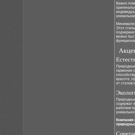
Важно помн
оригиналь
индивидуа
уникальная
Минимализ
Этот стиль
подчеркнет
можно быть
функциона
Акцен
Естест
Природные
гармонии 
способств
красоте, 
от столов 
Эколог
Природные
содержат 
рабочем п
уникальнос
Компания 
природных
Сочета