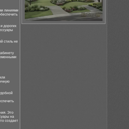
ыми линиями
обеспечить
 и дорогих
сессуары
ий стиль не
кабинету
ременными
иля
ничную
удобной
еспечить
ния. Это
суары на
что создает