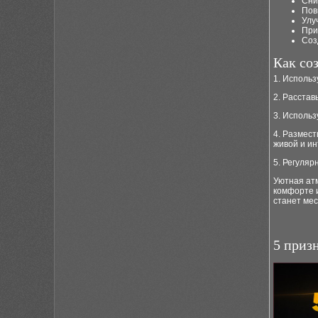
Сни
Пов
Улу
При
Соз
Как со
1. Использ
2. Расстав
3. Исполь
4. Размест
живой и ин
5. Регуляр
Уютная атм
комфорте и
станет мес
5 приз