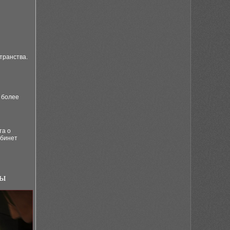
транства.
у более
та о
абинет
ты