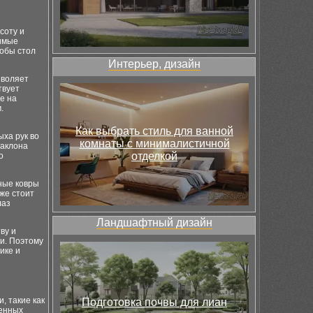
соту и
димые
тобы стол
Интерьер, дизайн
зволяет
твует
е на
.
Как выбрать стиль для ванной
ха рук во
комнаты с минималистичной
наклона
отделкой
о
ные ковры
кже стоит
лаз
Ландшафтный дизайн
ву и
ии. Поэтому
ике и
, такие как
Подготовка почвы для лиан
венных