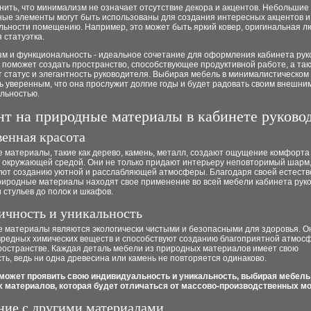
ить, что минимализм не означает отсутствие декора и акцентов. Небольшие
ные элементы могут быть использованы для создания интересных акцентов 
льности помещению. Например, это может быть яркий ковер, оригинальная л
 статуэтка.
м и функциональность - идеальное сочетание для оформления кабинета рук
 поможет создать пространство, способствующее продуктивной работе, а та
 статус и элегантность руководителя. Выбирая мебель в минималистическом 
 уверенным, что она прослужит долгие годы и будет радовать своим внешни
льностью.
т на природные материалы в кабинете руково
венная красота
 материалы, такие как дерево, камень, металл, создают ощущение комфорта
с окружающей средой. Они не только придают интерьеру неповторимый шарм,
уют созданию уютной и расслабляющей атмосферы. Благодаря своей естест
природные материалы находят свое применение во всей мебели кабинета рук
и стульев до полок и шкафов.
ичность и уникальность
 материалы являются экологически чистыми и безопасными для здоровья. О
вредных химических веществ и способствуют созданию благоприятной атмос
ространстве. Каждая деталь мебели из природных материалов имеет свою
ть, ведь ни одна древесина или камень не повторяется одинаково.
может проявить свою индивидуальность и уникальность, выбирая мебель
 материалов, которая будет отличаться от массово-производственных м
ние с другими материалами