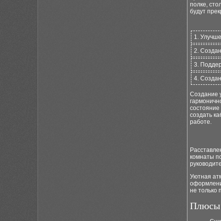
полке, сто
будут прек
1. Улучш
2. Созда
3. Подде
4. Созда
Создание 
гармонично
состояние
создать ка
работе.
Расставлен
комнаты по
руководите
Уютная ат
оформлени
не только 
Плюсы 