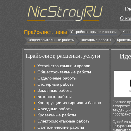
Гл
О ко
Прайс-лист, цены
Устройство крыши и кровли
Конс
Общестроительные работы
Фасадные работы
Кровель
Прайс-лист, расценки, услуги
Иде
Устройство крыши и кровли
Общестроительные работы
Отделочные работы
Столярные работы
Земляные работы
Бетонные работы
Главное пр
Конструкции из кирпича и блоков
авторитет.
Фасадные работы
тенденции 
пространс
Кровельные работы
Электромонтажные работы
Одной из 
натуральны
Сантехнические работы
выразител