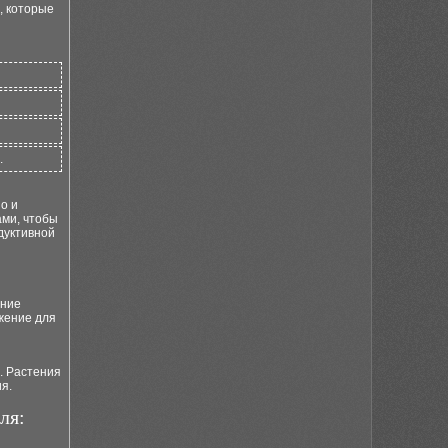
, которые
.
о и
ами, чтобы
дуктивной
ание
жение для
. Растения
я.
ля: