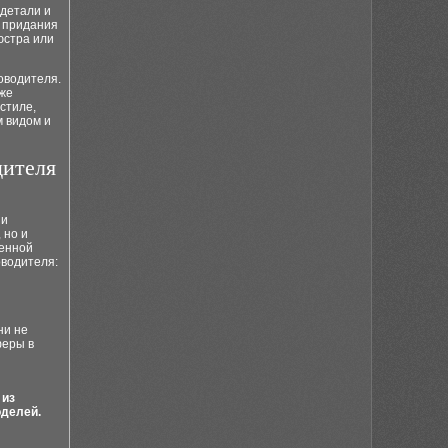
 детали и
и придания
юстра или
оводителя.
кже
стиле,
м видом и
дителя
 и
 но и
венной
оводителя:
ни не
феры в
 из
оделей.