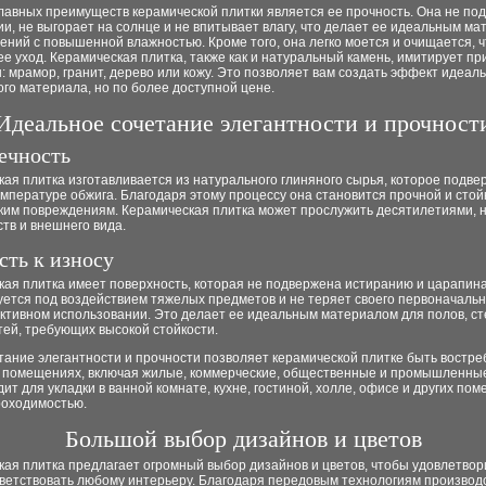
лавных преимуществ керамической плитки является ее прочность. Она не по
, не выгорает на солнце и не впитывает влагу, что делает ее идеальным м
ний с повышенной влажностью. Кроме того, она легко моется и очищается, ч
ее уход. Керамическая плитка, также как и натуральный камень, имитирует п
 мрамор, гранит, дерево или кожу. Это позволяет вам создать эффект идеал
го материала, но по более доступной цене.
Идеальное сочетание элегантности и прочност
ечность
ая плитка изготавливается из натурального глиняного сырья, которое подве
мпературе обжига. Благодаря этому процессу она становится прочной и стой
ким повреждениям. Керамическая плитка может прослужить десятилетиями, 
ств и внешнего вида.
сть к износу
ая плитка имеет поверхность, которая не подвержена истиранию и царапина
ется под воздействием тяжелых предметов и не теряет своего первоначальн
ктивном использовании. Это делает ее идеальным материалом для полов, сте
ей, требующих высокой стойкости.
тание элегантности и прочности позволяет керамической плитке быть востре
 помещениях, включая жилые, коммерческие, общественные и промышленны
ит для укладки в ванной комнате, кухне, гостиной, холле, офисе и других по
роходимостью.
Большой выбор дизайнов и цветов
кая плитка предлагает огромный выбор дизайнов и цветов, чтобы удовлетво
тветствовать любому интерьеру. Благодаря передовым технологиям производ