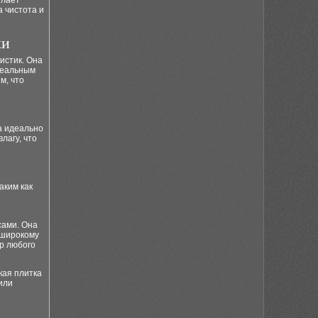
елает
а чистота и
ки
истик. Она
деальным
м, что
а идеально
лагу, что
аким как
сами. Она
 широкому
ер любого
кая плитка
или