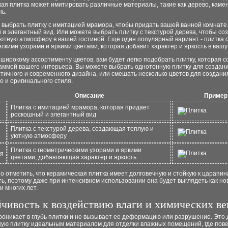
ая плитка может имитировать различные материалы, такие как дерево, камен
нь.
 выбрать плитку с имитацией мрамора, чтобы придать вашей ванной комнате
и элегантный вид. Или можете выбрать плитку с текстурой дерева, чтобы со
ютную атмосферу в вашей гостиной. Еще один популярный вариант - плитка 
скими узорами и яркими цветами, которая добавит характер и яркость в вашу
широкому ассортименту цветов, вам будет легко подобрать плитку, которая с
гаммой вашего интерьера. Вы можете выбрать однотонную плитку для создан
ичного и современного дизайна, или смешать несколько цветов для создани
о и оригинального стиля.
Описание
Пример
Плитка с имитацией мрамора, которая придает
роскошный и элегантный вид
Плитка с текстурой дерева, создающая теплую и
уютную атмосферу
Плитка с геометрическими узорами и яркими
ия
цветами, добавляющая характер и яркость
о отметить, что керамическая плитка имеет долговечную и стойкую к царапи
ь, поэтому даже при интенсивном использовании она будет выглядеть как но
 многих лет.
чивость к воздействию влаги и химических в
роникает в глубь плитки и не вызывает ее деформацию или разрушение. Это
кую плитку идеальным материалом для отделки влажных помещений, где пов