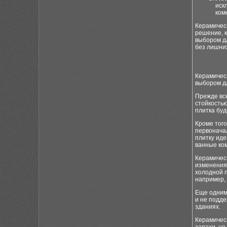
иск
ком
Керамическ
решение, к
выбором д
без лишних
Керамическ
выбором д
Прежде вс
стойкостью
плитка буд
Кроме того
первоначал
плитку иде
ванные ко
Керамичес
изменения
холодной п
например, 
Еще одним
и не подде
зданиях.
Керамическ