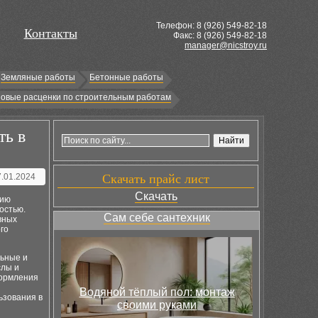
Телефон: 8 (
926
) 549-82-18
Контакты
Факс: 8 (926) 549-82-18
manager@nicstroy.ru
Земляные работы
Бетонные работы
овые расценки по строительным работам
ть в
7.01.2024
Скачать прайс лист
Скачать
нию
остью.
Сам себе сантехник
вных
го
льные и
слы и
формления
Водяной тёплый пол: монтаж
ьзования в
своими руками