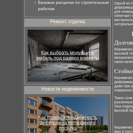
Базовые расценки по строительным
Одной из г
деформации
работам
для помеще
облегчает 
материалы:
Ремонт, отделка
натурально
Долгов
Керамическ
Как выбрать модульную
высокой те
мебель под размер комнаты
механичес
своих каче
Стойко
Керамическ
деформиру
даже при а
Новости недвижимости
поверхност
Такое соче
различных
Она подход
высокой п
Как проверить надёжность
девелопера коттеджного
Керамичес
посёлка
вкус и соо