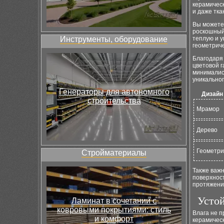
керамическ
и даже тка
Вы можете
роскошный 
Инструменты, оборудование
теплую и у
геометриче
Благодаря 
цветовой 
минималист
уникальног
Генераторы для автономного
Дизайн
строительства
Мрамор
Дерево
Геометр
Стройматериалы
Также важн
поверхност
протяжении
Устой
Ламинат в сочетании с
ковровыми покрытиями: стиль
Влага не п
и комфорт
керамичес