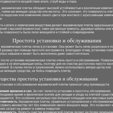
подвергаются воздействию влаги, струй воды и пара.
, керамическая плитка обладает высокой устойчивостью к различным химиче
 таким как моющие средства или кислоты. Это означает, что поверхность пли
ся коррозии или изменению своего цвета при контакте с агрессивными хими
и.
сть к влаге и химическим веществам делает керамическую плитку идеальным
ний с высокой влажностью, таких как ванные комнаты, душевые кабины или к
бы поверхность была легко моющейся и стойкой к повреждениям.
Простота установки и обслуживания
 керамическая плитка легка в установке. Она может быть легко разрезана и п
 размер при помощи простого инструмента. Благодаря этому, установка плит
собых навыков и может быть выполнена даже самостоятельно.
 после установки керамическая плитка очень проста в обслуживании. Поверх
дкая и не впитывающая грязь, поэтому для ее очистки достаточно просто про
япкой. В случае пятен и загрязнений, можно использовать мягкую щетку или
е моющие средства, не боясь повредить плитку.
щества простоты установки и обслуживания
установки и обслуживания керамической плитки приносит ряд преимуществ.
номия времени и сил.
За счет легкости установки и простоты обслуживания,
бходимое время и физическое усилие для укладки и ухода за плиткой сущест
ращаются. Это особенно актуально при больших площадях или массовых раб
говечность.
Керамическая плитка, правильно установленная и обслуживаема
служить множество лет без изменения своего внешнего вида. Это позволяет 
них затрат на ремонт и замену покрытия.
иеничность.
Легкость очистки керамической плитки делает ее более гигиенично