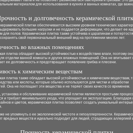
 задерживает пыль и не позволяет размножаться бактериям и грибкам. Это д
альным материалом для использования в кухнях и ванных комнатах, где важн
рочность и долговечность керамической плит
керамической плитки обеспечивается высоким уровнем технических характер
выдерживать большие нагрузки и не поддается деформации, что делает ее и
 для полов. Керамическая плитка также устойчива к царапинам и потертостя
сохранять свой первоначальный внешний вид на протяжении многих лет.
ечность во влажных помещениях
ая плитка обладает высокой устойчивостью к воздействию влаги, поэтому он
ля отделки ванной комнаты и других влажных помещений. Она не впитывает в
ет ее долговечность и предотвращает появление грибка и плесени.
ивость к химическим веществам
ая плитка также обладает высокой устойчивостью к химическим веществам, т
дства или кислоты, которые обычно используются для чистки и обработки
ей. Она не поглощает эти вещества и не теряет своих качеств со временем.
, установка и обслуживание керамической плитки являются простыми процес
ся и требует минимального ухода, что упрощает ее эксплуатацию. Благодаря
айнов и цветов, керамическая плитка позволяет создать уникальный интерь
.
же не упомянуть о ее экологической чистоте и гипоаллергенности. Керамичес
ит вредных веществ и идеально подходит для людей, страдающих аллергией 
Прочность керамической плитки