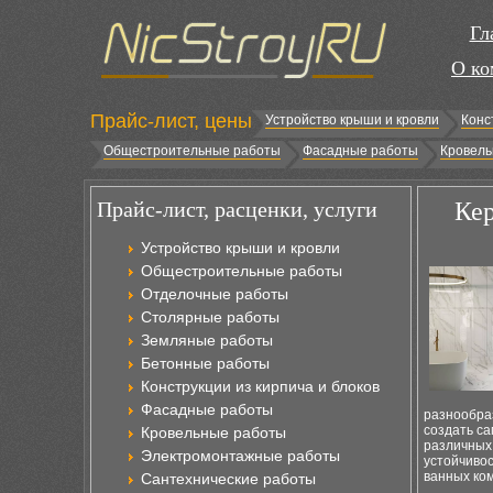
Гл
О ко
Прайс-лист, цены
Устройство крыши и кровли
Конс
Общестроительные работы
Фасадные работы
Кровель
Прайс-лист, расценки, услуги
Кер
Устройство крыши и кровли
Общестроительные работы
Отделочные работы
Столярные работы
Земляные работы
Бетонные работы
Конструкции из кирпича и блоков
Фасадные работы
разнообра
создать с
Кровельные работы
различных 
Электромонтажные работы
устойчивос
ванных ком
Сантехнические работы