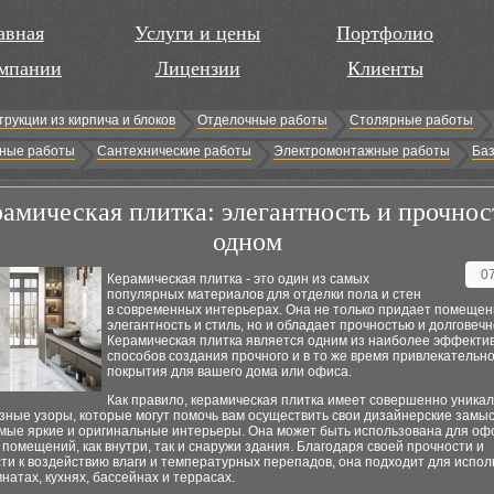
авная
Услуги и цены
Портфолио
мпании
Лицензии
Клиенты
трукции из кирпича и блоков
Отделочные работы
Столярные работы
ные работы
Сантехнические работы
Электромонтажные работы
Баз
амическая плитка: элегантность и прочнос
одном
0
Керамическая плитка - это один из самых
популярных материалов для отделки пола и стен
в современных интерьерах. Она не только придает помеще
элегантность и стиль, но и обладает прочностью и долговечн
Керамическая плитка является одним из наиболее эффекти
способов создания прочного и в то же время привлекательно
покрытия для вашего дома или офиса.
Как правило, керамическая плитка имеет совершенно уника
зные узоры, которые могут помочь вам осуществить свои дизайнерские замы
амые яркие и оригинальные интерьеры. Она может быть использована для о
помещений, как внутри, так и снаружи здания. Благодаря своей прочности и
ти к воздействию влаги и температурных перепадов, она подходит для испол
натах, кухнях, бассейнах и террасах.