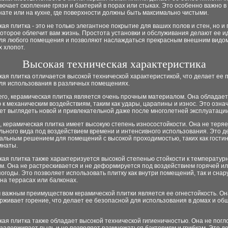
лючает скопление грязи и бактерий в порах или стыках. Это особенно важно в
нате или на кухне, где поверхности должны быть максимально чистыми.
ая плитка - это не только элегантное покрытие для ваших полов и стен, но и
оторое облегчит вам жизнь. Простота установки и обслуживания делают ее 
ля любого помещения и позволяют наслаждаться прекрасным внешним видом
 хлопот.
Высокая техническая характеристика
ая плитка отличается высокой технической характеристикой, что делает ее
ля использования в различных помещениях.
его, керамическая плитка является очень прочным материалом. Она обладает
 к механическим воздействиям, таким как удары, царапины и износ. Это означ
ет выглядеть новой и привлекательной даже после многолетней эксплуатации
, керамическая плитка имеет высокую степень износостойкости. Она не теряе
ьного вида под воздействием времени и интенсивного использования. Это д
альным решением для помещений с высокой проходимостью, таких как гостин
мнаты.
кая плитка также характеризуется высокой степенью стойкости к температу
м. Она не растрескивается и не деформируется под воздействием горячей и
огоды. Это позволяет использовать плитку как внутри помещений, так и снар
на террасах или балконах.
 важным преимуществом керамической плитки является ее огнестойкость. Он
рживает горение, что делает ее безопасной для использования в домах и о
ая плитка также обладает высокой технической гигиеничностью. Она не пог