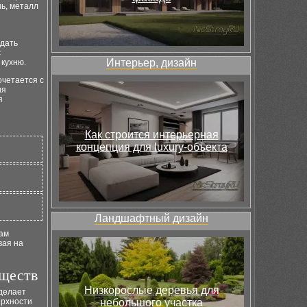
ь, металл
здать
с
Интерьер, дизайн
 кухню.
очетается с
ия
я
Как строится интерьерная
концепция для luxury-объекта
Ландшафтный дизайн
нам
вая на
еществ
Низкорослые деревья для
 делает
ерхности
небольшого участка