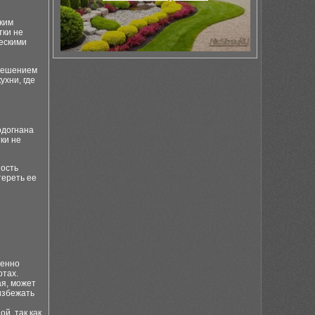
ским
тки не
ческими
 решением
ухни, где
одогнана
ки не
ность
тереть ее
венно
отах.
я, может
избежать
й, так как