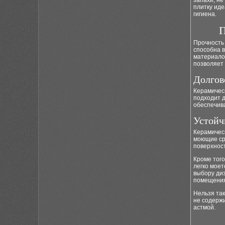
запахи, не
плитку иде
гигиена.
П
Прочность 
способна 
материалом
позволяет 
Долгов
Керамическ
подходит д
обеспечива
Устойч
Керамическ
моющие сре
поверхност
Кроме того
легко моет
выбору диз
помещения
Нельзя так
не содерж
астмой.