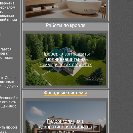
двержена
атериалом
то
риродные
ьной копии
Работы по кровле
и
ргается
кой к
Проверка зон защиты
не теряя
молниезащиты на
коммерческих объектах
м. Она не
ого вида
н и других
Фасадные системы
бованной в
е объекты.
мещениях с
Гидроизоляция и
декоративная плитка на
рить любой
ства,
фасаде