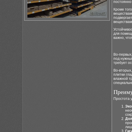
постоянно 
Кроме того
веществам,
подвергает
веществам
Устойчиво
для помеще
важно, что
Во-первых,
под нужный
требует о
Во-вторых,
плитки гла
влажной тр
специальны
Преиму
Простота 
Эко
нео
сок
Дол
про
лиш
Гиг