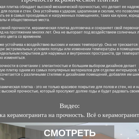
кая плитка обладает высокой механической прочностью, что делает ее наде
для полов и стен. Она устойчива к ударам, царапинам и сколам, что позволяе
ть ее в самых проходимых и нагруженных помещениях, таких как кухни, кори
залы и общественные места.
своей прочности, керамическая плитка долговечна и сохраняет свой первон
д на протяжении многих лет. Она не выгорает под воздействием солнечных л
его цвета со временем.
же устойчива к воздействию высоких и низких температур. Она не трескается 
при экстремальных условиях погоды или изменении температуры в помещени
 идеальным покрытием для наружных и внутренних пространств, где темпера
но изменяться.
рочности в сочетании с элегантностью и большим выбором дизайнов делает
кую плитку одним из самых популярных материалов для отделки интерьеров.
 сочетается с различными стилями и дизайнами помещений, добавляя им шик
ть.
ерамическая плитка - это не только красивое покрытие для полов и стен, но и
 высокой прочностью, который прослужит долгие годы и будет радовать сво
Видео:
ка керамогранита на прочность. Всё о керамогранит
СМОТРЕТЬ