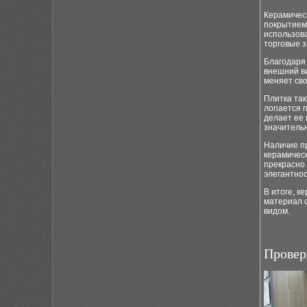
Керамичес
покрытием 
использова
торговые 
Благодаря 
внешний ви
меняет сво
Плитка так
лопается 
делает ее
значитель
Наличие п
керамичес
прекрасно
элегантнос
В итоге, к
материал с
видом.
Провер