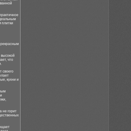
 ванной
 практичное
идеальным
 плитки
 прекрасным
 высокой
ает, что
.
т своего
елает
ые, кухни и
рным
ли
ужи,
а не горит
бщественных
лощает