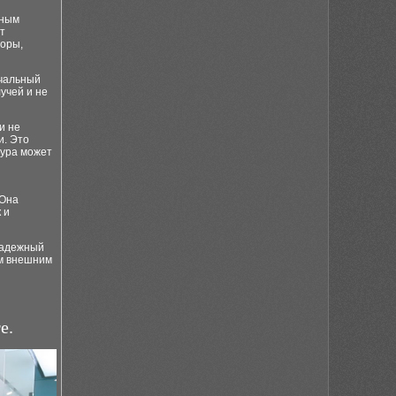
жным
т
доры,
ачальный
учей и не
и не
и. Это
тура может
 Она
 и
 надежный
им внешним
е.