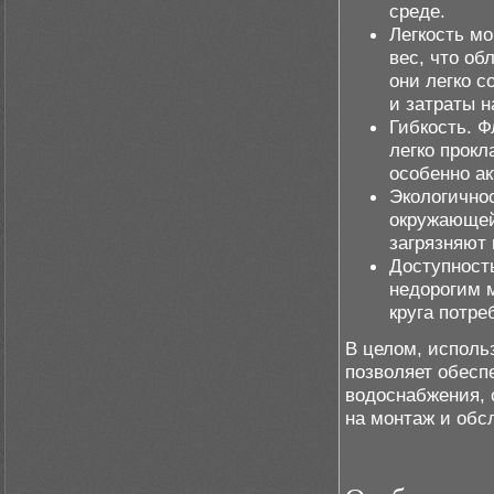
среде.
Легкость м
вес, что об
они легко 
и затраты 
Гибкость. 
легко прокл
особенно ак
Экологично
окружающей
загрязняют 
Доступност
недорогим 
круга потре
В целом, исполь
позволяет обесп
водоснабжения, 
на монтаж и обс