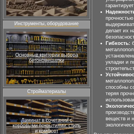
гарантирует
Надежност
прочностью
Инструменты, оборудование
выдерживат
делает их 
безопаснос
Гибкость:
б
металлопол
Основные критерии выбора
установлены
бетономешалки
укладки и п
строительст
Устойчивос
металлопол
способны с
Стройматериалы
теряя проч
использова
Экологичес
производст
веществ и н
Ламинат в сочетании с
экологическ
ковровыми покрытиями: стиль
и комфорт