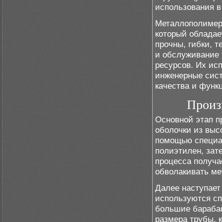
использования в
Металлополимерн
который обладае
прочны, гибки, 
и обслуживание 
ресурсов. Их ис
инженерные сист
качества и функ
Произ
Основной этап п
оболочки из выс
помощью специал
полиэтилен, зат
процесса получа
обволакивать ме
Далее наступает
используются сп
большие барабан
размера трубы, 