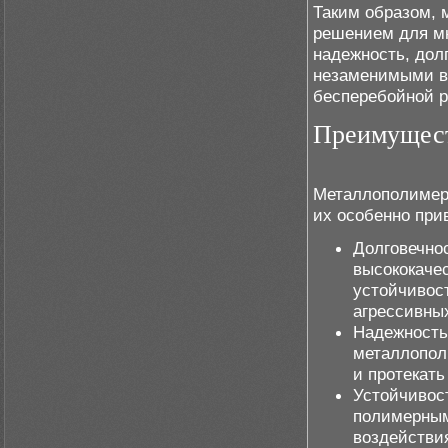
Таким образом,
решением для м
надежность, дол
незаменимыми в 
бесперебойной р
Преимущест
Металлополимер
их особенно при
Долговечно
высококаче
устойчивос
агрессивны
Надежность
металлопол
и протекать
Устойчивост
полимерным
воздействи