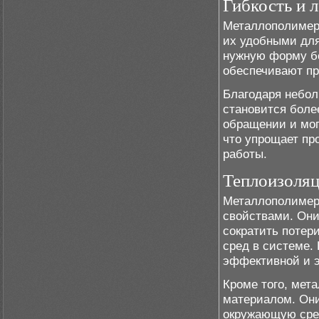
Гибкость и 
Металлополимерн
их удобными для
нужную форму б
обеспечивают пр
Благодаря небол
становится боле
обращении и мог
что упрощает пр
работы.
Теплоизоляц
Металлополимер
свойствами. Они
сократить потер
сред в системе.
эффективной и э
Кроме того, мет
материалом. Они
окружающую сред