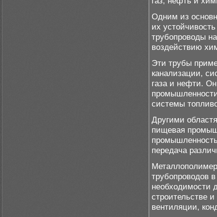
газ, нефть и хи
Одним из основ
их устойчивость 
трубопроводы на
воздействию хи
Эти трубы приме
канализации, си
газа и нефти. О
промышленности 
системы топлив
Другими област
пищевая промыш
промышленность.
передача различ
Металлополимерн
трубопроводов в
необходимости д
строительстве и
вентиляции, кон