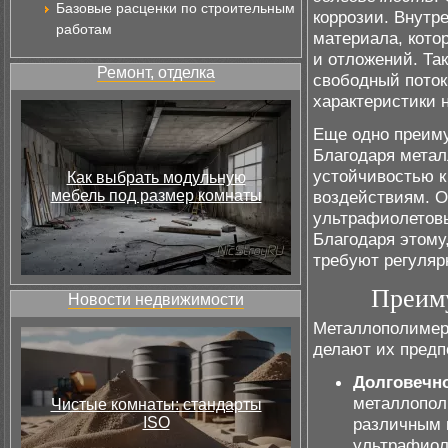
Базовые расценки по строительным
коррозии. Внутр
работам
материала, кото
и отложений. Та
Ремонт, отделка
свободный поток
характеристики 
Еще одно преим
Благодаря метал
устойчивостью 
Как выбрать модульную
мебель под размер комнаты
воздействиям. О
ультрафиолетовы
Благодаря этому
требуют регуляр
Преим
Новости недвижимости
Металлополимер
делают их предп
Долговечно
металлопол
Чистые комнаты: стандарты
ISO
различным 
ультрафиоле