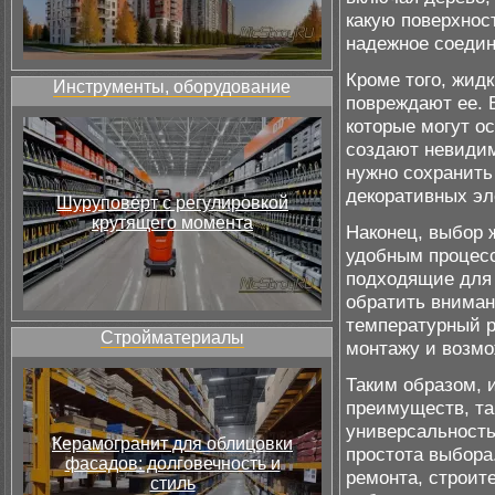
какую поверхнос
надежное соедин
Кроме того, жидк
Инструменты, оборудование
повреждают ее. 
которые могут ос
создают невидим
нужно сохранить
декоративных эл
Шуруповёрт с регулировкой
крутящего момента
Наконец, выбор 
удобным процесс
подходящие для 
обратить вниман
температурный р
Стройматериалы
монтажу и возмо
Таким образом, 
преимуществ, та
универсальность
Керамогранит для облицовки
простота выбора
фасадов: долговечность и
ремонта, строит
стиль