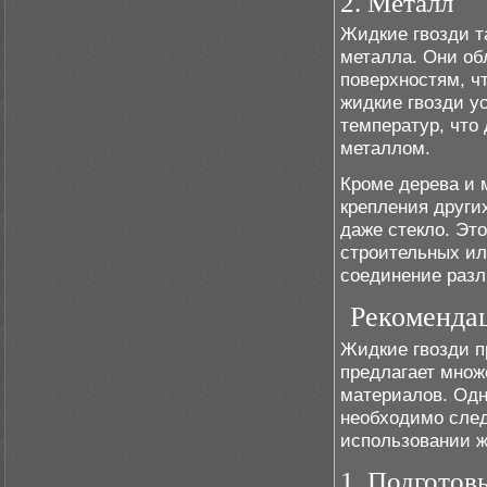
2. Металл
Жидкие гвозди т
металла. Они об
поверхностям, ч
жидкие гвозди у
температур, что
металлом.
Кроме дерева и 
крепления других
даже стекло. Эт
строительных ил
соединение разл
Рекоменда
Жидкие гвозди п
предлагает множ
материалов. Одн
необходимо сле
использовании ж
1. Подготов