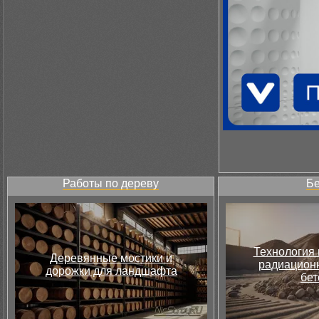
Работы по дереву
Бе
Технология 
Деревянные мостики и
радиацион
дорожки для ландшафта
бет