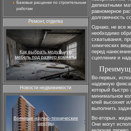
Базовые расценки по строительным
деликатными мат
работам
равномерное рас
долговечность с
Ремонт, отделка
Однако, не все 
необходимо обра
схватывания, пр
химических веще
перед нанесение
Как выбрать модульную
мебель под размер комнаты
сцепление и над
Преимуще
Во-первых, испо
надежную фиксац
Новости недвижимости
который быстро 
минимальное кол
клей высохнет ил
выполнить задач
Во-вторых, жидк
Военные научно-технические
центры
Они могут испол
включая дерево, 