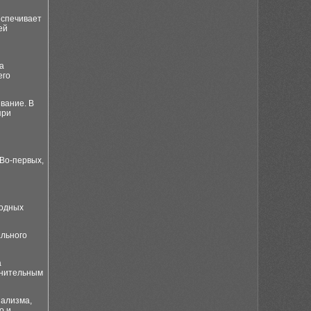
еспечивает
ей
а
его
вание. В
при
Во-первых,
годных
ального
а
лнительным
нализма,
о и