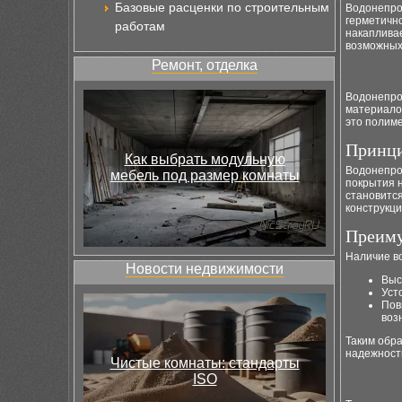
Базовые расценки по строительным
Водонепро
герметично
работам
накаплива
возможных
Ремонт, отделка
Водонепро
материалов
это полим
Принци
Как выбрать модульную
Водонепро
мебель под размер комнаты
покрытия 
становится
конструкци
Преиму
Наличие в
Новости недвижимости
Выс
Уст
Пов
воз
Таким обр
надежности
Чистые комнаты: стандарты
ISO