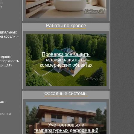
ря
е
Работы по кровле
ециальных
 кровли, -
Проверка зон защиты
одного
молниезащиты на
оверхность
коммерческих объектах
ащищать
Фасадные системы
щает
анении
Учет ветровых и
температурных деформаций