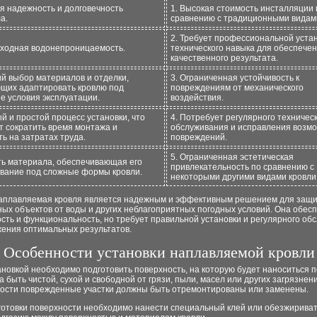
ая надежность и долговечность
1. Высокая стоимость инсталляции 
а.
сравнению с традиционными видами
2. Требует профессиональной устан
сходная водонепроницаемость.
технического навыка для обеспече
качественного результата.
ий выбор материалов и отделки,
3. Ограниченная устойчивость к
щих адаптировать кровлю под
повреждениям от механического
е условия эксплуатации.
воздействия.
й и простой процесс установки, что
4. Потребует регулярного техничес
т сократить время монтажа и
обслуживания и исправления возм
ь на затратах труда.
повреждений.
5. Ограниченная эстетическая
сть материала, обеспечивающая его
привлекательность по сравнению с
вание под сложные формы кровли.
некоторыми другими видами кровли
наплавляемая кровля является надежным и эффективным решением для защ
ых объектов от воды и других неблагоприятных погодных условий. Она обес
сть и функциональность, но требует правильной установки и регулярного об
жения оптимальных результатов.
Особенности установки наплавляемой кровли
новкой необходимо подготовить поверхность, на которую будет наноситься 
 быть чистой, сухой и свободной от грязи, пыли, масел или других загрязнен
ости поврежденные участки должны быть отремонтированы или заменены.
готовки поверхности необходимо нанести специальный клей или обезжириват