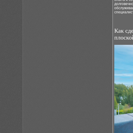
долговечно
обслужива
специалист
Как сд
плоско