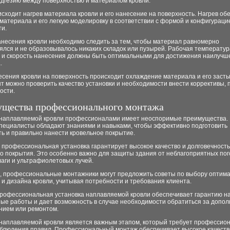
адгезию между поверхностью и материалом кровли.
сходит нагрев материала кровли и его нанесение на поверхность. Нагрев об
материала и его легкую моделировку в соответствии с формой и конфигураци
ти.
анесения кровли необходимо следить за тем, чтобы материал равномерно
ялся и не образовывалось никаких складок или пузырей. Рабочая температур
 и скорость нанесения должны быть оптимальными для достижения наилучш
.
сения кровли на поверхность происходит охлаждение материала и его засты
т можно проверить качество установки и необходимости внести коррективы, 
ости.
щества профессионального монтажа
 наплавляемой кровли профессионалами имеет неоспоримые преимущества. 
пециалисты обладают знаниями и навыками, чтобы эффективно подготовить
ь и правильно нанести кровельное покрытие.
 профессиональная установка гарантирует высокое качество и долговечность
го покрытия. Это особенно важно для защиты здания от неблагоприятных по
лаги и ультрафиолетовых лучей.
о, профессиональные монтажники могут предложить советы по выбору оптим
и дизайна кровли, учитывая потребности и требования клиента.
профессиональная установка наплавляемой кровли обеспечивает гарантию н
ые работы и дает возможность в случае необходимости обратиться за допо
нием или ремонтом.
 наплавляемой кровли является важным этапом, который требует профессио
облюдения правил. Профессиональный монтаж обеспечивает высокое качеств