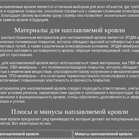
аплавляемая кровля является отличным выбором для всех объектов, где треб
ое и надежное покрытие, способное справиться с самыми сложными атмосф
 Благодаря своему высокому сроку службы она позволяет значительно снизи
и замену кровли в будущем.
Материалы для наплавляемой кровли
 распространенным материалом для наплавляемой кровли является ЭПДМ-
ическое полимерное покрытие, которое обладает высокой устойчивостью к в
летовых лучей, а также к различным атмосферным условиям. ЭПДМ-мембран
зопасно наплавить на поверхность кровли, образуя непроницаемый слой, на
й от протекания.
, для наплавляемой кровли могут использоваться такие материалы, как ПВХ
аны. ПВХ-мембраны – это поливинилхлоридное покрытие, которое обладает
стью к химическим веществам, ультрафиолетовому излучению и механическим
иям. ТПО-мембраны – это сочетание термопластичного полиолефина и элас
беспечивает повышенную эластичность и прочность покрытия.
материалов для наплавляемой кровли следует подходить ответственно, учит
кие условия региона, характеристики здания и требования к эксплуатации. В
именение и функциональность кровли, чтобы обеспечить долговечность и эф
влаги и утечек.
Плюсы и минусы наплавляемой кровли
мая кровля предлагает ряд преимуществ, которые делают ее популярным в
ектов. Вот некоторые из них:
аплавляемой кровли
Минусы наплавляемой кровли