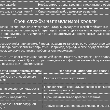
срок службы
- Необходимость использования специального обо
твие швов и соединений
- Ограниченный выбор цветовых решений
Срок службы наплавляемой кровли
именения специального материала, который обладает высокой стойкостью к
ию ультрафиолетовых лучей, перепадам температур и сильным осадкам, нап
ет прослужить до 30 и более лет. Это гарантирует долговечность и надежнос
о покрытия.
, срок службы наплавляемой кровли зависит от качества ее установки и регул
я профилактических мероприятий. Например, периодическое осуществление
мест, где могут возникать пробоины или повреждения.
тить, что срок службы наплавляемой кровли может быть увеличен при прави
нном уходе за ней. Для этого рекомендуется профессиональное обслуживани
е ремонта при необходимости.
ства наплавляемой кровли
Недостатки наплавляемой кровли
стойкость к атмосферным
Высокая стоимость установки
виям
Необходимость специализированных навыков
дная водонепроницаемость
установки и ремонта
ность и надежность
Ограниченный выбор цветов и оттенков
диапазон температурной
Требуется регулярное обслуживание и очистк
ости