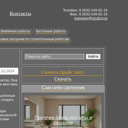
Телефон: 8 (
926
) 549-82-18
Контакты
Факс: 8 (926) 549-82-18
manager@nicstroy.ru
Земляные работы
Бетонные работы
овые расценки по строительным работам
1.01.2024
Скачать прайс лист
Скачать
ектах. Она
е монтажа,
Сам себе сантехник
мышленные
 создать
даря
повышенной
Протечки бачка: причины и
еским
решения