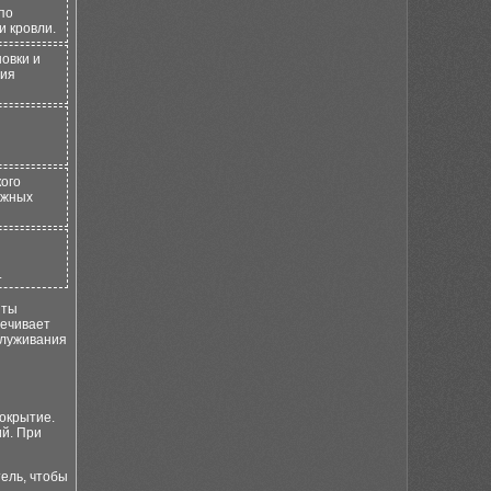
по
 кровли.
овки и
ния
кого
ожных
.
иты
печивает
служивания
покрытие.
ий. При
ель, чтобы