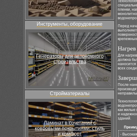
Технологи
специальн
пленки, на
монолитног
водонепро
Инструменты, оборудование
Перед нач
выполняетс
поверхност
крепежных
Нагрев
Для нагре
Генераторы для автономного
должна бы
строительства
наносится
всех соеди
Заверш
После нане
производя
Стройматериалы
неправиль
Технологи
водонепро
как жилые
и надежно
зданий.
Ламинат в сочетании с
Преиму
ковровыми покрытиями: стиль
и комфорт
- Высока