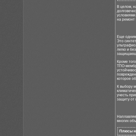
В целом, н
долговечн
условиями.
на ремонт 
Еще одним
Это синтет
ультрафио
легко и бе
защищающи
Кроме того
ТПО-мембр
устойчиво
поврежден
которое о
К выбору 
климатичес
учесть пр
защиту от 
Наплавляе
многих объ
Плюсы н