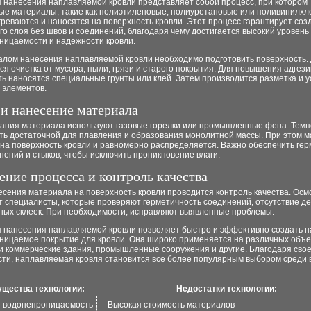
я нанесения наплавляемой кровли представляет собой процесс, при котором
ые материалы, такие как полиэтиленовые, полиуретановые или поливинилх
греваются и наносятся на поверхность кровли. Этот процесс гарантирует соз
о слоя без швов и соединений, благодаря чему достигается высокий уровень
ницаемости и надежности кровли.
алом нанесения наплавляемой кровли необходимо подготовить поверхность. 
я очистка от мусора, пыли, грязи и старого покрытия. Для повышения адгези
ь наносятся специальные грунты или клей. Затем производится разметка и у
 элементов.
 и нанесение материала
вания материала используют газовые горелки или промышленные фена. Тем
ть достаточной для плавления и образования монолитной массы. При этом 
 на поверхность кровли и равномерно распределяется. Важно обеспечить гер
нений и стыков, чтобы исключить проникновение влаги.
ение процесса и контроль качества
сения материала на поверхность кровли проводится контроль качества. Осм
т специалисты, которые проверяют герметичность соединений, отсутствие д
ных склеек. При необходимости, исправляют выявленные проблемы.
я нанесения наплавляемой кровли позволяет быстро и эффективно создать 
ницаемое покрытие для кровли. Она широко применяется на различных объек
 и коммерческие здания, промышленные сооружения и другие. Благодаря сво
сти, наплавляемая кровля становится все более популярным выбором среди
щества технологии:
Недостатки технологии:
я водонепроницаемость
- Высокая стоимость материалов