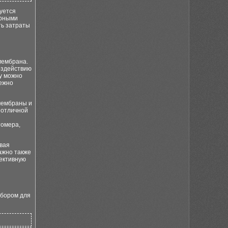
уется
ерными
ть затраты
мембрана.
оздействию
у можно
дежно
-мембраны и
 отличной
томера,
ывая
ажно также
фективную
ыбором для