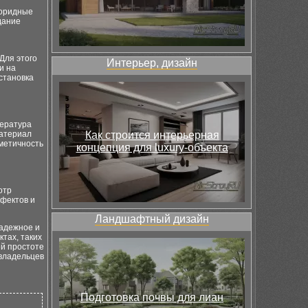
лоридные
дание
Для этого
Интерьер, дизайн
и на
становка
пература
материал
Как строится интерьерная
метичность
концепция для luxury-объекта
отр
ефектов и
Ландшафтный дизайн
надежное и
тах, таких
ей простоте
 владельцев
Подготовка почвы для лиан