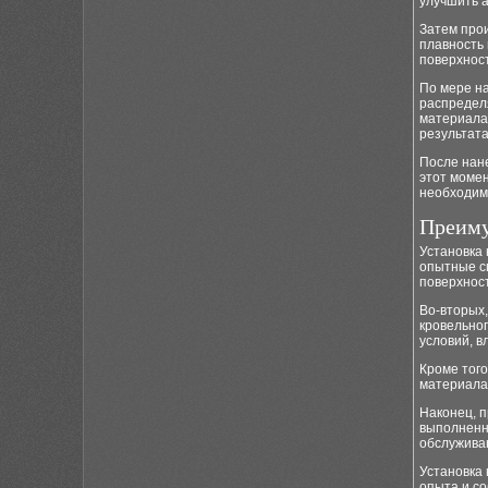
улучшить 
Затем прои
плавность 
поверхнос
По мере н
распредел
материала
результата
После нане
этот момен
необходим
Преиму
Установка
опытные с
поверхност
Во-вторых,
кровельно
условий, в
Кроме тог
материала 
Наконец, 
выполненн
обслужива
Установка
опыта и с