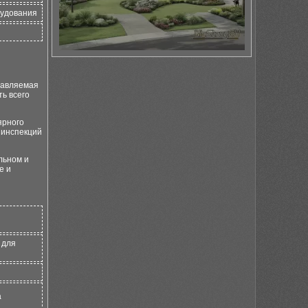
рудования
лавляемая
ть всего
ярного
 инспекций
льном и
е и
 для
а