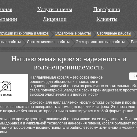
авная
Услуги и цены
Портфолио
мпании
Лицензии
Клиенты
трукции из кирпича и блоков
Отделочные работы
Столярные работы
ные работы
Сантехнические работы
Электромонтажные работы
Баз
Наплавляемая кровля: надежность и
водонепроницаемость
2
Наплавляемая кровля – это современное
решение для обеспечения надежной и
водонепроницаемой кровли на различных строительных объ
стала популярной благодаря своим преимуществам: простот
высокой эластичности и долговечности.
Основой для наплавляемой кровли служат бытовые и про
торые наносятся на поверхность с помощью горелки или фена. Это позволяет
е покрытие без швов, которое отлично адаптируется к любой форме крыши.
ключевых преимуществ наплавляемой кровли является ее надежность. Благо
ым добавкам и уникальной технологии нанесения пленки, кровля обладает 
стью к атмосферным воздействиям, ультрафиолетовому излучению и механич
иям.