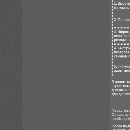
1. Высок
материал
2. Прево
3. Широк
позволяю
различны
4. Быстры
позволяе
сэкономит
5. Гибко
адаптиро
В целом, 
строительн
долговечно
для дости
Перед уста
Она должна
необходим
После под