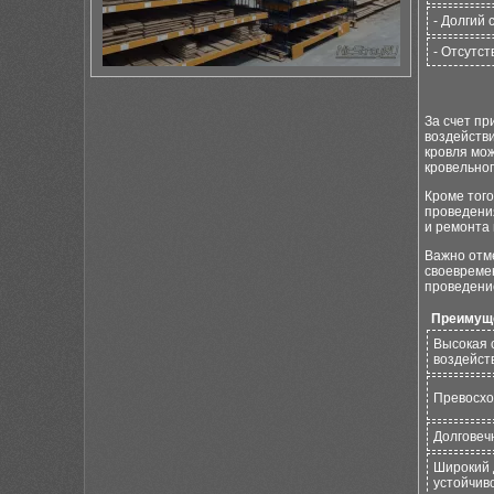
- Долгий 
- Отсутс
За счет пр
воздейств
кровля мож
кровельног
Кроме того
проведени
и ремонта 
Важно отме
своевреме
проведени
Преимуще
Высокая 
воздейст
Превосхо
Долговеч
Широкий 
устойчив