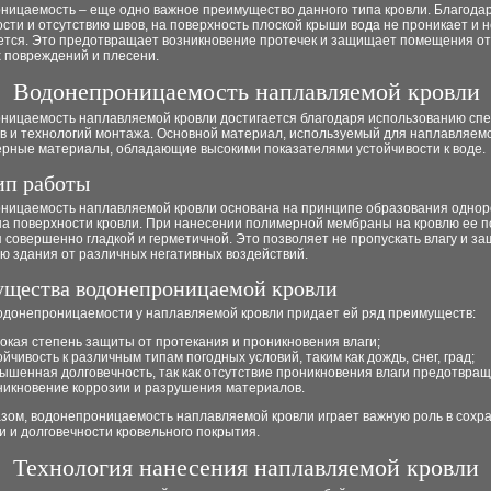
ницаемость – еще одно важное преимущество данного типа кровли. Благода
сти и отсутствию швов, на поверхность плоской крыши вода не проникает и н
ется. Это предотвращает возникновение протечек и защищает помещения от
 повреждений и плесени.
Водонепроницаемость наплавляемой кровли
ницаемость наплавляемой кровли достигается благодаря использованию сп
 и технологий монтажа. Основной материал, используемый для наплавляемой
ерные материалы, обладающие высокими показателями устойчивости к воде.
п работы
ницаемость наплавляемой кровли основана на принципе образования однор
на поверхности кровли. При нанесении полимерной мембраны на кровлю ее п
 совершенно гладкой и герметичной. Это позволяет не пропускать влагу и з
ю здания от различных негативных воздействий.
щества водонепроницаемой кровли
одонепроницаемости у наплавляемой кровли придает ей ряд преимуществ:
окая степень защиты от протекания и проникновения влаги;
ойчивость к различным типам погодных условий, таким как дождь, снег, град;
ышенная долговечность, так как отсутствие проникновения влаги предотвра
никновение коррозии и разрушения материалов.
азом, водонепроницаемость наплавляемой кровли играет важную роль в сохр
 и долговечности кровельного покрытия.
Технология нанесения наплавляемой кровли