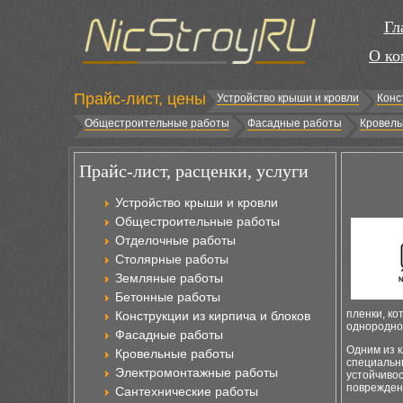
Гл
О ко
Прайс-лист, цены
Устройство крыши и кровли
Конс
Общестроительные работы
Фасадные работы
Кровель
Прайс-лист, расценки, услуги
Устройство крыши и кровли
Общестроительные работы
Отделочные работы
Столярные работы
Земляные работы
Бетонные работы
пленки, ко
Конструкции из кирпича и блоков
однородно
Фасадные работы
Одним из 
Кровельные работы
специальн
Электромонтажные работы
устойчиво
поврежден
Сантехнические работы