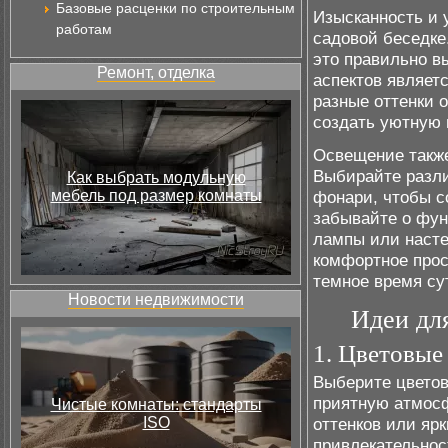
Базовые расценки по строительным
Изысканность и у
работам
садовой беседке.
это правильно в
Ремонт, отделка
аспектов являетс
разные оттенки 
создать уютную 
Освещение также
Выбирайте разли
Как выбрать модульную
мебель под размер комнаты
фонари, чтобы с
забывайте о фун
лампы или насте
комфортное прос
темное время су
Новости недвижимости
Идеи дл
1. Цветовые
Выберите цветов
приятную атмосф
Чистые комнаты: стандарты
ISO
оттенков или яр
привлекательнос