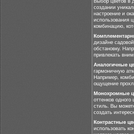
Выбор цветов в 
создании уникал
настроение и ок
использования ц
комбинацию, кот
Комплементарн
дизайне садовой
обстановку. Нап
привлекать вним
Аналогичные цв
гармоничную атм
Например, комби
ощущение прохл
Монохромные ц
оттенков одного
стиль. Вы может
создать интерес
Контрастные цв
использовать кон