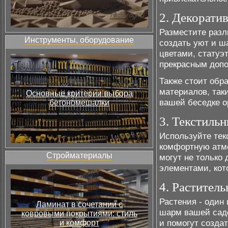
2. Декорати
Разместите разл
Инструменты, оборудование
создать уют и ш
цветами, статуэт
прекрасным допо
Также стоит обр
материалов, так
Основные критерии выбора
вашей беседке о
бетономешалки
3. Текстиль
Используйте тек
комфортную атмо
Стройматериалы
могут не только
элементами, кот
4. Раститель
Растения - один
Ламинат в сочетании с
шарм вашей садо
ковровыми покрытиями: стиль
и помогут созда
и комфорт