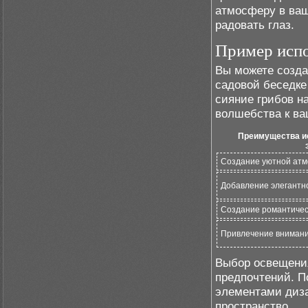
атмосферу в ваш
радовать глаз.
Пример испо
Вы можете созда
садовой беседке
сияние грибов н
волшебства к ва
Преимущества и
Создание уютной ат
Добавление элегантн
Создание романтичес
Привлечение внимания
Выбор освещения
предпочтений. П
элементами диза
пространство.