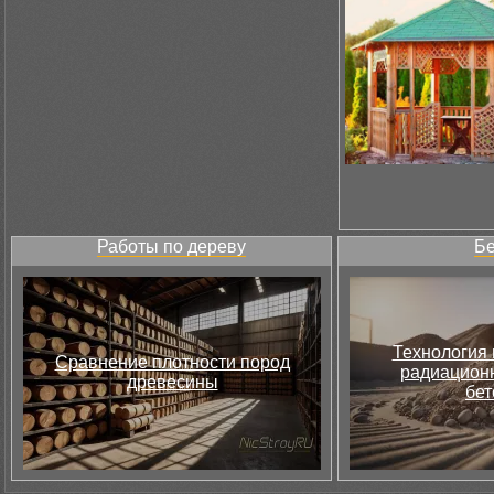
Работы по дереву
Бе
Технология 
Сравнение плотности пород
радиацион
древесины
бет