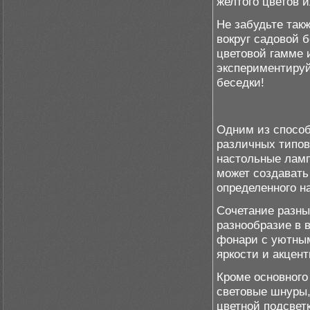
желтого цветов и
Не забудьте так
вокруг садовой 
цветовой гамме 
экспериментируй
беседки!
Одним из способ
различных типов
настольные ламп
может создавать
определенного н
Сочетание разны
разнообразие в 
фонари с уютным
яркости и акцен
Кроме основного
световые шнуры,
цветной подсвет