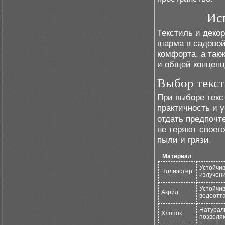
Ис
Текстиль и деко
шарма в садовой
комфорта, а так
и общей концепц
Выбор текст
При выборе текс
практичность и 
отдать предпочт
не теряют своег
пыли и грязи.
Материал
Устойчи
Полиэстер
излучени
Устойчив
Акрил
водоотт
Натурал
Хлопок
позволя