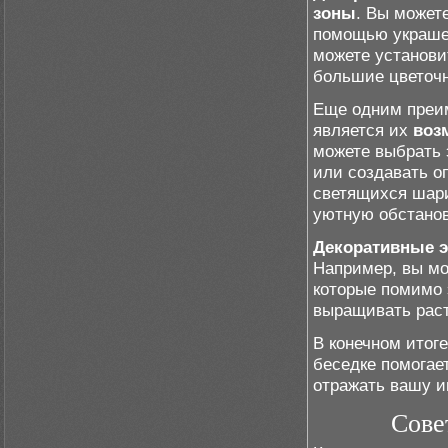
зоны
. Вы может
помощью украшен
можете установи
большие цветочн
Еще одним преи
является их
воз
можете выбрать 
или создавать о
светящихся шари
уютную обстанов
Декоративные 
Например, вы мо
которые помимо 
выращивать раст
В конечном итог
беседке помогает
отражать вашу и
Сове