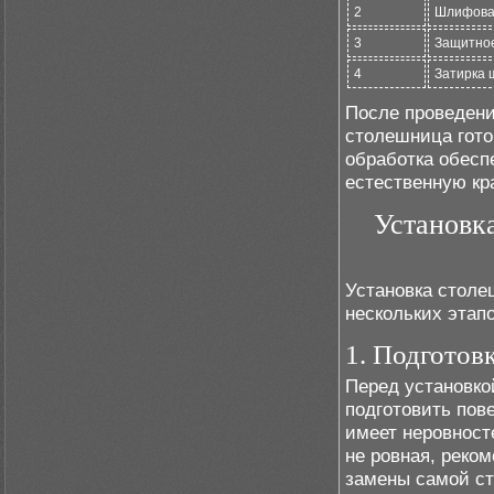
2
Шлифова
3
Защитно
4
Затирка 
После проведени
столешница гото
обработка обесп
естественную кр
Установк
Установка столе
нескольких этапо
1. Подготов
Перед установко
подготовить пове
имеет неровност
не ровная, реко
замены самой с