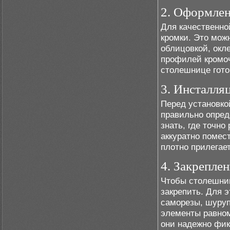
2. Оформле
Для качественно
кромки. Это мож
облицовкой, окл
профилей кромо
столешнице гото
3. Инсталля
Перед установко
правильно опред
знать, где точн
аккуратно помес
плотно прилегает
4. Закрепле
Чтобы столешниц
закрепить. Для э
саморезы, шуруп
элементы равном
они надежно фик