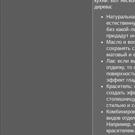
кухни. Вот неск
дерева:
Натуральная
естественн
без какой-л
придадут и
Масло и во
сохранять с
матовый и 
Лак: если 
отделку, то
поверхность
эффект глад
Краситель:
создать эф
столешницу 
стильно и 
Комбинирова
видов отде
Например, 
красителем