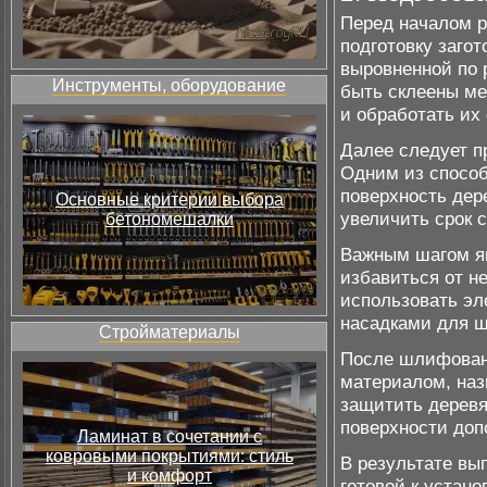
Перед началом 
подготовку заго
выровненной по 
Инструменты, оборудование
быть склеены ме
и обработать их
Далее следует п
Одним из способ
поверхность дер
Основные критерии выбора
увеличить срок 
бетономешалки
Важным шагом яв
избавиться от н
использовать э
насадками для 
Стройматериалы
После шлифовани
материалом, наз
защитить деревя
поверхности доп
Ламинат в сочетании с
ковровыми покрытиями: стиль
В результате вып
и комфорт
готовой к устан