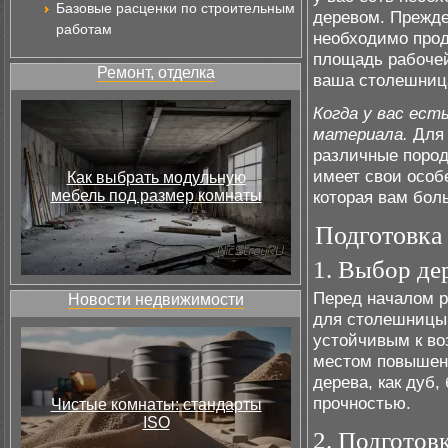
Базовые расценки по строительным
деревом. Прежде
работам
необходимо прод
площадь рабочей
Ремонт, отделка
ваша столешница
Когда у вас ест
материала.
Для 
различные пород
имеет свои особе
Как выбрать модульную
мебель под размер комнаты
которая вам бол
Подготовка
1. Выбор де
Перед началом р
Новости недвижимости
для столешницы.
устойчивым к воз
местом повышенн
дерева, как дуб,
прочностью.
Чистые комнаты: стандарты
ISO
2. Подготов