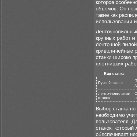
которое особенн
объемов. Он поз
такие как распил
использовании и
Ленточнопильный
крупных работ и
ленточной пилой
криволинейные р
станки широко п
плотницких рабо
Вид станка
П
Ручной станок
д
Ленточнопильный
О
станок
в
Выбор станка по 
необходимо учит
пользователя. Д
станок, который
обеспечивает не