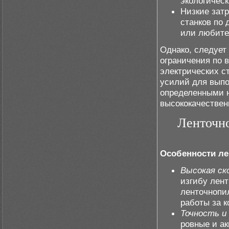
экологичес
Низкие затр
станков по 
или любите
Однако, следует 
ограничения по 
электрических с
усилий для выпо
определенными н
высококачествен
Ленточно
Особенности ле
Высокая ск
изгибу лент
ленточнопи
работы за к
Точность и
ровные и а