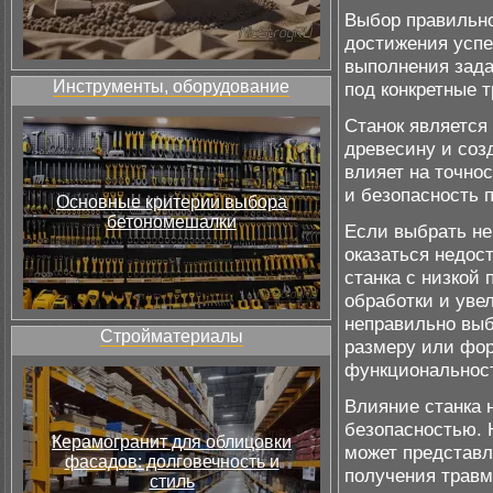
Выбор правильно
достижения успе
выполнения зада
Инструменты, оборудование
под конкретные 
Станок является
древесину и соз
влияет на точно
и безопасность 
Основные критерии выбора
бетономешалки
Если выбрать не
оказаться недос
станка с низкой
обработки и увел
неправильно выб
Стройматериалы
размеру или фор
функциональност
Влияние станка н
безопасностью. 
Керамогранит для облицовки
может представл
фасадов: долговечность и
получения травм
стиль