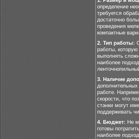
1. Размер и мощ
определение нео
требуется обраб
достаточно боль
проведения мелк
компактные вари
2. Тип работы:
С
работы, которую
выполнять сложн
наиболее подхо
ленточнопильный
3. Наличие доп
дополнительных 
работе. Наприме
скорости, что по
станки могут им
поддерживать чи
4. Бюджет:
Не м
готовы потратить
наиболее подхо