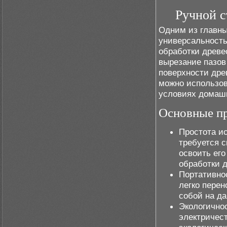
Ручной с
Одним из главны
универсальность
обработки древе
вырезание пазов
поверхности дре
можно использова
условиях домаш
Основные пр
Простота и
требуется 
освоить его
обработки 
Портативнос
легко перен
собой на д
Экологичнос
электричест