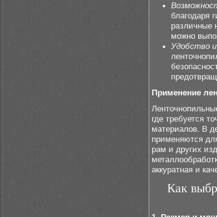
Возможност
благодаря 
различные 
можно выпо
Удобство и
ленточнопи
безопаснос
предотвращ
Применение лен
Ленточнопильные
где требуется т
материалов. В 
применяются для
рам и других из
металлообработк
аккуратная и ка
Как выбр