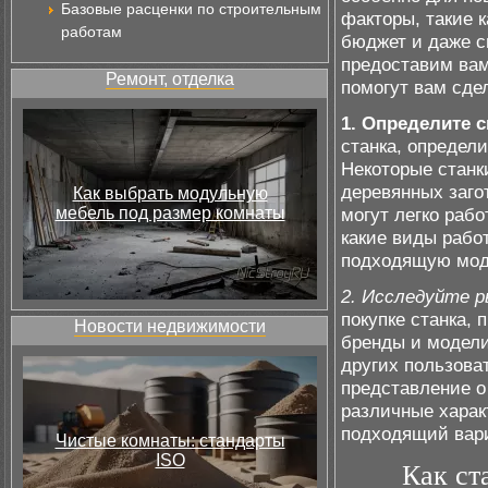
Базовые расценки по строительным
факторы, такие к
работам
бюджет и даже с
предоставим вам
Ремонт, отделка
помогут вам сде
1. Определите с
станка, определи
Некоторые станк
деревянных загот
Как выбрать модульную
мебель под размер комнаты
могут легко раб
какие виды рабо
подходящую мод
2. Исследуйте р
покупке станка,
Новости недвижимости
бренды и модели
других пользова
представление о
различные харак
подходящий вари
Чистые комнаты: стандарты
ISO
Как ст