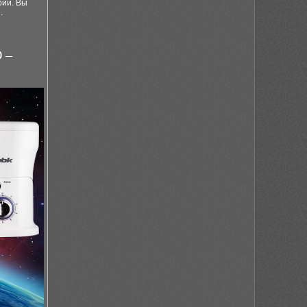
рии. Вы
.
 –