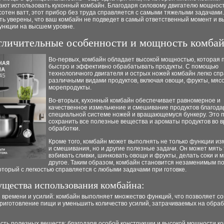
ают использовать кухонный комбайн. Благодаря силовому двигателю мощнос
сотен ватт, этот прибор без труда справляется с самыми тяжелыми задачами
ть уверены, что ваш комбайн не подведет в самый ответственный момент и 
ункции на высшем уровне.
личительные особенности и мощность комба
Во-первых, комбайн обладает высокой мощностью, которая 
быстро и эффективно обрабатывать продукты. С помощью
технологичного двигателя и острых ножей комбайн легко спр
различными видами продуктов, включая овощи, фрукты, мясо
морепродукты.
Во-вторых, кухонный комбайн обеспечивает равномерное и
качественное измельчение и смешивание продуктов благода
специальной системе ножей и вращающемуся бункеру. Это 
сохранить все полезные вещества и ароматы продуктов во 
обработки.
Кроме того, комбайн может выполнять не только функции и
и смешивания, но и другие полезные задачи. Он может мять 
взбивать сливки, шинковать овощи и фрукты, делать соки и 
другое. Таким образом, комбайн становится незаменимым 
который с легкостью справляется с любыми задачами при готовке.
щества использования комбайна:
 времени и усилий: комбайн выполняет множество функций, что позволяет со
риготовление пищи и уменьшить количество усилий, затрачиваемых на обраб
сть полезных веществ: благодаря особой конструкции и высокой мощности к