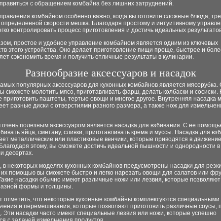
справиться с обращением комбайна без лишних затруднений.
управления комбайном особенно важно, когда вы готовите сложные блюда, т
и определенной скорости мешка. Благодаря простому и интуитивному управл
гко контролировать процесс приготовления и достичь идеальных результатов
азом, простое и удобное управление комбайном является одним из ключевых
тв этого устройства. Оно делает приготовление пищи проще, быстрее и боле
яет сэкономить время и получить отличные результаты в кулинарии.
Разнообразие аксессуаров и насадок
амых популярных аксессуаров для кухонных комбайнов является мясорубка. 
 сможете молотить мясо, приготавливать фарш, делать колбаски и сосиски. 
 приготовить паштеты, тертые овощи и многое другое. Внутренняя насадка 
ет разные диски с отверстиями разного размера, а также нож для измельчен
 очень полезным аксессуаром является насадка для взбивания. С ее помощь
бивать яйца, сметану, сливки, приготавливать крема и муссы. Насадка для вз
еет металлические или пластиковые венчики, которые приводятся в движени
 Благодаря этому, вы сможете достичь идеальной пышности и однородности 
и десертах.
, в некоторых моделях кухонных комбайнов предусмотрены насадки для резк
 их помощью вы сможете быстро и легко нарезать овощи для салатов или фр
Такие насадки обычно имеют различные ножи или лезвия, которые позволяют
разной формы и толщины.
ит отметить, что некоторые кухонные комбайны комплектуются специальными
ьчения и перемешивания, которые позволяют приготовить различные соусы, 
д. Эти насадки часто имеют специальные лезвия или ножи, которые успешно
я с задачей измельчения продуктов.