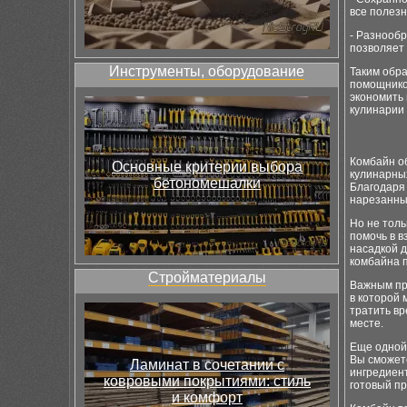
все полезн
- Разнооб
позволяет
Инструменты, оборудование
Таким обр
помощником
экономить
кулинарии 
Комбайн о
Основные критерии выбора
кулинарных
бетономешалки
Благодаря
нарезанны
Но не толь
помочь в 
насадкой д
комбайна п
Стройматериалы
Важным пр
в которой 
тратить вр
месте.
Еще одной
Вы сможете
Ламинат в сочетании с
ингредиент
ковровыми покрытиями: стиль
готовый пр
и комфорт