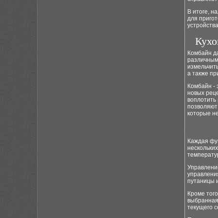
В итоге, н
для приго
устройств
Кухо
Комбайн да
различным
измельчить
а также пр
Комбайн - 
новых реце
воплотить
позволяют 
которые не
Каждая фу
нескольких
температур
Управлени
управления
путаницы 
Кроме того
выбранная 
текущего с