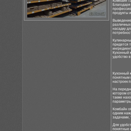
Комбайн т
Благодаря 
профессио
продукты и
Выведение
различных 
насадку дл
потребност
Кулинарны
придется т
ингредиент
Кухонный к
удобство в
Кухонный 
понятным 
настроек 
На передн
котором о
также нахо
параметры
Комбайн о
одним нажа
задачами, 
Для удобс
понятные 