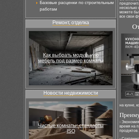
Базовые расценки по строительным
предпочит
несколько 
работам
можете бы
все свои ф
Ремонт, отделка
От
Как выбрать модульную
мебель под размер комнаты
Новости недвижимости
на кухне, 
Преиму
- Экономия
Чистые комнаты: стандарты
время на п
ISO
продуктов.
- Сохранно