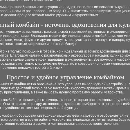
аличие разнообразных аксессуаров и насадок позволяет использовать кухонн
товления самых разнообразных блюд. Они значительно расширяют функцион
а и делают процесс готовки более удобным и эффективным.
нный комбайн - источник вдохновения для кул
ет кулинару возможность раскрыть свой творческий потенциал и эксперимен
и ингредиентами. Благодаря мощи и функциональности комбайна, можно мг
 овощи, мясо, фрукты и другие продукты, получить качественную и однородну
иготовить самые капризные и сложные блюда.
это не только помощник в готовке, но и идеальный источник вдохновения для
птов. Благодаря наличию разнообразных аксессуаров и насадок, кулинар мо
 в жизнь самые смелые идеи, вариации и эксперименты. Возможности комбай
создавать не только классические блюда, но и совершенно новые кулинарны
пременно порадуют гостей и близких.
Простое и удобное управление комбайном
нкция комбайна четко обозначена, что упрощает выбор нужной настройки. С
 простых действий можно легко настроить скорость вращения ножей, время и
у приготовления, а также выбрать нужную программу работы устройства.
е комбайном происходит с помощью кнопок, которые расположены на удобно
. Они отличаются от других кнопок на кухонных приборах, что позволяет изб
и случайного включения неправильной функции.
, комбайн оборудован светодиодным дисплеем, на котором отображается не 
настройка, но и время работы устройства. Благодаря этому, вы всегда будете
остояния комбайна и сможете контролировать процесс приготовления.