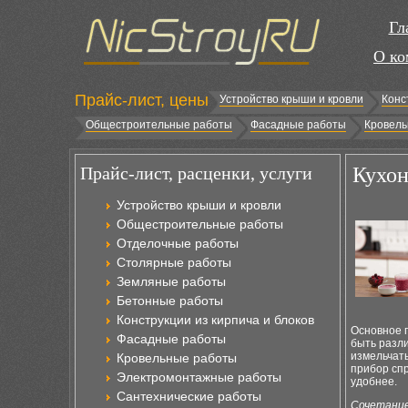
Гл
О ко
Прайс-лист, цены
Устройство крыши и кровли
Конс
Общестроительные работы
Фасадные работы
Кровель
Прайс-лист, расценки, услуги
Кухон
Устройство крыши и кровли
Общестроительные работы
Отделочные работы
Столярные работы
Земляные работы
Бетонные работы
Конструкции из кирпича и блоков
Основное п
Фасадные работы
быть разл
измельчать
Кровельные работы
прибор сп
Электромонтажные работы
удобнее.
Сантехнические работы
Сочетание