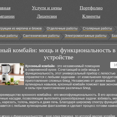
авная
Услуги и цены
Портфолио
мпании
Лицензии
Клиенты
трукции из кирпича и блоков
Отделочные работы
Столярные работы
ные работы
Сантехнические работы
Электромонтажные работы
Баз
ный комбайн: мощь и функциональность в
устройстве
1
Кухонный комбайн
- это незаменимый помощник
в современной кухне. Сочетающий в себе мощь и
функциональность, этот универсальный прибор с легкостью
справляется с любыми задачами - от измельчения продуктов
приготовления сложных блюд. Независимо от уровня ваших
кулинарных навыков, кухонный комбайн поможет вам эконом
и силы при приготовлении различных блюд.
реимущество кухонного комбайна - его многофункциональность. В его арсена
ичные насадки, позволяющие выполнять разнообразные задачи: взбивать, ме
, нарезать, толочь, варить и даже печь. Благодаря широкому спектру функций
равится с любыми кулинарными фантазиями и сделает процесс готовки намно
 мощи и функциональности
- еще одна причина, по которой многие хозяйки