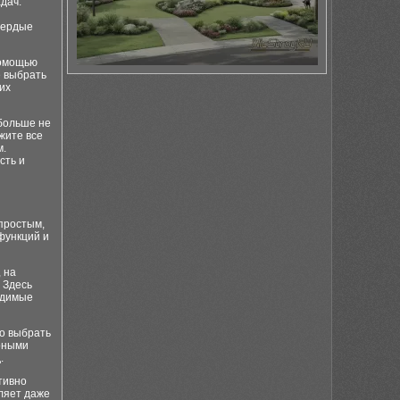
дач.
вердые
помощью
е выбрать
их
больше не
жите все
м.
сть и
простым,
функций и
 на
 Здесь
одимые
о выбрать
арными
.
тивно
ляет даже