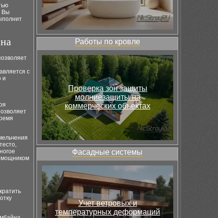
тью
. Вы
выполнит
йна
Работы по кровле
позволяет
авляется с
 и
Проверка зон защиты
молниезащиты на
ря
коммерческих объектах
позволяет
время
змельчения
тесто,
многое
Фасадные системы
помощником
кратить
отку
Учет ветровых и
температурных деформаций
омбайна,