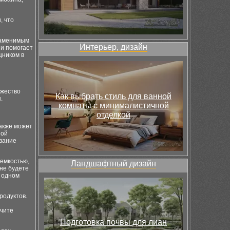
, что
заменимым
Интерьер, дизайн
 и помогает
щником в
ожество
Как выбрать стиль для ванной
.
комнаты с минималистичной
отделкой
также может
ной
ование
емкостью,
Ландшафтный дизайн
не будете
в одном
родуктов.
учите
Подготовка почвы для лиан