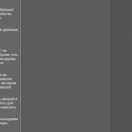
ребующие
ению вы
.
е удобным,
С ее
Кроме того,
мясорубки
ия
ю вы
бивания
е мотором
в вашей
и овощей и
укты для
 нарезать
 насадками
пюре,