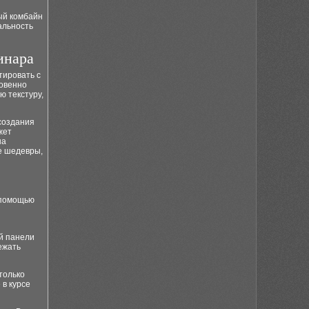
ый комбайн
альность
инара
тировать с
новенно
ю текстуру,
 создания
жет
на
е шедевры,
 помощью
й панели
ежать
только
 в курсе