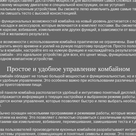
акже предоставляет достаточно мощности для выполнения самых сложных за
своему мощному двигателю и специальной конструкции, он не уступает
нальным кухонным устройствам. Вы сможете легко измельчить даже самые т
ли смешать тесто с высокой консистенцией.
 функциональных возможностей комбайна на новый уровень достигается с 
насадок и аксессуаров, которые включаются в комплект поставки. Вы сможет
я нарезки, взбивания, измельчения или других функций, в зависимости от ваш
ей и желаемого результата.
е возможности с использованием комбайна практически не ограничены. Вам 
ратить много времени и усилий на ручную подготовку продуктов. Просто поло
ы в комбайн, настройте его на нужную функцию и наслаждайтесь результато
омбайн - это идеальное устройство для всех, кто ценит мощь, функционально
 одном компактном устройстве.
Простое и удобное управление комбайном
комбайн обладает не только большой мощностью и функциональностью, но и 
и удобным управлением. Это особенно важно при использовании различных 
при приготовлении пищи.
ей панели комбайна располагается удобный и интуитивно понятный дисплей,
тображается информация о текущих настройках и выбранном режиме работы.
дятся кнопки управления, которые позволяют быстро и легко выбрать необх
.
бычно оснащен несколькими программами и режимами работы, которые можн
тием на кнопку. Это позволяет с легкостью справиться с различными кулин
такими как измельчение, взбивание, перемешивание, замешивание теста и т.д
тва пользователей производители кухонных комбайнов разрабатывают интуи
системы управления, совмещающие и понятные символы и иконки. Это позво