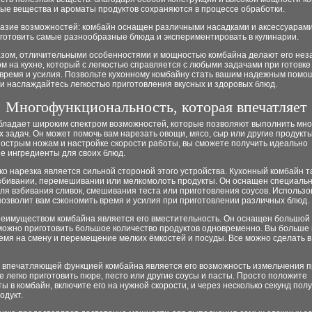
ые вещества и ароматы продуктов сохраняются в процессе обработки.
разие возможностей: комбайн оснащен различными насадками и аксессуарами
 готовить самые разнообразные блюда и экспериментировать в кулинарии.
азом, отличительными особенностями и мощностью комбайна делают его не
 на кухне, который с легкостью справляется с любыми задачами при готовке
 время и усилия. Позвольте кухонному комбайну стать вашим надежным помо
и наслаждайтесь легкостью приготовления вкусных и здоровых блюд.
Многофункциональность, которая впечатляет
бладает широким спектром возможностей, которые позволяют выполнить мн
 задач. Он может помочь вам нарезать овощи, мясо, сыр или другие продукты
 острым ножам и настройке скорости работы, вы сможете получить идеально
е ингредиенты для своих блюд.
ко нарезка является сильной стороной этого устройства. Кухонный комбайн 
взбивании, перемешивании или мелкомолоть продукты. Он оснащен специаль
ля взбивания сливок, смешивания теста или приготовления соусов. Использ
озволит вам сэкономить время и усилия при приготовлении различных блюд.
еимуществом комбайна является его вместительность. Он оснащен большой 
можно приготовить большое количество продуктов одновременно. Вы больше 
емя на смену и перемещение мелких ёмкостей и посуды. Все можно сделать 
 впечатляющей функцией комбайна является его возможность измельчения п
 легко приготовить пюре, песто или другие соусы и пасты. Просто положите
ы в комбайн, включите его на нужной скорости, и через несколько секунд пол
одукт.