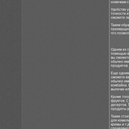
новичкам 
Удобство 
точности 
сможете ле
Таким обр
преимущес
что позвол
Одним из с
помощью вы
вы сможете
обычно име
продуктов.
Еще одним
сможете вз
обычно им
комбайна.
выпечке ил
Кроме того
фруктов. С
десертов. 
продукты 
Также сто
для измел
кремы и т.
справляютс