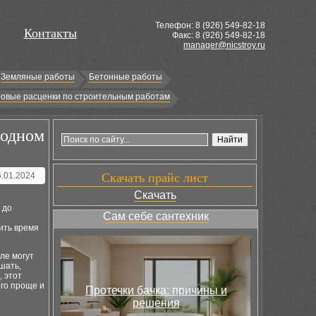
Телефон: 8 (
926
) 549-82-18
Контакты
Факс: 8 (926) 549-82-18
manager@nicstroy.ru
Земляные работы
Бетонные работы
овые расценки по строительным работам
 одном
6.01.2024
Скачать прайс лист
Скачать
 до
Сам себе сантехник
ить время
ле могут
шать,
, этот
го проще и
Протечки бачка: причины и
решения